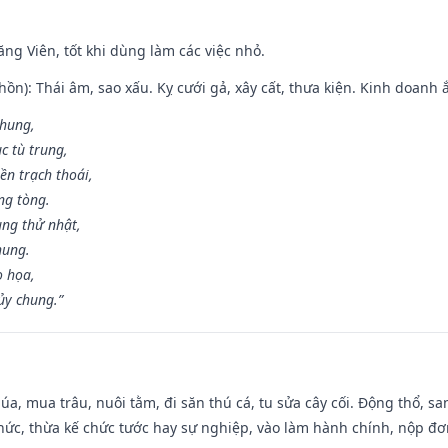
ng Viên, tốt khi dùng làm các việc nhỏ.
ồn): Thái âm, sao xấu. Kỵ cưới gả, xây cất, thưa kiện. Kinh doanh ắ
 hung,
c tù trung,
ền trạch thoái,
ng tòng.
ng thử nhật,
hung.
o họa,
ủy chung.”
t lúa, mua trâu, nuôi tằm, đi săn thú cá, tu sửa cây cối. Động thổ
hức, thừa kế chức tước hay sự nghiệp, vào làm hành chính, nộp đơ