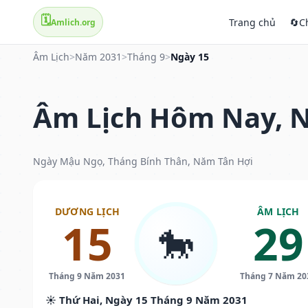
🗓️
Trang chủ
🔄
C
Amlich.org
Âm Lịch
>
Năm 2031
>
Tháng 9
>
Ngày 15
Âm Lịch Hôm Nay, N
Ngày Mậu Ngọ, Tháng Bính Thân, Năm Tân Hợi
DƯƠNG LỊCH
ÂM LỊCH
15
29
🐎
Tháng 9 Năm 2031
Tháng 7 Năm 20
☀️ Thứ Hai, Ngày 15 Tháng 9 Năm 2031