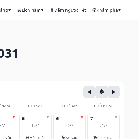
háng
📖
Lịch năm
🧧
Đếm ngược Tết
🧭
Khám phá
▼
▼
▼
031
 NĂM
THỨ SÁU
THỨ BẢY
CHỦ NHẬT
5
6
7
8/7
19/7
20/7
21/7
🐒
🐓
🐕
nh Mùi
Mậu Thân
Kỷ Dậu
Canh Tuất