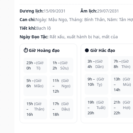
Dương lịch:
15/09/2031
Âm lịch:
29/07/2031
Can chi:
Ngày: Mậu Ngọ, Tháng: Bính Thân, Năm: Tân Hợ
Tiết khí:
Bạch lộ
Ngày Đạo Tặc:
Rất xấu, xuất hành bị hại, mất của
⏱️ Giờ Hoàng đạo
🌑 Giờ Hắc đạo
3h –
(Giờ
7h –
(Giờ
23h –
(Giờ
1h –
(Giờ
4h
Dần)
8h
Thìn)
0h
Tí)
2h
Sửu)
9h –
(Giờ
13h
(Giờ
5h –
(Giờ
11h
(Giờ
10h
Tỵ)
–
Mùi)
6h
Mão)
–
Ngọ)
14h
12h
19h
(Giờ
21h
(Giờ
15h
(Giờ
17h
(Giờ
–
Tuất)
–
Hợi)
–
Thân)
–
Dậu)
20h
22h
16h
18h