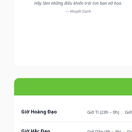
Hãy làm những điều khiến trái tim bạn nở hoa.
— Khuyết Danh
Giờ Hoàng Đạo
Giờ Tí (23h – 0h)
;
Giờ
Giờ Hắc Đạo
Giờ Dần (3h – 4h)
;
Gi