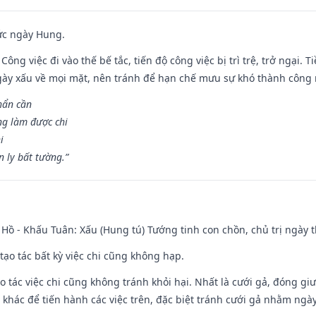
ức ngày Hung.
Công việc đi vào thế bế tắc, tiến độ công việc bị trì trệ, trở ngại. 
ày xấu về mọi mặt, nên tránh để hạn chế mưu sự khó thành công 
hẩn cần
ng làm được chi
i
 ly bất tường.”
Hồ - Khấu Tuân: Xấu (Hung tú) Tướng tinh con chồn, chủ trị ngày t
tạo tác bất kỳ việc chi cũng không hạp.
o tác việc chi cũng không tránh khỏi hại. Nhất là cưới gả, đóng giườ
khác để tiến hành các việc trên, đặc biệt tránh cưới gả nhằm ngày