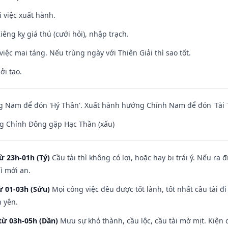
i việc xuất hành.
Kiêng kỵ giá thú (cưới hỏi), nhập trạch.
việc mai táng. Nếu trùng ngày với Thiên Giải thì sao tốt.
ởi tạo.
 Nam để đón 'Hỷ Thần'. Xuất hành hướng Chính Nam để đón 'Tài 
g Chính Đông gặp Hạc Thần (xấu)
ừ 23h-01h (Tý)
Cầu tài thì không có lợi, hoặc hay bị trái ý. Nếu ra 
ì mới an.
ừ 01-03h (Sửu)
Mọi công việc đều được tốt lành, tốt nhất cầu tài
h yên.
từ 03h-05h (Dần)
Mưu sự khó thành, cầu lộc, cầu tài mờ mịt. Kiện c