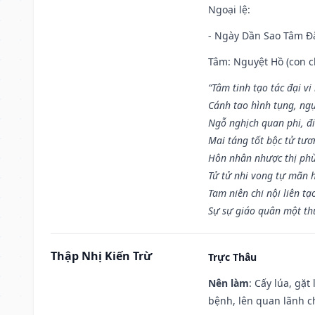
Ngoại lệ
:
- Ngày Dần Sao Tâm Đă
Tâm: Nguyệt Hồ (con ch
“Tâm tinh tạo tác đại vi
Cánh tao hình tụng, ngụ
Ngỗ nghịch quan phi, đi
Mai táng tốt bộc tử tươ
Hôn nhân nhược thị phù
Tử tử nhi vong tự mãn 
Tam niên chi nội liên tạ
Sự sự giáo quân một th
Thập Nhị Kiến Trừ
Trực Thâu
Nên làm
: Cấy lúa, gặ
bệnh, lên quan lãnh c