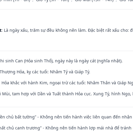
t
: Là ngày xấu, trăm sự đều không nên làm. Đặc biệt rất xấu cho: đ
Chi sinh Can (Hỏa sinh Thổ), ngày này là ngày cát (nghĩa nhật).
Thượng Hỏa, kỵ các tuổi: Nhâm Tý và Giáp Tý.
 Hỏa khắc với hành Kim, ngoại trừ các tuổi: Nhâm Thân và Giáp N
i Mùi, tam hợp với Dần và Tuất thành Hỏa cục. Xung Tý, hình Ngọ, 
điền chủ bất tường” - Không nên tiến hành việc liên quan đến nhậ
 thất chủ canh trương” - Không nên tiến hành lợp mái nhà để tránh 