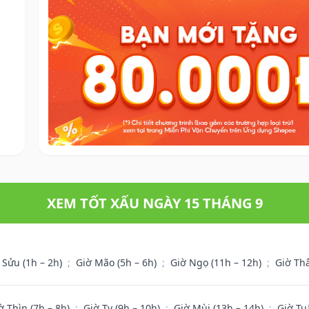
XEM TỐT XẤU NGÀY 15 THÁNG 9
 Sửu (1h – 2h)
;
Giờ Mão (5h – 6h)
;
Giờ Ngọ (11h – 12h)
;
Giờ Th
ờ Thìn (7h – 8h)
;
Giờ Tỵ (9h – 10h)
;
Giờ Mùi (13h – 14h)
;
Giờ Tu