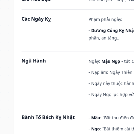
Các Ngày Kỵ
Phạm phải ngày:
-
Dương Công Kỵ Nhậ
phần, an táng...
Ngũ Hành
Ngày:
Mậu Ngọ
- tức 
- Nạp âm: Ngày Thiên 
- Ngày này thuộc hành
- Ngày Ngọ lục hợp vớ
Bành Tổ Bách Kỵ Nhật
-
Mậu
: “Bất thụ điền 
-
Ngọ
: “Bất thiêm cái