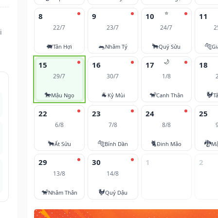
⭐
8
9
10
11
22/7
23/7
24/7
2
i
🐖
🐀
🐂
🐅
Tân Hợi
Nhâm Tý
Quý Sửu
Gi
🌙
15
16
17
18
29/7
30/7
1/8
🐎
🐐
🐒
🐓
Mậu Ngọ
Kỷ Mùi
Canh Thân
T
22
23
24
25
6/8
7/8
8/8
🐂
🐅
🐈
🐉
Ất Sửu
Bính Dần
Đinh Mão
Mậ
29
30
1
2
13/8
14/8
🐒
🐓
Nhâm Thân
Quý Dậu