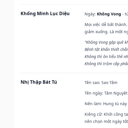
Khổng Minh Lục Diệu
Ngày:
Không Vong
- t
Mọi việc dễ bất thành. 
giảm xuống. Là một ng
“Không Vong gặp quẻ k
Bệnh tật khẩn thiết chẳ
Không thì ôn tiểu thê nh
Không thì trộm cắp phân
Nhị Thập Bát Tú
Tên sao
: Sao Tâm
Tên ngày
: Tâm Nguyệt 
Nên làm
: Hung tú này 
Kiêng cữ
: Khởi công tạ
nên chọn một ngày tốt 