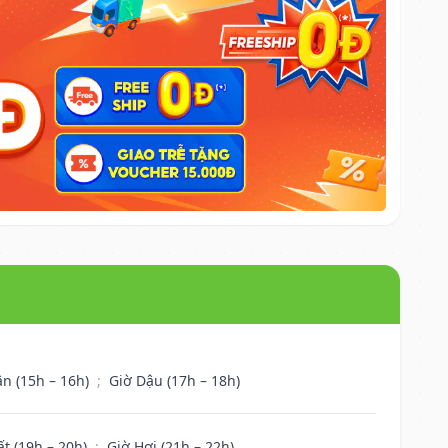
ân (15h – 16h)
;
Giờ Dậu (17h – 18h)
ất (19h – 20h)
;
Giờ Hợi (21h – 22h)