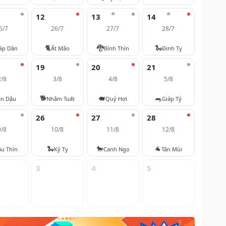
⭐
⭐
12
13
14
5/7
26/7
27/7
28/7
🐈
🐉
🐍
áp Dần
Ất Mão
Bính Thìn
Đinh Tỵ
19
20
21
2/8
3/8
4/8
5/8
🐕
🐖
🐀
ân Dậu
Nhâm Tuất
Quý Hợi
Giáp Tý
26
27
28
9/8
10/8
11/8
12/8
🐍
🐎
🐐
u Thìn
Kỷ Tỵ
Canh Ngọ
Tân Mùi
3
4
5