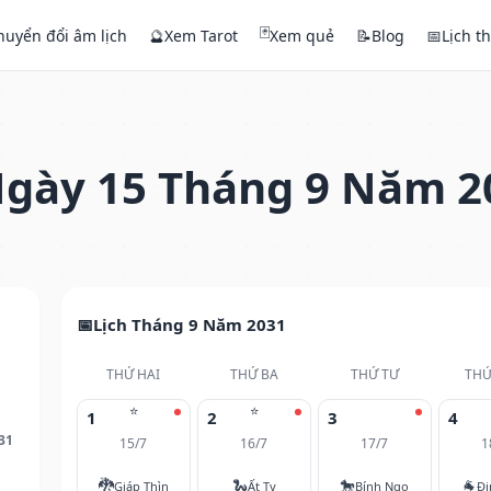
🃏
huyển đổi âm lịch
🔮
Xem Tarot
Xem quẻ
📝
Blog
📅
Lịch t
gày 15 Tháng 9 Năm 2
Lịch Tháng 9 Năm 2031
THỨ HAI
THỨ BA
THỨ TƯ
THỨ
⭐
⭐
1
2
3
4
31
15/7
16/7
17/7
1
🐉
🐍
🐎
🐐
Giáp Thìn
Ất Tỵ
Bính Ngọ
Đi