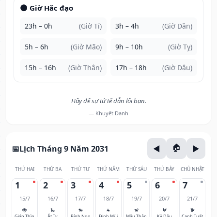
🌑 Giờ Hắc đạo
23h – 0h
(Giờ Tí)
3h – 4h
(Giờ Dần)
5h – 6h
(Giờ Mão)
9h – 10h
(Giờ Tỵ)
15h – 16h
(Giờ Thân)
17h – 18h
(Giờ Dậu)
Hãy để sự tử tế dẫn lối bạn.
— Khuyết Danh
Lịch Tháng 9 Năm 2031
THỨ HAI
THỨ BA
THỨ TƯ
THỨ NĂM
THỨ SÁU
THỨ BẢY
CHỦ NHẬT
1
2
3
4
5
6
7
15/7
16/7
17/7
18/7
19/7
20/7
21/7
🐉
🐍
🐎
🐐
🐒
🐓
🐕
Giáp Thìn
Ất Tỵ
Bính Ngọ
Đinh Mùi
Mậu Thân
Kỷ Dậu
Canh Tuất