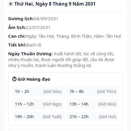
☀️ Thứ Hai, Ngày 8 Tháng 9 Năm 2031
Dương lịch:
08/09/2031
Âm lịch:
22/07/2031
Can chi:
Ngày: Tân Hợi, Tháng: Bính Thân, Năm: Tân Hợi
Tiết khí:
Bạch lộ
Ngày Thuần Dương:
Xuất hành tốt, lúc về cũng tốt,
nhiều thuận lợi, được người tốt giúp đỡ, cầu tài được
như ý muốn, tranh luận thường thắng lợi
⏱️ Giờ Hoàng đạo
1h – 2h
(Giờ Sửu)
7h – 8h
(Giờ Thìn)
11h – 12h
(Giờ Ngọ)
13h – 14h
(Giờ Mùi)
19h – 20h
(Giờ Tuất)
21h – 22h
(Giờ Hợi)