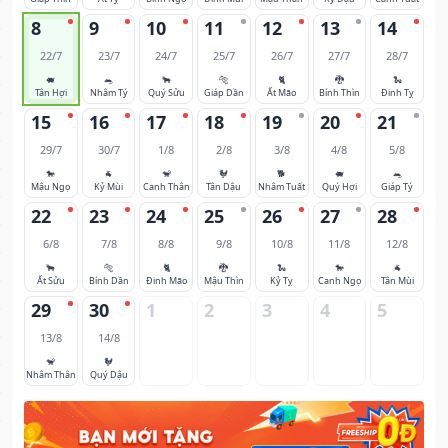
8
9
10
11
12
13
14
22/7
23/7
24/7
25/7
26/7
27/7
28/7
🐖
🐀
🐂
🐅
🐈
🐉
🐍
Tân Hợi
Nhâm Tý
Quý Sửu
Giáp Dần
Ất Mão
Bính Thìn
Đinh Tỵ
15
16
17
18
19
20
21
29/7
30/7
1/8
2/8
3/8
4/8
5/8
🐎
🐐
🐒
🐓
🐕
🐖
🐀
Mậu Ngọ
Kỷ Mùi
Canh Thân
Tân Dậu
Nhâm Tuất
Quý Hợi
Giáp Tý
22
23
24
25
26
27
28
6/8
7/8
8/8
9/8
10/8
11/8
12/8
🐂
🐅
🐈
🐉
🐍
🐎
🐐
Ất Sửu
Bính Dần
Đinh Mão
Mậu Thìn
Kỷ Tỵ
Canh Ngọ
Tân Mùi
29
30
1
2
3
4
5
13/8
14/8
🐒
🐓
Nhâm Thân
Quý Dậu