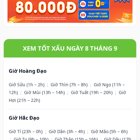
XEM TỐT XẤU NGÀY 8 THÁNG 9
Giờ Hoàng Đạo
Giờ Sửu (1h – 2h)
;
Giờ Thìn (7h – 8h)
;
Giờ Ngọ (11h –
12h)
;
Giờ Mùi (13h – 14h)
;
Giờ Tuất (19h – 20h)
;
Giờ
Hợi (21h – 22h)
Giờ Hắc Đạo
Giờ Tí (23h – 0h)
;
Giờ Dần (3h – 4h)
;
Giờ Mão (5h – 6h)
;
Giờ Tỵ (9h – 10h)
;
Giờ Thân (15h – 16h)
;
Giờ Dậu (17h