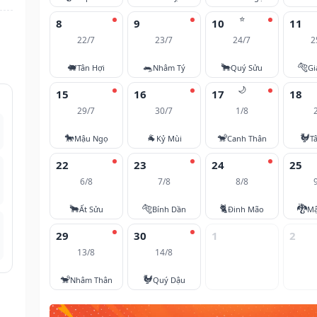
⭐
8
9
10
11
22/7
23/7
24/7
2
🐖
🐀
🐂
🐅
Tân Hợi
Nhâm Tý
Quý Sửu
Gi
🌙
15
16
17
18
29/7
30/7
1/8
🐎
🐐
🐒
🐓
Mậu Ngọ
Kỷ Mùi
Canh Thân
T
22
23
24
25
6/8
7/8
8/8
🐂
🐅
🐈
🐉
Ất Sửu
Bính Dần
Đinh Mão
Mậ
29
30
1
2
13/8
14/8
🐒
🐓
Nhâm Thân
Quý Dậu