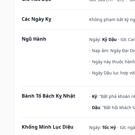
Các Ngày Kỵ
Không phạm bất kỳ ngày
Ngũ Hành
Ngày:
Kỷ Dậu
- tức Can
- Nạp âm: Ngày Đại Dịc
- Ngày này thuộc hành
- Ngày Dậu lục hợp với
Bành Tổ Bách Kỵ Nhật
-
Kỷ
: “Bất phá khoán 
-
Dậu
: “Bất hội khách
Khổng Minh Lục Diệu
Ngày:
Tốc Hỷ
- tức ngà