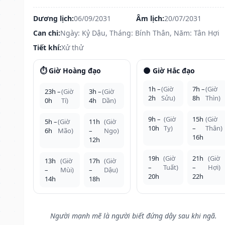
Dương lịch:
06/09/2031
Âm lịch:
20/07/2031
Can chi:
Ngày: Kỷ Dậu, Tháng: Bính Thân, Năm: Tân Hợi
Tiết khí:
Xử thử
⏱️ Giờ Hoàng đạo
🌑 Giờ Hắc đạo
1h –
(Giờ
7h –
(Giờ
23h –
(Giờ
3h –
(Giờ
2h
Sửu)
8h
Thìn)
0h
Tí)
4h
Dần)
9h –
(Giờ
15h
(Giờ
5h –
(Giờ
11h
(Giờ
10h
Tỵ)
–
Thân)
6h
Mão)
–
Ngọ)
16h
12h
19h
(Giờ
21h
(Giờ
13h
(Giờ
17h
(Giờ
–
Tuất)
–
Hợi)
–
Mùi)
–
Dậu)
20h
22h
14h
18h
Người mạnh mẽ là người biết đứng dậy sau khi ngã.