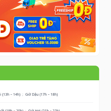
i (13h – 14h)
;
Giờ Dậu (17h – 18h)
uất (19h – 20h)
;
Giờ Hợi (21h – 22h)