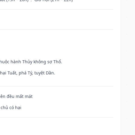
 thuộc hành Thủy không sợ Thổ.
ại Tuất, phá Tý, tuyệt Dần.
 bên đều mất mát
 chủ có hại