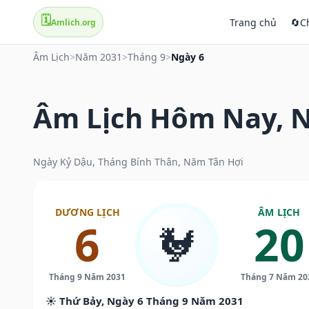
🗓️
Trang chủ
🔄
C
Amlich.org
Âm Lịch
>
Năm 2031
>
Tháng 9
>
Ngày 6
Âm Lịch Hôm Nay, N
Ngày Kỷ Dậu, Tháng Bính Thân, Năm Tân Hợi
DƯƠNG LỊCH
ÂM LỊCH
6
20
🐓
Tháng 9 Năm 2031
Tháng 7 Năm 20
☀️ Thứ Bảy, Ngày 6 Tháng 9 Năm 2031