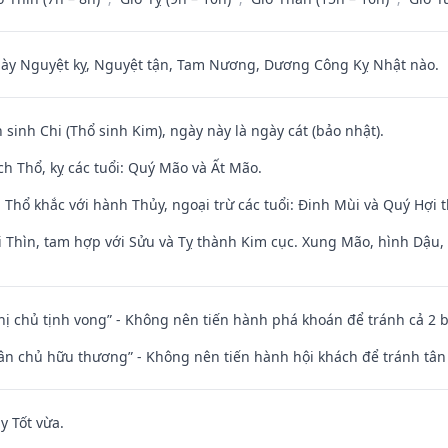
 Nguyệt kỵ, Nguyệt tận, Tam Nương, Dương Công Kỵ Nhật nào.
 sinh Chi (Thổ sinh Kim), ngày này là ngày cát (bảo nhật).
h Thổ, kỵ các tuổi: Quý Mão và Ất Mão.
 Thổ khắc với hành Thủy, ngoại trừ các tuổi: Đinh Mùi và Quý Hợi
 Thìn, tam hợp với Sửu và Tỵ thành Kim cục. Xung Mão, hình Dậu, h
nhị chủ tịnh vong” - Không nên tiến hành phá khoán để tránh cả 2
 tân chủ hữu thương” - Không nên tiến hành hội khách để tránh tân
y Tốt vừa.