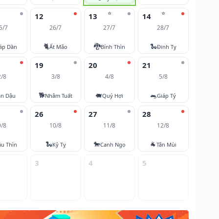
⭐
⭐
12
13
14
5/7
26/7
27/7
28/7
🐈
🐉
🐍
áp Dần
Ất Mão
Bính Thìn
Đinh Tỵ
19
20
21
2/8
3/8
4/8
5/8
🐕
🐖
🐀
ân Dậu
Nhâm Tuất
Quý Hợi
Giáp Tý
26
27
28
9/8
10/8
11/8
12/8
🐍
🐎
🐐
u Thìn
Kỷ Tỵ
Canh Ngọ
Tân Mùi
3
4
5