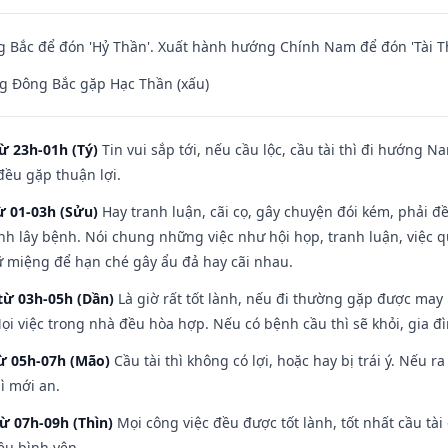
 Bắc để đón 'Hỷ Thần'. Xuất hành hướng Chính Nam để đón 'Tài T
g Đông Bắc gặp Hạc Thần (xấu)
ừ 23h-01h (Tý)
Tin vui sắp tới, nếu cầu lộc, cầu tài thì đi hướng 
đều gặp thuận lợi.
ừ 01-03h (Sửu)
Hay tranh luận, cãi cọ, gây chuyện đói kém, phải đ
nh lây bệnh. Nói chung những việc như hội họp, tranh luận, việc q
iữ miệng để hạn ché gây ẩu đả hay cãi nhau.
từ 03h-05h (Dần)
Là giờ rất tốt lành, nếu đi thường gặp được may
ọi việc trong nhà đều hòa hợp. Nếu có bệnh cầu thì sẽ khỏi, gia 
từ 05h-07h (Mão)
Cầu tài thì không có lợi, hoặc hay bị trái ý. Nếu r
ì mới an.
từ 07h-09h (Thìn)
Mọi công việc đều được tốt lành, tốt nhất cầu t
ều bình yên.