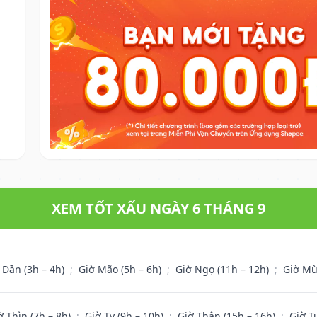
XEM TỐT XẤU NGÀY 6 THÁNG 9
 Dần (3h – 4h)
;
Giờ Mão (5h – 6h)
;
Giờ Ngọ (11h – 12h)
;
Giờ Mù
ờ Thìn (7h – 8h)
;
Giờ Tỵ (9h – 10h)
;
Giờ Thân (15h – 16h)
;
Giờ T