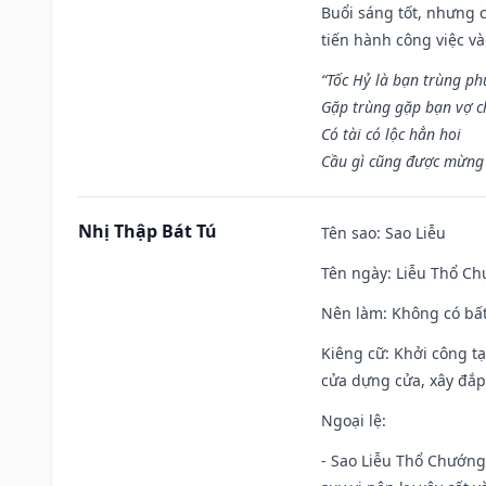
Buổi sáng tốt, nhưng 
tiến hành công việc v
“Tốc Hỷ là bạn trùng p
Gặp trùng gặp bạn vợ c
Có tài có lộc hẳn hoi
Cầu gì cũng được mừng 
Nhị Thập Bát Tú
Tên sao
: Sao Liễu
Tên ngày
: Liễu Thổ C
Nên làm
: Không có bất
Kiêng cữ
: Khởi công tạ
cửa dựng cửa, xây đắp.
Ngoại lệ
:
- Sao Liễu Thổ Chướng 