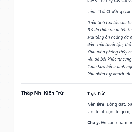
suy vi nên kỵ xây cất v
Liễu: Thổ Chướng (con 
“Liễu tinh tạo tác chủ t
Trú dạ thâu nhàn bất t
Mai táng ôn hoàng đa b
Điền viên thoái tận, thủ
Khai môn phóng thủy ch
Yêu đà bối khúc tự cung
Cánh hữu bổng hình ngh
Phụ nhân tùy khách tẩu
Thập Nhị Kiến Trừ
Trực Trừ
Nên làm
: Động đất, b
làm lò nhuộm lò gốm,
Chú ý
: Đẻ con nhằm n