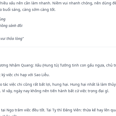
chiều xấu nên cần làm nhanh. Niềm vui nhanh chóng, nên dùng để 
ào buổi sáng, càng sớm càng tốt.
hùng
hồng sánh đôi
vui thỏa lòng”
hương Nhậm Quang: Xấu (Hung tú) Tướng tinh con gấu ngựa, chủ tr
 kỳ việc chi hạp với Sao Liễu.
o tác việc chi cũng rất bất lợi, hung hại. Hung hại nhất là làm thủy
 Vì vậy, ngày nay không nên tiến hành bất cứ việc trọng đại gì.
tại Ngọ trăm việc đều tốt. Tại Tỵ thì Đăng Viên: thừa kế hay lên qua