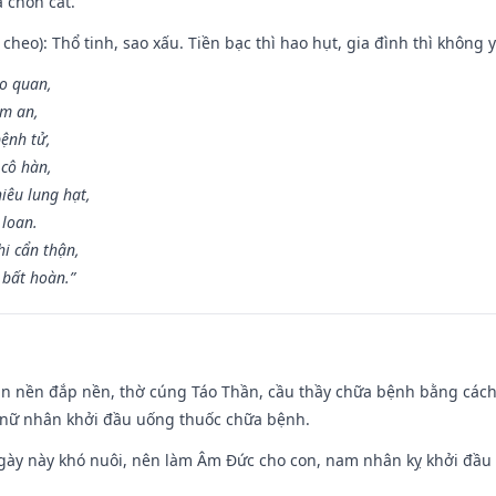
à chôn cất.
cheo): Thổ tinh, sao xấu. Tiền bạc thì hao hụt, gia đình thì không y
ao quan,
ạm an,
ệnh tử,
 cô hàn,
iêu lung hạt,
 loan.
i cẩn thận,
 bất hoàn.”
an nền đắp nền, thờ cúng Táo Thần, cầu thầy chữa bệnh bằng cách
 nữ nhân khởi đầu uống thuốc chữa bệnh.
gày này khó nuôi, nên làm Âm Đức cho con, nam nhân kỵ khởi đầu