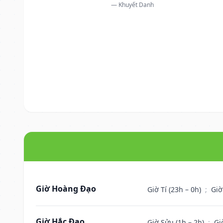
— Khuyết Danh
Giờ Hoàng Đạo
Giờ Tí (23h – 0h)
;
Giờ
Giờ Hắc Đạo
Giờ Sửu (1h – 2h)
;
Gi