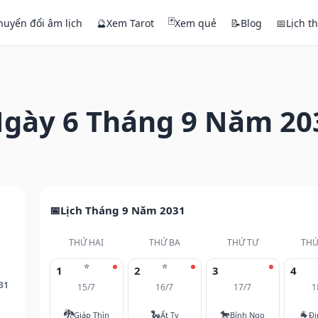
🃏
huyển đổi âm lịch
🔮
Xem Tarot
Xem quẻ
📝
Blog
📅
Lịch t
gày 6 Tháng 9 Năm 20
Lịch Tháng 9 Năm 2031
THỨ HAI
THỨ BA
THỨ TƯ
THỨ
⭐
⭐
1
2
3
4
31
15/7
16/7
17/7
1
🐉
🐍
🐎
🐐
Giáp Thìn
Ất Tỵ
Bính Ngọ
Đi