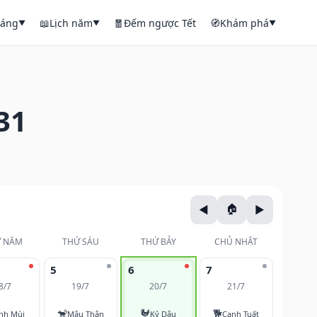
háng
📖
Lịch năm
🧧
Đếm ngược Tết
🧭
Khám phá
▼
▼
▼
31
 NĂM
THỨ SÁU
THỨ BẢY
CHỦ NHẬT
5
6
7
8/7
19/7
20/7
21/7
🐒
🐓
🐕
nh Mùi
Mậu Thân
Kỷ Dậu
Canh Tuất