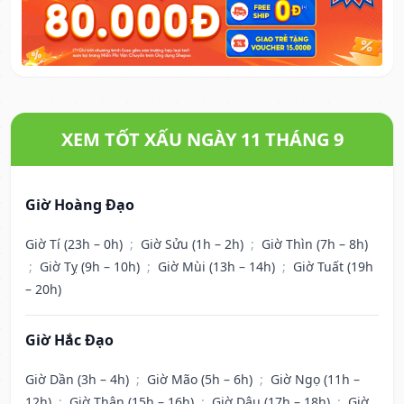
XEM TỐT XẤU NGÀY 11 THÁNG 9
Giờ Hoàng Đạo
Giờ Tí (23h – 0h)
;
Giờ Sửu (1h – 2h)
;
Giờ Thìn (7h – 8h)
;
Giờ Tỵ (9h – 10h)
;
Giờ Mùi (13h – 14h)
;
Giờ Tuất (19h
– 20h)
Giờ Hắc Đạo
Giờ Dần (3h – 4h)
;
Giờ Mão (5h – 6h)
;
Giờ Ngọ (11h –
12h)
;
Giờ Thân (15h – 16h)
;
Giờ Dậu (17h – 18h)
;
Giờ