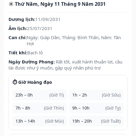
☀️ Thứ Năm, Ngày 11 Tháng 9 Năm 2031
Dương lịch:
11/09/2031
Âm lịch:
25/07/2031
Can chi:
Ngày: Giáp Dần, Tháng: Bính Thân, Năm: Tân
Hợi
Tiết khí:
Bạch lộ
Ngày Đường Phong:
Rất tốt, xuất hành thuận lợi, cầu
tài được như ý muốn, gặp quý nhân phù trợ
⏱️ Giờ Hoàng đạo
23h – 0h
(Giờ Tí)
1h – 2h
(Giờ Sửu)
7h – 8h
(Giờ Thìn)
9h – 10h
(Giờ Tỵ)
13h – 14h
(Giờ Mùi)
19h – 20h
(Giờ Tuất)