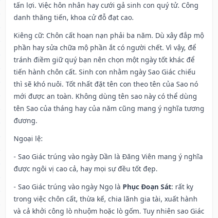
tấn lợi. Việc hôn nhân hay cưới gả sinh con quý tử. Công
danh thăng tiến, khoa cử đỗ đạt cao.
Kiêng cữ
: Chôn cất hoạn nạn phải ba năm. Dù xây đắp mộ
phần hay sửa chữa mộ phần ắt có người chết. Vì vậy, để
tránh điềm giữ quý bạn nên chọn một ngày tốt khác để
tiến hành chôn cất. Sinh con nhằm ngày Sao Giác chiếu
thì sẽ khó nuôi. Tốt nhất đặt tên con theo tên của Sao nó
mới được an toàn. Không dùng tên sao này có thể dùng
tên Sao của tháng hay của năm cũng mang ý nghĩa tương
đương.
Ngoại lệ
:
- Sao Giác trúng vào ngày Dần là Đăng Viên mang ý nghĩa
được ngôi vị cao cả, hay mọi sự đều tốt đẹp.
- Sao Giác trúng vào ngày Ngọ là
Phục Đoạn Sát
: rất kỵ
trong việc chôn cất, thừa kế, chia lãnh gia tài, xuất hành
và cả khởi công lò nhuộm hoặc lò gốm. Tuy nhiên sao Giác