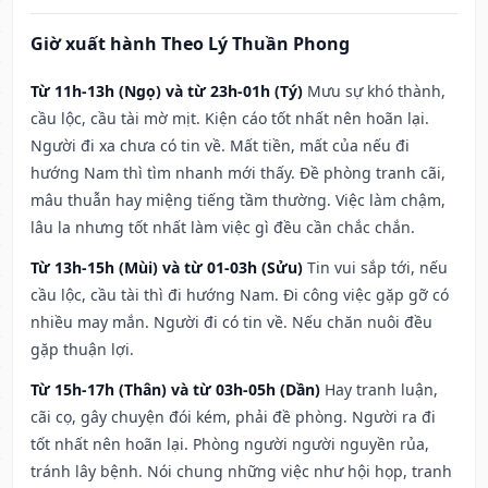
Giờ xuất hành Theo Lý Thuần Phong
Từ 11h-13h (Ngọ) và từ 23h-01h (Tý)
Mưu sự khó thành,
cầu lộc, cầu tài mờ mịt. Kiện cáo tốt nhất nên hoãn lại.
Người đi xa chưa có tin về. Mất tiền, mất của nếu đi
hướng Nam thì tìm nhanh mới thấy. Đề phòng tranh cãi,
mâu thuẫn hay miệng tiếng tầm thường. Việc làm chậm,
lâu la nhưng tốt nhất làm việc gì đều cần chắc chắn.
Từ 13h-15h (Mùi) và từ 01-03h (Sửu)
Tin vui sắp tới, nếu
cầu lộc, cầu tài thì đi hướng Nam. Đi công việc gặp gỡ có
nhiều may mắn. Người đi có tin về. Nếu chăn nuôi đều
gặp thuận lợi.
Từ 15h-17h (Thân) và từ 03h-05h (Dần)
Hay tranh luận,
cãi cọ, gây chuyện đói kém, phải đề phòng. Người ra đi
tốt nhất nên hoãn lại. Phòng người người nguyền rủa,
tránh lây bệnh. Nói chung những việc như hội họp, tranh