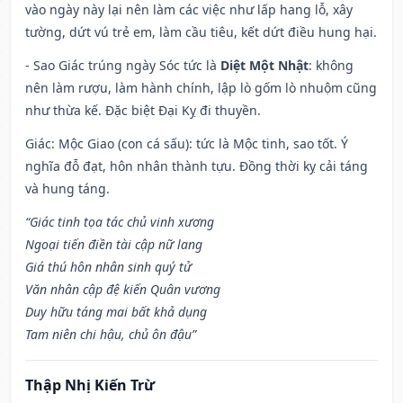
vào ngày này lại nên làm các việc như lấp hang lỗ, xây
tường, dứt vú trẻ em, làm cầu tiêu, kết dứt điều hung hại.
- Sao Giác trúng ngày Sóc tức là
Diệt Một Nhật
: không
nên làm rượu, làm hành chính, lập lò gốm lò nhuộm cũng
như thừa kế. Đặc biệt Đại Kỵ đi thuyền.
Giác: Mộc Giao (con cá sấu): tức là Mộc tinh, sao tốt. Ý
nghĩa đỗ đạt, hôn nhân thành tựu. Đồng thời kỵ cải táng
và hung táng.
“Giác tinh tọa tác chủ vinh xương
Ngoại tiến điền tài cập nữ lang
Giá thú hôn nhân sinh quý tử
Văn nhân cập đệ kiến Quân vương
Duy hữu táng mai bất khả dụng
Tam niên chi hậu, chủ ôn đậu”
Thập Nhị Kiến Trừ