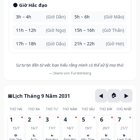
🌑 Giờ Hắc đạo
3h – 4h
(Giờ Dần)
5h – 6h
(Giờ Mão)
11h – 12h
(Giờ Ngọ)
15h – 16h
(Giờ Thân)
17h – 18h
(Giờ Dậu)
21h – 22h
(Giờ Hợi)
Sự tự tin đến từ việc bạn hiểu rằng mình có thể xử lý mọi thứ.
— Diane von Furstenberg
Lịch Tháng 9 Năm 2031
THỨ HAI
THỨ BA
THỨ TƯ
THỨ NĂM
THỨ SÁU
THỨ BẢY
CHỦ NHẬT
1
2
3
4
5
6
7
15/7
16/7
17/7
18/7
19/7
20/7
21/7
🐉
🐍
🐎
🐐
🐒
🐓
🐕
Giáp Thìn
Ất Tỵ
Bính Ngọ
Đinh Mùi
Mậu Thân
Kỷ Dậu
Canh Tuất