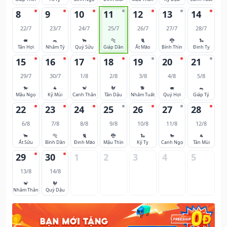
8
9
10
11
12
13
14
22/7
23/7
24/7
25/7
26/7
27/7
28/7
🐖
🐀
🐂
🐅
🐈
🐉
🐍
Tân Hợi
Nhâm Tý
Quý Sửu
Giáp Dần
Ất Mão
Bính Thìn
Đinh Tỵ
15
16
17
18
19
20
21
29/7
30/7
1/8
2/8
3/8
4/8
5/8
🐎
🐐
🐒
🐓
🐕
🐖
🐀
Mậu Ngọ
Kỷ Mùi
Canh Thân
Tân Dậu
Nhâm Tuất
Quý Hợi
Giáp Tý
22
23
24
25
26
27
28
6/8
7/8
8/8
9/8
10/8
11/8
12/8
🐂
🐅
🐈
🐉
🐍
🐎
🐐
Ất Sửu
Bính Dần
Đinh Mão
Mậu Thìn
Kỷ Tỵ
Canh Ngọ
Tân Mùi
29
30
1
2
3
4
5
13/8
14/8
🐒
🐓
Nhâm Thân
Quý Dậu