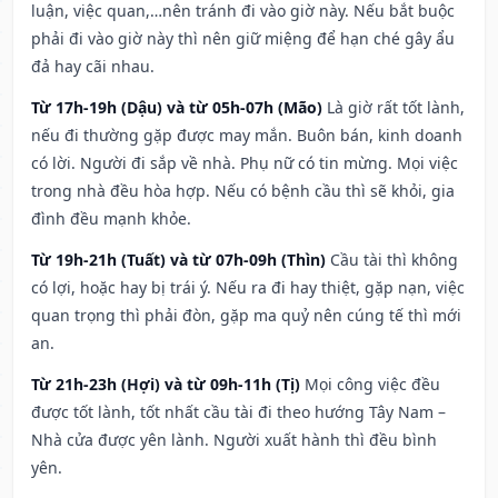
luận, việc quan,…nên tránh đi vào giờ này. Nếu bắt buộc
phải đi vào giờ này thì nên giữ miệng để hạn ché gây ẩu
đả hay cãi nhau.
Từ 17h-19h (Dậu) và từ 05h-07h (Mão)
Là giờ rất tốt lành,
nếu đi thường gặp được may mắn. Buôn bán, kinh doanh
có lời. Người đi sắp về nhà. Phụ nữ có tin mừng. Mọi việc
trong nhà đều hòa hợp. Nếu có bệnh cầu thì sẽ khỏi, gia
đình đều mạnh khỏe.
Từ 19h-21h (Tuất) và từ 07h-09h (Thìn)
Cầu tài thì không
có lợi, hoặc hay bị trái ý. Nếu ra đi hay thiệt, gặp nạn, việc
quan trọng thì phải đòn, gặp ma quỷ nên cúng tế thì mới
an.
Từ 21h-23h (Hợi) và từ 09h-11h (Tị)
Mọi công việc đều
được tốt lành, tốt nhất cầu tài đi theo hướng Tây Nam –
Nhà cửa được yên lành. Người xuất hành thì đều bình
yên.