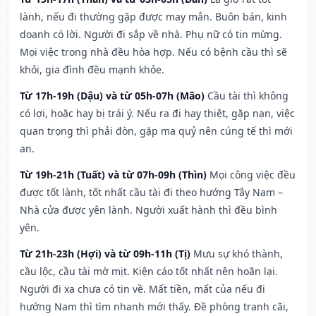
lành, nếu đi thường gặp được may mắn. Buôn bán, kinh
doanh có lời. Người đi sắp về nhà. Phụ nữ có tin mừng.
Mọi việc trong nhà đều hòa hợp. Nếu có bệnh cầu thì sẽ
khỏi, gia đình đều mạnh khỏe.
Từ 17h-19h (Dậu) và từ 05h-07h (Mão)
Cầu tài thì không
có lợi, hoặc hay bị trái ý. Nếu ra đi hay thiệt, gặp nạn, việc
quan trọng thì phải đòn, gặp ma quỷ nên cúng tế thì mới
an.
Từ 19h-21h (Tuất) và từ 07h-09h (Thìn)
Mọi công việc đều
được tốt lành, tốt nhất cầu tài đi theo hướng Tây Nam –
Nhà cửa được yên lành. Người xuất hành thì đều bình
yên.
Từ 21h-23h (Hợi) và từ 09h-11h (Tị)
Mưu sự khó thành,
cầu lộc, cầu tài mờ mịt. Kiện cáo tốt nhất nên hoãn lại.
Người đi xa chưa có tin về. Mất tiền, mất của nếu đi
hướng Nam thì tìm nhanh mới thấy. Đề phòng tranh cãi,