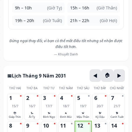
9h – 10h
(Giờ Tỵ)
15h – 16h
(Giờ Thân)
19h – 20h
(Giờ Tuất)
21h – 22h
(Giờ Hợi)
Đừng ngại thay đổi, vì bạn có thể mất điều tốt nhưng sẽ nhận được
điều tốt hơn.
— Khuyết Danh
Lịch Tháng 9 Năm 2031
THỨ HAI
THỨ BA
THỨ TƯ
THỨ NĂM
THỨ SÁU
THỨ BẢY
CHỦ NHẬT
1
2
3
4
5
6
7
15/7
16/7
17/7
18/7
19/7
20/7
21/7
🐉
🐍
🐎
🐐
🐒
🐓
🐕
Giáp Thìn
Ất Tỵ
Bính Ngọ
Đinh Mùi
Mậu Thân
Kỷ Dậu
Canh Tuất
8
9
10
11
12
13
14