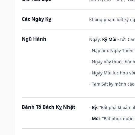
Các Ngày Kỵ
Không phạm bất kỳ ngày
Ngũ Hành
Ngày:
Kỷ Mùi
- tức Can
- Nạp âm: Ngày Thiên 
- Ngày này thuộc hành
- Ngày Mùi lục hợp vớ
- Tam Sát kỵ mệnh các 
Bành Tổ Bách Kỵ Nhật
-
Kỷ
: “Bất phá khoán 
-
Mùi
: “Bất phục dược