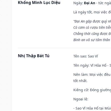
Khổng Minh Lục Diệu
Ngày:
Đại An
- tức ngà
Là ngày tốt, mọi việc
“Đại An gặp được quý n
Có cơm có rượu tiền tiễ
Chẳng thời cũng được Đ
Bình an vô sự tấm thân
Nhị Thập Bát Tú
Tên sao
: Sao Vĩ
Tên ngày
: Vĩ Hỏa Hổ -
Nên làm
: Mọi việc đều
tốt nhất.
Kiêng cữ
: Đóng giường
Ngoại lệ
:
- Sao Vĩ Hỏa Hổ tại Mù