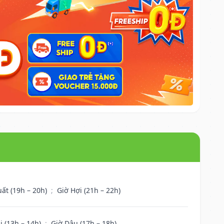
uất (19h – 20h)
;
Giờ Hợi (21h – 22h)
i (13h – 14h)
;
Giờ Dậu (17h – 18h)