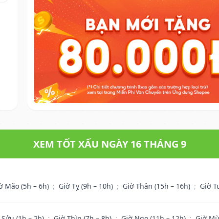
XEM TỐT XẤU NGÀY 16 THÁNG 9
ờ Mão (5h – 6h)
;
Giờ Tỵ (9h – 10h)
;
Giờ Thân (15h – 16h)
;
Giờ T
 Sửu (1h – 2h)
;
Giờ Thìn (7h – 8h)
;
Giờ Ngọ (11h – 12h)
;
Giờ Mù