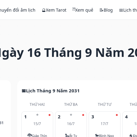
🃏
huyển đổi âm lịch
🔮
Xem Tarot
Xem quẻ
📝
Blog
📅
Lịch t
gày 16 Tháng 9 Năm 2
Lịch Tháng 9 Năm 2031
THỨ HAI
THỨ BA
THỨ TƯ
THỨ
⭐
⭐
1
2
3
4
31
15/7
16/7
17/7
1
🐉
🐍
🐎
🐐
Giáp Thìn
Ất Tỵ
Bính Ngọ
Đi