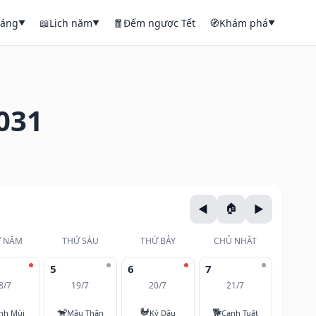
háng
📖
Lịch năm
🧧
Đếm ngược Tết
🧭
Khám phá
▼
▼
▼
031
 NĂM
THỨ SÁU
THỨ BẢY
CHỦ NHẬT
5
6
7
8/7
19/7
20/7
21/7
🐒
🐓
🐕
nh Mùi
Mậu Thân
Kỷ Dậu
Canh Tuất