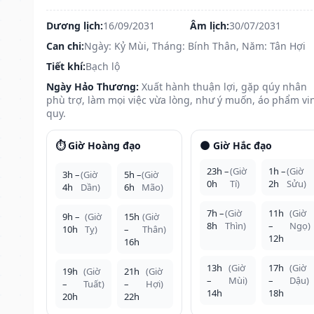
Dương lịch:
16/09/2031
Âm lịch:
30/07/2031
Can chi:
Ngày: Kỷ Mùi, Tháng: Bính Thân, Năm: Tân Hợi
Tiết khí:
Bạch lộ
Ngày Hảo Thương:
Xuất hành thuận lợi, gặp qúy nhân
phù trợ, làm mọi việc vừa lòng, như ý muốn, áo phẩm vi
quy.
⏱️ Giờ Hoàng đạo
🌑 Giờ Hắc đạo
23h –
(Giờ
1h –
(Giờ
3h –
(Giờ
5h –
(Giờ
0h
Tí)
2h
Sửu)
4h
Dần)
6h
Mão)
7h –
(Giờ
11h
(Giờ
9h –
(Giờ
15h
(Giờ
8h
Thìn)
–
Ngọ)
10h
Tỵ)
–
Thân)
12h
16h
13h
(Giờ
17h
(Giờ
19h
(Giờ
21h
(Giờ
–
Mùi)
–
Dậu)
–
Tuất)
–
Hợi)
14h
18h
20h
22h