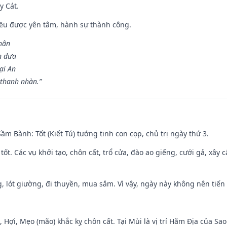
y Cát.
 đều được yên tâm, hành sự thành công.
hân
n đưa
ại An
 thanh nhàn.”
 Sầm Bành: Tốt (Kiết Tú) tướng tinh con cọp, chủ trị ngày thứ 3.
 tốt. Các vụ khởi tạo, chôn cất, trổ cửa, đào ao giếng, cưới gả, xây 
, lót giường, đi thuyền, mua sắm. Vì vậy, ngày này không nên tiến
i, Hợi, Mẹo (mão) khắc kỵ chôn cất. Tại Mùi là vị trí Hãm Địa của S