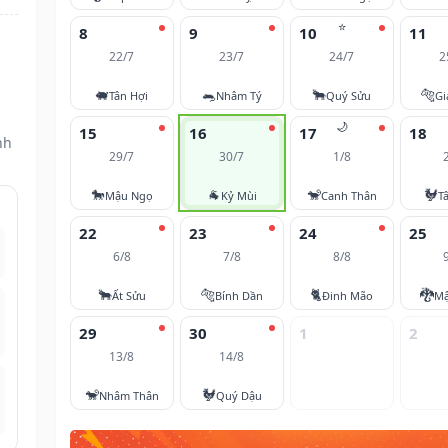
⭐
8
9
10
11
22/7
23/7
24/7
2
🐖
🐀
🐂
🐅
Tân Hợi
Nhâm Tý
Quý Sửu
Gi
🌙
15
16
17
18
nh
29/7
30/7
1/8
🐎
🐐
🐒
🐓
Mậu Ngọ
Kỷ Mùi
Canh Thân
T
22
23
24
25
6/8
7/8
8/8
🐂
🐅
🐈
🐉
Ất Sửu
Bính Dần
Đinh Mão
Mậ
29
30
1
2
13/8
14/8
🐒
🐓
Nhâm Thân
Quý Dậu