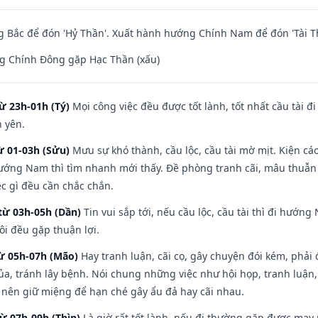
 Bắc để đón 'Hỷ Thần'. Xuất hành hướng Chính Nam để đón 'Tài T
g Chính Đông gặp Hạc Thần (xấu)
ừ 23h-01h (Tý)
Mọi công việc đều được tốt lành, tốt nhất cầu tài
h yên.
ừ 01-03h (Sửu)
Mưu sự khó thành, cầu lộc, cầu tài mờ mịt. Kiện cáo
hướng Nam thì tìm nhanh mới thấy. Đề phòng tranh cãi, mâu thuẫn
ệc gì đều cần chắc chắn.
từ 03h-05h (Dần)
Tin vui sắp tới, nếu cầu lộc, cầu tài thì đi hướ
ôi đều gặp thuận lợi.
từ 05h-07h (Mão)
Hay tranh luận, cãi cọ, gây chuyện đói kém, phải
a, tránh lây bệnh. Nói chung những việc như hội họp, tranh luận,
ì nên giữ miệng để hạn ché gây ẩu đả hay cãi nhau.
từ 07h-09h (Thìn)
Là giờ rất tốt lành, nếu đi thường gặp được may