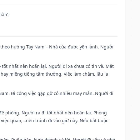
hần'.
 đi theo hướng Tây Nam – Nhà cửa được yên lành. Người
 tốt nhất nên hoãn lại. Người đi xa chưa có tin về. Mất
 hay miệng tiếng tầm thường. Việc làm chậm, lâu la
ng Nam. Đi công việc gặp gỡ có nhiều may mắn. Người đi
 đề phòng. Người ra đi tốt nhất nên hoãn lại. Phòng
 việc quan,…nên tránh đi vào giờ này. Nếu bắt buộc
 mắn. Buôn bán, kinh doanh có lời. Người đi sắp về nhà.