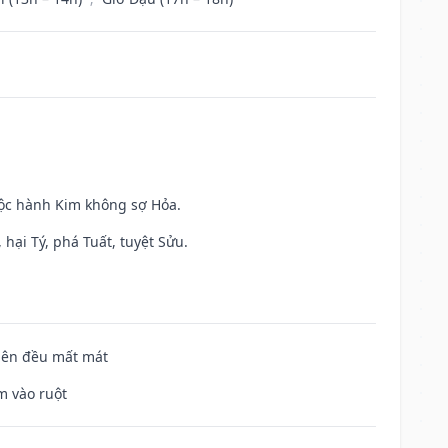
uộc hành Kim không sợ Hỏa.
hại Tý, phá Tuất, tuyệt Sửu.
 bên đều mất mát
m vào ruột