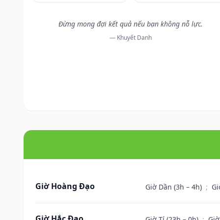
Đừng mong đợi kết quả nếu bạn không nỗ lực.
— Khuyết Danh
Giờ Hoàng Đạo
Giờ Dần (3h – 4h)
;
Gi
Giờ Hắc Đạo
Giờ Tí (23h – 0h)
;
Giờ