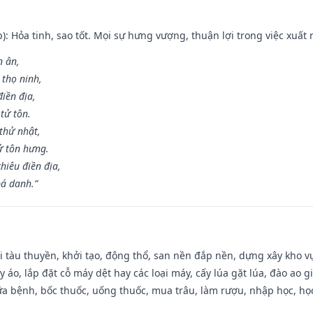
p): Hỏa tinh, sao tốt. Mọi sự hưng vượng, thuận lợi trong việc xuất 
n ân,
 thọ ninh,
điền địa,
tử tôn.
thử nhật,
ử tôn hưng.
hiêu điền địa,
bá danh.”
đi tàu thuyền, khởi tạo, động thổ, san nền đắp nền, dựng xây kho
 áo, lắp đặt cỗ máy dệt hay các loại máy, cấy lúa gặt lúa, đào ao 
a bệnh, bốc thuốc, uống thuốc, mua trâu, làm rượu, nhập học, học 