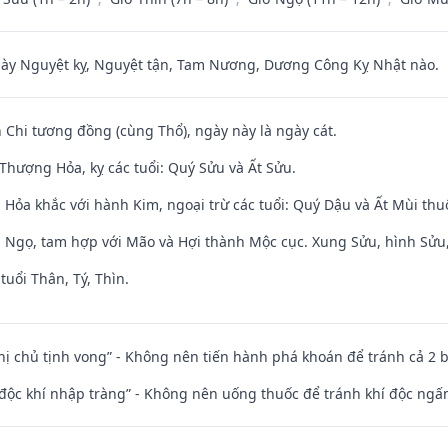
 Nguyệt kỵ, Nguyệt tận, Tam Nương, Dương Công Kỵ Nhật nào.
 Chi tương đồng (cùng Thổ), ngày này là ngày cát.
Thượng Hỏa, kỵ các tuổi: Quý Sửu và Ất Sửu.
 Hỏa khắc với hành Kim, ngoại trừ các tuổi: Quý Dậu và Ất Mùi th
i Ngọ, tam hợp với Mão và Hợi thành Mộc cục. Xung Sửu, hình Sửu, 
tuổi Thân, Tý, Thìn.
nhị chủ tịnh vong” - Không nên tiến hành phá khoán để tránh cả 2
 độc khí nhập tràng” - Không nên uống thuốc để tránh khí độc ngấ