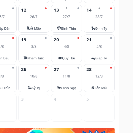
⭐
⭐
12
13
14
5/7
26/7
27/7
28/7
🐈
🐉
🐍
áp Dần
Ất Mão
Bính Thìn
Đinh Tỵ
19
20
21
2/8
3/8
4/8
5/8
🐕
🐖
🐀
ân Dậu
Nhâm Tuất
Quý Hợi
Giáp Tý
26
27
28
9/8
10/8
11/8
12/8
🐍
🐎
🐐
u Thìn
Kỷ Tỵ
Canh Ngọ
Tân Mùi
3
4
5