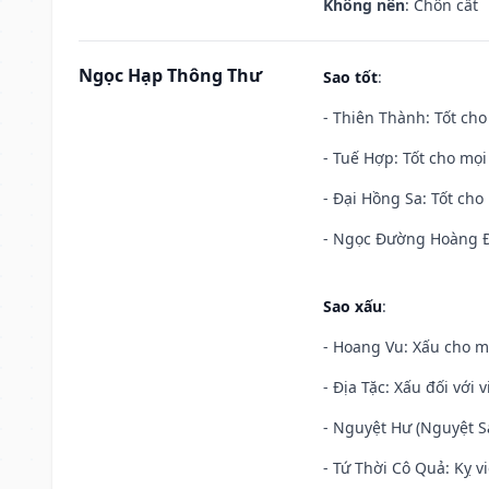
Không nên
: Chôn cất
Ngọc Hạp Thông Thư
Sao tốt
:
- Thiên Thành: Tốt cho
- Tuế Hợp: Tốt cho mọi 
- Đại Hồng Sa: Tốt cho 
- Ngọc Đường Hoàng Đạ
Sao xấu
:
- Hoang Vu: Xấu cho m
- Địa Tặc: Xấu đối với 
- Nguyệt Hư (Nguyệt Sá
- Tứ Thời Cô Quả: Kỵ vi