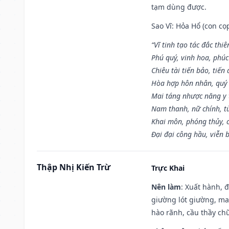
tạm dùng được.
Sao Vĩ: Hỏa Hổ (con cọ
“Vĩ tinh tạo tác đắc thiê
Phú quý, vinh hoa, phúc
Chiêu tài tiến bảo, tiến 
Hòa hợp hôn nhân, quý 
Mai táng nhược năng y 
Nam thanh, nữ chính, t
Khai môn, phóng thủy, c
Đại đại công hầu, viễn 
Thập Nhị Kiến Trừ
Trực Khai
Nên làm
: Xuất hành, 
giường lót giường, may
hào rãnh, cầu thầy chữ