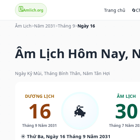
🗓️
Trang chủ
🔄
C
Amlich.org
Âm Lịch
>
Năm 2031
>
Tháng 9
>
Ngày 16
Âm Lịch Hôm Nay, N
Ngày Kỷ Mùi, Tháng Bính Thân, Năm Tân Hợi
DƯƠNG LỊCH
ÂM LỊCH
16
30
🐐
Tháng 9 Năm 2031
Tháng 7 Năm 20
☀️ Thứ Ba, Ngày 16 Tháng 9 Năm 2031