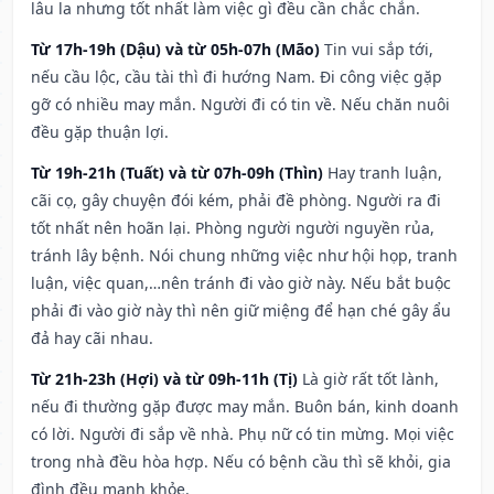
lâu la nhưng tốt nhất làm việc gì đều cần chắc chắn.
Từ 17h-19h (Dậu) và từ 05h-07h (Mão)
Tin vui sắp tới,
nếu cầu lộc, cầu tài thì đi hướng Nam. Đi công việc gặp
gỡ có nhiều may mắn. Người đi có tin về. Nếu chăn nuôi
đều gặp thuận lợi.
Từ 19h-21h (Tuất) và từ 07h-09h (Thìn)
Hay tranh luận,
cãi cọ, gây chuyện đói kém, phải đề phòng. Người ra đi
tốt nhất nên hoãn lại. Phòng người người nguyền rủa,
tránh lây bệnh. Nói chung những việc như hội họp, tranh
luận, việc quan,…nên tránh đi vào giờ này. Nếu bắt buộc
phải đi vào giờ này thì nên giữ miệng để hạn ché gây ẩu
đả hay cãi nhau.
Từ 21h-23h (Hợi) và từ 09h-11h (Tị)
Là giờ rất tốt lành,
nếu đi thường gặp được may mắn. Buôn bán, kinh doanh
có lời. Người đi sắp về nhà. Phụ nữ có tin mừng. Mọi việc
trong nhà đều hòa hợp. Nếu có bệnh cầu thì sẽ khỏi, gia
đình đều mạnh khỏe.