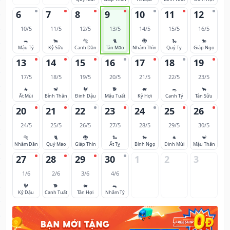
6
7
8
9
10
11
12
10/5
11/5
12/5
13/5
14/5
15/5
16/5
🐀
🐂
🐅
🐈
🐉
🐍
🐎
Mậu Tý
Kỷ Sửu
Canh Dần
Tân Mão
Nhâm Thìn
Quý Tỵ
Giáp Ngọ
13
14
15
16
17
18
19
17/5
18/5
19/5
20/5
21/5
22/5
23/5
🐐
🐒
🐓
🐕
🐖
🐀
🐂
Ất Mùi
Bính Thân
Đinh Dậu
Mậu Tuất
Kỷ Hợi
Canh Tý
Tân Sửu
20
21
22
23
24
25
26
24/5
25/5
26/5
27/5
28/5
29/5
30/5
🐅
🐈
🐉
🐍
🐎
🐐
🐒
Nhâm Dần
Quý Mão
Giáp Thìn
Ất Tỵ
Bính Ngọ
Đinh Mùi
Mậu Thân
27
28
29
30
1
2
3
1/6
2/6
3/6
4/6
🐓
🐕
🐖
🐀
Kỷ Dậu
Canh Tuất
Tân Hợi
Nhâm Tý