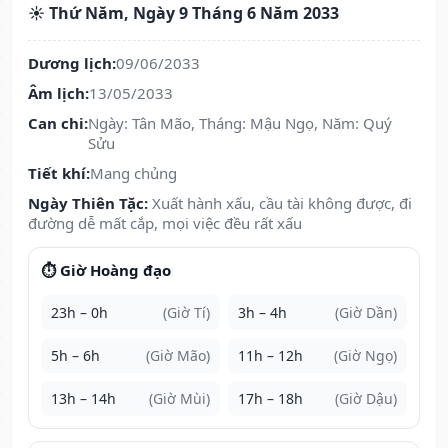
☀️ Thứ Năm, Ngày 9 Tháng 6 Năm 2033
Dương lịch:
09/06/2033
Âm lịch:
13/05/2033
Can chi:
Ngày: Tân Mão, Tháng: Mậu Ngọ, Năm: Quý
Sửu
Tiết khí:
Mang chủng
Ngày Thiên Tặc:
Xuất hành xấu, cầu tài không được, đi
đường dễ mất cắp, mọi việc đều rất xấu
⏱️ Giờ Hoàng đạo
23h – 0h
(Giờ Tí)
3h – 4h
(Giờ Dần)
5h – 6h
(Giờ Mão)
11h – 12h
(Giờ Ngọ)
13h – 14h
(Giờ Mùi)
17h – 18h
(Giờ Dậu)