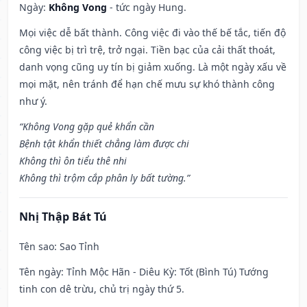
Ngày:
Không Vong
- tức ngày Hung.
Mọi việc dễ bất thành. Công việc đi vào thế bế tắc, tiến độ
công việc bị trì trệ, trở ngại. Tiền bạc của cải thất thoát,
danh vọng cũng uy tín bị giảm xuống. Là một ngày xấu về
mọi mặt, nên tránh để hạn chế mưu sự khó thành công
như ý.
“Không Vong gặp quẻ khẩn cần
Bệnh tật khẩn thiết chẳng làm được chi
Không thì ôn tiểu thê nhi
Không thì trộm cắp phân ly bất tường.”
Nhị Thập Bát Tú
Tên sao
: Sao Tỉnh
Tên ngày
: Tỉnh Mộc Hãn - Diêu Kỳ: Tốt (Bình Tú) Tướng
tinh con dê trừu, chủ trị ngày thứ 5.