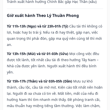
Tránh xuất hành hướng Chính Bắc gặp Hạc Thần (xấu)
Giờ xuất hành Theo Lý Thuần Phong
Từ 11h-13h (Ngọ) và từ 23h-01h (Tý)
Cầu tài thì không có
lợi, hoặc hay bị trái ý. Nếu ra đi hay thiệt, gặp nạn, việc
quan trọng thì phải đòn, gặp ma quỷ nên cúng tế thì mới
an.
Từ 13h-15h (Mùi) và từ 01-03h (Sửu)
Mọi công việc đều
được tốt lành, tốt nhất cầu tài đi theo hướng Tây Nam –
Nhà cửa được yên lành. Người xuất hành thì đều bình
yên.
Từ 15h-17h (Thân) và từ 03h-05h (Dần)
Mưu sự khó
thành, cầu lộc, cầu tài mờ mịt. Kiện cáo tốt nhất nên hoãn
lại. Người đi xa chưa có tin về. Mất tiền, mất của nếu đi
hướng Nam thì tìm nhanh mới thấy. Đề phòng tranh cãi,
mâu thuẫn hay miệng tiếng tầm thường. Việc làm chậm,