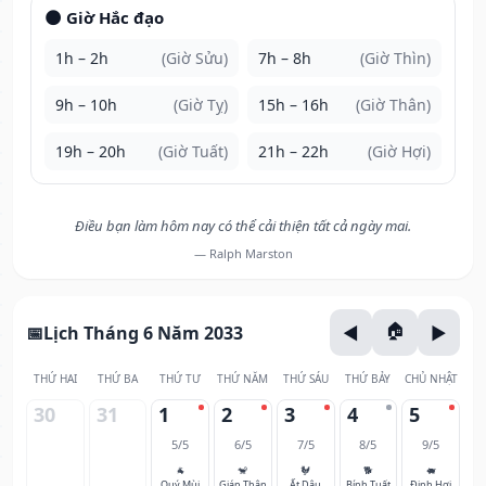
🌑 Giờ Hắc đạo
1h – 2h
(Giờ Sửu)
7h – 8h
(Giờ Thìn)
9h – 10h
(Giờ Tỵ)
15h – 16h
(Giờ Thân)
19h – 20h
(Giờ Tuất)
21h – 22h
(Giờ Hợi)
Điều bạn làm hôm nay có thể cải thiện tất cả ngày mai.
— Ralph Marston
Lịch Tháng 6 Năm 2033
THỨ HAI
THỨ BA
THỨ TƯ
THỨ NĂM
THỨ SÁU
THỨ BẢY
CHỦ NHẬT
30
31
1
2
3
4
5
5/5
6/5
7/5
8/5
9/5
🐐
🐒
🐓
🐕
🐖
Quý Mùi
Giáp Thân
Ất Dậu
Bính Tuất
Đinh Hợi