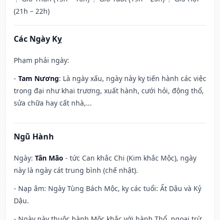
(21h – 22h)
Các Ngày Kỵ
Phạm phải ngày:
-
Tam Nương
: Là ngày xấu, ngày này kỵ tiến hành các việc
trọng đại như khai trương, xuất hành, cưới hỏi, động thổ,
sửa chữa hay cất nhà,...
Ngũ Hành
Ngày:
Tân Mão
- tức Can khắc Chi (Kim khắc Mộc), ngày
này là ngày cát trung bình (chế nhật).
- Nạp âm: Ngày Tùng Bách Mộc, kỵ các tuổi: Ất Dậu và Kỷ
Dậu.
- Ngày này thuộc hành Mộc khắc với hành Thổ, ngoại trừ