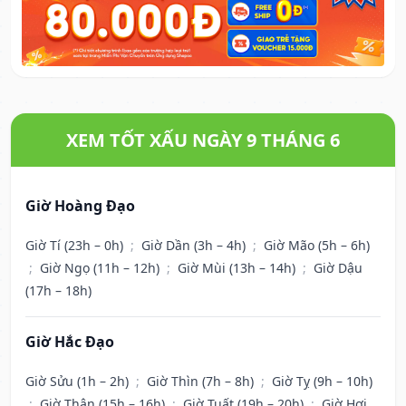
XEM TỐT XẤU NGÀY 9 THÁNG 6
Giờ Hoàng Đạo
Giờ Tí (23h – 0h)
;
Giờ Dần (3h – 4h)
;
Giờ Mão (5h – 6h)
;
Giờ Ngọ (11h – 12h)
;
Giờ Mùi (13h – 14h)
;
Giờ Dậu
(17h – 18h)
Giờ Hắc Đạo
Giờ Sửu (1h – 2h)
;
Giờ Thìn (7h – 8h)
;
Giờ Tỵ (9h – 10h)
;
Giờ Thân (15h – 16h)
;
Giờ Tuất (19h – 20h)
;
Giờ Hợi