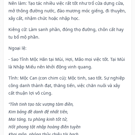
Nên làm
: Tạo tác nhiều việc rất tốt như trổ cửa dựng cửa,
mở thông đường nước, đào mương móc giếng, đi thuyền,
xây cất, nhậm chức hoặc nhập học.
Kiêng cữ
: Làm sanh phần, đóng thọ đường, chôn cất hay
tu bổ mộ phần.
Ngoại lệ
:
- Sao Tỉnh Mộc Hãn tại Mùi, Hợi, Mão mọi việc tốt. Tại Mùi
là Nhập Miếu nên khởi động vinh quang.
Tỉnh: Mộc Can (con chim cú): Mộc tinh, sao tốt. Sự nghiệp
công danh thành đạt, thăng tiến, việc chăn nuôi và xây
cất thuận lợi vô cùng.
“Tỉnh tinh tạo tác vượng tàm điền,
Kim bảng đề danh đệ nhất tiên,
Mai táng, tu phòng kinh tốt tử,
Hốt phong tật nhập hoàng điên tuyền
Khai môn, phóng thủy chiêu tài bạch,