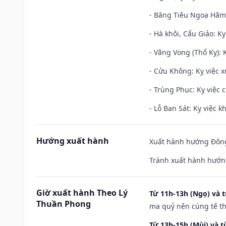
- Băng Tiêu Ngoạ Hãm:
- Hà khôi, Cẩu Giảo: K
- Vãng Vong (Thổ Kỵ): K
- Cửu Không: Kỵ việc x
- Trùng Phục: Kỵ việc c
- Lỗ Ban Sát: Kỵ việc kh
Hướng xuất hành
Xuất hành hướng Đông 
Tránh xuất hành hướng
Giờ xuất hành Theo Lý
Từ 11h-13h (Ngọ) và t
Thuần Phong
ma quỷ nên cúng tế th
Từ 13h-15h (Mùi) và t