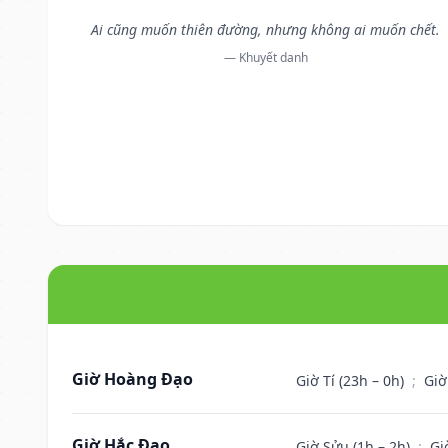
Ai cũng muốn thiên đường, nhưng không ai muốn chết.
— Khuyết danh
Giờ Hoàng Đạo
Giờ Tí (23h – 0h)
;
Giờ
Giờ Hắc Đạo
Giờ Sửu (1h – 2h)
;
Gi