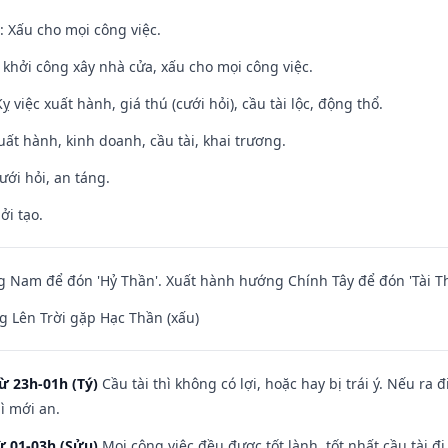
 Xấu cho mọi công việc.
ỵ khởi công xây nhà cửa, xấu cho mọi công việc.
ỵ việc xuất hành, giá thú (cưới hỏi), cầu tài lộc, động thổ.
uất hành, kinh doanh, cầu tài, khai trương.
ưới hỏi, an táng.
ởi tạo.
Nam để đón 'Hỷ Thần'. Xuất hành hướng Chính Tây để đón 'Tài Th
 Lên Trời gặp Hạc Thần (xấu)
ừ 23h-01h (Tý)
Cầu tài thì không có lợi, hoặc hay bị trái ý. Nếu ra 
ì mới an.
ừ 01-03h (Sửu)
Mọi công việc đều được tốt lành, tốt nhất cầu tài