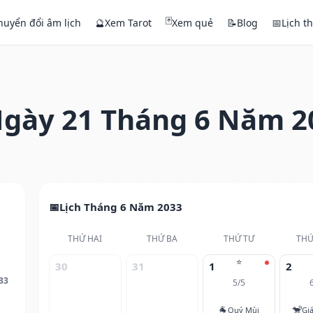
🃏
huyển đổi âm lịch
🔮
Xem Tarot
Xem quẻ
📝
Blog
📅
Lịch t
gày 21 Tháng 6 Năm 2
Lịch Tháng 6 Năm 2033
THỨ HAI
THỨ BA
THỨ TƯ
THỨ
⭐
30
31
1
2
33
5/5
🐐
🐒
Quý Mùi
Gi