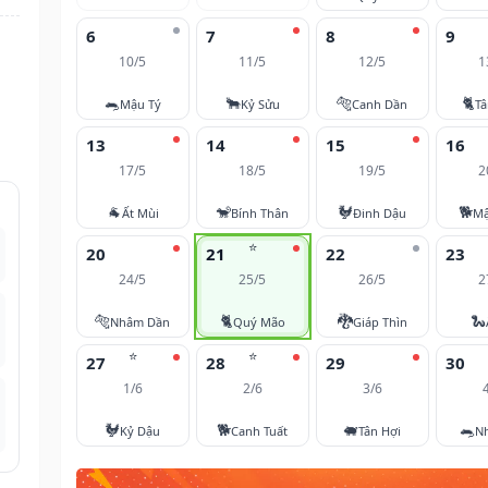
6
7
8
9
10/5
11/5
12/5
1
u
🐀
🐂
🐅
🐈
Mậu Tý
Kỷ Sửu
Canh Dần
T
13
14
15
16
17/5
18/5
19/5
2
🐐
🐒
🐓
🐕
Ất Mùi
Bính Thân
Đinh Dậu
Mậ
⭐
20
21
22
23
24/5
25/5
26/5
2
🐅
🐈
🐉
🐍
Nhâm Dần
Quý Mão
Giáp Thìn
⭐
⭐
27
28
29
30
1/6
2/6
3/6
🐓
🐕
🐖
🐀
Kỷ Dậu
Canh Tuất
Tân Hợi
N