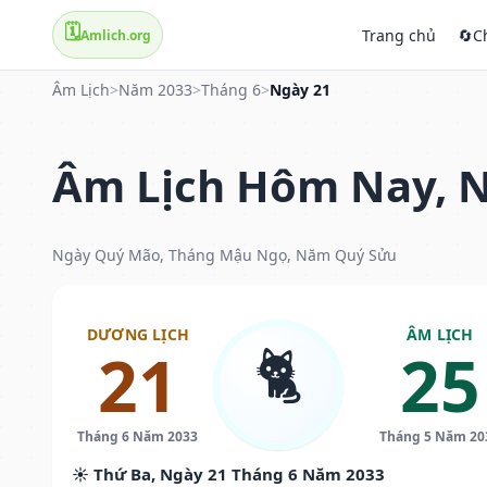
🗓️
Trang chủ
🔄
C
Amlich.org
Âm Lịch
>
Năm 2033
>
Tháng 6
>
Ngày 21
Âm Lịch Hôm Nay, N
Ngày Quý Mão, Tháng Mậu Ngọ, Năm Quý Sửu
DƯƠNG LỊCH
ÂM LỊCH
🐈
21
25
Tháng 6 Năm 2033
Tháng 5 Năm 20
☀️ Thứ Ba, Ngày 21 Tháng 6 Năm 2033