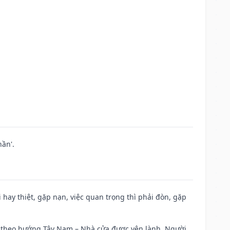
ần'.
đi hay thiệt, gặp nạn, việc quan trọng thì phải đòn, gặp
 đi theo hướng Tây Nam – Nhà cửa được yên lành. Người