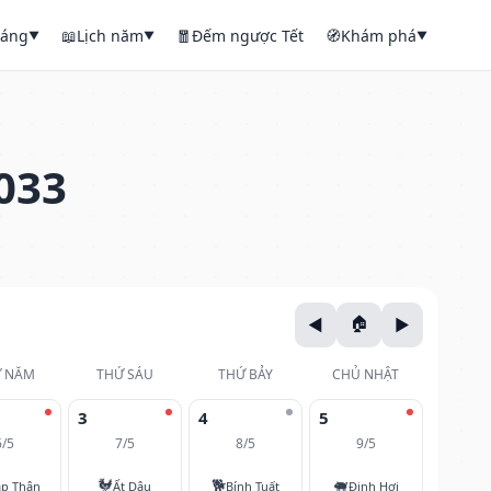
háng
📖
Lịch năm
🧧
Đếm ngược Tết
🧭
Khám phá
▼
▼
▼
033
 NĂM
THỨ SÁU
THỨ BẢY
CHỦ NHẬT
3
4
5
6/5
7/5
8/5
9/5
🐓
🐕
🐖
áp Thân
Ất Dậu
Bính Tuất
Đinh Hợi