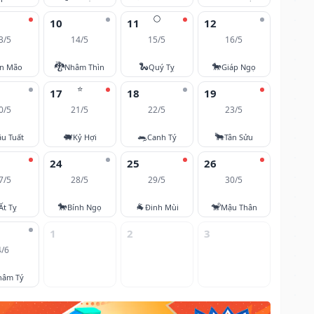
🌕
10
11
12
3/5
14/5
15/5
16/5
🐉
🐍
🐎
ân Mão
Nhâm Thìn
Quý Tỵ
Giáp Ngọ
⭐
17
18
19
0/5
21/5
22/5
23/5
🐖
🐀
🐂
u Tuất
Kỷ Hợi
Canh Tý
Tân Sửu
24
25
26
7/5
28/5
29/5
30/5
🐎
🐐
🐒
Ất Tỵ
Bính Ngọ
Đinh Mùi
Mậu Thân
1
2
3
4/6
hâm Tý