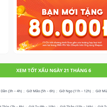
XEM TỐT XẤU NGÀY 21 THÁNG 6
 Dần (3h – 4h)
;
Giờ Mão (5h – 6h)
;
Giờ Ngọ (11h – 12h)
;
Giờ Mù
ờ Thìn (7h – 8h)
;
Giờ Tỵ (9h – 10h)
;
Giờ Thân (15h – 16h)
;
Giờ T