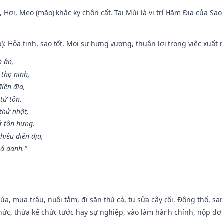
i, Hợi, Mẹo (mão) khắc kỵ chôn cất. Tại Mùi là vị trí Hãm Địa của S
p): Hỏa tinh, sao tốt. Mọi sự hưng vượng, thuận lợi trong việc xuất 
n ân,
 thọ ninh,
điền địa,
tử tôn.
thử nhật,
ử tôn hưng.
hiêu điền địa,
bá danh.”
t lúa, mua trâu, nuôi tằm, đi săn thú cá, tu sửa cây cối. Động thổ
hức, thừa kế chức tước hay sự nghiệp, vào làm hành chính, nộp đơ