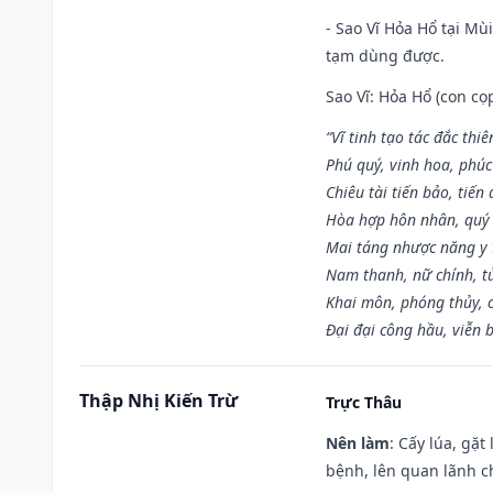
- Sao Vĩ Hỏa Hổ tại Mù
tạm dùng được.
Sao Vĩ: Hỏa Hổ (con cọ
“Vĩ tinh tạo tác đắc thiê
Phú quý, vinh hoa, phúc
Chiêu tài tiến bảo, tiến 
Hòa hợp hôn nhân, quý 
Mai táng nhược năng y 
Nam thanh, nữ chính, t
Khai môn, phóng thủy, c
Đại đại công hầu, viễn 
Thập Nhị Kiến Trừ
Trực Thâu
Nên làm
: Cấy lúa, gặ
bệnh, lên quan lãnh c