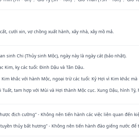
 cất, cưới xin, vợ chồng xuất hành, xây nhà, xây mồ mả.
an sinh Chi (Thủy sinh Mộc), ngày này là ngày cát (bảo nhật).
c Kim, kỵ các tuổi: Đinh Dậu và Tân Dậu.
Kim khắc với hành Mộc, ngoại trừ các tuổi: Kỷ Hợi vì Kim khắc mà 
 Tuất, tam hợp với Mùi và Hợi thành Mộc cục. Xung Dậu, hình Tý, 
 nhược địch cường” - Không nên tiến hành các việc liên quan đến ki
h tuyền thủy bất hương” - Không nên tiến hành đào giếng nước để