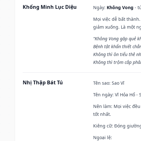
Khổng Minh Lục Diệu
Ngày:
Không Vong
- t
Mọi việc dễ bất thành. 
giảm xuống. Là một ng
“Không Vong gặp quẻ k
Bệnh tật khẩn thiết chẳ
Không thì ôn tiểu thê nh
Không thì trộm cắp phân
Nhị Thập Bát Tú
Tên sao
: Sao Vĩ
Tên ngày
: Vĩ Hỏa Hổ -
Nên làm
: Mọi việc đều
tốt nhất.
Kiêng cữ
: Đóng giường
Ngoại lệ
: