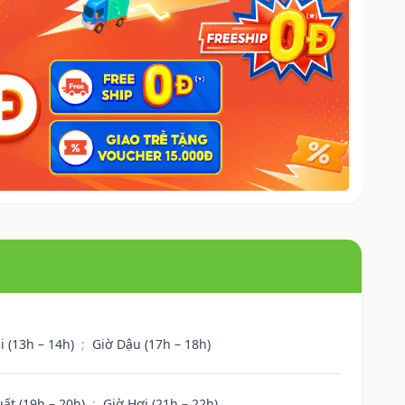
i (13h – 14h)
;
Giờ Dậu (17h – 18h)
uất (19h – 20h)
;
Giờ Hợi (21h – 22h)