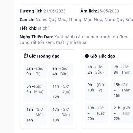
Dương lịch:
21/06/2033
Âm lịch:
25/05/2033
Can chi:
Ngày: Quý Mão, Tháng: Mậu Ngọ, Năm: Quý Sử
Tiết khí:
Hạ chí
Ngày Thiên Đạo:
Xuất hành cầu tài nên tránh, dù được
cũng rất tốn kém, thất lý mà thua
⏱️ Giờ Hoàng đạo
🌑 Giờ Hắc đạo
1h –
(Giờ
7h –
(Giờ
23h –
(Giờ
3h –
(Giờ
2h
Sửu)
8h
Thìn)
0h
Tí)
4h
Dần)
9h –
(Giờ
15h
(Giờ
5h –
(Giờ
11h
(Giờ
10h
Tỵ)
–
Thân)
6h
Mão)
–
Ngọ)
16h
12h
19h
(Giờ
21h
(Giờ
13h
(Giờ
17h
(Giờ
–
Tuất)
–
Hợi)
–
Mùi)
–
Dậu)
20h
22h
14h
18h