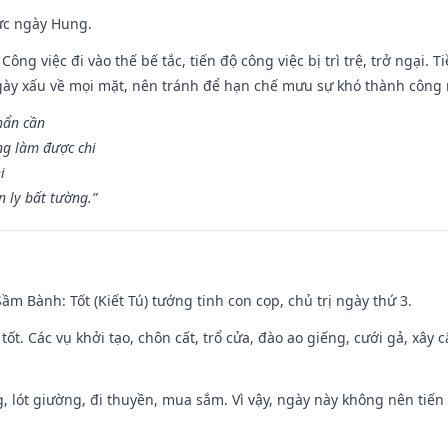
ức ngày Hung.
Công việc đi vào thế bế tắc, tiến độ công việc bị trì trệ, trở ngại. 
ày xấu về mọi mặt, nên tránh để hạn chế mưu sự khó thành công 
hẩn cần
ng làm được chi
i
 ly bất tường.”
 Sầm Bành: Tốt (Kiết Tú) tướng tinh con cọp, chủ trị ngày thứ 3.
 tốt. Các vụ khởi tạo, chôn cất, trổ cửa, đào ao giếng, cưới gả, xây 
, lót giường, đi thuyền, mua sắm. Vì vậy, ngày này không nên tiến