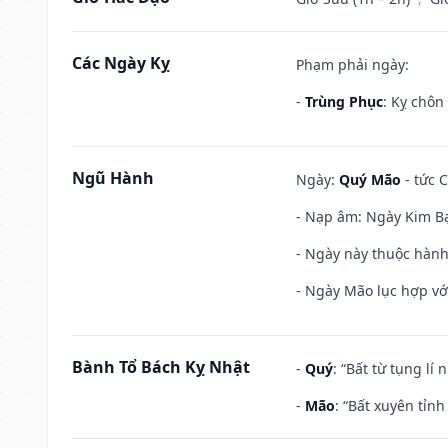
Các Ngày Kỵ
Phạm phải ngày:
-
Trùng Phục
: Kỵ chôn
Ngũ Hành
Ngày:
Quý Mão
- tức C
- Nạp âm: Ngày Kim Bạ
- Ngày này thuộc hành 
- Ngày Mão lục hợp với
Bành Tổ Bách Kỵ Nhật
-
Quý
: “Bất từ tụng lí
-
Mão
: “Bất xuyên tỉn