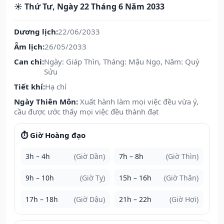
☀️ Thứ Tư, Ngày 22 Tháng 6 Năm 2033
Dương lịch:
22/06/2033
Âm lịch:
26/05/2033
Can chi:
Ngày: Giáp Thìn, Tháng: Mậu Ngọ, Năm: Quý
Sửu
Tiết khí:
Hạ chí
Ngày Thiên Môn:
Xuất hành làm mọi việc đều vừa ý,
cầu được ước thấy mọi việc đều thành đạt
⏱️ Giờ Hoàng đạo
3h – 4h
(Giờ Dần)
7h – 8h
(Giờ Thìn)
9h – 10h
(Giờ Tỵ)
15h – 16h
(Giờ Thân)
17h – 18h
(Giờ Dậu)
21h – 22h
(Giờ Hợi)