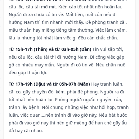
cầu lộc, cầu tài mờ mịt. Kiện cáo tốt nhất nên hoãn lại.
Người đi xa chưa có tin về. Mất tiền, mất của nếu đi
hướng Nam thì tìm nhanh mới thấy. Đề phòng tranh cãi,
mâu thuẫn hay miệng tiếng tầm thường. Việc làm chậm,
lâu la nhưng tốt nhất làm việc gì đều cần chắc chắn.
Từ 15h-17h (Thân) và từ 03h-05h (Dần)
Tin vui sắp tới,
nếu cầu lộc, cầu tài thì đi hướng Nam. Đi công việc gặp
gỡ có nhiều may mắn. Người đi có tin về. Nếu chăn nuôi
đều gặp thuận lợi.
Từ 17h-19h (Dậu) và từ 05h-07h (Mão)
Hay tranh luận,
cãi cọ, gây chuyện đói kém, phải đề phòng. Người ra đi
tốt nhất nên hoãn lại. Phòng người người nguyền rủa,
tránh lây bệnh. Nói chung những việc như hội họp, tranh
luận, việc quan,…nên tránh đi vào giờ này. Nếu bắt buộc
phải đi vào giờ này thì nên giữ miệng để hạn ché gây ẩu
đả hay cãi nhau.