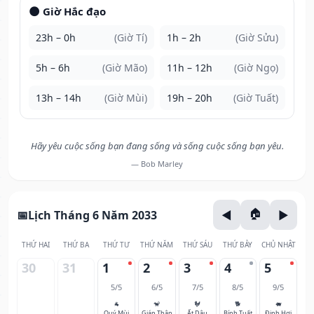
🌑 Giờ Hắc đạo
23h – 0h
(Giờ Tí)
1h – 2h
(Giờ Sửu)
5h – 6h
(Giờ Mão)
11h – 12h
(Giờ Ngọ)
13h – 14h
(Giờ Mùi)
19h – 20h
(Giờ Tuất)
Hãy yêu cuộc sống bạn đang sống và sống cuộc sống bạn yêu.
— Bob Marley
Lịch Tháng 6 Năm 2033
THỨ HAI
THỨ BA
THỨ TƯ
THỨ NĂM
THỨ SÁU
THỨ BẢY
CHỦ NHẬT
30
31
1
2
3
4
5
5/5
6/5
7/5
8/5
9/5
🐐
🐒
🐓
🐕
🐖
Quý Mùi
Giáp Thân
Ất Dậu
Bính Tuất
Đinh Hợi