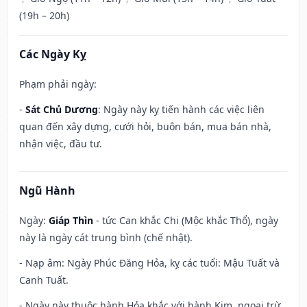
(19h – 20h)
Các Ngày Kỵ
Phạm phải ngày:
-
Sát Chủ Dương
: Ngày này kỵ tiến hành các việc liên
quan đến xây dựng, cưới hỏi, buôn bán, mua bán nhà,
nhận việc, đầu tư.
Ngũ Hành
Ngày:
Giáp Thìn
- tức Can khắc Chi (Mộc khắc Thổ), ngày
này là ngày cát trung bình (chế nhật).
- Nạp âm: Ngày Phúc Đăng Hỏa, kỵ các tuổi: Mậu Tuất và
Canh Tuất.
- Ngày này thuộc hành Hỏa khắc với hành Kim, ngoại trừ