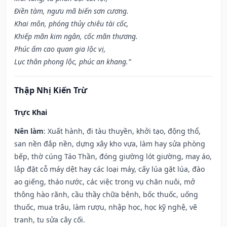
Điền tàm, ngưu mã biến sơn cương.
Khai môn, phóng thủy chiêu tài cốc,
Khiếp mãn kim ngân, cốc mãn thương.
Phúc ấm cao quan gia lộc vị,
Lục thân phong lộc, phúc an khang.”
Thập Nhị Kiến Trừ
Trực Khai
Nên làm
: Xuất hành, đi tàu thuyền, khởi tạo, động thổ,
san nền đắp nền, dựng xây kho vựa, làm hay sửa phòng
bếp, thờ cúng Táo Thần, đóng giường lót giường, may áo,
lắp đặt cỗ máy dệt hay các loại máy, cấy lúa gặt lúa, đào
ao giếng, tháo nước, các việc trong vụ chăn nuôi, mở
thông hào rãnh, cầu thầy chữa bệnh, bốc thuốc, uống
thuốc, mua trâu, làm rượu, nhập học, học kỹ nghệ, vẽ
tranh, tu sửa cây cối.