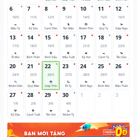
6
7
8
9
10
11
12
10/5
11/5
12/5
13/5
14/5
15/5
16/5
🐀
🐂
🐅
🐈
🐉
🐍
🐎
Mậu Tý
Kỷ Sửu
Canh Dần
Tân Mão
Nhâm Thìn
Quý Tỵ
Giáp Ngọ
13
14
15
16
17
18
19
17/5
18/5
19/5
20/5
21/5
22/5
23/5
🐐
🐒
🐓
🐕
🐖
🐀
🐂
Ất Mùi
Bính Thân
Đinh Dậu
Mậu Tuất
Kỷ Hợi
Canh Tý
Tân Sửu
20
21
22
23
24
25
26
24/5
25/5
26/5
27/5
28/5
29/5
30/5
🐅
🐈
🐉
🐍
🐎
🐐
🐒
Nhâm Dần
Quý Mão
Giáp Thìn
Ất Tỵ
Bính Ngọ
Đinh Mùi
Mậu Thân
27
28
29
30
1
2
3
1/6
2/6
3/6
4/6
🐓
🐕
🐖
🐀
Kỷ Dậu
Canh Tuất
Tân Hợi
Nhâm Tý