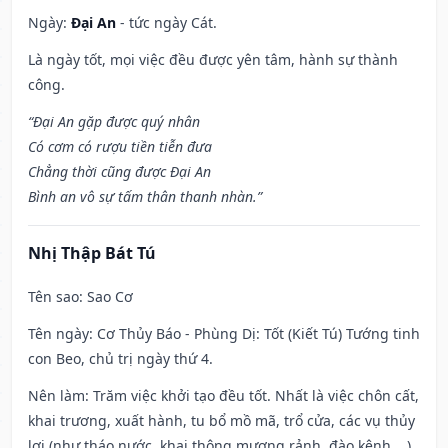
Ngày:
Đại An
- tức ngày Cát.
Là ngày tốt, mọi việc đều được yên tâm, hành sự thành
công.
“Đại An gặp được quý nhân
Có cơm có rượu tiền tiễn đưa
Chẳng thời cũng được Đại An
Bình an vô sự tấm thân thanh nhàn.”
Nhị Thập Bát Tú
Tên sao
: Sao Cơ
Tên ngày
: Cơ Thủy Báo - Phùng Dị: Tốt (Kiết Tú) Tướng tinh
con Beo, chủ trị ngày thứ 4.
Nên làm
: Trăm việc khởi tạo đều tốt. Nhất là việc chôn cất,
khai trương, xuất hành, tu bổ mồ mã, trổ cửa, các vụ thủy
lợi (như tháo nước, khai thông mương rảnh, đào kênh,...)