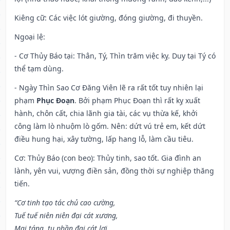
Kiêng cữ
: Các việc lót giường, đóng giường, đi thuyền.
Ngoại lệ
:
- Cơ Thủy Báo tại: Thân, Tý, Thìn trăm việc kỵ. Duy tại Tý có
thể tạm dùng.
- Ngày Thìn Sao Cơ Đăng Viên lẽ ra rất tốt tuy nhiên lại
phạm
Phục Đoạn
. Bởi phạm Phục Đoạn thì rất kỵ xuất
hành, chôn cất, chia lãnh gia tài, các vụ thừa kế, khởi
công làm lò nhuộm lò gốm. Nên: dứt vú trẻ em, kết dứt
điều hung hại, xây tường, lấp hang lỗ, làm cầu tiêu.
Cơ: Thủy Báo (con beo): Thủy tinh, sao tốt. Gia đình an
lành, yên vui, vượng điền sản, đồng thời sự nghiệp thăng
tiến.
“Cơ tinh tạo tác chủ cao cường,
Tuế tuế niên niên đại cát xương,
Mai táng, tu phần đại cát lợi,