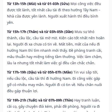
Từ 13h-15h (Mùi) và từ 01-03h (Sửu)
Mọi công việc đều
được tốt lành, tốt nhất cầu tài đi theo hướng Tây Nam –
Nhà cửa được yên lành. Người xuất hành thì đều bình
yên.
Từ 15h-17h (Thân) và từ 03h-05h (Dần)
Mưu sự khó
thành, cầu lộc, cầu tài mờ mịt. Kiện cáo tốt nhất nên hoãn
lại. Người đi xa chưa có tin về. Mất tiền, mất của nếu đi
hướng Nam thì tìm nhanh mới thấy. Đề phòng tranh cãi,
mâu thuẫn hay miệng tiếng tầm thường. Việc làm chậm,
lâu la nhưng tốt nhất làm việc gì đều cần chắc chắn.
Từ 17h-19h (Dậu) và từ 05h-07h (Mão)
Tin vui sắp tới,
nếu cầu lộc, cầu tài thì đi hướng Nam. Đi công việc gặp
gỡ có nhiều may mắn. Người đi có tin về. Nếu chăn nuôi
đều gặp thuận lợi.
Từ 19h-21h (Tuất) và từ 07h-09h (Thìn)
Hay tranh luận,
cãi cọ, gây chuyện đói kém, phải đề phòng. Người ra đi