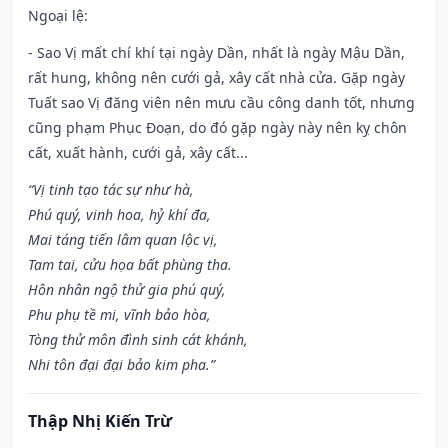
Ngoại lệ
:
- Sao Vị mất chí khí tại ngày Dần, nhất là ngày Mậu Dần,
rất hung, không nên cưới gả, xây cất nhà cửa. Gặp ngày
Tuất sao Vị đăng viên nên mưu cầu công danh tốt, nhưng
cũng phạm Phục Đoạn, do đó gặp ngày này nên kỵ chôn
cất, xuất hành, cưới gả, xây cất...
“Vị tinh tạo tác sự như hà,
Phú quý, vinh hoa, hỷ khí đa,
Mai táng tiến lâm quan lộc vị,
Tam tai, cửu họa bất phùng tha.
Hôn nhân ngộ thử gia phú quý,
Phu phụ tề mi, vĩnh bảo hòa,
Tòng thử môn đình sinh cát khánh,
Nhi tôn đại đại bảo kim pha.”
Thập Nhị Kiến Trừ