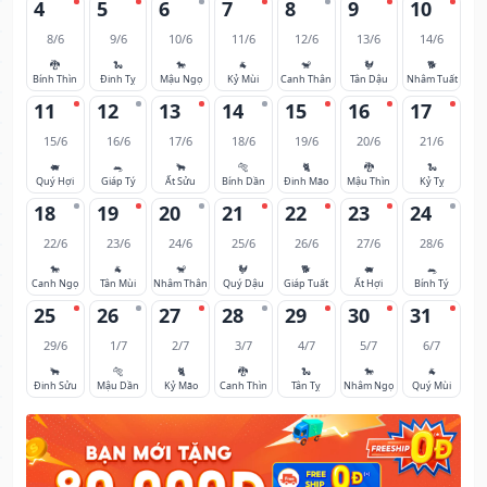
4
5
6
7
8
9
10
8/6
9/6
10/6
11/6
12/6
13/6
14/6
🐉
🐍
🐎
🐐
🐒
🐓
🐕
Bính Thìn
Đinh Tỵ
Mậu Ngọ
Kỷ Mùi
Canh Thân
Tân Dậu
Nhâm Tuất
11
12
13
14
15
16
17
15/6
16/6
17/6
18/6
19/6
20/6
21/6
🐖
🐀
🐂
🐅
🐈
🐉
🐍
Quý Hợi
Giáp Tý
Ất Sửu
Bính Dần
Đinh Mão
Mậu Thìn
Kỷ Tỵ
18
19
20
21
22
23
24
22/6
23/6
24/6
25/6
26/6
27/6
28/6
🐎
🐐
🐒
🐓
🐕
🐖
🐀
Canh Ngọ
Tân Mùi
Nhâm Thân
Quý Dậu
Giáp Tuất
Ất Hợi
Bính Tý
25
26
27
28
29
30
31
29/6
1/7
2/7
3/7
4/7
5/7
6/7
🐂
🐅
🐈
🐉
🐍
🐎
🐐
Đinh Sửu
Mậu Dần
Kỷ Mão
Canh Thìn
Tân Tỵ
Nhâm Ngọ
Quý Mùi