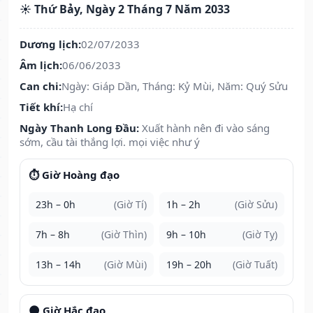
☀️ Thứ Bảy, Ngày 2 Tháng 7 Năm 2033
Dương lịch:
02/07/2033
Âm lịch:
06/06/2033
Can chi:
Ngày: Giáp Dần, Tháng: Kỷ Mùi, Năm: Quý Sửu
Tiết khí:
Hạ chí
Ngày Thanh Long Đầu:
Xuất hành nên đi vào sáng
sớm, cầu tài thắng lợi. mọi việc như ý
⏱️ Giờ Hoàng đạo
23h – 0h
(Giờ Tí)
1h – 2h
(Giờ Sửu)
7h – 8h
(Giờ Thìn)
9h – 10h
(Giờ Tỵ)
13h – 14h
(Giờ Mùi)
19h – 20h
(Giờ Tuất)
🌑 Giờ Hắc đạo