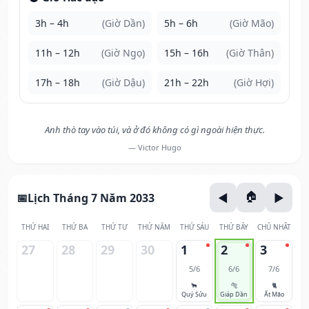
3h – 4h
(Giờ Dần)
5h – 6h
(Giờ Mão)
11h – 12h
(Giờ Ngọ)
15h – 16h
(Giờ Thân)
17h – 18h
(Giờ Dậu)
21h – 22h
(Giờ Hợi)
Anh thò tay vào túi, và ở đó không có gì ngoài hiện thực.
— Victor Hugo
Lịch Tháng 7 Năm 2033
THỨ HAI
THỨ BA
THỨ TƯ
THỨ NĂM
THỨ SÁU
THỨ BẢY
CHỦ NHẬT
27
28
29
30
1
2
3
5/6
6/6
7/6
🐂
🐅
🐈
Quý Sửu
Giáp Dần
Ất Mão