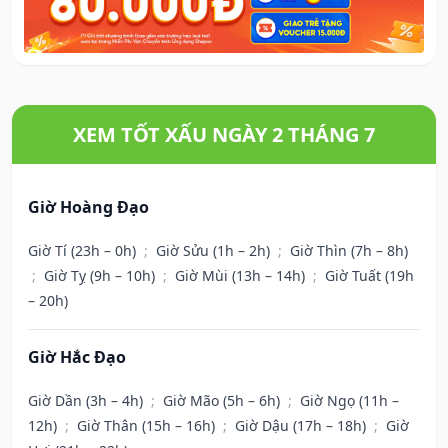
XEM TỐT XẤU NGÀY 2 THÁNG 7
Giờ Hoàng Đạo
Giờ Tí (23h – 0h)
;
Giờ Sửu (1h – 2h)
;
Giờ Thìn (7h – 8h)
;
Giờ Tỵ (9h – 10h)
;
Giờ Mùi (13h – 14h)
;
Giờ Tuất (19h
– 20h)
Giờ Hắc Đạo
Giờ Dần (3h – 4h)
;
Giờ Mão (5h – 6h)
;
Giờ Ngọ (11h –
12h)
;
Giờ Thân (15h – 16h)
;
Giờ Dậu (17h – 18h)
;
Giờ