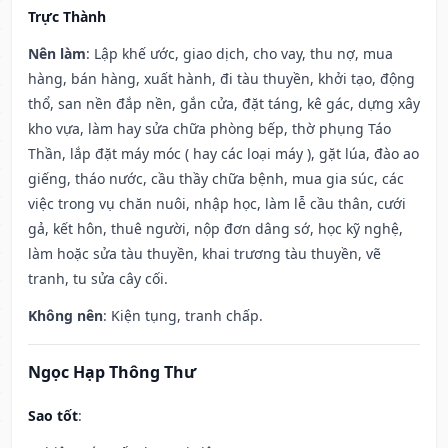
Trực Thành
Nên làm
: Lập khế ước, giao dịch, cho vay, thu nợ, mua
hàng, bán hàng, xuất hành, đi tàu thuyền, khởi tạo, động
thổ, san nền đắp nền, gắn cửa, đặt táng, kê gác, dựng xây
kho vựa, làm hay sửa chữa phòng bếp, thờ phụng Táo
Thần, lắp đặt máy móc ( hay các loại máy ), gặt lúa, đào ao
giếng, tháo nước, cầu thầy chữa bệnh, mua gia súc, các
việc trong vụ chăn nuôi, nhập học, làm lễ cầu thân, cưới
gả, kết hôn, thuê người, nộp đơn dâng sớ, học kỹ nghệ,
làm hoặc sửa tàu thuyền, khai trương tàu thuyền, vẽ
tranh, tu sửa cây cối.
Không nên
: Kiện tụng, tranh chấp.
Ngọc Hạp Thông Thư
Sao tốt
: