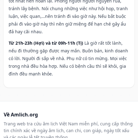
tốt nhất nên hoãn lại. Phòng người người nguyền rủa,
tránh lây bệnh. Nói chung những việc như hội họp, tranh
luận, việc quan,…nên tránh đi vào giờ này. Nếu bắt buộc
phải đi vào giờ này thì nên giữ miệng để hạn ché gây ẩu
đả hay cãi nhau.
Từ 21h-23h (Hợi) và từ 09h-11h (Tị)
Là giờ rất tốt lành,
nếu đi thường gặp được may mắn. Buôn bán, kinh doanh
có lời. Người đi sắp về nhà. Phụ nữ có tin mừng. Mọi việc
trong nhà đều hòa hợp. Nếu có bệnh cầu thì sẽ khỏi, gia
đình đều mạnh khỏe.
Về Amlich.org
Trang web tra cứu âm lịch Việt Nam miễn phí, cung cấp thông
tin chính xác về ngày âm lịch, can chi, con giáp, ngày tốt xấu
và các ngày lễ tết truyền thống.