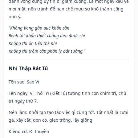
danh vọng cũng uy tín bị giảm xuống. Là một ngày xấu về
mọi mặt, nên tránh để hạn chế mưu sự khó thành công
như ý.
“Không Vong gặp quẻ khẩn cần
Bệnh tật khẩn thiết chẳng làm được chi
Không thì ôn tiểu thê nhi
Không thì trộm cắp phân ly bất tường.”
Nhị Thập Bát Tú
Tên sao
: Sao Vị
Tên ngày
: Vị Thổ Trĩ (Kiết Tú) tướng tinh con chim trĩ, chủ
trị ngày thứ 7.
Nên làm
: Khởi tạo tạo tác việc gì cũng tốt. Tốt nhất là cưới
gả, xây cất, dọn cỏ, gieo trồng, lấy giống.
Kiêng cữ
: Đi thuyền