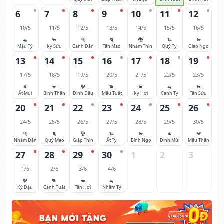
6
7
8
9
10
11
12
10/5
11/5
12/5
13/5
14/5
15/5
16/5
🐀
🐂
🐅
🐈
🐉
🐍
🐎
Mậu Tý
Kỷ Sửu
Canh Dần
Tân Mão
Nhâm Thìn
Quý Tỵ
Giáp Ngọ
13
14
15
16
17
18
19
17/5
18/5
19/5
20/5
21/5
22/5
23/5
🐐
🐒
🐓
🐕
🐖
🐀
🐂
Ất Mùi
Bính Thân
Đinh Dậu
Mậu Tuất
Kỷ Hợi
Canh Tý
Tân Sửu
20
21
22
23
24
25
26
24/5
25/5
26/5
27/5
28/5
29/5
30/5
🐅
🐈
🐉
🐍
🐎
🐐
🐒
Nhâm Dần
Quý Mão
Giáp Thìn
Ất Tỵ
Bính Ngọ
Đinh Mùi
Mậu Thân
27
28
29
30
1
2
3
1/6
2/6
3/6
4/6
🐓
🐕
🐖
🐀
Kỷ Dậu
Canh Tuất
Tân Hợi
Nhâm Tý