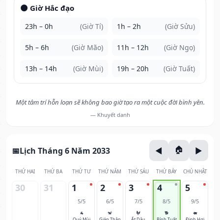
🌑 Giờ Hắc đạo
23h – 0h
(Giờ Tí)
1h – 2h
(Giờ Sửu)
5h – 6h
(Giờ Mão)
11h – 12h
(Giờ Ngọ)
13h – 14h
(Giờ Mùi)
19h – 20h
(Giờ Tuất)
Một tâm trí hỗn loạn sẽ không bao giờ tạo ra một cuộc đời bình yên.
— Khuyết danh
Lịch Tháng 6 Năm 2033
THỨ HAI
THỨ BA
THỨ TƯ
THỨ NĂM
THỨ SÁU
THỨ BẢY
CHỦ NHẬT
30
31
1
2
3
4
5
5/5
6/5
7/5
8/5
9/5
🐐
🐒
🐓
🐕
🐖
Quý Mùi
Giáp Thân
Ất Dậu
Bính Tuất
Đinh Hợi