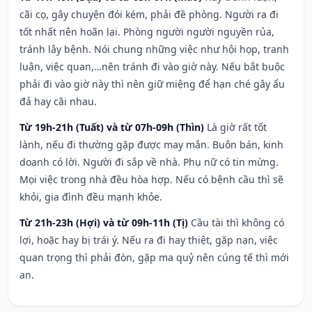
cãi cọ, gây chuyện đói kém, phải đề phòng. Người ra đi
tốt nhất nên hoãn lại. Phòng người người nguyền rủa,
tránh lây bệnh. Nói chung những việc như hội họp, tranh
luận, việc quan,…nên tránh đi vào giờ này. Nếu bắt buộc
phải đi vào giờ này thì nên giữ miệng để hạn ché gây ẩu
đả hay cãi nhau.
Từ 19h-21h (Tuất) và từ 07h-09h (Thìn)
Là giờ rất tốt
lành, nếu đi thường gặp được may mắn. Buôn bán, kinh
doanh có lời. Người đi sắp về nhà. Phụ nữ có tin mừng.
Mọi việc trong nhà đều hòa hợp. Nếu có bệnh cầu thì sẽ
khỏi, gia đình đều mạnh khỏe.
Từ 21h-23h (Hợi) và từ 09h-11h (Tị)
Cầu tài thì không có
lợi, hoặc hay bị trái ý. Nếu ra đi hay thiệt, gặp nạn, việc
quan trọng thì phải đòn, gặp ma quỷ nên cúng tế thì mới
an.