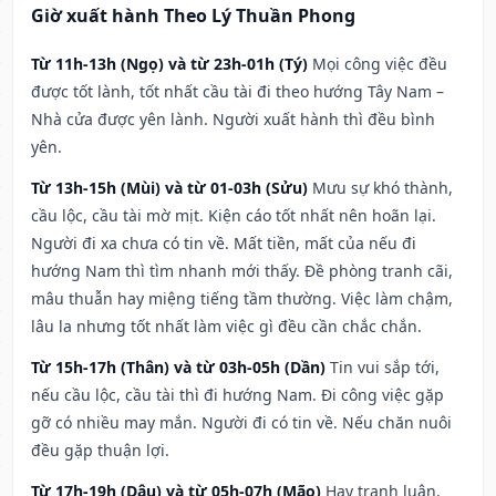
Giờ xuất hành Theo Lý Thuần Phong
Từ 11h-13h (Ngọ) và từ 23h-01h (Tý)
Mọi công việc đều
được tốt lành, tốt nhất cầu tài đi theo hướng Tây Nam –
Nhà cửa được yên lành. Người xuất hành thì đều bình
yên.
Từ 13h-15h (Mùi) và từ 01-03h (Sửu)
Mưu sự khó thành,
cầu lộc, cầu tài mờ mịt. Kiện cáo tốt nhất nên hoãn lại.
Người đi xa chưa có tin về. Mất tiền, mất của nếu đi
hướng Nam thì tìm nhanh mới thấy. Đề phòng tranh cãi,
mâu thuẫn hay miệng tiếng tầm thường. Việc làm chậm,
lâu la nhưng tốt nhất làm việc gì đều cần chắc chắn.
Từ 15h-17h (Thân) và từ 03h-05h (Dần)
Tin vui sắp tới,
nếu cầu lộc, cầu tài thì đi hướng Nam. Đi công việc gặp
gỡ có nhiều may mắn. Người đi có tin về. Nếu chăn nuôi
đều gặp thuận lợi.
Từ 17h-19h (Dậu) và từ 05h-07h (Mão)
Hay tranh luận,