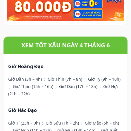
XEM TỐT XẤU NGÀY 4 THÁNG 6
Giờ Hoàng Đạo
Giờ Dần (3h – 4h)
;
Giờ Thìn (7h – 8h)
;
Giờ Tỵ (9h – 10h)
;
Giờ Thân (15h – 16h)
;
Giờ Dậu (17h – 18h)
;
Giờ Hợi
(21h – 22h)
Giờ Hắc Đạo
Giờ Tí (23h – 0h)
;
Giờ Sửu (1h – 2h)
;
Giờ Mão (5h – 6h)
;
Giờ Ngọ (11h – 12h)
;
Giờ Mùi (13h – 14h)
;
Giờ Tuất