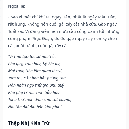
Ngoại lệ
:
- Sao Vị mất chí khí tại ngày Dần, nhất là ngày Mậu Dần,
rất hung, không nên cưới gả, xây cất nhà cửa. Gặp ngày
Tuất sao Vị đăng viên nên mưu cầu công danh tốt, nhưng
cũng phạm Phục Đoạn, do đó gặp ngày này nên kỵ chôn
cất, xuất hành, cưới gả, xây cất...
“Vị tinh tạo tác sự như hà,
Phú quý, vinh hoa, hỷ khí đa,
Mai táng tiến lâm quan lộc vị,
Tam tai, cửu họa bất phùng tha.
Hôn nhân ngộ thử gia phú quý,
Phu phụ tề mi, vĩnh bảo hòa,
Tòng thử môn đình sinh cát khánh,
Nhi tôn đại đại bảo kim pha.”
Thập Nhị Kiến Trừ