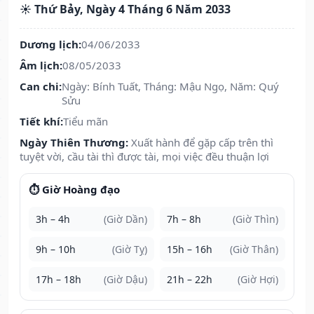
☀️ Thứ Bảy, Ngày 4 Tháng 6 Năm 2033
Dương lịch:
04/06/2033
Âm lịch:
08/05/2033
Can chi:
Ngày: Bính Tuất, Tháng: Mậu Ngọ, Năm: Quý
Sửu
Tiết khí:
Tiểu mãn
Ngày Thiên Thương:
Xuất hành để gặp cấp trên thì
tuyệt vời, cầu tài thì được tài, mọi việc đều thuận lợi
⏱️ Giờ Hoàng đạo
3h – 4h
(Giờ Dần)
7h – 8h
(Giờ Thìn)
9h – 10h
(Giờ Tỵ)
15h – 16h
(Giờ Thân)
17h – 18h
(Giờ Dậu)
21h – 22h
(Giờ Hợi)