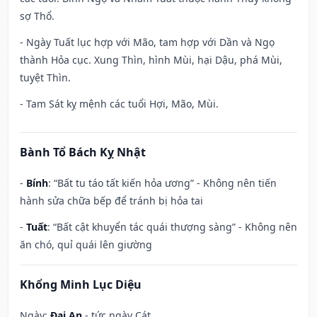
sợ Thổ.
- Ngày Tuất lục hợp với Mão, tam hợp với Dần và Ngọ
thành Hỏa cục. Xung Thìn, hình Mùi, hại Dậu, phá Mùi,
tuyệt Thìn.
- Tam Sát kỵ mệnh các tuổi Hợi, Mão, Mùi.
Bành Tổ Bách Kỵ Nhật
-
Bính
: “Bất tu táo tất kiến hỏa ương” - Không nên tiến
hành sửa chữa bếp để tránh bị hỏa tai
-
Tuất
: “Bất cật khuyển tác quái thượng sàng” - Không nên
ăn chó, quỉ quái lên giường
Khổng Minh Lục Diệu
Ngày:
Đại An
- tức ngày Cát.