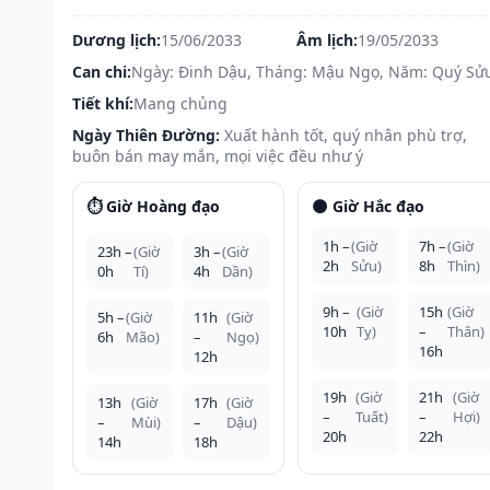
Dương lịch:
15/06/2033
Âm lịch:
19/05/2033
Can chi:
Ngày: Đinh Dậu, Tháng: Mậu Ngọ, Năm: Quý Sử
Tiết khí:
Mang chủng
Ngày Thiên Đường:
Xuất hành tốt, quý nhân phù trợ,
buôn bán may mắn, mọi việc đều như ý
⏱️ Giờ Hoàng đạo
🌑 Giờ Hắc đạo
1h –
(Giờ
7h –
(Giờ
23h –
(Giờ
3h –
(Giờ
2h
Sửu)
8h
Thìn)
0h
Tí)
4h
Dần)
9h –
(Giờ
15h
(Giờ
5h –
(Giờ
11h
(Giờ
10h
Tỵ)
–
Thân)
6h
Mão)
–
Ngọ)
16h
12h
19h
(Giờ
21h
(Giờ
13h
(Giờ
17h
(Giờ
–
Tuất)
–
Hợi)
–
Mùi)
–
Dậu)
20h
22h
14h
18h