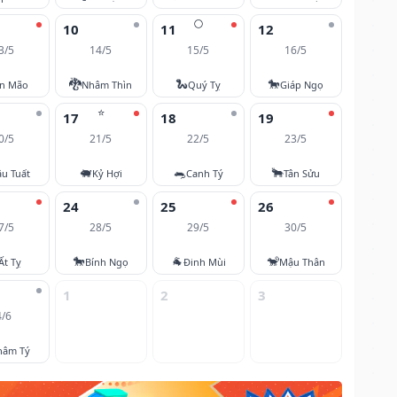
🌕
10
11
12
3/5
14/5
15/5
16/5
🐉
🐍
🐎
ân Mão
Nhâm Thìn
Quý Tỵ
Giáp Ngọ
⭐
17
18
19
0/5
21/5
22/5
23/5
🐖
🐀
🐂
u Tuất
Kỷ Hợi
Canh Tý
Tân Sửu
24
25
26
7/5
28/5
29/5
30/5
🐎
🐐
🐒
Ất Tỵ
Bính Ngọ
Đinh Mùi
Mậu Thân
1
2
3
4/6
hâm Tý