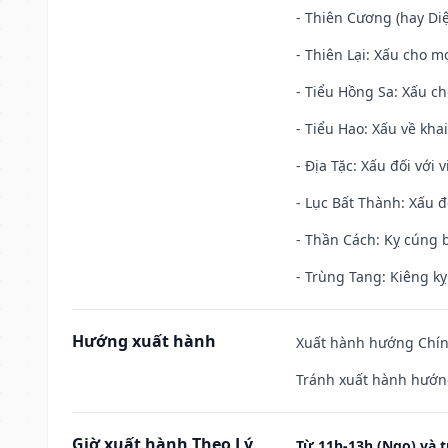
- Thiên Cương (hay Diệ
- Thiên Lại: Xấu cho mọ
- Tiểu Hồng Sa: Xấu ch
- Tiểu Hao: Xấu về khai
- Địa Tặc: Xấu đối với 
- Lục Bất Thành: Xấu đ
- Thần Cách: Kỵ cúng b
- Trùng Tang: Kiêng kỵ
Hướng xuất hành
Xuất hành hướng Chín
Tránh xuất hành hướng
Giờ xuất hành Theo Lý
Từ 11h-13h (Ngọ) và t