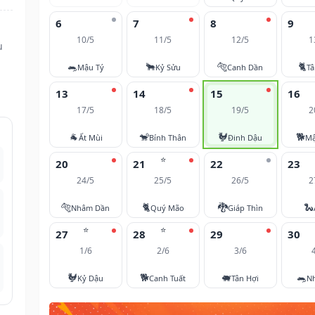
6
7
8
9
10/5
11/5
12/5
1
u
🐀
🐂
🐅
🐈
Mậu Tý
Kỷ Sửu
Canh Dần
T
13
14
15
16
17/5
18/5
19/5
2
🐐
🐒
🐓
🐕
Ất Mùi
Bính Thân
Đinh Dậu
Mậ
⭐
20
21
22
23
24/5
25/5
26/5
2
🐅
🐈
🐉
🐍
Nhâm Dần
Quý Mão
Giáp Thìn
⭐
⭐
27
28
29
30
1/6
2/6
3/6
🐓
🐕
🐖
🐀
Kỷ Dậu
Canh Tuất
Tân Hợi
N