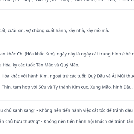
 cất, cưới xin, vợ chồng xuất hành, xây nhà, xây mồ mả.
Can khắc Chi (Hỏa khắc Kim), ngày này là ngày cát trung bình (chế n
 Hỏa, kỵ các tuổi: Tân Mão và Quý Mão.
 Hỏa khắc với hành Kim, ngoại trừ các tuổi: Quý Dậu và Ất Mùi th
 Thìn, tam hợp với Sửu và Tỵ thành Kim cục. Xung Mão, hình Dậu, h
ầu chủ sanh sang” - Không nên tiến hành việc cắt tóc để tránh đầu
 tân chủ hữu thương” - Không nên tiến hành hội khách để tránh tân