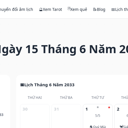
🃏
huyển đổi âm lịch
🔮
Xem Tarot
Xem quẻ
📝
Blog
📅
Lịch t
gày 15 Tháng 6 Năm 2
Lịch Tháng 6 Năm 2033
THỨ HAI
THỨ BA
THỨ TƯ
THỨ
⭐
30
31
1
2
33
5/5
🐐
🐒
Quý Mùi
Gi