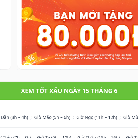
XEM TỐT XẤU NGÀY 15 THÁNG 6
 Dần (3h – 4h)
;
Giờ Mão (5h – 6h)
;
Giờ Ngọ (11h – 12h)
;
Giờ Mù
ờ Thìn (7h – 8h)
;
Giờ Tỵ (9h – 10h)
;
Giờ Thân (15h – 16h)
;
Giờ T