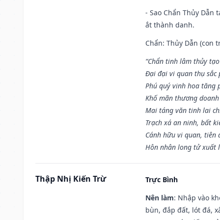
- Sao Chẩn Thủy Dẫn tạ
ắt thành danh.
Chẩn: Thủy Dẫn (con tr
“Chẩn tinh lâm thủy tạo
Đại đại vi quan thụ sắc
Phú quý vinh hoa tăng 
Khố mãn thương doanh 
Mai táng văn tinh lai ch
Trạch xá an ninh, bất k
Cánh hữu vi quan, tiên 
Hôn nhân long tử xuất 
Thập Nhị Kiến Trừ
Trực Bình
Nên làm
: Nhập vào kh
bùn, đắp đất, lót đá, 