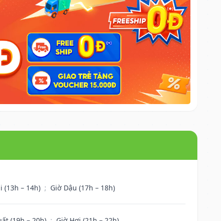
i (13h – 14h)
;
Giờ Dậu (17h – 18h)
uất (19h – 20h)
;
Giờ Hợi (21h – 22h)