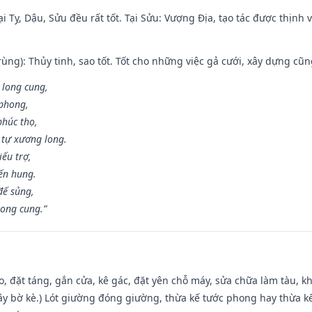
i Tỵ, Dậu, Sửu đều rất tốt. Tại Sửu: Vượng Địa, tạo tác được thịnh
ùng): Thủy tinh, sao tốt. Tốt cho những việc gả cưới, xây dựng cũ
 long cung,
 phong,
phúc thọ,
tự xương long.
iếu trợ,
iến hung.
đế sủng,
long cung.”
o, đặt táng, gắn cửa, kê gác, đặt yên chỗ máy, sửa chữa làm tàu, kh
xây bờ kè.) Lót giường đóng giường, thừa kế tước phong hay thừa k