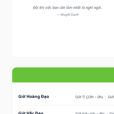
Đôi khi việc bạn cần làm nhất là nghỉ ngơi.
— Khuyết Danh
Giờ Hoàng Đạo
Giờ Tí (23h – 0h)
;
Giờ
Giờ Hắc Đạo
Giờ Sửu (1h – 2h)
;
Gi