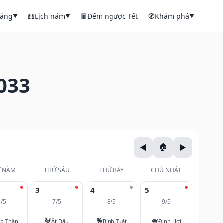
háng
📖
Lịch năm
🧧
Đếm ngược Tết
🧭
Khám phá
▼
▼
▼
033
 NĂM
THỨ SÁU
THỨ BẢY
CHỦ NHẬT
3
4
5
6/5
7/5
8/5
9/5
🐓
🐕
🐖
áp Thân
Ất Dậu
Bính Tuất
Đinh Hợi