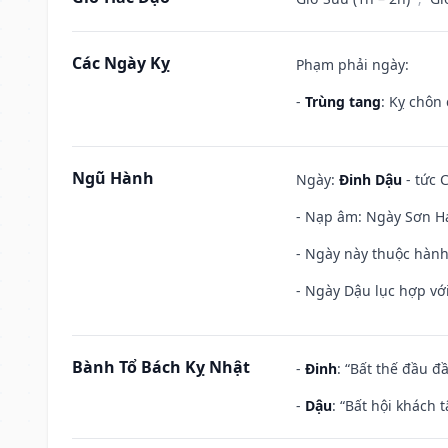
Các Ngày Kỵ
Phạm phải ngày:
-
Trùng tang
: Kỵ chôn
Ngũ Hành
Ngày:
Đinh Dậu
- tức 
- Nạp âm: Ngày Sơn Hạ
- Ngày này thuộc hành
- Ngày Dậu lục hợp với
Bành Tổ Bách Kỵ Nhật
-
Đinh
: “Bất thế đầu đ
-
Dậu
: “Bất hội khách