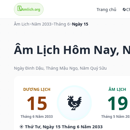
🗓️
Trang chủ
🔄
C
Amlich.org
Âm Lịch
>
Năm 2033
>
Tháng 6
>
Ngày 15
Âm Lịch Hôm Nay, N
Ngày Đinh Dậu, Tháng Mậu Ngọ, Năm Quý Sửu
DƯƠNG LỊCH
ÂM LỊCH
15
19
🐓
Tháng 6 Năm 2033
Tháng 5 Năm 20
☀️ Thứ Tư, Ngày 15 Tháng 6 Năm 2033