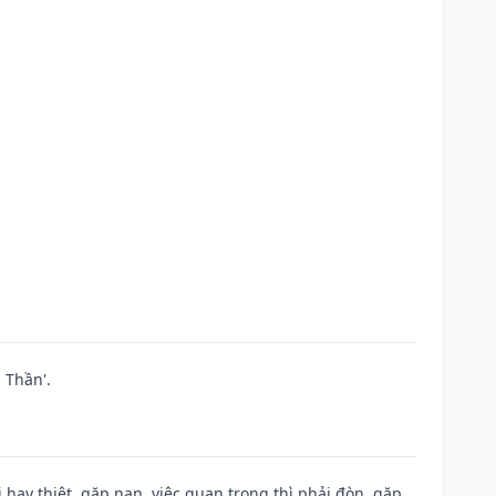
 Thần'.
đi hay thiệt, gặp nạn, việc quan trọng thì phải đòn, gặp