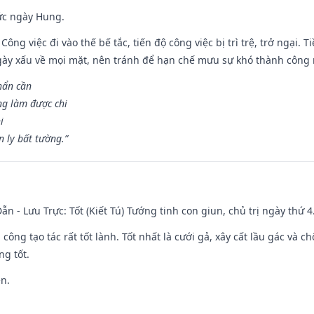
ức ngày Hung.
Công việc đi vào thế bế tắc, tiến độ công việc bị trì trệ, trở ngại. 
ày xấu về mọi mặt, nên tránh để hạn chế mưu sự khó thành công 
hẩn cần
ng làm được chi
i
 ly bất tường.”
ẫn - Lưu Trực: Tốt (Kiết Tú) Tướng tinh con giun, chủ trị ngày thứ 4
i công tạo tác rất tốt lành. Tốt nhất là cưới gả, xây cất lầu gác và
ng tốt.
ền.