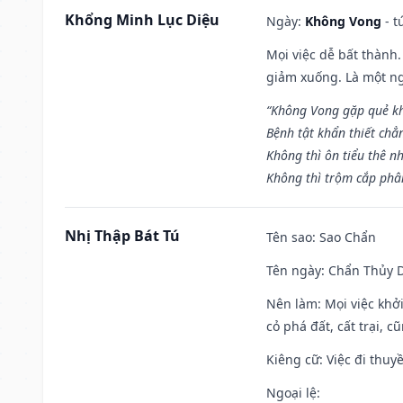
Khổng Minh Lục Diệu
Ngày:
Không Vong
- t
Mọi việc dễ bất thành. 
giảm xuống. Là một ng
“Không Vong gặp quẻ k
Bệnh tật khẩn thiết chẳ
Không thì ôn tiểu thê nh
Không thì trộm cắp phân
Nhị Thập Bát Tú
Tên sao
: Sao Chẩn
Tên ngày
: Chẩn Thủy D
Nên làm
: Mọi việc khở
cỏ phá đất, cất trại, cũ
Kiêng cữ
: Việc đi thuy
Ngoại lệ
: