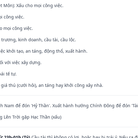
t Môn): Xấu cho mọi công việc.
i công việc.
o mọi công việc.
 trương, kinh doanh, cầu tài, cầu lộc.
việc khởi tạo, an táng, động thổ, xuất hành.
ối với việc xây dựng.
ái tế tự.
 giá thú (cưới hỏi), an táng hay khởi công xây nhà.
h Nam để đón 'Hỷ Thần'. Xuất hành hướng Chính Đông để đón 'Tài
 Lên Trời gặp Hạc Thần (xấu)
ừ 23h-01h (Tý)
Cầu tài thì không có lợi, hoặc hay bị trái ý. Nếu ra 