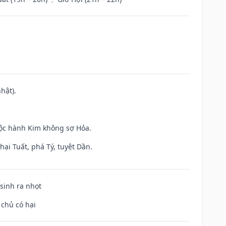
hật).
uộc hành Kim không sợ Hỏa.
ại Tuất, phá Tý, tuyệt Dần.
 sinh ra nhọt
 chủ có hại