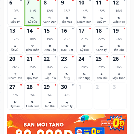
6
7
8
9
10
11
12
10/5
11/5
12/5
13/5
14/5
15/5
16/5
🐀
🐂
🐅
🐈
🐉
🐍
🐎
Mậu Tý
Kỷ Sửu
Canh Dần
Tân Mão
Nhâm Thìn
Quý Tỵ
Giáp Ngọ
13
14
15
16
17
18
19
17/5
18/5
19/5
20/5
21/5
22/5
23/5
🐐
🐒
🐓
🐕
🐖
🐀
🐂
Ất Mùi
Bính Thân
Đinh Dậu
Mậu Tuất
Kỷ Hợi
Canh Tý
Tân Sửu
20
21
22
23
24
25
26
24/5
25/5
26/5
27/5
28/5
29/5
30/5
🐅
🐈
🐉
🐍
🐎
🐐
🐒
Nhâm Dần
Quý Mão
Giáp Thìn
Ất Tỵ
Bính Ngọ
Đinh Mùi
Mậu Thân
27
28
29
30
1
2
3
1/6
2/6
3/6
4/6
🐓
🐕
🐖
🐀
Kỷ Dậu
Canh Tuất
Tân Hợi
Nhâm Tý