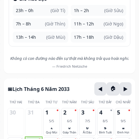
23h – 0h
(Giờ Tí)
1h – 2h
(Giờ Sửu)
7h – 8h
(Giờ Thìn)
11h – 12h
(Giờ Ngọ)
13h – 14h
(Giờ Mùi)
17h – 18h
(Giờ Dậu)
Không có con đường nào đến sự thật mà không trải qua hoài nghi.
— Friedrich Nietzsche
Lịch Tháng 6 Năm 2033
THỨ HAI
THỨ BA
THỨ TƯ
THỨ NĂM
THỨ SÁU
THỨ BẢY
CHỦ NHẬT
30
31
1
2
3
4
5
5/5
6/5
7/5
8/5
9/5
🐐
🐒
🐓
🐕
🐖
Quý Mùi
Giáp Thân
Ất Dậu
Bính Tuất
Đinh Hợi