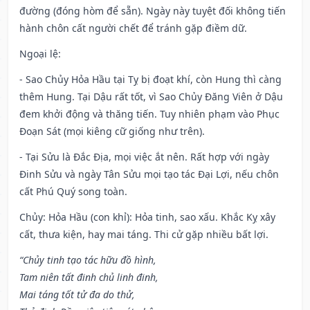
đường (đóng hòm để sẵn). Ngày này tuyệt đối không tiến
hành chôn cất người chết để tránh gặp điềm dữ.
Ngoại lệ
:
- Sao Chủy Hỏa Hầu tại Tỵ bị đoạt khí, còn Hung thì càng
thêm Hung. Tại Dậu rất tốt, vì Sao Chủy Đăng Viên ở Dậu
đem khởi động và thăng tiến. Tuy nhiên phạm vào Phục
Đoạn Sát (mọi kiêng cữ giống như trên).
- Tại Sửu là Đắc Địa, mọi việc ắt nên. Rất hợp với ngày
Đinh Sửu và ngày Tân Sửu mọi tạo tác Đại Lợi, nếu chôn
cất Phú Quý song toàn.
Chủy: Hỏa Hầu (con khỉ): Hỏa tinh, sao xấu. Khắc Kỵ xây
cất, thưa kiện, hay mai táng. Thi cử gặp nhiều bất lợi.
“Chủy tinh tạo tác hữu đồ hình,
Tam niên tất đinh chủ linh đinh,
Mai táng tốt tử đa do thử,