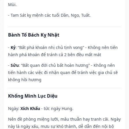
Mùi.
- Tam Sát kỵ mệnh các tuổi Dần, Ngọ, Tuất.
Bành Tổ Bách Kỵ Nhật
-
Kỷ
: “Bất phá khoán nhị chủ tịnh vong” - Không nên tiến
hành phá khoán để tránh cả 2 bên đều mất mát
-
Sửu
: “Bất quan đới chủ bất hoàn hương” - Không nên
tiến hành các việc đi nhận quan để tránh việc gia chủ sẽ
không hồi hương
Khổng Minh Lục Diệu
Ngày:
Xích Khẩu
- tức ngày Hung.
Nên đề phòng miệng lưỡi, mâu thuẫn hay tranh cãi. Ngày
này là ngày xấu, mưu sự khó thành, dễ dẫn đến nội bộ