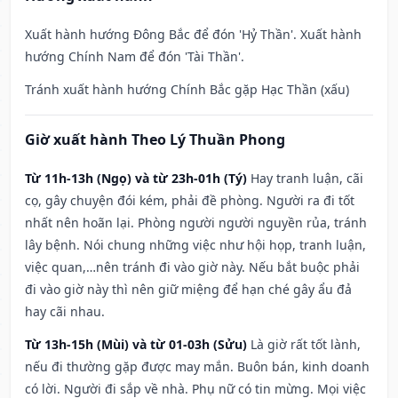
Xuất hành hướng Đông Bắc để đón 'Hỷ Thần'. Xuất hành
hướng Chính Nam để đón 'Tài Thần'.
Tránh xuất hành hướng Chính Bắc gặp Hạc Thần (xấu)
Giờ xuất hành Theo Lý Thuần Phong
Từ 11h-13h (Ngọ) và từ 23h-01h (Tý)
Hay tranh luận, cãi
cọ, gây chuyện đói kém, phải đề phòng. Người ra đi tốt
nhất nên hoãn lại. Phòng người người nguyền rủa, tránh
lây bệnh. Nói chung những việc như hội họp, tranh luận,
việc quan,…nên tránh đi vào giờ này. Nếu bắt buộc phải
đi vào giờ này thì nên giữ miệng để hạn ché gây ẩu đả
hay cãi nhau.
Từ 13h-15h (Mùi) và từ 01-03h (Sửu)
Là giờ rất tốt lành,
nếu đi thường gặp được may mắn. Buôn bán, kinh doanh
có lời. Người đi sắp về nhà. Phụ nữ có tin mừng. Mọi việc