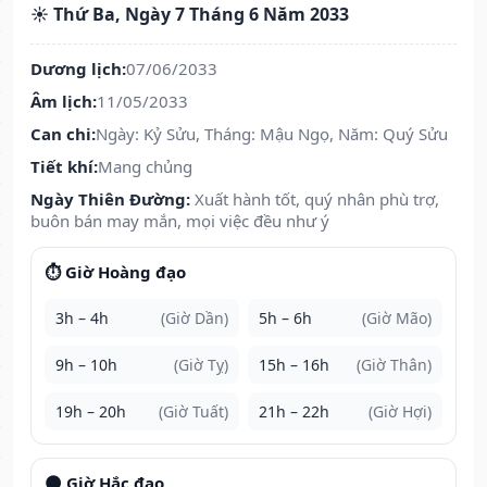
☀️ Thứ Ba, Ngày 7 Tháng 6 Năm 2033
Dương lịch:
07/06/2033
Âm lịch:
11/05/2033
Can chi:
Ngày: Kỷ Sửu, Tháng: Mậu Ngọ, Năm: Quý Sửu
Tiết khí:
Mang chủng
Ngày Thiên Đường:
Xuất hành tốt, quý nhân phù trợ,
buôn bán may mắn, mọi việc đều như ý
⏱️ Giờ Hoàng đạo
3h – 4h
(Giờ Dần)
5h – 6h
(Giờ Mão)
9h – 10h
(Giờ Tỵ)
15h – 16h
(Giờ Thân)
19h – 20h
(Giờ Tuất)
21h – 22h
(Giờ Hợi)
🌑 Giờ Hắc đạo