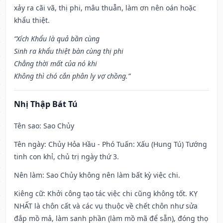
xảy ra cãi vã, thị phi, mâu thuẫn, làm ơn nên oán hoặc
khẩu thiệt.
“Xích Khẩu là quả bần cùng
Sinh ra khẩu thiệt bàn cùng thị phi
Chẳng thời mất của nó khi
Không thì chó cắn phân ly vợ chồng.”
Nhị Thập Bát Tú
Tên sao
: Sao Chủy
Tên ngày
: Chủy Hỏa Hầu - Phó Tuấn: Xấu (Hung Tú) Tướng
tinh con khỉ, chủ trị ngày thứ 3.
Nên làm
: Sao Chủy không nên làm bất kỳ việc chi.
Kiêng cữ
: Khởi công tạo tác việc chi cũng không tốt. KỴ
NHẤT là chôn cất và các vụ thuộc về chết chôn như sửa
đắp mồ mả, làm sanh phần (làm mồ mã để sẵn), đóng thọ