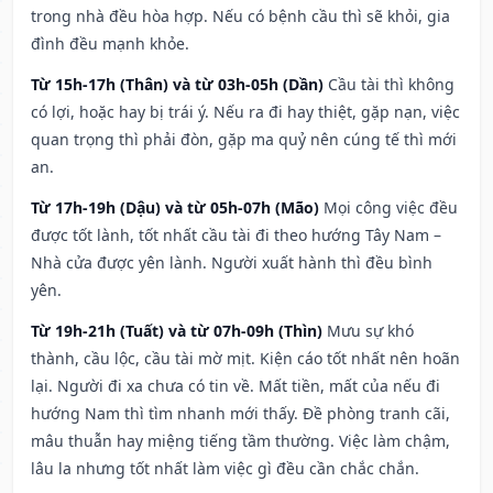
trong nhà đều hòa hợp. Nếu có bệnh cầu thì sẽ khỏi, gia
đình đều mạnh khỏe.
Từ 15h-17h (Thân) và từ 03h-05h (Dần)
Cầu tài thì không
có lợi, hoặc hay bị trái ý. Nếu ra đi hay thiệt, gặp nạn, việc
quan trọng thì phải đòn, gặp ma quỷ nên cúng tế thì mới
an.
Từ 17h-19h (Dậu) và từ 05h-07h (Mão)
Mọi công việc đều
được tốt lành, tốt nhất cầu tài đi theo hướng Tây Nam –
Nhà cửa được yên lành. Người xuất hành thì đều bình
yên.
Từ 19h-21h (Tuất) và từ 07h-09h (Thìn)
Mưu sự khó
thành, cầu lộc, cầu tài mờ mịt. Kiện cáo tốt nhất nên hoãn
lại. Người đi xa chưa có tin về. Mất tiền, mất của nếu đi
hướng Nam thì tìm nhanh mới thấy. Đề phòng tranh cãi,
mâu thuẫn hay miệng tiếng tầm thường. Việc làm chậm,
lâu la nhưng tốt nhất làm việc gì đều cần chắc chắn.