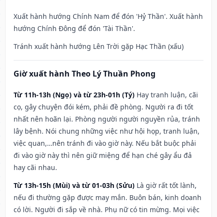
Xuất hành hướng Chính Nam để đón 'Hỷ Thần'. Xuất hành
hướng Chính Đông để đón 'Tài Thần'.
Tránh xuất hành hướng Lên Trời gặp Hạc Thần (xấu)
Giờ xuất hành Theo Lý Thuần Phong
Từ 11h-13h (Ngọ) và từ 23h-01h (Tý)
Hay tranh luận, cãi
cọ, gây chuyện đói kém, phải đề phòng. Người ra đi tốt
nhất nên hoãn lại. Phòng người người nguyền rủa, tránh
lây bệnh. Nói chung những việc như hội họp, tranh luận,
việc quan,…nên tránh đi vào giờ này. Nếu bắt buộc phải
đi vào giờ này thì nên giữ miệng để hạn ché gây ẩu đả
hay cãi nhau.
Từ 13h-15h (Mùi) và từ 01-03h (Sửu)
Là giờ rất tốt lành,
nếu đi thường gặp được may mắn. Buôn bán, kinh doanh
có lời. Người đi sắp về nhà. Phụ nữ có tin mừng. Mọi việc