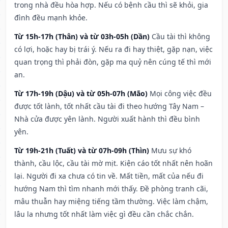
trong nhà đều hòa hợp. Nếu có bệnh cầu thì sẽ khỏi, gia
đình đều mạnh khỏe.
Từ 15h-17h (Thân) và từ 03h-05h (Dần)
Cầu tài thì không
có lợi, hoặc hay bị trái ý. Nếu ra đi hay thiệt, gặp nạn, việc
quan trọng thì phải đòn, gặp ma quỷ nên cúng tế thì mới
an.
Từ 17h-19h (Dậu) và từ 05h-07h (Mão)
Mọi công việc đều
được tốt lành, tốt nhất cầu tài đi theo hướng Tây Nam –
Nhà cửa được yên lành. Người xuất hành thì đều bình
yên.
Từ 19h-21h (Tuất) và từ 07h-09h (Thìn)
Mưu sự khó
thành, cầu lộc, cầu tài mờ mịt. Kiện cáo tốt nhất nên hoãn
lại. Người đi xa chưa có tin về. Mất tiền, mất của nếu đi
hướng Nam thì tìm nhanh mới thấy. Đề phòng tranh cãi,
mâu thuẫn hay miệng tiếng tầm thường. Việc làm chậm,
lâu la nhưng tốt nhất làm việc gì đều cần chắc chắn.