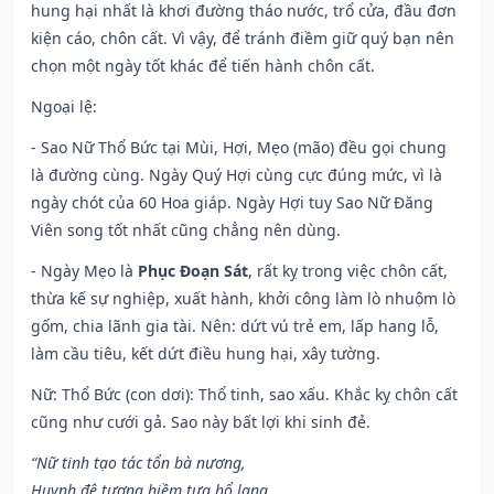
hung hại nhất là khơi đường tháo nước, trổ cửa, đầu đơn
kiện cáo, chôn cất. Vì vậy, để tránh điềm giữ quý bạn nên
chọn một ngày tốt khác để tiến hành chôn cất.
Ngoại lệ
:
- Sao Nữ Thổ Bức tại Mùi, Hợi, Mẹo (mão) đều gọi chung
là đường cùng. Ngày Quý Hợi cùng cực đúng mức, vì là
ngày chót của 60 Hoa giáp. Ngày Hợi tuy Sao Nữ Đăng
Viên song tốt nhất cũng chẳng nên dùng.
- Ngày Mẹo là
Phục Đoạn Sát
, rất kỵ trong việc chôn cất,
thừa kế sự nghiệp, xuất hành, khởi công làm lò nhuộm lò
gốm, chia lãnh gia tài. Nên: dứt vú trẻ em, lấp hang lỗ,
làm cầu tiêu, kết dứt điều hung hại, xây tường.
Nữ: Thổ Bức (con dơi): Thổ tinh, sao xấu. Khắc kỵ chôn cất
cũng như cưới gả. Sao này bất lợi khi sinh đẻ.
“Nữ tinh tạo tác tổn bà nương,
Huynh đệ tương hiềm tựa hổ lang,