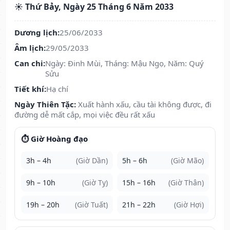
☀️ Thứ Bảy, Ngày 25 Tháng 6 Năm 2033
Dương lịch:
25/06/2033
Âm lịch:
29/05/2033
Can chi:
Ngày: Đinh Mùi, Tháng: Mậu Ngọ, Năm: Quý
Sửu
Tiết khí:
Hạ chí
Ngày Thiên Tặc:
Xuất hành xấu, cầu tài không được, đi
đường dễ mất cắp, mọi việc đều rất xấu
⏱️ Giờ Hoàng đạo
3h – 4h
(Giờ Dần)
5h – 6h
(Giờ Mão)
9h – 10h
(Giờ Tỵ)
15h – 16h
(Giờ Thân)
19h – 20h
(Giờ Tuất)
21h – 22h
(Giờ Hợi)