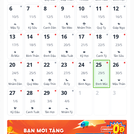
6
7
8
9
10
11
12
10/5
11/5
12/5
13/5
14/5
15/5
16/5
🐀
🐂
🐅
🐈
🐉
🐍
🐎
Mậu Tý
Kỷ Sửu
Canh Dần
Tân Mão
Nhâm Thìn
Quý Tỵ
Giáp Ngọ
13
14
15
16
17
18
19
17/5
18/5
19/5
20/5
21/5
22/5
23/5
🐐
🐒
🐓
🐕
🐖
🐀
🐂
Ất Mùi
Bính Thân
Đinh Dậu
Mậu Tuất
Kỷ Hợi
Canh Tý
Tân Sửu
20
21
22
23
24
25
26
24/5
25/5
26/5
27/5
28/5
29/5
30/5
🐅
🐈
🐉
🐍
🐎
🐐
🐒
Nhâm Dần
Quý Mão
Giáp Thìn
Ất Tỵ
Bính Ngọ
Đinh Mùi
Mậu Thân
27
28
29
30
1
2
3
1/6
2/6
3/6
4/6
🐓
🐕
🐖
🐀
Kỷ Dậu
Canh Tuất
Tân Hợi
Nhâm Tý