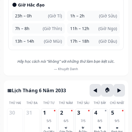
🌑 Giờ Hắc đạo
23h – 0h
(Giờ Tí)
1h – 2h
(Giờ Sửu)
7h – 8h
(Giờ Thìn)
11h – 12h
(Giờ Ngọ)
13h – 14h
(Giờ Mùi)
17h – 18h
(Giờ Dậu)
Hãy học cách nói “không” với những thứ làm bạn kiệt sức.
— Khuyết Danh
Lịch Tháng 6 Năm 2033
THỨ HAI
THỨ BA
THỨ TƯ
THỨ NĂM
THỨ SÁU
THỨ BẢY
CHỦ NHẬT
30
31
1
2
3
4
5
5/5
6/5
7/5
8/5
9/5
🐐
🐒
🐓
🐕
🐖
Quý Mùi
Giáp Thân
Ất Dậu
Bính Tuất
Đinh Hợi