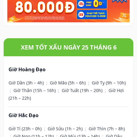
XEM TỐT XẤU NGÀY 25 THÁNG 6
Giờ Hoàng Đạo
Giờ Dần (3h – 4h)
;
Giờ Mão (5h – 6h)
;
Giờ Tỵ (9h – 10h)
;
Giờ Thân (15h – 16h)
;
Giờ Tuất (19h – 20h)
;
Giờ Hợi
(21h – 22h)
Giờ Hắc Đạo
Giờ Tí (23h – 0h)
;
Giờ Sửu (1h – 2h)
;
Giờ Thìn (7h – 8h)
;
Giờ Ngọ (11h – 12h)
;
Giờ Mùi (13h – 14h)
;
Giờ Dậu