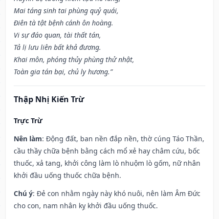
Mai táng sinh tai phùng quỷ quái,
Điên tà tật bệnh cánh ôn hoàng.
Vi sự đáo quan, tài thất tán,
Tả lị lưu liên bất khả đương.
Khai môn, phóng thủy phùng thử nhật,
Toàn gia tán bại, chủ ly hương.”
Thập Nhị Kiến Trừ
Trực Trừ
Nên làm
: Động đất, ban nền đắp nền, thờ cúng Táo Thần,
cầu thầy chữa bệnh bằng cách mổ xẻ hay châm cứu, bốc
thuốc, xả tang, khởi công làm lò nhuộm lò gốm, nữ nhân
khởi đầu uống thuốc chữa bệnh.
Chú ý
: Đẻ con nhằm ngày này khó nuôi, nên làm Âm Đức
cho con, nam nhân kỵ khởi đầu uống thuốc.