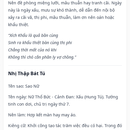
Nên đề phòng miệng lưỡi, mâu thuẫn hay tranh cãi. Ngày
này là ngày xấu, mưu sự khó thành, dễ dẫn đến nội bộ
xảy ra cãi vã, thị phi, mâu thuẫn, làm ơn nên oán hoặc
khẩu thiệt.
“Xích Khẩu là quả bần cùng
Sinh ra khẩu thiệt bàn cùng thị phi
Chẳng thời mất của nó khi
Không thì chó cắn phân ly vợ chồng.”
Nhị Thập Bát Tú
Tên sao
: Sao Nữ
Tên ngày
: Nữ Thổ Bức - Cảnh Đan: Xấu (Hung Tú). Tướng
tinh con dơi, chủ trị ngày thứ 7.
Nên làm
: Hợp kết màn hay may áo.
Kiêng cữ
: Khởi công tạo tác trăm việc đều có hại. Trong đó