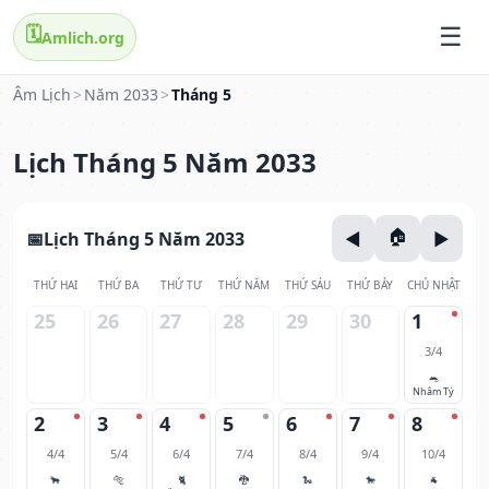
🗓️
Amlich.org
Âm Lịch
>
Năm 2033
>
Tháng 5
Lịch Tháng 5 Năm 2033
Lịch Tháng 5 Năm 2033
THỨ HAI
THỨ BA
THỨ TƯ
THỨ NĂM
THỨ SÁU
THỨ BẢY
CHỦ NHẬT
25
26
27
28
29
30
1
3/4
🐀
Nhâm Tý
2
3
4
5
6
7
8
4/4
5/4
6/4
7/4
8/4
9/4
10/4
🐂
🐅
🐈
🐉
🐍
🐎
🐐