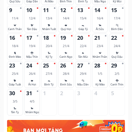
Quý Sửu
Giáp Dần
Ất Mão
Bính Thìn
Đinh Tỵ
Mậu Ngọ
Kỷ Mùi
9
10
11
12
13
14
15
11/4
12/4
13/4
14/4
15/4
16/4
17/4
🐒
🐓
🐕
🐖
🐀
🐂
🐅
Canh Thân
Tân Dậu
Nhâm Tuất
Quý Hợi
Giáp Tý
Ất Sửu
Bính Dần
16
17
18
19
20
21
22
18/4
19/4
20/4
21/4
22/4
23/4
24/4
🐈
🐉
🐍
🐎
🐐
🐒
🐓
Đinh Mão
Mậu Thìn
Kỷ Tỵ
Canh Ngọ
Tân Mùi
Nhâm Thân
Quý Dậu
23
24
25
26
27
28
29
25/4
26/4
27/4
28/4
29/4
1/5
2/5
🐕
🐖
🐀
🐂
🐅
🐈
🐉
Giáp Tuất
Ất Hợi
Bính Tý
Đinh Sửu
Mậu Dần
Kỷ Mão
Canh Thìn
30
31
1
2
3
4
5
3/5
4/5
🐍
🐎
Tân Tỵ
Nhâm Ngọ