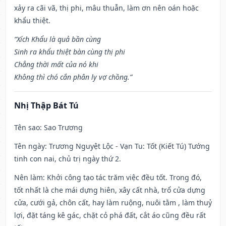
xảy ra cãi vã, thị phi, mâu thuẫn, làm ơn nên oán hoặc
khẩu thiệt.
“Xích Khẩu là quả bần cùng
Sinh ra khẩu thiệt bàn cùng thị phi
Chẳng thời mất của nó khi
Không thì chó cắn phân ly vợ chồng.”
Nhị Thập Bát Tú
Tên sao
: Sao Trương
Tên ngày
: Trương Nguyệt Lộc - Vạn Tu: Tốt (Kiết Tú) Tướng
tinh con nai, chủ trị ngày thứ 2.
Nên làm
: Khởi công tạo tác trăm việc đều tốt. Trong đó,
tốt nhất là che mái dựng hiên, xây cất nhà, trổ cửa dựng
cửa, cưới gả, chôn cất, hay làm ruộng, nuôi tằm , làm thuỷ
lợi, đặt táng kê gác, chặt cỏ phá đất, cắt áo cũng đều rất