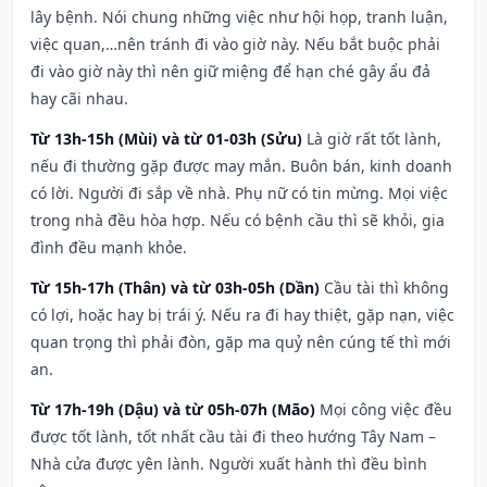
lây bệnh. Nói chung những việc như hội họp, tranh luận,
việc quan,…nên tránh đi vào giờ này. Nếu bắt buộc phải
đi vào giờ này thì nên giữ miệng để hạn ché gây ẩu đả
hay cãi nhau.
Từ 13h-15h (Mùi) và từ 01-03h (Sửu)
Là giờ rất tốt lành,
nếu đi thường gặp được may mắn. Buôn bán, kinh doanh
có lời. Người đi sắp về nhà. Phụ nữ có tin mừng. Mọi việc
trong nhà đều hòa hợp. Nếu có bệnh cầu thì sẽ khỏi, gia
đình đều mạnh khỏe.
Từ 15h-17h (Thân) và từ 03h-05h (Dần)
Cầu tài thì không
có lợi, hoặc hay bị trái ý. Nếu ra đi hay thiệt, gặp nạn, việc
quan trọng thì phải đòn, gặp ma quỷ nên cúng tế thì mới
an.
Từ 17h-19h (Dậu) và từ 05h-07h (Mão)
Mọi công việc đều
được tốt lành, tốt nhất cầu tài đi theo hướng Tây Nam –
Nhà cửa được yên lành. Người xuất hành thì đều bình