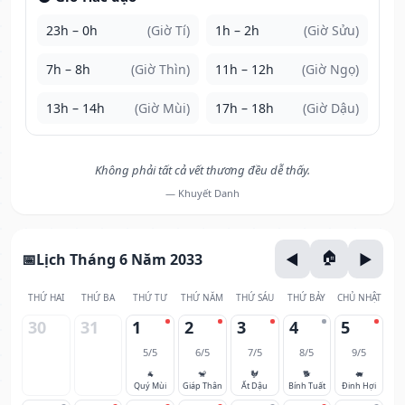
23h – 0h
(Giờ Tí)
1h – 2h
(Giờ Sửu)
7h – 8h
(Giờ Thìn)
11h – 12h
(Giờ Ngọ)
13h – 14h
(Giờ Mùi)
17h – 18h
(Giờ Dậu)
Không phải tất cả vết thương đều dễ thấy.
— Khuyết Danh
Lịch Tháng 6 Năm 2033
THỨ HAI
THỨ BA
THỨ TƯ
THỨ NĂM
THỨ SÁU
THỨ BẢY
CHỦ NHẬT
30
31
1
2
3
4
5
5/5
6/5
7/5
8/5
9/5
🐐
🐒
🐓
🐕
🐖
Quý Mùi
Giáp Thân
Ất Dậu
Bính Tuất
Đinh Hợi