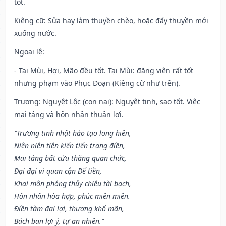
tốt.
Kiêng cữ
: Sửa hay làm thuyền chèo, hoặc đẩy thuyền mới
xuống nước.
Ngoại lệ
:
- Tại Mùi, Hợi, Mão đều tốt. Tại Mùi: đăng viên rất tốt
nhưng phạm vào Phục Đoạn (Kiêng cữ như trên).
Trương: Nguyệt Lộc (con nai): Nguyệt tinh, sao tốt. Việc
mai táng và hôn nhân thuận lợi.
“Trương tinh nhật hảo tạo long hiên,
Niên niên tiện kiến tiến trang điền,
Mai táng bất cửu thăng quan chức,
Đại đại vi quan cận Đế tiền,
Khai môn phóng thủy chiêu tài bạch,
Hôn nhân hòa hợp, phúc miên miên.
Điền tàm đại lợi, thương khố mãn,
Bách ban lợi ý, tự an nhiên.”