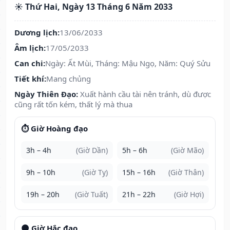
☀️ Thứ Hai, Ngày 13 Tháng 6 Năm 2033
Dương lịch:
13/06/2033
Âm lịch:
17/05/2033
Can chi:
Ngày: Ất Mùi, Tháng: Mậu Ngọ, Năm: Quý Sửu
Tiết khí:
Mang chủng
Ngày Thiên Đạo:
Xuất hành cầu tài nên tránh, dù được
cũng rất tốn kém, thất lý mà thua
⏱️ Giờ Hoàng đạo
3h – 4h
(Giờ Dần)
5h – 6h
(Giờ Mão)
9h – 10h
(Giờ Tỵ)
15h – 16h
(Giờ Thân)
19h – 20h
(Giờ Tuất)
21h – 22h
(Giờ Hợi)
🌑 Giờ Hắc đạo