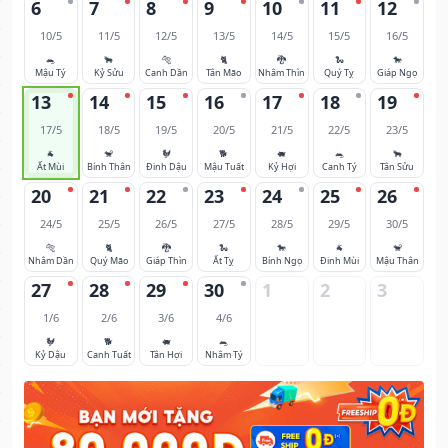
6
7
8
9
10
11
12
10/5
11/5
12/5
13/5
14/5
15/5
16/5
🐀
🐂
🐅
🐈
🐉
🐍
🐎
Mậu Tý
Kỷ Sửu
Canh Dần
Tân Mão
Nhâm Thìn
Quý Tỵ
Giáp Ngọ
13
14
15
16
17
18
19
17/5
18/5
19/5
20/5
21/5
22/5
23/5
🐐
🐒
🐓
🐕
🐖
🐀
🐂
Ất Mùi
Bính Thân
Đinh Dậu
Mậu Tuất
Kỷ Hợi
Canh Tý
Tân Sửu
20
21
22
23
24
25
26
24/5
25/5
26/5
27/5
28/5
29/5
30/5
🐅
🐈
🐉
🐍
🐎
🐐
🐒
Nhâm Dần
Quý Mão
Giáp Thìn
Ất Tỵ
Bính Ngọ
Đinh Mùi
Mậu Thân
27
28
29
30
1
2
3
1/6
2/6
3/6
4/6
🐓
🐕
🐖
🐀
Kỷ Dậu
Canh Tuất
Tân Hợi
Nhâm Tý