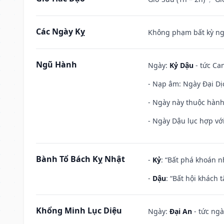
Các Ngày Kỵ
Không phạm bất kỳ ngày
Ngũ Hành
Ngày:
Kỷ Dậu
- tức Can
- Nạp âm: Ngày Đại Dịc
- Ngày này thuộc hành
- Ngày Dậu lục hợp với
Bành Tổ Bách Kỵ Nhật
-
Kỷ
: “Bất phá khoán 
-
Dậu
: “Bất hội khách
Khổng Minh Lục Diệu
Ngày:
Đại An
- tức ngà