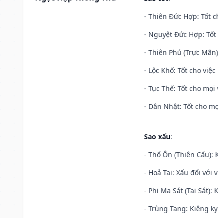
- Thiên Đức Hợp: Tốt c
- Nguyệt Đức Hợp: Tốt 
- Thiên Phú (Trực Mãn)
- Lộc Khố: Tốt cho việc
- Tục Thế: Tốt cho mọi 
- Dân Nhật: Tốt cho mọ
Sao xấu
:
- Thổ Ôn (Thiên Cẩu): K
- Hoả Tai: Xấu đối với 
- Phi Ma Sát (Tai Sát): 
- Trùng Tang: Kiêng kỵ