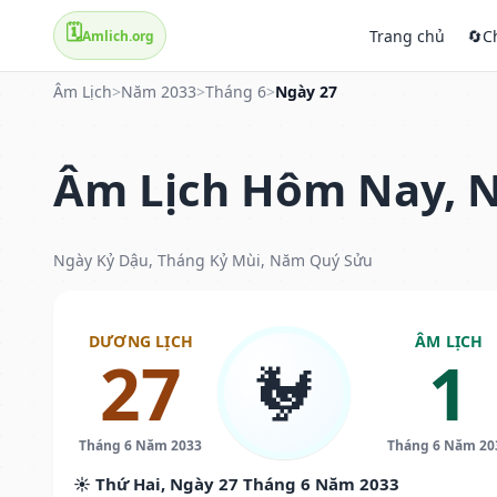
🗓️
Trang chủ
🔄
C
Amlich.org
Âm Lịch
>
Năm 2033
>
Tháng 6
>
Ngày 27
Âm Lịch Hôm Nay, N
Ngày Kỷ Dậu, Tháng Kỷ Mùi, Năm Quý Sửu
DƯƠNG LỊCH
ÂM LỊCH
27
1
🐓
Tháng 6 Năm 2033
Tháng 6 Năm 20
☀️ Thứ Hai, Ngày 27 Tháng 6 Năm 2033