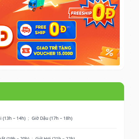
i (13h – 14h)
;
Giờ Dậu (17h – 18h)
uất (19h – 20h)
;
Giờ Hợi (21h – 22h)