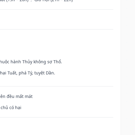
 thuộc hành Thủy không sợ Thổ.
ại Tuất, phá Tý, tuyệt Dần.
 bên đều mất mát
 chủ có hại