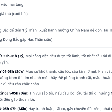
 việc mai táng.
iá thú (cưới hỏi).
 Bắc để đón 'Hỷ Thần'. Xuất hành hướng Chính Nam để đón 'Tài T
g Đông Bắc gặp Hạc Thần (xấu)
ừ 23h-01h (Tý)
Mọi công việc đều được tốt lành, tốt nhất cầu tài
h yên.
ừ 01-03h (Sửu)
Mưu sự khó thành, cầu lộc, cầu tài mờ mịt. Kiện cáo
hướng Nam thì tìm nhanh mới thấy. Đề phòng tranh cãi, mâu thuẫn
ệc gì đều cần chắc chắn.
từ 03h-05h (Dần)
Tin vui sắp tới, nếu cầu lộc, cầu tài thì đi hướ
ôi đều gặp thuận lợi.
từ 05h-07h (Mão)
Hay tranh luận, cãi cọ, gây chuyện đói kém, phải