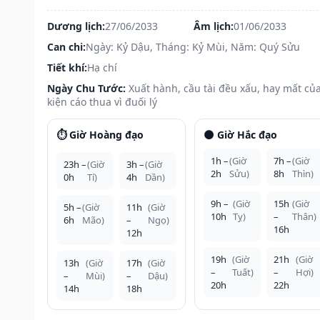
Dương lịch:
27/06/2033
Âm lịch:
01/06/2033
Can chi:
Ngày: Kỷ Dậu, Tháng: Kỷ Mùi, Năm: Quý Sửu
Tiết khí:
Hạ chí
Ngày Chu Tước:
Xuất hành, cầu tài đều xấu, hay mất của
kiện cáo thua vì đuối lý
⏱️ Giờ Hoàng đạo
🌑 Giờ Hắc đạo
1h –
(Giờ
7h –
(Giờ
23h –
(Giờ
3h –
(Giờ
2h
Sửu)
8h
Thìn)
0h
Tí)
4h
Dần)
9h –
(Giờ
15h
(Giờ
5h –
(Giờ
11h
(Giờ
10h
Tỵ)
–
Thân)
6h
Mão)
–
Ngọ)
16h
12h
19h
(Giờ
21h
(Giờ
13h
(Giờ
17h
(Giờ
–
Tuất)
–
Hợi)
–
Mùi)
–
Dậu)
20h
22h
14h
18h