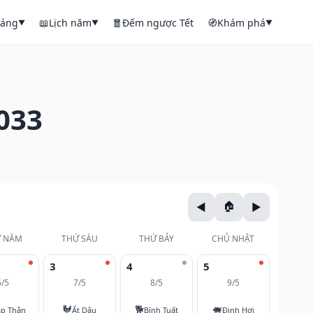
háng
📖
Lịch năm
🧧
Đếm ngược Tết
🧭
Khám phá
▼
▼
▼
033
 NĂM
THỨ SÁU
THỨ BẢY
CHỦ NHẬT
3
4
5
6/5
7/5
8/5
9/5
🐓
🐕
🐖
áp Thân
Ất Dậu
Bính Tuất
Đinh Hợi