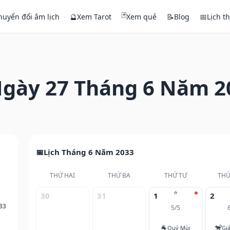
🃏
huyển đổi âm lịch
🔮
Xem Tarot
Xem quẻ
📝
Blog
📅
Lịch t
gày 27 Tháng 6 Năm 2
Lịch Tháng 6 Năm 2033
THỨ HAI
THỨ BA
THỨ TƯ
THỨ
⭐
30
31
1
2
33
5/5
🐐
🐒
Quý Mùi
Gi