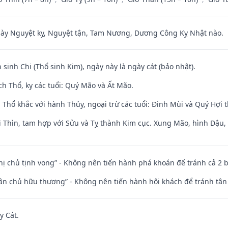
 Nguyệt kỵ, Nguyệt tận, Tam Nương, Dương Công Kỵ Nhật nào.
 sinh Chi (Thổ sinh Kim), ngày này là ngày cát (bảo nhật).
h Thổ, kỵ các tuổi: Quý Mão và Ất Mão.
 Thổ khắc với hành Thủy, ngoại trừ các tuổi: Đinh Mùi và Quý Hợi
 Thìn, tam hợp với Sửu và Tỵ thành Kim cục. Xung Mão, hình Dậu, h
nhị chủ tịnh vong” - Không nên tiến hành phá khoán để tránh cả 2
 tân chủ hữu thương” - Không nên tiến hành hội khách để tránh tân
y Cát.