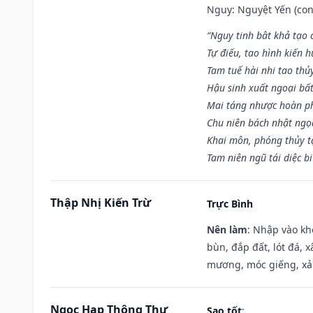
Nguy: Nguyệt Yến (con 
“Nguy tinh bât khả tạo
Tự điếu, tao hình kiến 
Tam tuế hài nhi tao thủ
Hậu sinh xuất ngoại bấ
Mai táng nhược hoàn p
Chu niên bách nhật ngọ
Khai môn, phóng thủy t
Tam niên ngũ tái diệc b
Thập Nhị Kiến Trừ
Trực Bình
Nên làm
: Nhập vào kh
bùn, đắp đất, lót đá, 
mương, móc giếng, xả
Ngọc Hạp Thông Thư
Sao tốt
: