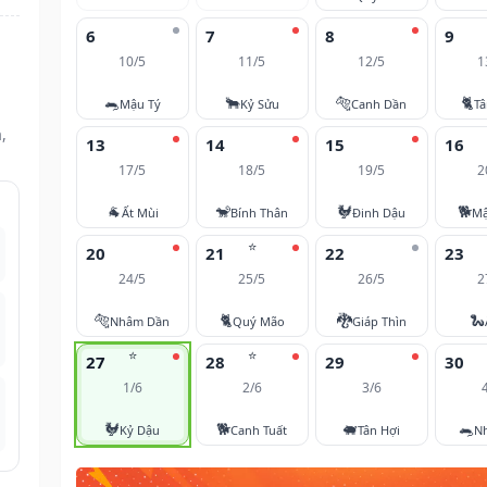
6
7
8
9
10/5
11/5
12/5
1
🐀
🐂
🐅
🐈
Mậu Tý
Kỷ Sửu
Canh Dần
T
,
13
14
15
16
17/5
18/5
19/5
2
🐐
🐒
🐓
🐕
Ất Mùi
Bính Thân
Đinh Dậu
Mậ
⭐
20
21
22
23
24/5
25/5
26/5
2
🐅
🐈
🐉
🐍
Nhâm Dần
Quý Mão
Giáp Thìn
⭐
⭐
27
28
29
30
1/6
2/6
3/6
🐓
🐕
🐖
🐀
Kỷ Dậu
Canh Tuất
Tân Hợi
N