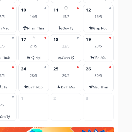
🌕
10
11
12
3/5
14/5
15/5
16/5
🐉
🐍
🐎
ân Mão
Nhâm Thìn
Quý Tỵ
Giáp Ngọ
⭐
17
18
19
0/5
21/5
22/5
23/5
🐖
🐀
🐂
u Tuất
Kỷ Hợi
Canh Tý
Tân Sửu
24
25
26
7/5
28/5
29/5
30/5
🐎
🐐
🐒
Ất Tỵ
Bính Ngọ
Đinh Mùi
Mậu Thân
1
2
3
4/6
hâm Tý