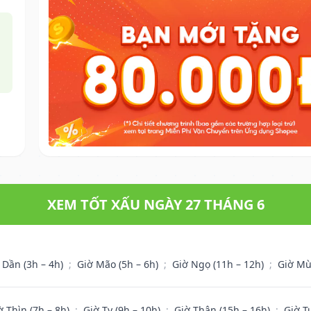
XEM TỐT XẤU NGÀY 27 THÁNG 6
 Dần (3h – 4h)
;
Giờ Mão (5h – 6h)
;
Giờ Ngọ (11h – 12h)
;
Giờ Mù
ờ Thìn (7h – 8h)
;
Giờ Tỵ (9h – 10h)
;
Giờ Thân (15h – 16h)
;
Giờ T