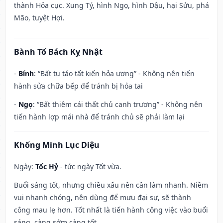
thành Hỏa cục. Xung Tý, hình Ngọ, hình Dậu, hại Sửu, phá
Mão, tuyệt Hợi.
Bành Tổ Bách Kỵ Nhật
-
Bính
: “Bất tu táo tất kiến hỏa ương” - Không nên tiến
hành sửa chữa bếp để tránh bị hỏa tai
-
Ngọ
: “Bất thiêm cái thất chủ canh trương” - Không nên
tiến hành lợp mái nhà để tránh chủ sẽ phải làm lại
Khổng Minh Lục Diệu
Ngày:
Tốc Hỷ
- tức ngày Tốt vừa.
Buổi sáng tốt, nhưng chiều xấu nên cần làm nhanh. Niềm
vui nhanh chóng, nên dùng để mưu đại sự, sẽ thành
công mau lẹ hơn. Tốt nhất là tiến hành công việc vào buổi
sáng, càng sớm càng tốt.