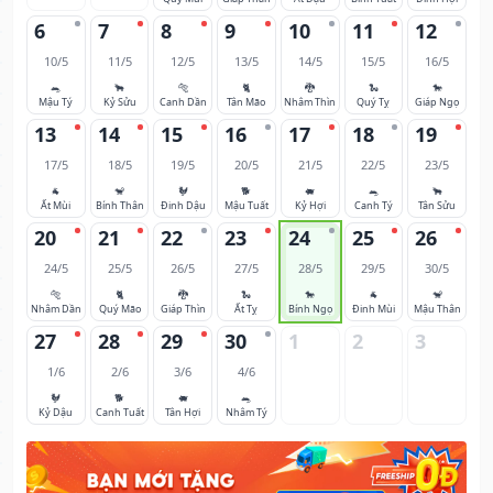
6
7
8
9
10
11
12
10/5
11/5
12/5
13/5
14/5
15/5
16/5
🐀
🐂
🐅
🐈
🐉
🐍
🐎
Mậu Tý
Kỷ Sửu
Canh Dần
Tân Mão
Nhâm Thìn
Quý Tỵ
Giáp Ngọ
13
14
15
16
17
18
19
17/5
18/5
19/5
20/5
21/5
22/5
23/5
🐐
🐒
🐓
🐕
🐖
🐀
🐂
Ất Mùi
Bính Thân
Đinh Dậu
Mậu Tuất
Kỷ Hợi
Canh Tý
Tân Sửu
20
21
22
23
24
25
26
24/5
25/5
26/5
27/5
28/5
29/5
30/5
🐅
🐈
🐉
🐍
🐎
🐐
🐒
Nhâm Dần
Quý Mão
Giáp Thìn
Ất Tỵ
Bính Ngọ
Đinh Mùi
Mậu Thân
27
28
29
30
1
2
3
1/6
2/6
3/6
4/6
🐓
🐕
🐖
🐀
Kỷ Dậu
Canh Tuất
Tân Hợi
Nhâm Tý