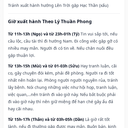
Tránh xuất hành hướng Lên Trời gặp Hạc Thần (xấu)
Giờ xuất hành Theo Lý Thuần Phong
Từ 11h-13h (Ngọ) và từ 23h-01h (Tý)
Tin vui sắp tới, nếu
cầu lộc, cầu tài thì đi hướng Nam. Đi công việc gặp gỡ có
nhiều may mắn. Người đi có tin về. Nếu chăn nuôi đều
gặp thuận lợi.
Từ 13h-15h (Mùi) và từ 01-03h (Sửu)
Hay tranh luận, cãi
cọ, gây chuyện đói kém, phải đề phòng. Người ra đi tốt
nhất nên hoãn lại. Phòng người người nguyền rủa, tránh
lây bệnh. Nói chung những việc như hội họp, tranh luận,
việc quan,…nên tránh đi vào giờ này. Nếu bắt buộc phải
đi vào giờ này thì nên giữ miệng để hạn ché gây ẩu đả
hay cãi nhau.
Từ 15h-17h (Thân) và từ 03h-05h (Dần)
Là giờ rất tốt
lành, nếu đi thường gặp được may mắn. Buôn bán, kinh