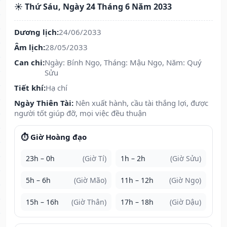
☀️ Thứ Sáu, Ngày 24 Tháng 6 Năm 2033
Dương lịch:
24/06/2033
Âm lịch:
28/05/2033
Can chi:
Ngày: Bính Ngọ, Tháng: Mậu Ngọ, Năm: Quý
Sửu
Tiết khí:
Hạ chí
Ngày Thiên Tài:
Nên xuất hành, cầu tài thắng lợi, được
người tốt giúp đỡ, mọi việc đều thuận
⏱️ Giờ Hoàng đạo
23h – 0h
(Giờ Tí)
1h – 2h
(Giờ Sửu)
5h – 6h
(Giờ Mão)
11h – 12h
(Giờ Ngọ)
15h – 16h
(Giờ Thân)
17h – 18h
(Giờ Dậu)