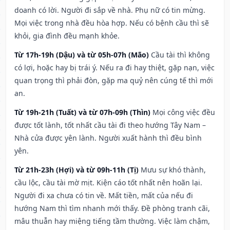
doanh có lời. Người đi sắp về nhà. Phụ nữ có tin mừng.
Mọi việc trong nhà đều hòa hợp. Nếu có bệnh cầu thì sẽ
khỏi, gia đình đều mạnh khỏe.
Từ 17h-19h (Dậu) và từ 05h-07h (Mão)
Cầu tài thì không
có lợi, hoặc hay bị trái ý. Nếu ra đi hay thiệt, gặp nạn, việc
quan trọng thì phải đòn, gặp ma quỷ nên cúng tế thì mới
an.
Từ 19h-21h (Tuất) và từ 07h-09h (Thìn)
Mọi công việc đều
được tốt lành, tốt nhất cầu tài đi theo hướng Tây Nam –
Nhà cửa được yên lành. Người xuất hành thì đều bình
yên.
Từ 21h-23h (Hợi) và từ 09h-11h (Tị)
Mưu sự khó thành,
cầu lộc, cầu tài mờ mịt. Kiện cáo tốt nhất nên hoãn lại.
Người đi xa chưa có tin về. Mất tiền, mất của nếu đi
hướng Nam thì tìm nhanh mới thấy. Đề phòng tranh cãi,
mâu thuẫn hay miệng tiếng tầm thường. Việc làm chậm,