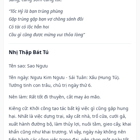
“Tốc Hỷ là bạn trùng phùng
Gặp trùng gặp bạn vợ chồng sánh đôi
Có tài có lộc hẳn hoi
Cầu gì cũng được mừng vui thỏa lòng”
Nhị Thập Bát Tú
Tên sao
: Sao Ngưu
Tên ngày
: Ngưu Kim Ngưu - Sái Tuân: Xấu (Hung Tú).
Tướng tinh con trâu, chủ trị ngày thứ 6.
Nên làm
: Rất tốt đi thuyền, cắt may áo mão.
Kiêng cữ
: Khởi công tạo tác bất kỳ việc gì cũng gặp hung
hại. Nhất là việc dựng trại, xây cất nhà, trổ cửa, cưới gả,
xuất hành đường bộ, làm thủy lợi, nuôi tằm, gieo cấy, khai
khẩn cũng như khai trương. Vì vậy, ngày này không nên
tiến hành các công việc trọng đại, nên chọn một ngày tốt