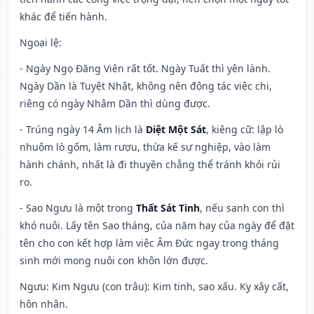
khác để tiến hành.
Ngoại lệ
:
- Ngày Ngọ Đăng Viên rất tốt. Ngày Tuất thì yên lành.
Ngày Dần là Tuyệt Nhật, không nên động tác việc chi,
riêng có ngày Nhâm Dần thì dùng được.
- Trúng ngày 14 Âm lịch là
Diệt Một Sát
, kiêng cữ: lập lò
nhuộm lò gốm, làm rượu, thừa kế sự nghiệp, vào làm
hành chánh, nhất là đi thuyền chẳng thể tránh khỏi rủi
ro.
- Sao Ngưu là một trong
Thất Sát Tinh
, nếu sanh con thì
khó nuôi. Lấy tên Sao tháng, của năm hay của ngày để đặt
tên cho con kết hợp làm việc Âm Đức ngay trong tháng
sinh mới mong nuôi con khôn lớn được.
Ngưu: Kim Ngưu (con trâu): Kim tinh, sao xấu. Kỵ xây cất,
hôn nhân.