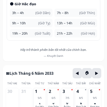
🌑 Giờ Hắc đạo
3h – 4h
(Giờ Dần)
7h – 8h
(Giờ Thìn)
9h – 10h
(Giờ Tỵ)
13h – 14h
(Giờ Mùi)
19h – 20h
(Giờ Tuất)
21h – 22h
(Giờ Hợi)
Hãy trở thành phiên bản tốt nhất của chính bạn.
— Khuyết Danh
Lịch Tháng 6 Năm 2033
THỨ HAI
THỨ BA
THỨ TƯ
THỨ NĂM
THỨ SÁU
THỨ BẢY
CHỦ NHẬT
30
31
1
2
3
4
5
5/5
6/5
7/5
8/5
9/5
🐐
🐒
🐓
🐕
🐖
Quý Mùi
Giáp Thân
Ất Dậu
Bính Tuất
Đinh Hợi