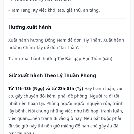
- Tam Tang: Kỵ việc khởi tạo, giá thú, an táng.
Hướng xuất hành
Xuất hành hướng Đông Nam để đón 'Hỷ Thần'. Xuất hành
hướng Chính Tây để đón 'Tài Thần'.
Tránh xuất hành hướng Tây Bắc gặp Hạc Thần (xấu)
Giờ xuất hành Theo Lý Thuần Phong
Từ 11h-13h (Ngọ) và từ 23h-01h (Tý)
Hay tranh luận, cãi
cọ, gây chuyện đói kém, phải đề phòng. Người ra đi tốt
nhất nên hoãn lại. Phòng người người nguyền rủa, tránh
lây bệnh. Nói chung những việc như hội họp, tranh luận,
việc quan,…nên tránh đi vào giờ này. Nếu bắt buộc phải
đi vào giờ này thì nên giữ miệng để hạn ché gây ẩu đả
hay cãi nhau.