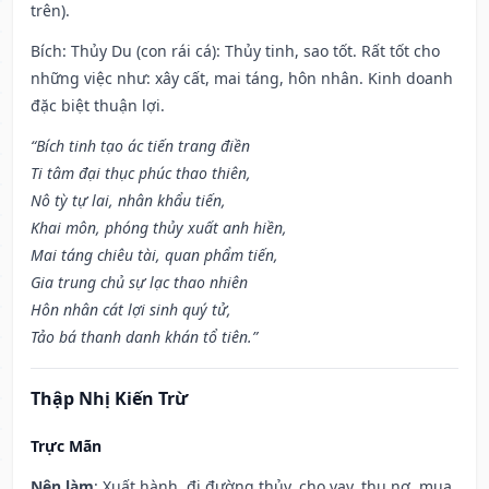
trên).
Bích: Thủy Du (con rái cá): Thủy tinh, sao tốt. Rất tốt cho
những việc như: xây cất, mai táng, hôn nhân. Kinh doanh
đặc biệt thuận lợi.
“Bích tinh tạo ác tiến trang điền
Ti tâm đại thục phúc thao thiên,
Nô tỳ tự lai, nhân khẩu tiến,
Khai môn, phóng thủy xuất anh hiền,
Mai táng chiêu tài, quan phẩm tiến,
Gia trung chủ sự lạc thao nhiên
Hôn nhân cát lợi sinh quý tử,
Tảo bá thanh danh khán tổ tiên.”
Thập Nhị Kiến Trừ
Trực Mãn
Nên làm
: Xuất hành, đi đường thủy, cho vay, thu nợ, mua