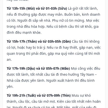
Từ 13h-15h (Mùi) và từ 01-03h (Sửu)
Là giờ rất tốt lành,
nếu đi thường gặp được may mắn. Buôn bán, kinh doanh
có lời. Người đi sắp về nhà. Phụ nữ có tin mừng. Mọi việc
trong nhà đều hòa hợp. Nếu có bệnh cầu thì sẽ khỏi, gia
đình đều mạnh khỏe.
Từ 15h-17h (Thân) và từ 03h-05h (Dần)
Cầu tài thì không
có lợi, hoặc hay bị trái ý. Nếu ra đi hay thiệt, gặp nạn, việc
quan trọng thì phải đòn, gặp ma quỷ nên cúng tế thì mới
an.
Từ 17h-19h (Dậu) và từ 05h-07h (Mão)
Mọi công việc đều
được tốt lành, tốt nhất cầu tài đi theo hướng Tây Nam –
Nhà cửa được yên lành. Người xuất hành thì đều bình
yên.
Từ 19h-21h (Tuất) và từ 07h-09h (Thìn)
Mưu sự khó
thành, cầu lộc, cầu tài mờ mịt. Kiện cáo tốt nhất nên hoãn
lại. Người đi xa chưa có tin về. Mất tiền, mất của nếu đi