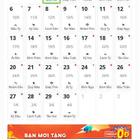
6
7
8
9
10
11
12
10/5
11/5
12/5
13/5
14/5
15/5
16/5
🐀
🐂
🐅
🐈
🐉
🐍
🐎
Mậu Tý
Kỷ Sửu
Canh Dần
Tân Mão
Nhâm Thìn
Quý Tỵ
Giáp Ngọ
13
14
15
16
17
18
19
17/5
18/5
19/5
20/5
21/5
22/5
23/5
🐐
🐒
🐓
🐕
🐖
🐀
🐂
Ất Mùi
Bính Thân
Đinh Dậu
Mậu Tuất
Kỷ Hợi
Canh Tý
Tân Sửu
20
21
22
23
24
25
26
24/5
25/5
26/5
27/5
28/5
29/5
30/5
🐅
🐈
🐉
🐍
🐎
🐐
🐒
Nhâm Dần
Quý Mão
Giáp Thìn
Ất Tỵ
Bính Ngọ
Đinh Mùi
Mậu Thân
27
28
29
30
1
2
3
1/6
2/6
3/6
4/6
🐓
🐕
🐖
🐀
Kỷ Dậu
Canh Tuất
Tân Hợi
Nhâm Tý