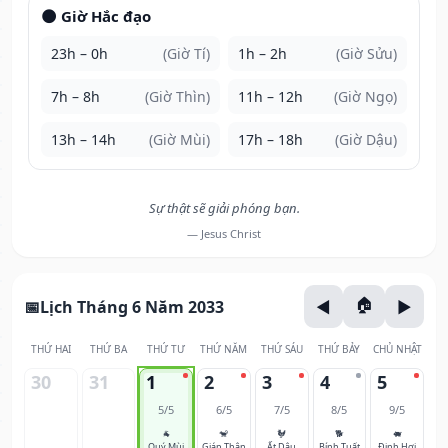
🌑 Giờ Hắc đạo
23h – 0h
(Giờ Tí)
1h – 2h
(Giờ Sửu)
7h – 8h
(Giờ Thìn)
11h – 12h
(Giờ Ngọ)
13h – 14h
(Giờ Mùi)
17h – 18h
(Giờ Dậu)
Sự thật sẽ giải phóng bạn.
— Jesus Christ
Lịch Tháng 6 Năm 2033
THỨ HAI
THỨ BA
THỨ TƯ
THỨ NĂM
THỨ SÁU
THỨ BẢY
CHỦ NHẬT
30
31
1
2
3
4
5
5/5
6/5
7/5
8/5
9/5
🐐
🐒
🐓
🐕
🐖
Quý Mùi
Giáp Thân
Ất Dậu
Bính Tuất
Đinh Hợi