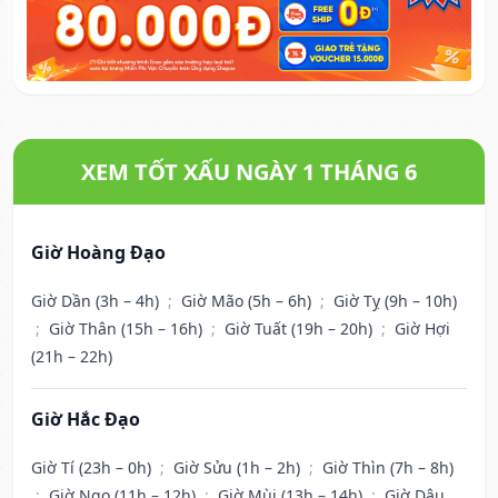
XEM TỐT XẤU NGÀY 1 THÁNG 6
Giờ Hoàng Đạo
Giờ Dần (3h – 4h)
;
Giờ Mão (5h – 6h)
;
Giờ Tỵ (9h – 10h)
;
Giờ Thân (15h – 16h)
;
Giờ Tuất (19h – 20h)
;
Giờ Hợi
(21h – 22h)
Giờ Hắc Đạo
Giờ Tí (23h – 0h)
;
Giờ Sửu (1h – 2h)
;
Giờ Thìn (7h – 8h)
;
Giờ Ngọ (11h – 12h)
;
Giờ Mùi (13h – 14h)
;
Giờ Dậu