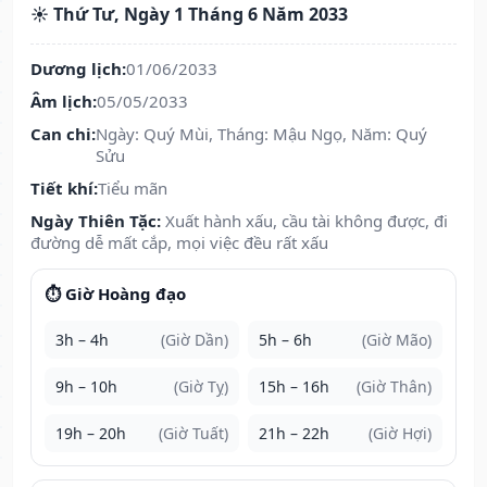
☀️ Thứ Tư, Ngày 1 Tháng 6 Năm 2033
Dương lịch:
01/06/2033
Âm lịch:
05/05/2033
Can chi:
Ngày: Quý Mùi, Tháng: Mậu Ngọ, Năm: Quý
Sửu
Tiết khí:
Tiểu mãn
Ngày Thiên Tặc:
Xuất hành xấu, cầu tài không được, đi
đường dễ mất cắp, mọi việc đều rất xấu
⏱️ Giờ Hoàng đạo
3h – 4h
(Giờ Dần)
5h – 6h
(Giờ Mão)
9h – 10h
(Giờ Tỵ)
15h – 16h
(Giờ Thân)
19h – 20h
(Giờ Tuất)
21h – 22h
(Giờ Hợi)