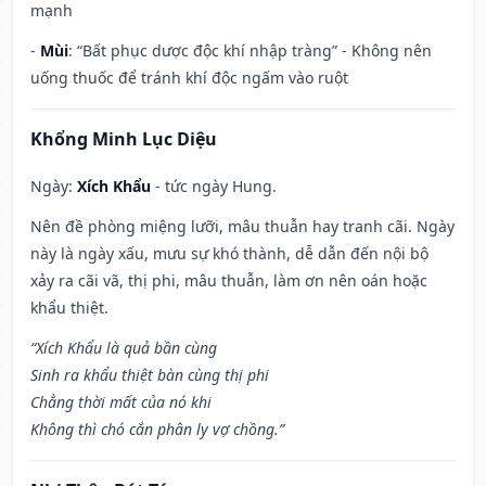
mạnh
-
Mùi
: “Bất phục dược độc khí nhập tràng” - Không nên
uống thuốc để tránh khí độc ngấm vào ruột
Khổng Minh Lục Diệu
Ngày:
Xích Khẩu
- tức ngày Hung.
Nên đề phòng miệng lưỡi, mâu thuẫn hay tranh cãi. Ngày
này là ngày xấu, mưu sự khó thành, dễ dẫn đến nội bộ
xảy ra cãi vã, thị phi, mâu thuẫn, làm ơn nên oán hoặc
khẩu thiệt.
“Xích Khẩu là quả bần cùng
Sinh ra khẩu thiệt bàn cùng thị phi
Chẳng thời mất của nó khi
Không thì chó cắn phân ly vợ chồng.”