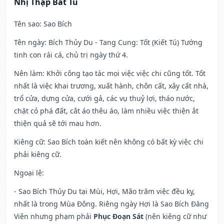
Nhị Thập Bát Tú
Tên sao
: Sao Bích
Tên ngày
: Bích Thủy Du - Tang Cung: Tốt (Kiết Tú) Tướng
tinh con rái cá, chủ trị ngày thứ 4.
Nên làm
: Khởi công tạo tác mọi việc việc chi cũng tốt. Tốt
nhất là việc khai trương, xuất hành, chôn cất, xây cất nhà,
trổ cửa, dựng cửa, cưới gả, các vụ thuỷ lợi, tháo nước,
chặt cỏ phá đất, cắt áo thêu áo, làm nhiều việc thiện ắt
thiện quả sẽ tới mau hơn.
Kiêng cữ
: Sao Bích toàn kiết nên không có bất kỳ việc chi
phải kiêng cữ.
Ngoại lệ
:
- Sao Bích Thủy Du tại Mùi, Hợi, Mão trăm việc đều kỵ,
nhất là trong Mùa Đông. Riêng ngày Hợi là Sao Bích Đăng
Viên nhưng phạm phải
Phục Đoạn Sát
(nên kiêng cữ như