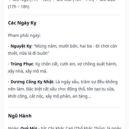
(17h – 18h)
Các Ngày Kỵ
Phạm phải ngày:
-
Nguyệt Kỵ
: “Mùng năm, mười bốn, hai ba - Đi chơi còn
thiệt, nữa là đi buôn”
-
Trùng Phục
: Kỵ chôn cất, cưới xin, vợ chồng xuất hành,
xây nhà, xây mồ mả.
-
Dương Công Kỵ Nhật
: Là ngày xấu, trăm sự đều không
nên làm. Đặc biệt rất xấu cho: động thổ, tôn tạo tu sửa,
khởi công, cất nóc, xây mộ phần, an táng...
Ngũ Hành
Ngày:
Quý Mùi
- tức Chi khắc Can (Thổ khắc Thủy), là ngày