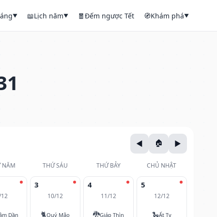
háng
📖
Lịch năm
🧧
Đếm ngược Tết
🧭
Khám phá
▼
▼
▼
31
 NĂM
THỨ SÁU
THỨ BẢY
CHỦ NHẬT
3
4
5
/12
10/12
11/12
12/12
🐈
🐉
🐍
âm Dần
Quý Mão
Giáp Thìn
Ất Tỵ