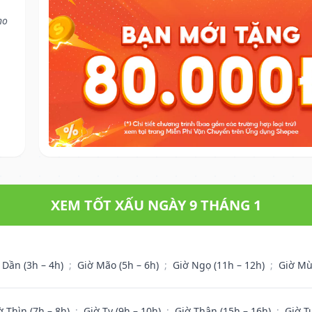
ho
XEM TỐT XẤU NGÀY 9 THÁNG 1
 Dần (3h – 4h)
;
Giờ Mão (5h – 6h)
;
Giờ Ngọ (11h – 12h)
;
Giờ Mù
ờ Thìn (7h – 8h)
;
Giờ Tỵ (9h – 10h)
;
Giờ Thân (15h – 16h)
;
Giờ T