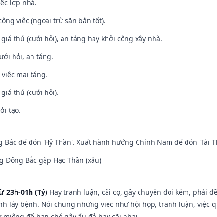
iệc lợp nhà.
ông việc (ngoại trừ săn bắn tốt).
 giá thú (cưới hỏi), an táng hay khởi công xây nhà.
ưới hỏi, an táng.
 việc mai táng.
 giá thú (cưới hỏi).
ởi tạo.
 Bắc để đón 'Hỷ Thần'. Xuất hành hướng Chính Nam để đón 'Tài T
g Đông Bắc gặp Hạc Thần (xấu)
ừ 23h-01h (Tý)
Hay tranh luận, cãi cọ, gây chuyện đói kém, phải đ
nh lây bệnh. Nói chung những việc như hội họp, tranh luận, việc q
iữ miệng để hạn ché gây ẩu đả hay cãi nhau.