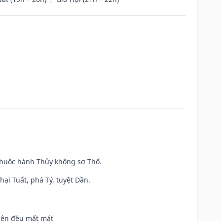
 thuộc hành Thủy không sợ Thổ.
ại Tuất, phá Tý, tuyệt Dần.
 bên đều mất mát