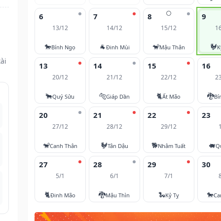
🌕
6
7
8
9
13/12
14/12
15/12
1
🐎
🐐
🐒
🐓
Bính Ngọ
Đinh Mùi
Mậu Thân
K
ài
13
14
15
16
20/12
21/12
22/12
2
🐂
🐅
🐈
🐉
Quý Sửu
Giáp Dần
Ất Mão
Bí
20
21
22
23
27/12
28/12
29/12
🐒
🐓
🐕
🐖
Canh Thân
Tân Dậu
Nhâm Tuất
Q
27
28
29
30
5/1
6/1
7/1
🐈
🐉
🐍
🐎
Đinh Mão
Mậu Thìn
Kỷ Tỵ
Ca