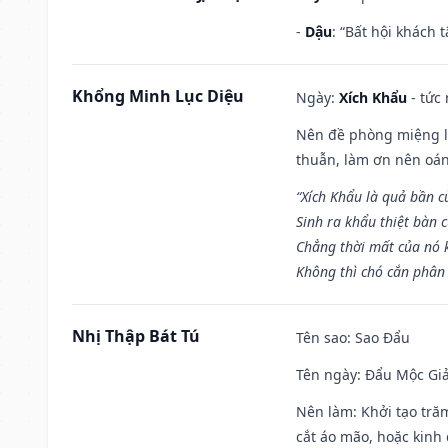
-
Dậu
: “Bất hội khách
Khổng Minh Lục Diệu
Ngày:
Xích Khẩu
- tức
Nên đề phòng miệng lư
thuẫn, làm ơn nên oán
“Xích Khẩu là quả bần 
Sinh ra khẩu thiệt bàn c
Chẳng thời mất của nó 
Không thì chó cắn phân 
Nhị Thập Bát Tú
Tên sao
: Sao Đẩu
Tên ngày
: Đẩu Mộc Giả
Nên làm
: Khởi tạo tră
cắt áo mão, hoặc kinh