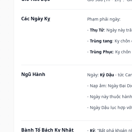
Các Ngày Kỵ
Phạm phải ngày:
-
Thụ Tử
: Ngày này tr
-
Trùng tang
: Kỵ chôn
-
Trùng Phục
: Kỵ chôn
Ngũ Hành
Ngày:
Kỷ Dậu
- tức Can
- Nạp âm: Ngày Đại Dịc
- Ngày này thuộc hành
- Ngày Dậu lục hợp với
Bành Tổ Bách Kỵ Nhật
-
Kỷ
: “Bất phá khoán 