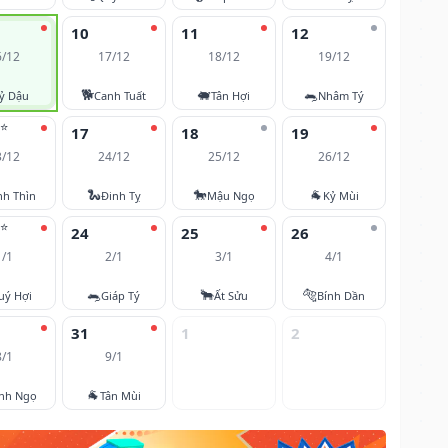
10
11
12
6/12
17/12
18/12
19/12
🐕
🐖
🐀
ỷ Dậu
Canh Tuất
Tân Hợi
Nhâm Tý
⭐
17
18
19
3/12
24/12
25/12
26/12
🐍
🐎
🐐
nh Thìn
Đinh Tỵ
Mậu Ngọ
Kỷ Mùi
⭐
24
25
26
1/1
2/1
3/1
4/1
🐀
🐂
🐅
uý Hợi
Giáp Tý
Ất Sửu
Bính Dần
31
1
2
8/1
9/1
🐐
nh Ngọ
Tân Mùi