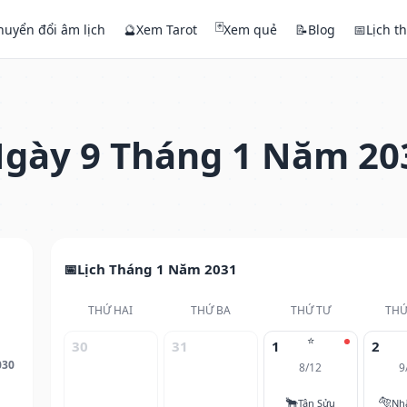
🃏
huyển đổi âm lịch
🔮
Xem Tarot
Xem quẻ
📝
Blog
📅
Lịch t
gày 9 Tháng 1 Năm 20
Lịch Tháng 1 Năm 2031
THỨ HAI
THỨ BA
THỨ TƯ
THỨ
⭐
30
31
1
2
030
8/12
9
🐂
🐅
Tân Sửu
Nh