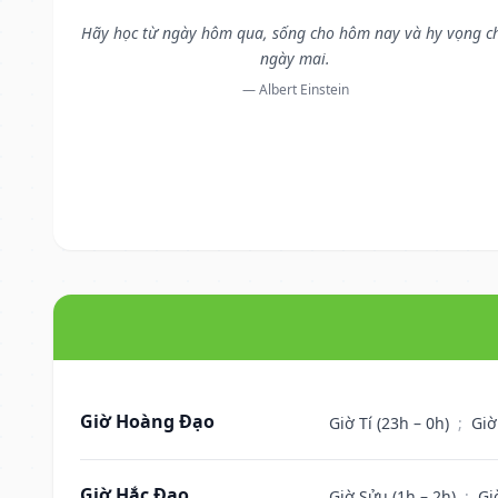
Hãy học từ ngày hôm qua, sống cho hôm nay và hy vọng c
ngày mai.
— Albert Einstein
Giờ Hoàng Đạo
Giờ Tí (23h – 0h)
;
Giờ
Giờ Hắc Đạo
Giờ Sửu (1h – 2h)
;
Gi