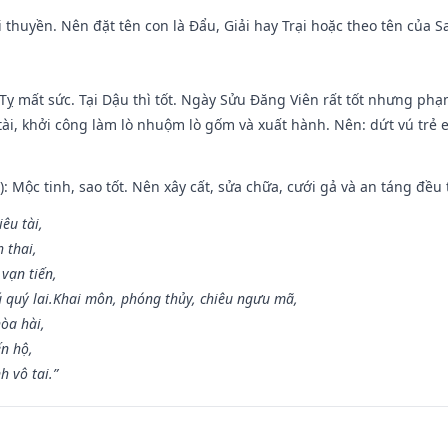
 đi thuyền. Nên đặt tên con là Đẩu, Giải hay Trại hoặc theo tên của
 Tỵ mất sức. Tại Dậu thì tốt. Ngày Sửu Đăng Viên rất tốt nhưng ph
 tài, khởi công làm lò nhuộm lò gốm và xuất hành. Nên: dứt vú trẻ e
: Mộc tinh, sao tốt. Nên xây cất, sửa chữa, cưới gả và an táng đều 
iêu tài,
 thai,
 vạn tiến,
ú quý lai.Khai môn, phóng thủy, chiêu ngưu mã,
òa hài,
ến hộ,
h vô tai.”