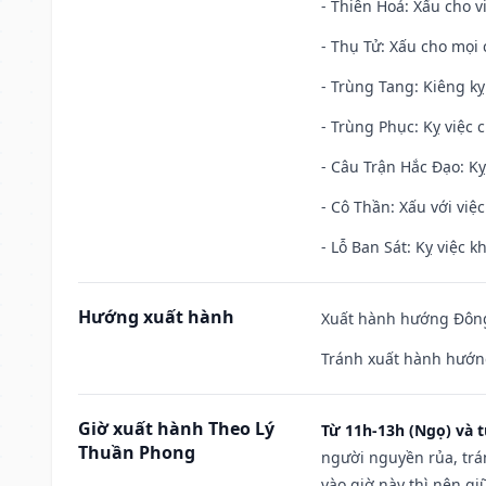
- Thiên Hoả: Xấu cho v
- Thụ Tử: Xấu cho mọi c
- Trùng Tang: Kiêng kỵ
- Trùng Phục: Kỵ việc c
- Câu Trận Hắc Đạo: Kỵ
- Cô Thần: Xấu với việc
- Lỗ Ban Sát: Kỵ việc kh
Hướng xuất hành
Xuất hành hướng Đông
Tránh xuất hành hướn
Giờ xuất hành Theo Lý
Từ 11h-13h (Ngọ) và t
Thuần Phong
người nguyền rủa, trá
vào giờ này thì nên g