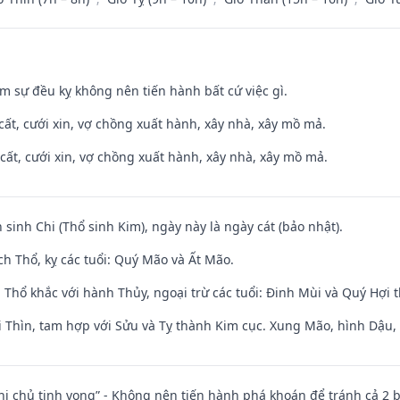
ăm sự đều kỵ không nên tiến hành bất cứ việc gì.
 cất, cưới xin, vợ chồng xuất hành, xây nhà, xây mồ mả.
 cất, cưới xin, vợ chồng xuất hành, xây nhà, xây mồ mả.
 sinh Chi (Thổ sinh Kim), ngày này là ngày cát (bảo nhật).
h Thổ, kỵ các tuổi: Quý Mão và Ất Mão.
 Thổ khắc với hành Thủy, ngoại trừ các tuổi: Đinh Mùi và Quý Hợi
 Thìn, tam hợp với Sửu và Tỵ thành Kim cục. Xung Mão, hình Dậu, h
nhị chủ tịnh vong” - Không nên tiến hành phá khoán để tránh cả 2