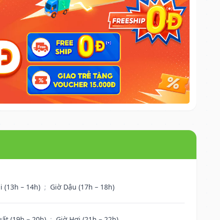
i (13h – 14h)
;
Giờ Dậu (17h – 18h)
uất (19h – 20h)
;
Giờ Hợi (21h – 22h)