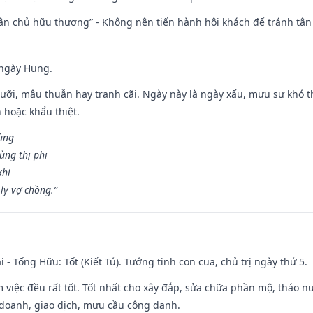
 tân chủ hữu thương” - Không nên tiến hành hội khách để tránh tân
 ngày Hung.
ỡi, mâu thuẫn hay tranh cãi. Ngày này là ngày xấu, mưu sự khó thà
 hoặc khẩu thiệt.
cùng
ùng thị phi
khi
ly vợ chồng.”
i - Tống Hữu: Tốt (Kiết Tú). Tướng tinh con cua, chủ trị ngày thứ 5.
m việc đều rất tốt. Tốt nhất cho xây đắp, sửa chữa phần mộ, tháo nư
 doanh, giao dịch, mưu cầu công danh.