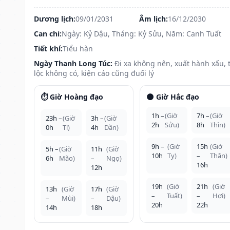
Dương lịch:
09/01/2031
Âm lịch:
16/12/2030
Can chi:
Ngày: Kỷ Dậu, Tháng: Kỷ Sửu, Năm: Canh Tuất
Tiết khí:
Tiểu hàn
Ngày Thanh Long Túc:
Đi xa không nên, xuất hành xấu, t
lộc không có, kiện cáo cũng đuối lý
⏱️ Giờ Hoàng đạo
🌑 Giờ Hắc đạo
1h –
(Giờ
7h –
(Giờ
23h –
(Giờ
3h –
(Giờ
2h
Sửu)
8h
Thìn)
0h
Tí)
4h
Dần)
9h –
(Giờ
15h
(Giờ
5h –
(Giờ
11h
(Giờ
10h
Tỵ)
–
Thân)
6h
Mão)
–
Ngọ)
16h
12h
19h
(Giờ
21h
(Giờ
13h
(Giờ
17h
(Giờ
–
Tuất)
–
Hợi)
–
Mùi)
–
Dậu)
20h
22h
14h
18h