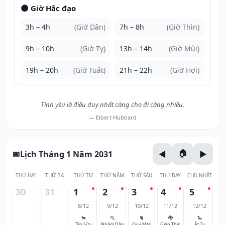
🌑 Giờ Hắc đạo
3h – 4h
(Giờ Dần)
7h – 8h
(Giờ Thìn)
9h – 10h
(Giờ Tỵ)
13h – 14h
(Giờ Mùi)
19h – 20h
(Giờ Tuất)
21h – 22h
(Giờ Hợi)
Tình yêu là điều duy nhất càng cho đi càng nhiều.
— Elbert Hubbard
Lịch Tháng 1 Năm 2031
THỨ HAI
THỨ BA
THỨ TƯ
THỨ NĂM
THỨ SÁU
THỨ BẢY
CHỦ NHẬT
30
31
1
2
3
4
5
8/12
9/12
10/12
11/12
12/12
🐂
🐅
🐈
🐉
🐍
Tân Sửu
Nhâm Dần
Quý Mão
Giáp Thìn
Ất Tỵ