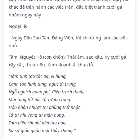
khác để tiến hành các việc trên, đặc biệt tránh cưới gả
nhằm ngày này.
Ngoại lệ
:
- Ngày Dần Sao Tâm Đăng Viên, tốt khi dùng làm các việc
nhỏ.
Tâm: Nguyệt Hồ (con chồn): Thái âm, sao xấu. Kỵ cưới gả,
xây cất, thưa kiện. Kinh doanh ắt thua lỗ.
“Tâm tinh tạo tác đại vi hung,
Cánh tao hình tụng, ngục tù trung,
Ngỗ nghịch quan phi, điền trạch thoái,
Mai táng tốt bộc tử tương tòng.
Hôn nhân nhược thị phùng thử nhật,
Tử tử nhi vong tự mãn hung.
Tam niên chi nội liên tạo họa,
Sự sự giáo quân một thủy chung.”