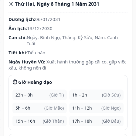
☀️ Thứ Hai, Ngày 6 Tháng 1 Năm 2031
Dương lịch:
06/01/2031
Âm lịch:
13/12/2030
Can chi:
Ngày: Bính Ngọ, Tháng: Kỷ Sửu, Năm: Canh
Tuất
Tiết khí:
Tiểu hàn
Ngày Huyền Vũ:
Xuất hành thường gặp cãi cọ, gặp việc
xấu, không nên đi
⏱️ Giờ Hoàng đạo
23h – 0h
(Giờ Tí)
1h – 2h
(Giờ Sửu)
5h – 6h
(Giờ Mão)
11h – 12h
(Giờ Ngọ)
15h – 16h
(Giờ Thân)
17h – 18h
(Giờ Dậu)