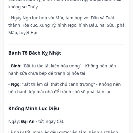
không sợ Thủy.
- Ngày Ngọ lục hợp với Mùi, tam hợp với Dần và Tuất
thành Hỏa cục. Xung Tý, hình Ngọ, hình Dậu, hại Sửu, phá
Mão, tuyệt Hợi.
Bành Tổ Bách Kỵ Nhật
-
Bính
: “Bất tu táo tất kiến hỏa ương” - Không nên tiến
hành sửa chữa bếp để tránh bị hỏa tai
-
Ngọ
: “Bất thiêm cái thất chủ canh trương” - Không nên
tiến hành lợp mái nhà để tránh chủ sẽ phải làm lại
Khổng Minh Lục Diệu
Ngày:
Đại An
- tức ngày Cát.
Là ngày tốt, mọi việc đều được yên tâm, hành sự thành