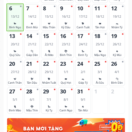
6
7
8
9
10
11
12
13/12
14/12
15/12
16/12
17/12
18/12
19/12
🐎
🐐
🐒
🐓
🐕
🐖
🐀
Bính Ngọ
Đinh Mùi
Mậu Thân
Kỷ Dậu
Canh Tuất
Tân Hợi
Nhâm Tý
13
14
15
16
17
18
19
20/12
21/12
22/12
23/12
24/12
25/12
26/12
🐂
🐅
🐈
🐉
🐍
🐎
🐐
Quý Sửu
Giáp Dần
Ất Mão
Bính Thìn
Đinh Tỵ
Mậu Ngọ
Kỷ Mùi
20
21
22
23
24
25
26
27/12
28/12
29/12
1/1
2/1
3/1
4/1
🐒
🐓
🐕
🐖
🐀
🐂
🐅
Canh Thân
Tân Dậu
Nhâm Tuất
Quý Hợi
Giáp Tý
Ất Sửu
Bính Dần
27
28
29
30
31
1
2
5/1
6/1
7/1
8/1
9/1
🐈
🐉
🐍
🐎
🐐
Đinh Mão
Mậu Thìn
Kỷ Tỵ
Canh Ngọ
Tân Mùi