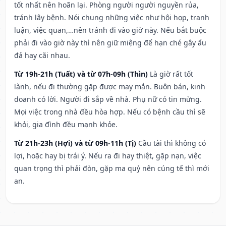
tốt nhất nên hoãn lại. Phòng người người nguyền rủa,
tránh lây bệnh. Nói chung những việc như hội họp, tranh
luận, việc quan,…nên tránh đi vào giờ này. Nếu bắt buộc
phải đi vào giờ này thì nên giữ miệng để hạn ché gây ẩu
đả hay cãi nhau.
Từ 19h-21h (Tuất) và từ 07h-09h (Thìn)
Là giờ rất tốt
lành, nếu đi thường gặp được may mắn. Buôn bán, kinh
doanh có lời. Người đi sắp về nhà. Phụ nữ có tin mừng.
Mọi việc trong nhà đều hòa hợp. Nếu có bệnh cầu thì sẽ
khỏi, gia đình đều mạnh khỏe.
Từ 21h-23h (Hợi) và từ 09h-11h (Tị)
Cầu tài thì không có
lợi, hoặc hay bị trái ý. Nếu ra đi hay thiệt, gặp nạn, việc
quan trọng thì phải đòn, gặp ma quỷ nên cúng tế thì mới
an.