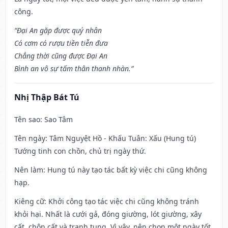
công.
“Đại An gặp được quý nhân
Có cơm có rượu tiền tiễn đưa
Chẳng thời cũng được Đại An
Bình an vô sự tấm thân thanh nhàn.”
Nhị Thập Bát Tú
Tên sao
: Sao Tâm
Tên ngày
: Tâm Nguyệt Hồ - Khấu Tuân: Xấu (Hung tú)
Tướng tinh con chồn, chủ trị ngày thứ.
Nên làm
: Hung tú này tạo tác bất kỳ việc chi cũng không
hạp.
Kiêng cữ
: Khởi công tạo tác việc chi cũng không tránh
khỏi hại. Nhất là cưới gả, đóng giường, lót giường, xây
cất, chôn cất và tranh tụng. Vì vậy, nên chọn một ngày tốt