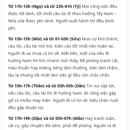
Từ 11h-13h (Ngọ) và từ 23h-01h (Tý)
Mọi công việc đều
được tốt lành, tốt nhất cầu tài đi theo hướng Tây Nam –
Nhà cửa được yên lành. Người xuất hành thì đều bình
yên.
Từ 13h-15h (Mùi) và từ 01-03h (Sửu)
Mưu sự khó thành,
cầu lộc, cầu tài mờ mịt. Kiện cáo tốt nhất nên hoãn lại.
Người đi xa chưa có tin về. Mất tiền, mất của nếu đi
hướng Nam thì tìm nhanh mới thấy. Đề phòng tranh cãi,
mâu thuẫn hay miệng tiếng tầm thường. Việc làm chậm,
lâu la nhưng tốt nhất làm việc gì đều cần chắc chắn.
Từ 15h-17h (Thân) và từ 03h-05h (Dần)
Tin vui sắp tới,
nếu cầu lộc, cầu tài thì đi hướng Nam. Đi công việc gặp
gỡ có nhiều may mắn. Người đi có tin về. Nếu chăn nuôi
đều gặp thuận lợi.
Từ 17h-19h (Dậu) và từ 05h-07h (Mão)
Hay tranh luận,
cãi cọ, gây chuyện đói kém, phải đề phòng. Người ra đi