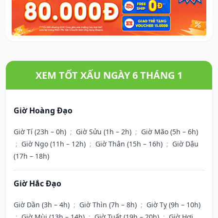
XEM TỐT XẤU NGÀY 6 THÁNG 1
Giờ Hoàng Đạo
Giờ Tí (23h – 0h)
;
Giờ Sửu (1h – 2h)
;
Giờ Mão (5h – 6h)
;
Giờ Ngọ (11h – 12h)
;
Giờ Thân (15h – 16h)
;
Giờ Dậu
(17h – 18h)
Giờ Hắc Đạo
Giờ Dần (3h – 4h)
;
Giờ Thìn (7h – 8h)
;
Giờ Tỵ (9h – 10h)
;
Giờ Mùi (13h – 14h)
;
Giờ Tuất (19h – 20h)
;
Giờ Hợi