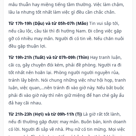
mâu thuẫn hay miệng tiếng tầm thường. Việc làm chậm,
lâu la nhưng tốt nhất làm việc gì đều cần chắc chắn.
Từ 17h-19h (Dậu) và từ 05h-07h (Mão)
Tin vui sắp tới,
nếu cầu lộc, cầu tài thì đi hướng Nam. Đi công việc gặp
gỡ có nhiều may mắn. Người đi có tin về. Nếu chăn nuôi
đều gặp thuận lợi.
Từ 19h-21h (Tuất) và từ 07h-09h (Thìn)
Hay tranh luận,
cãi cọ, gây chuyện đói kém, phải đề phòng. Người ra đi
tốt nhất nên hoãn lại. Phòng người người nguyền rủa,
tránh lây bệnh. Nói chung những việc như hội họp, tranh
luận, việc quan,…nên tránh đi vào giờ này. Nếu bắt buộc
phải đi vào giờ này thì nên giữ miệng để hạn ché gây ẩu
đả hay cãi nhau.
Từ 21h-23h (Hợi) và từ 09h-11h (Tị)
Là giờ rất tốt lành,
nếu đi thường gặp được may mắn. Buôn bán, kinh doanh
có lời. Người đi sắp về nhà. Phụ nữ có tin mừng. Mọi việc