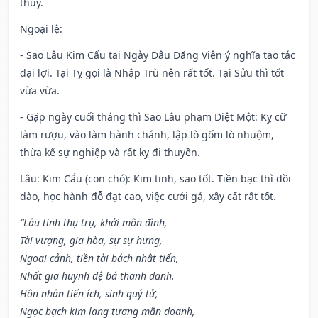
thủy.
Ngoại lệ
:
- Sao Lâu Kim Cẩu tại Ngày Dậu Đăng Viên ý nghĩa tạo tác
đại lợi. Tại Tỵ gọi là Nhập Trù nên rất tốt. Tại Sửu thì tốt
vừa vừa.
- Gặp ngày cuối tháng thì Sao Lâu phạm Diệt Một: Kỵ cữ
làm rượu, vào làm hành chánh, lập lò gốm lò nhuộm,
thừa kế sự nghiệp và rất kỵ đi thuyền.
Lâu: Kim Cẩu (con chó): Kim tinh, sao tốt. Tiền bạc thì dồi
dào, học hành đỗ đạt cao, việc cưới gả, xây cất rất tốt.
“Lâu tinh thụ trụ, khởi môn đình,
Tài vượng, gia hòa, sự sự hưng,
Ngoại cảnh, tiền tài bách nhật tiến,
Nhất gia huynh đệ bá thanh danh.
Hôn nhân tiến ích, sinh quý tử,
Ngọc bạch kim lang tương mãn doanh,