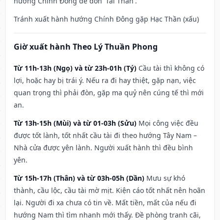
hướng Chính Đông để đón 'Tài Thần'.
Tránh xuất hành hướng Chính Đông gặp Hạc Thần (xấu)
Giờ xuất hành Theo Lý Thuần Phong
Từ 11h-13h (Ngọ) và từ 23h-01h (Tý)
Cầu tài thì không có
lợi, hoặc hay bị trái ý. Nếu ra đi hay thiệt, gặp nạn, việc
quan trọng thì phải đòn, gặp ma quỷ nên cúng tế thì mới
an.
Từ 13h-15h (Mùi) và từ 01-03h (Sửu)
Mọi công việc đều
được tốt lành, tốt nhất cầu tài đi theo hướng Tây Nam –
Nhà cửa được yên lành. Người xuất hành thì đều bình
yên.
Từ 15h-17h (Thân) và từ 03h-05h (Dần)
Mưu sự khó
thành, cầu lộc, cầu tài mờ mịt. Kiện cáo tốt nhất nên hoãn
lại. Người đi xa chưa có tin về. Mất tiền, mất của nếu đi
hướng Nam thì tìm nhanh mới thấy. Đề phòng tranh cãi,