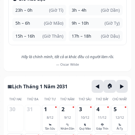
23h – 0h
(Giờ Tí)
3h – 4h
(Giờ Dần)
5h – 6h
(Giờ Mão)
9h – 10h
(Giờ Tỵ)
15h – 16h
(Giờ Thân)
17h – 18h
(Giờ Dậu)
Hãy là chính mình, tất cả ai khác đều có người làm rồi.
— Oscar Wilde
Lịch Tháng 1 Năm 2031
THỨ HAI
THỨ BA
THỨ TƯ
THỨ NĂM
THỨ SÁU
THỨ BẢY
CHỦ NHẬT
30
31
1
2
3
4
5
8/12
9/12
10/12
11/12
12/12
🐂
🐅
🐈
🐉
🐍
Tân Sửu
Nhâm Dần
Quý Mão
Giáp Thìn
Ất Tỵ