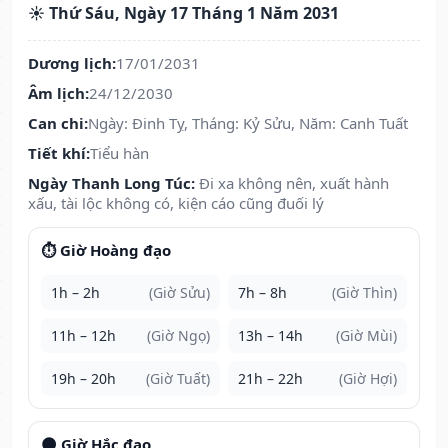
☀️ Thứ Sáu, Ngày 17 Tháng 1 Năm 2031
Dương lịch:
17/01/2031
Âm lịch:
24/12/2030
Can chi:
Ngày: Đinh Tỵ, Tháng: Kỷ Sửu, Năm: Canh Tuất
Tiết khí:
Tiểu hàn
Ngày Thanh Long Túc:
Đi xa không nên, xuất hành
xấu, tài lộc không có, kiện cáo cũng đuối lý
⏱️ Giờ Hoàng đạo
1h – 2h
(Giờ Sửu)
7h – 8h
(Giờ Thìn)
11h – 12h
(Giờ Ngọ)
13h – 14h
(Giờ Mùi)
19h – 20h
(Giờ Tuất)
21h – 22h
(Giờ Hợi)
🌑 Giờ Hắc đạo