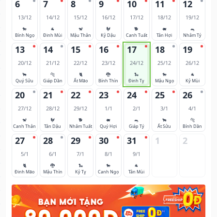
6
7
8
9
10
11
12
13/12
14/12
15/12
16/12
17/12
18/12
19/12
🐎
🐐
🐒
🐓
🐕
🐖
🐀
Bính Ngọ
Đinh Mùi
Mậu Thân
Kỷ Dậu
Canh Tuất
Tân Hợi
Nhâm Tý
13
14
15
16
17
18
19
20/12
21/12
22/12
23/12
24/12
25/12
26/12
🐂
🐅
🐈
🐉
🐍
🐎
🐐
Quý Sửu
Giáp Dần
Ất Mão
Bính Thìn
Đinh Tỵ
Mậu Ngọ
Kỷ Mùi
20
21
22
23
24
25
26
27/12
28/12
29/12
1/1
2/1
3/1
4/1
🐒
🐓
🐕
🐖
🐀
🐂
🐅
Canh Thân
Tân Dậu
Nhâm Tuất
Quý Hợi
Giáp Tý
Ất Sửu
Bính Dần
27
28
29
30
31
1
2
5/1
6/1
7/1
8/1
9/1
🐈
🐉
🐍
🐎
🐐
Đinh Mão
Mậu Thìn
Kỷ Tỵ
Canh Ngọ
Tân Mùi