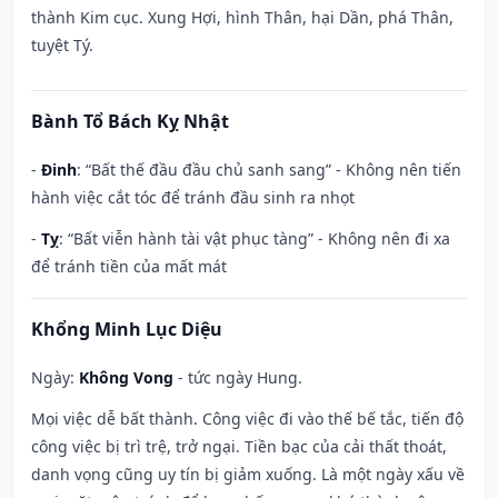
thành Kim cục. Xung Hợi, hình Thân, hại Dần, phá Thân,
tuyệt Tý.
Bành Tổ Bách Kỵ Nhật
-
Đinh
: “Bất thế đầu đầu chủ sanh sang” - Không nên tiến
hành việc cắt tóc để tránh đầu sinh ra nhọt
-
Tỵ
: “Bất viễn hành tài vật phục tàng” - Không nên đi xa
để tránh tiền của mất mát
Khổng Minh Lục Diệu
Ngày:
Không Vong
- tức ngày Hung.
Mọi việc dễ bất thành. Công việc đi vào thế bế tắc, tiến độ
công việc bị trì trệ, trở ngại. Tiền bạc của cải thất thoát,
danh vọng cũng uy tín bị giảm xuống. Là một ngày xấu về