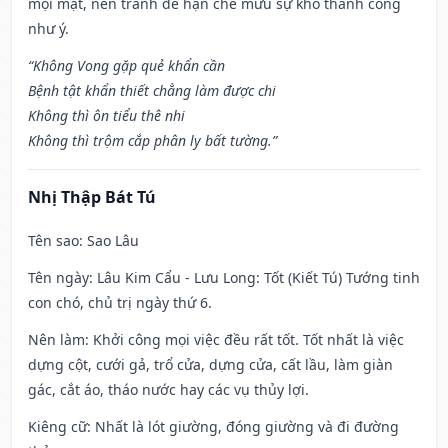
mọi mặt, nên tránh để hạn chế mưu sự khó thành công
như ý.
“Không Vong gặp quẻ khẩn cần
Bệnh tật khẩn thiết chẳng làm được chi
Không thì ôn tiểu thê nhi
Không thì trộm cắp phân ly bất tường.”
Nhị Thập Bát Tú
Tên sao
: Sao Lâu
Tên ngày
: Lâu Kim Cẩu - Lưu Long: Tốt (Kiết Tú) Tướng tinh
con chó, chủ trị ngày thứ 6.
Nên làm
: Khởi công mọi việc đều rất tốt. Tốt nhất là việc
dựng cột, cưới gả, trổ cửa, dựng cửa, cất lầu, làm giàn
gác, cắt áo, tháo nước hay các vụ thủy lợi.
Kiêng cữ
: Nhất là lót giường, đóng giường và đi đường