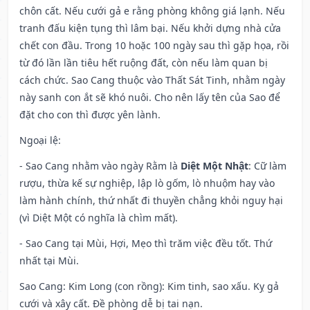
chôn cất. Nếu cưới gả e rằng phòng không giá lạnh. Nếu
tranh đấu kiện tụng thì lâm bại. Nếu khởi dựng nhà cửa
chết con đầu. Trong 10 hoặc 100 ngày sau thì gặp họa, rồi
từ đó lần lần tiêu hết ruộng đất, còn nếu làm quan bị
cách chức. Sao Cang thuộc vào Thất Sát Tinh, nhằm ngày
này sanh con ắt sẽ khó nuôi. Cho nên lấy tên của Sao để
đặt cho con thì được yên lành.
Ngoại lệ
:
- Sao Cang nhằm vào ngày Rằm là
Diệt Một Nhật
: Cữ làm
rượu, thừa kế sự nghiệp, lập lò gốm, lò nhuộm hay vào
làm hành chính, thứ nhất đi thuyền chẳng khỏi nguy hại
(vì Diệt Một có nghĩa là chìm mất).
- Sao Cang tại Mùi, Hợi, Mẹo thì trăm việc đều tốt. Thứ
nhất tại Mùi.
Sao Cang: Kim Long (con rồng): Kim tinh, sao xấu. Kỵ gả
cưới và xây cất. Đề phòng dễ bị tai nạn.