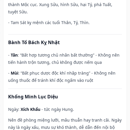
thành Mộc cục. Xung Sửu, hình Sửu, hại Tý, phá Tuất,
tuyệt Sửu.
- Tam Sát kỵ mệnh các tuổi Thân, Tý, Thìn.
Bành Tổ Bách Kỵ Nhật
-
Tân
: “Bất hợp tương chủ nhân bất thường” - Không nên
tiến hành trộn tương, chủ không được nếm qua
-
Mùi
: “Bất phục dược độc khí nhập tràng” - Không nên
uống thuốc để tránh khí độc ngấm vào ruột
Khổng Minh Lục Diệu
Ngày:
Xích Khẩu
- tức ngày Hung.
Nên đề phòng miệng lưỡi, mâu thuẫn hay tranh cãi. Ngày
này là ngày xấu, mưu sự khó thành, dễ dẫn đến nội bộ