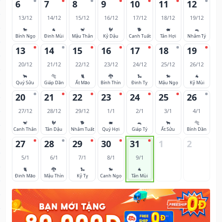
6
7
8
9
10
11
12
13/12
14/12
15/12
16/12
17/12
18/12
19/12
🐎
🐐
🐒
🐓
🐕
🐖
🐀
Bính Ngọ
Đinh Mùi
Mậu Thân
Kỷ Dậu
Canh Tuất
Tân Hợi
Nhâm Tý
13
14
15
16
17
18
19
20/12
21/12
22/12
23/12
24/12
25/12
26/12
🐂
🐅
🐈
🐉
🐍
🐎
🐐
Quý Sửu
Giáp Dần
Ất Mão
Bính Thìn
Đinh Tỵ
Mậu Ngọ
Kỷ Mùi
20
21
22
23
24
25
26
27/12
28/12
29/12
1/1
2/1
3/1
4/1
🐒
🐓
🐕
🐖
🐀
🐂
🐅
Canh Thân
Tân Dậu
Nhâm Tuất
Quý Hợi
Giáp Tý
Ất Sửu
Bính Dần
27
28
29
30
31
1
2
5/1
6/1
7/1
8/1
9/1
🐈
🐉
🐍
🐎
🐐
Đinh Mão
Mậu Thìn
Kỷ Tỵ
Canh Ngọ
Tân Mùi