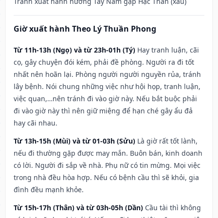
Tránh xuất hành hướng Tây Nam gặp Hạc Thần (xấu)
Giờ xuất hành Theo Lý Thuần Phong
Từ 11h-13h (Ngọ) và từ 23h-01h (Tý)
Hay tranh luận, cãi
cọ, gây chuyện đói kém, phải đề phòng. Người ra đi tốt
nhất nên hoãn lại. Phòng người người nguyền rủa, tránh
lây bệnh. Nói chung những việc như hội họp, tranh luận,
việc quan,…nên tránh đi vào giờ này. Nếu bắt buộc phải
đi vào giờ này thì nên giữ miệng để hạn ché gây ẩu đả
hay cãi nhau.
Từ 13h-15h (Mùi) và từ 01-03h (Sửu)
Là giờ rất tốt lành,
nếu đi thường gặp được may mắn. Buôn bán, kinh doanh
có lời. Người đi sắp về nhà. Phụ nữ có tin mừng. Mọi việc
trong nhà đều hòa hợp. Nếu có bệnh cầu thì sẽ khỏi, gia
đình đều mạnh khỏe.
Từ 15h-17h (Thân) và từ 03h-05h (Dần)
Cầu tài thì không