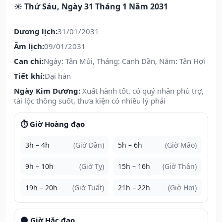
☀️ Thứ Sáu, Ngày 31 Tháng 1 Năm 2031
Dương lịch:
31/01/2031
Âm lịch:
09/01/2031
Can chi:
Ngày: Tân Mùi, Tháng: Canh Dần, Năm: Tân Hợi
Tiết khí:
Đại hàn
Ngày Kim Dương:
Xuất hành tốt, có quý nhân phù trợ,
tài lộc thông suốt, thưa kiện có nhiều lý phải
⏱️ Giờ Hoàng đạo
3h – 4h
(Giờ Dần)
5h – 6h
(Giờ Mão)
9h – 10h
(Giờ Tỵ)
15h – 16h
(Giờ Thân)
19h – 20h
(Giờ Tuất)
21h – 22h
(Giờ Hợi)
🌑 Giờ Hắc đạo