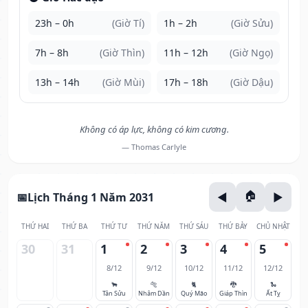
23h – 0h
(Giờ Tí)
1h – 2h
(Giờ Sửu)
7h – 8h
(Giờ Thìn)
11h – 12h
(Giờ Ngọ)
13h – 14h
(Giờ Mùi)
17h – 18h
(Giờ Dậu)
Không có áp lực, không có kim cương.
— Thomas Carlyle
Lịch Tháng 1 Năm 2031
THỨ HAI
THỨ BA
THỨ TƯ
THỨ NĂM
THỨ SÁU
THỨ BẢY
CHỦ NHẬT
30
31
1
2
3
4
5
8/12
9/12
10/12
11/12
12/12
🐂
🐅
🐈
🐉
🐍
Tân Sửu
Nhâm Dần
Quý Mão
Giáp Thìn
Ất Tỵ