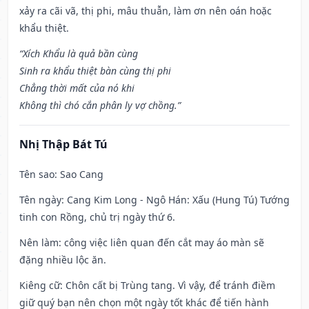
xảy ra cãi vã, thị phi, mâu thuẫn, làm ơn nên oán hoặc
khẩu thiệt.
“Xích Khẩu là quả bần cùng
Sinh ra khẩu thiệt bàn cùng thị phi
Chẳng thời mất của nó khi
Không thì chó cắn phân ly vợ chồng.”
Nhị Thập Bát Tú
Tên sao
: Sao Cang
Tên ngày
: Cang Kim Long - Ngô Hán: Xấu (Hung Tú) Tướng
tinh con Rồng, chủ trị ngày thứ 6.
Nên làm
: công việc liên quan đến cắt may áo màn sẽ
đặng nhiều lộc ăn.
Kiêng cữ
: Chôn cất bị Trùng tang. Vì vậy, để tránh điềm
giữ quý bạn nên chọn một ngày tốt khác để tiến hành