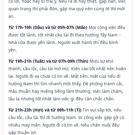
có lợi, hoặc hay bị trái ý. Nếu ra đi hay thiệt, gặp nạn, việc
quan trọng thì phải đòn, gặp ma quỷ nên cúng tế thì mới
an.
Từ 17h-19h (Dậu) và từ 05h-07h (Mão)
Mọi công việc đều
được tốt lành, tốt nhất cầu tài đi theo hướng Tây Nam –
Nhà cửa được yên lành. Người xuất hành thì đều bình
yên.
Từ 19h-21h (Tuất) và từ 07h-09h (Thìn)
Mưu sự khó
thành, cầu lộc, cầu tài mờ mịt. Kiện cáo tốt nhất nên hoãn
lại. Người đi xa chưa có tin về. Mất tiền, mất của nếu đi
hướng Nam thì tìm nhanh mới thấy. Đề phòng tranh cãi,
mâu thuẫn hay miệng tiếng tầm thường. Việc làm chậm,
lâu la nhưng tốt nhất làm việc gì đều cần chắc chắn.
Từ 21h-23h (Hợi) và từ 09h-11h (Tị)
Tin vui sắp tới, nếu
cầu lộc, cầu tài thì đi hướng Nam. Đi công việc gặp gỡ có
nhiều may mắn. Người đi có tin về. Nếu chăn nuôi đều
gặp thuận lợi.