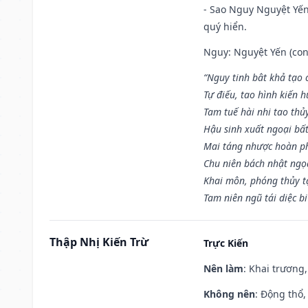
- Sao Nguy Nguyệt Yến 
quý hiển.
Nguy: Nguyệt Yến (con 
“Nguy tinh bât khả tạo
Tự điếu, tao hình kiến 
Tam tuế hài nhi tao thủ
Hậu sinh xuất ngoại bấ
Mai táng nhược hoàn p
Chu niên bách nhật ngọ
Khai môn, phóng thủy t
Tam niên ngũ tái diệc b
Thập Nhị Kiến Trừ
Trực Kiến
Nên làm
: Khai trương,
Không nên
: Động thổ,