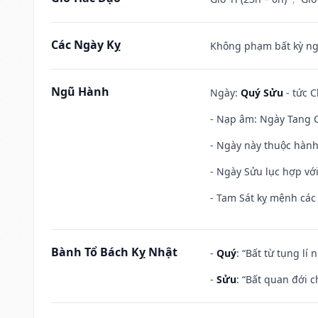
Các Ngày Kỵ
Không phạm bất kỳ ngày
Ngũ Hành
Ngày:
Quý Sửu
- tức C
- Nạp âm: Ngày Tang C
- Ngày này thuộc hành
- Ngày Sửu lục hợp với
- Tam Sát kỵ mệnh các 
Bành Tổ Bách Kỵ Nhật
-
Quý
: “Bất từ tụng lí
-
Sửu
: “Bất quan đới 