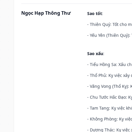
Ngọc Hạp Thông Thư
Sao tốt
:
- Thiên Quý: Tốt cho mọ
- Yếu Yên (Thiên Quý): 
Sao xấu
:
- Tiểu Hồng Sa: Xấu ch
- Thổ Phủ: Kỵ việc xây
- Vãng Vong (Thổ Kỵ): K
- Chu Tước Hắc Đạo: Kỵ
- Tam Tang: Kỵ việc khở
- Không Phòng: Kỵ việc 
- Dương Thác: Kỵ việc x