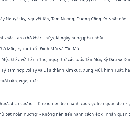
 Nguyệt kỵ, Nguyệt tận, Tam Nương, Dương Công Kỵ Nhật nào.
hi khắc Can (Thổ khắc Thủy), là ngày hung (phạt nhật).
há Mộc, kỵ các tuổi: Đinh Mùi và Tân Mùi.
 Mộc khắc với hành Thổ, ngoại trừ các tuổi: Tân Mùi, Kỷ Dậu và Đ
 Tý, tam hợp với Tỵ và Dậu thành Kim cục. Xung Mùi, hình Tuất, hạ
tuổi Dần, Ngọ, Tuất.
 nhược địch cường” - Không nên tiến hành các việc liên quan đến ki
chủ bất hoàn hương” - Không nên tiến hành các việc đi nhận quan 