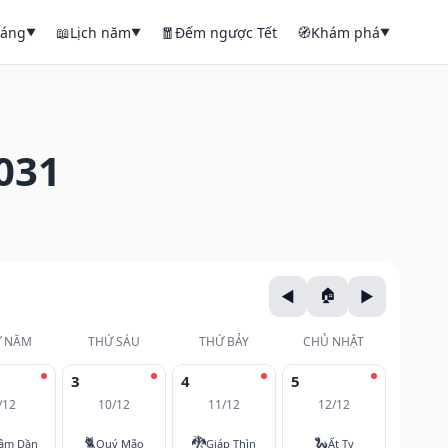
háng
📖
Lịch năm
🧧
Đếm ngược Tết
🧭
Khám phá
▼
▼
▼
031
 NĂM
THỨ SÁU
THỨ BẢY
CHỦ NHẬT
3
4
5
/12
10/12
11/12
12/12
🐈
🐉
🐍
âm Dần
Quý Mão
Giáp Thìn
Ất Tỵ