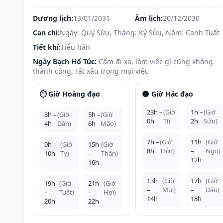
Dương lịch:
13/01/2031
Âm lịch:
20/12/2030
Can chi:
Ngày: Quý Sửu, Tháng: Kỷ Sửu, Năm: Canh Tuất
Tiết khí:
Tiểu hàn
Ngày Bạch Hổ Túc:
Cấm đi xa, làm việc gì cũng không
thành công, rất xấu trong mọi việc
⏱️ Giờ Hoàng đạo
🌑 Giờ Hắc đạo
23h –
(Giờ
1h –
(Giờ
3h –
(Giờ
5h –
(Giờ
0h
Tí)
2h
Sửu)
4h
Dần)
6h
Mão)
7h –
(Giờ
11h
(Giờ
9h –
(Giờ
15h
(Giờ
8h
Thìn)
–
Ngọ)
10h
Tỵ)
–
Thân)
12h
16h
13h
(Giờ
17h
(Giờ
19h
(Giờ
21h
(Giờ
–
Mùi)
–
Dậu)
–
Tuất)
–
Hợi)
14h
18h
20h
22h