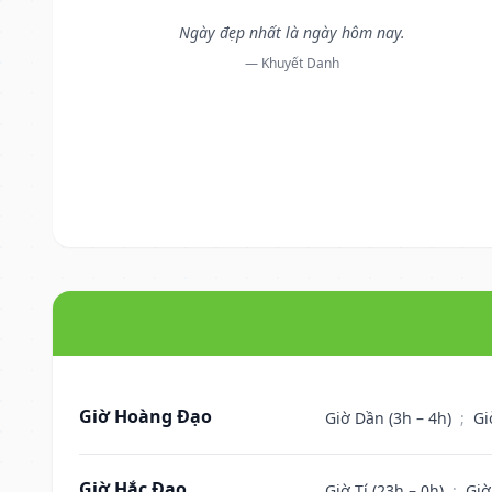
Ngày đẹp nhất là ngày hôm nay.
— Khuyết Danh
Giờ Hoàng Đạo
Giờ Dần (3h – 4h)
;
Gi
Giờ Hắc Đạo
Giờ Tí (23h – 0h)
;
Giờ