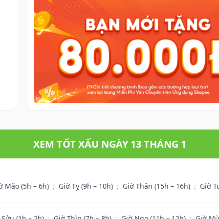
XEM TỐT XẤU NGÀY 13 THÁNG 1
ờ Mão (5h – 6h)
;
Giờ Tỵ (9h – 10h)
;
Giờ Thân (15h – 16h)
;
Giờ T
 Sửu (1h – 2h)
;
Giờ Thìn (7h – 8h)
;
Giờ Ngọ (11h – 12h)
;
Giờ Mù