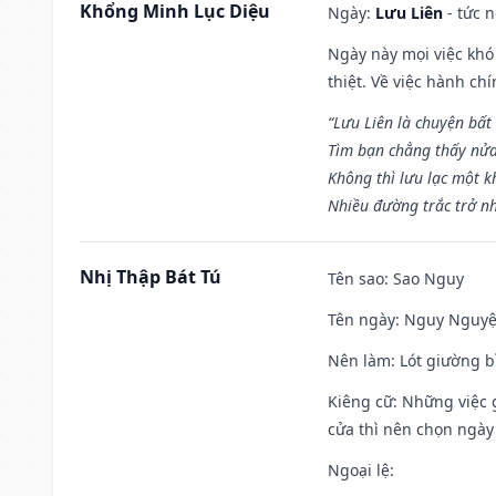
Khổng Minh Lục Diệu
Ngày:
Lưu Liên
- tức 
Ngày này mọi việc khó
thiệt. Về việc hành ch
“Lưu Liên là chuyện bất
Tìm bạn chẳng thấy nử
Không thì lưu lạc một k
Nhiều đường trắc trở nh
Nhị Thập Bát Tú
Tên sao
: Sao Nguy
Tên ngày
: Nguy Nguyệt
Nên làm
: Lót giường b
Kiêng cữ
: Những việc 
cửa thì nên chọn ngày
Ngoại lệ
: