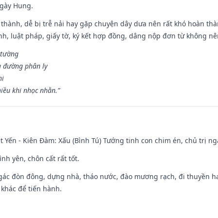
ngày Hung.
 thành, dễ bị trễ nải hay gặp chuyện dây dưa nên rất khó hoàn th
ính, luật pháp, giấy tờ, ký kết hợp đồng, dâng nộp đơn từ không nên
 tường
a đường phân ly
hi
iều khi nhọc nhằn.”
 Yến - Kiên Đàm: Xấu (Bình Tú) Tướng tinh con chim én, chủ trị ng
ình yên, chôn cất rất tốt.
gác đòn đông, dựng nhà, tháo nước, đào mương rạch, đi thuyền hay
 khác để tiến hành.