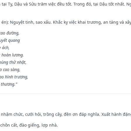
tại Tỵ, Dậu và Sửu trăm việc đều tốt. Trong đó, tại Dậu tốt nhất.
én): Nguyệt tinh, sao xấu. Khắc kỵ việc khai trương, an táng và xâ
 cao đường,
huyết quang
y ách,
t hoàn lương.
hùng thử nhật,
a cao sàng,
ạo hình trượng,
i thương.”
 nhậm chức, cưới hỏi, trồng cây, đền ơn đáp nghĩa. Xuất hành đặng 
 chôn cất, đào giếng, lợp nhà.