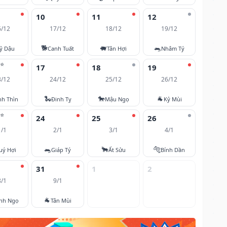
10
11
12
6/12
17/12
18/12
19/12
🐕
🐖
🐀
ỷ Dậu
Canh Tuất
Tân Hợi
Nhâm Tý
⭐
17
18
19
3/12
24/12
25/12
26/12
🐍
🐎
🐐
nh Thìn
Đinh Tỵ
Mậu Ngọ
Kỷ Mùi
⭐
24
25
26
1/1
2/1
3/1
4/1
🐀
🐂
🐅
uý Hợi
Giáp Tý
Ất Sửu
Bính Dần
31
1
2
8/1
9/1
🐐
nh Ngọ
Tân Mùi