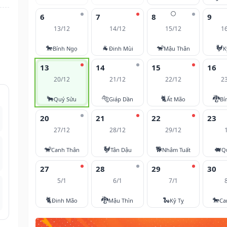
🌕
6
7
8
9
13/12
14/12
15/12
1
🐎
🐐
🐒
🐓
Bính Ngọ
Đinh Mùi
Mậu Thân
K
13
14
15
16
20/12
21/12
22/12
2
🐂
🐅
🐈
🐉
Quý Sửu
Giáp Dần
Ất Mão
Bí
20
21
22
23
27/12
28/12
29/12
🐒
🐓
🐕
🐖
Canh Thân
Tân Dậu
Nhâm Tuất
Q
27
28
29
30
5/1
6/1
7/1
🐈
🐉
🐍
🐎
Đinh Mão
Mậu Thìn
Kỷ Tỵ
Ca