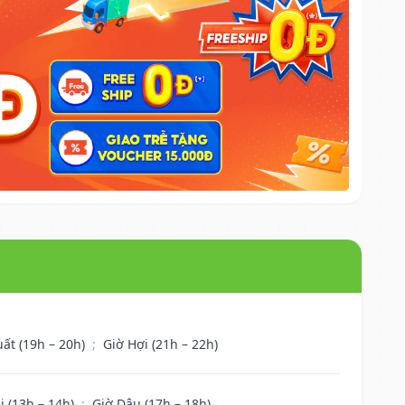
uất (19h – 20h)
;
Giờ Hợi (21h – 22h)
i (13h – 14h)
;
Giờ Dậu (17h – 18h)