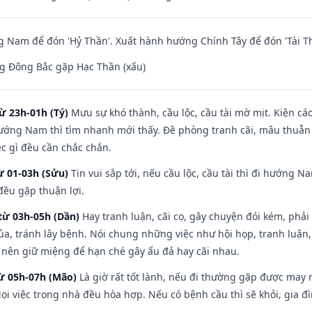
Nam để đón 'Hỷ Thần'. Xuất hành hướng Chính Tây để đón 'Tài Th
g Đông Bắc gặp Hạc Thần (xấu)
ừ 23h-01h (Tý)
Mưu sự khó thành, cầu lộc, cầu tài mờ mịt. Kiện cáo
hướng Nam thì tìm nhanh mới thấy. Đề phòng tranh cãi, mâu thuẫn
ệc gì đều cần chắc chắn.
ừ 01-03h (Sửu)
Tin vui sắp tới, nếu cầu lộc, cầu tài thì đi hướng 
đều gặp thuận lợi.
từ 03h-05h (Dần)
Hay tranh luận, cãi cọ, gây chuyện đói kém, phải
a, tránh lây bệnh. Nói chung những việc như hội họp, tranh luận,
ì nên giữ miệng để hạn ché gây ẩu đả hay cãi nhau.
từ 05h-07h (Mão)
Là giờ rất tốt lành, nếu đi thường gặp được may 
ọi việc trong nhà đều hòa hợp. Nếu có bệnh cầu thì sẽ khỏi, gia 