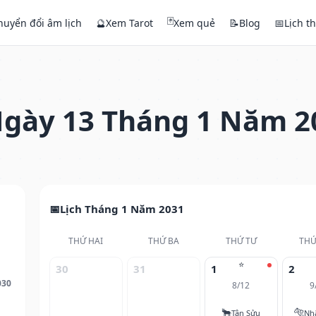
🃏
huyển đổi âm lịch
🔮
Xem Tarot
Xem quẻ
📝
Blog
📅
Lịch t
gày 13 Tháng 1 Năm 2
Lịch Tháng 1 Năm 2031
THỨ HAI
THỨ BA
THỨ TƯ
THỨ
⭐
30
31
1
2
030
8/12
9
🐂
🐅
Tân Sửu
Nh