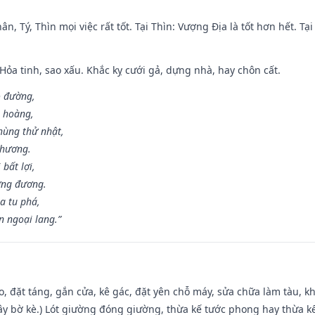
ân, Tý, Thìn mọi việc rất tốt. Tại Thìn: Vượng Địa là tốt hơn hết. T
 Hỏa tinh, sao xấu. Khắc kỵ cưới gả, dựng nhà, hay chôn cất.
o đường,
n hoàng,
hùng thử nhật,
 hương.
bất lợi,
ơng đương.
a tu phá,
n ngoại lang.”
o, đặt táng, gắn cửa, kê gác, đặt yên chỗ máy, sửa chữa làm tàu, kh
xây bờ kè.) Lót giường đóng giường, thừa kế tước phong hay thừa k