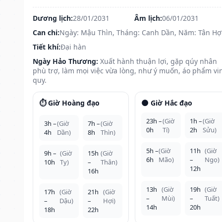
Dương lịch:
28/01/2031
Âm lịch:
06/01/2031
Can chi:
Ngày: Mậu Thìn, Tháng: Canh Dần, Năm: Tân Hợ
Tiết khí:
Đại hàn
Ngày Hảo Thương:
Xuất hành thuận lợi, gặp qúy nhân
phù trợ, làm mọi việc vừa lòng, như ý muốn, áo phẩm vi
quy.
⏱️ Giờ Hoàng đạo
🌑 Giờ Hắc đạo
23h –
(Giờ
1h –
(Giờ
3h –
(Giờ
7h –
(Giờ
0h
Tí)
2h
Sửu)
4h
Dần)
8h
Thìn)
5h –
(Giờ
11h
(Giờ
9h –
(Giờ
15h
(Giờ
6h
Mão)
–
Ngọ)
10h
Tỵ)
–
Thân)
12h
16h
13h
(Giờ
19h
(Giờ
17h
(Giờ
21h
(Giờ
–
Mùi)
–
Tuất)
–
Dậu)
–
Hợi)
14h
20h
18h
22h