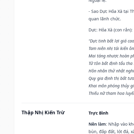
Ngoại lệ
:
- Sao Dực Hỏa Xà tại Th
quan lãnh chức.
Dực: Hỏa Xà (con rắn):
“Dực tinh bất lợi giá ca
Tam niên nhị tái kiến ô
Mai táng nhược hoàn p
Tử tôn bất định tẩu tha
Hôn nhân thử nhật nghi 
Quy gia định thị bất tư
Khai môn phóng thủy gi
Thiếu nữ tham hoa luyế
Thập Nhị Kiến Trừ
Trực Bình
Nên làm
: Nhập vào kh
bùn, đắp đất, lót đá, 