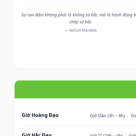
Sự can đảm không phải là không sợ hãi, mà là hành động b
chấp sợ hãi.
— Nelson Mandela
Giờ Hoàng Đạo
Giờ Dần (3h – 4h)
;
Gi
Giờ Hắc Đạo
Giờ Tí (23h – 0h)
;
Giờ