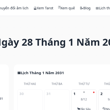
🃏
huyển đổi âm lịch
🔮
Xem Tarot
Xem quẻ
📝
Blog
📅
Lịch t
gày 28 Tháng 1 Năm 2
Lịch Tháng 1 Năm 2031
THỨ HAI
THỨ BA
THỨ TƯ
THỨ
⭐
30
31
1
2
31
8/12
9
🐂
🐅
Tân Sửu
Nh