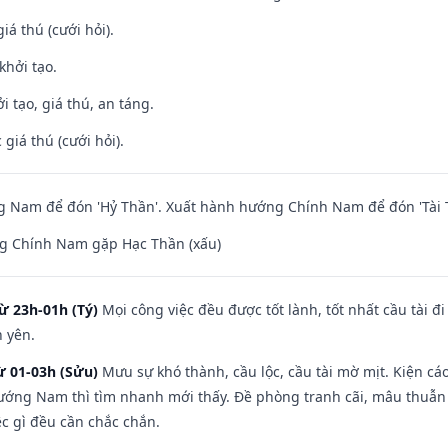
iá thú (cưới hỏi).
khởi tạo.
i tạo, giá thú, an táng.
giá thú (cưới hỏi).
 Nam để đón 'Hỷ Thần'. Xuất hành hướng Chính Nam để đón 'Tài 
g Chính Nam gặp Hạc Thần (xấu)
ừ 23h-01h (Tý)
Mọi công việc đều được tốt lành, tốt nhất cầu tài
h yên.
ừ 01-03h (Sửu)
Mưu sự khó thành, cầu lộc, cầu tài mờ mịt. Kiện cáo
hướng Nam thì tìm nhanh mới thấy. Đề phòng tranh cãi, mâu thuẫn
ệc gì đều cần chắc chắn.