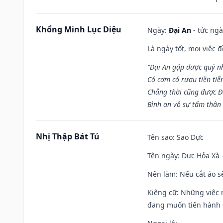
Khổng Minh Lục Diệu
Ngày:
Đại An
- tức ngà
Là ngày tốt, mọi việc
“Đại An gặp được quý n
Có cơm có rượu tiền tiễ
Chẳng thời cũng được Đ
Bình an vô sự tấm thân
Nhị Thập Bát Tú
Tên sao
: Sao Dực
Tên ngày
: Dực Hỏa Xà 
Nên làm
: Nếu cắt áo s
Kiêng cữ
: Những việc 
đang muốn tiến hành c