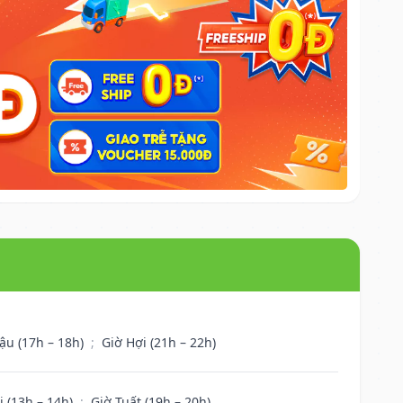
ậu (17h – 18h)
;
Giờ Hợi (21h – 22h)
i (13h – 14h)
;
Giờ Tuất (19h – 20h)