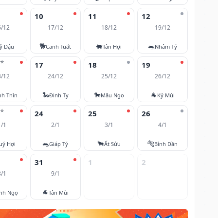
10
11
12
6/12
17/12
18/12
19/12
🐕
🐖
🐀
ỷ Dậu
Canh Tuất
Tân Hợi
Nhâm Tý
⭐
17
18
19
3/12
24/12
25/12
26/12
🐍
🐎
🐐
nh Thìn
Đinh Tỵ
Mậu Ngọ
Kỷ Mùi
⭐
24
25
26
1/1
2/1
3/1
4/1
🐀
🐂
🐅
uý Hợi
Giáp Tý
Ất Sửu
Bính Dần
31
1
2
8/1
9/1
🐐
nh Ngọ
Tân Mùi