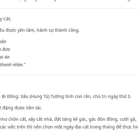
y Cát.
 đều được yên tâm, hành sự thành công.
hân
n đưa
ại An
 thanh nhàn.”
- Bi Đồng: Xấu (Hung Tú) Tướng tinh con rắn, chủ trị ngày thứ 3.
ẽ đặng được tiền tài.
như chôn cất, xây cất nhà, đặt táng kê gác, gác đòn đông, cưới gã, t
ác việc trên thì nên chọn một ngày đại cát trong tháng để thực hi