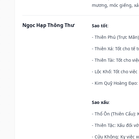
mương, móc giếng, xả
Ngọc Hạp Thông Thư
Sao tốt
:
- Thiên Phú (Trực Mãn)
- Thiên Xá: Tốt cho tế 
- Thiên Tài: Tốt cho vi
- Lộc Khố: Tốt cho việc
- Kim Quỹ Hoàng Đạo: T
Sao xấu
:
- Thổ Ôn (Thiên Cẩu): K
- Thiên Tặc: Xấu đối vớ
- Cửu Không: Kỵ việc x