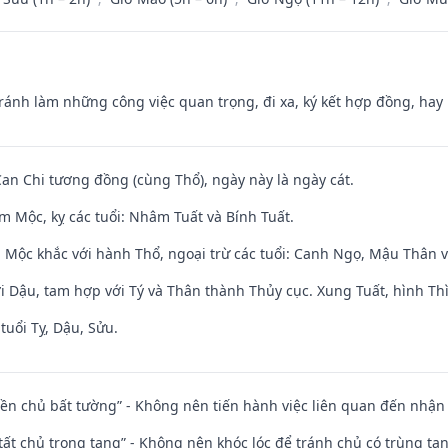
Tránh làm những công việc quan trọng, đi xa, ký kết hợp đồng, hay 
Can Chi tương đồng (cùng Thổ), ngày này là ngày cát.
m Mộc, kỵ các tuổi: Nhâm Tuất và Bính Tuất.
 Mộc khắc với hành Thổ, ngoại trừ các tuổi: Canh Ngọ, Mậu Thân 
i Dậu, tam hợp với Tý và Thân thành Thủy cục. Xung Tuất, hình Thì
tuổi Tỵ, Dậu, Sửu.
điền chủ bất tường” - Không nên tiến hành việc liên quan đến nhậ
 tất chủ trọng tang” - Không nên khóc lóc để tránh chủ có trùng ta