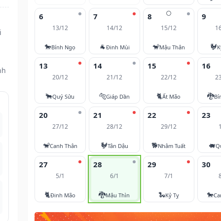
🌕
6
7
8
9
13/12
14/12
15/12
1
i
🐎
🐐
🐒
🐓
Bính Ngọ
Đinh Mùi
Mậu Thân
K
13
14
15
16
nh
20/12
21/12
22/12
2
🐂
🐅
🐈
🐉
Quý Sửu
Giáp Dần
Ất Mão
Bí
20
21
22
23
27/12
28/12
29/12
🐒
🐓
🐕
🐖
Canh Thân
Tân Dậu
Nhâm Tuất
Q
27
28
29
30
5/1
6/1
7/1
🐈
🐉
🐍
🐎
Đinh Mão
Mậu Thìn
Kỷ Tỵ
Ca