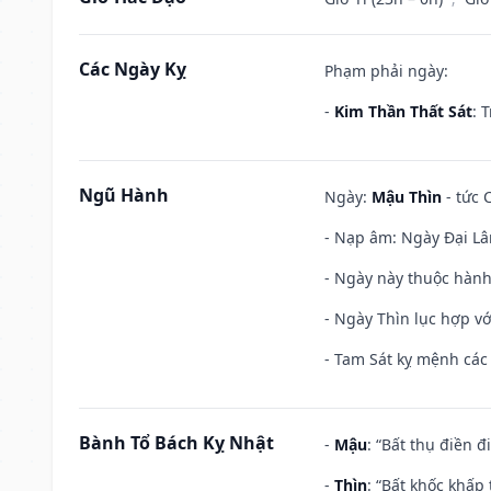
Các Ngày Kỵ
Phạm phải ngày:
-
Kim Thần Thất Sát
: 
Ngũ Hành
Ngày:
Mậu Thìn
- tức 
- Nạp âm: Ngày Đại Lâ
- Ngày này thuộc hành
- Ngày Thìn lục hợp vớ
- Tam Sát kỵ mệnh các 
Bành Tổ Bách Kỵ Nhật
-
Mậu
: “Bất thụ điền 
-
Thìn
: “Bất khốc khấp