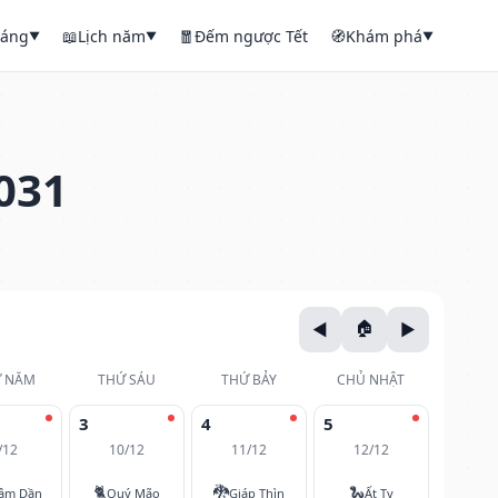
háng
📖
Lịch năm
🧧
Đếm ngược Tết
🧭
Khám phá
▼
▼
▼
031
 NĂM
THỨ SÁU
THỨ BẢY
CHỦ NHẬT
3
4
5
/12
10/12
11/12
12/12
🐈
🐉
🐍
âm Dần
Quý Mão
Giáp Thìn
Ất Tỵ