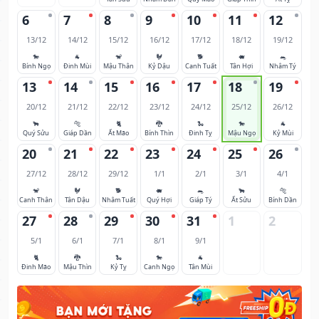
6
7
8
9
10
11
12
13/12
14/12
15/12
16/12
17/12
18/12
19/12
🐎
🐐
🐒
🐓
🐕
🐖
🐀
Bính Ngọ
Đinh Mùi
Mậu Thân
Kỷ Dậu
Canh Tuất
Tân Hợi
Nhâm Tý
13
14
15
16
17
18
19
20/12
21/12
22/12
23/12
24/12
25/12
26/12
🐂
🐅
🐈
🐉
🐍
🐎
🐐
Quý Sửu
Giáp Dần
Ất Mão
Bính Thìn
Đinh Tỵ
Mậu Ngọ
Kỷ Mùi
20
21
22
23
24
25
26
27/12
28/12
29/12
1/1
2/1
3/1
4/1
🐒
🐓
🐕
🐖
🐀
🐂
🐅
Canh Thân
Tân Dậu
Nhâm Tuất
Quý Hợi
Giáp Tý
Ất Sửu
Bính Dần
27
28
29
30
31
1
2
5/1
6/1
7/1
8/1
9/1
🐈
🐉
🐍
🐎
🐐
Đinh Mão
Mậu Thìn
Kỷ Tỵ
Canh Ngọ
Tân Mùi