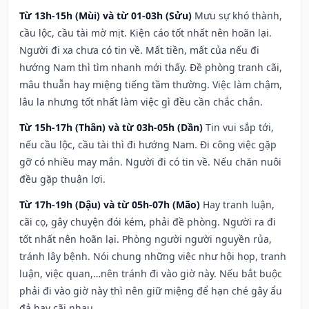
Từ 13h-15h (Mùi) và từ 01-03h (Sửu)
Mưu sự khó thành,
cầu lộc, cầu tài mờ mịt. Kiện cáo tốt nhất nên hoãn lại.
Người đi xa chưa có tin về. Mất tiền, mất của nếu đi
hướng Nam thì tìm nhanh mới thấy. Đề phòng tranh cãi,
mâu thuẫn hay miệng tiếng tầm thường. Việc làm chậm,
lâu la nhưng tốt nhất làm việc gì đều cần chắc chắn.
Từ 15h-17h (Thân) và từ 03h-05h (Dần)
Tin vui sắp tới,
nếu cầu lộc, cầu tài thì đi hướng Nam. Đi công việc gặp
gỡ có nhiều may mắn. Người đi có tin về. Nếu chăn nuôi
đều gặp thuận lợi.
Từ 17h-19h (Dậu) và từ 05h-07h (Mão)
Hay tranh luận,
cãi cọ, gây chuyện đói kém, phải đề phòng. Người ra đi
tốt nhất nên hoãn lại. Phòng người người nguyền rủa,
tránh lây bệnh. Nói chung những việc như hội họp, tranh
luận, việc quan,…nên tránh đi vào giờ này. Nếu bắt buộc
phải đi vào giờ này thì nên giữ miệng để hạn ché gây ẩu
đả hay cãi nhau.