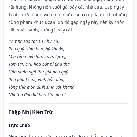
rất hung, không nên cưới gả, xây cất nhà cửa. Gặp ngày
Tuất sao Vị đăng viên nên mưu cầu công danh tốt, nhưng
cũng phạm Phục Đoạn, do đó gặp ngày này nên kỵ chôn
cất, xuất hành, cưới gả, xây cất...
“Vị tinh tạo tác sự như hà,
Phú quý, vinh hoa, hỷ khí đa,
Mai táng tiến lâm quan lộc vị,
Tam tai, cửu họa bất phùng tha.
Hôn nhân ngộ thử gia phú quý,
Phu phụ tề mi, vĩnh bảo hòa,
Tòng thử môn đình sinh cát khánh,
Nhi tôn đại đại bảo kim pha.”
Thập Nhị Kiến Trừ
Trực Chấp
Nên làm
: Lập khế ước, giao dịch, động thổ san nền, cầu