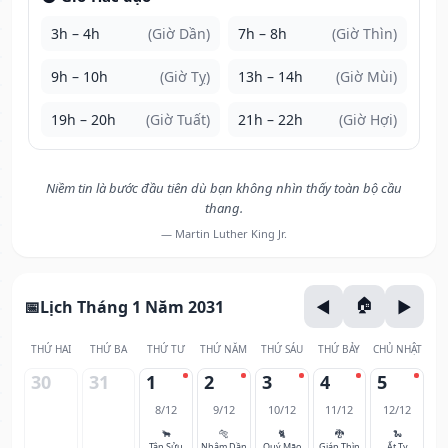
3h – 4h
(Giờ Dần)
7h – 8h
(Giờ Thìn)
9h – 10h
(Giờ Tỵ)
13h – 14h
(Giờ Mùi)
19h – 20h
(Giờ Tuất)
21h – 22h
(Giờ Hợi)
Niềm tin là bước đầu tiên dù bạn không nhìn thấy toàn bộ cầu
thang.
— Martin Luther King Jr.
Lịch Tháng 1 Năm 2031
THỨ HAI
THỨ BA
THỨ TƯ
THỨ NĂM
THỨ SÁU
THỨ BẢY
CHỦ NHẬT
30
31
1
2
3
4
5
8/12
9/12
10/12
11/12
12/12
🐂
🐅
🐈
🐉
🐍
Tân Sửu
Nhâm Dần
Quý Mão
Giáp Thìn
Ất Tỵ