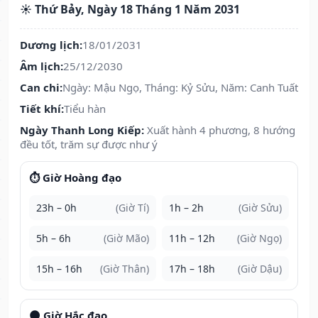
☀️ Thứ Bảy, Ngày 18 Tháng 1 Năm 2031
Dương lịch:
18/01/2031
Âm lịch:
25/12/2030
Can chi:
Ngày: Mậu Ngọ, Tháng: Kỷ Sửu, Năm: Canh Tuất
Tiết khí:
Tiểu hàn
Ngày Thanh Long Kiếp:
Xuất hành 4 phương, 8 hướng
đều tốt, trăm sự được như ý
⏱️ Giờ Hoàng đạo
23h – 0h
(Giờ Tí)
1h – 2h
(Giờ Sửu)
5h – 6h
(Giờ Mão)
11h – 12h
(Giờ Ngọ)
15h – 16h
(Giờ Thân)
17h – 18h
(Giờ Dậu)
🌑 Giờ Hắc đạo