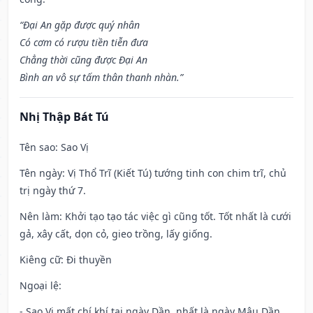
“Đại An gặp được quý nhân
Có cơm có rượu tiền tiễn đưa
Chẳng thời cũng được Đại An
Bình an vô sự tấm thân thanh nhàn.”
Nhị Thập Bát Tú
Tên sao
: Sao Vị
Tên ngày
: Vị Thổ Trĩ (Kiết Tú) tướng tinh con chim trĩ, chủ
trị ngày thứ 7.
Nên làm
: Khởi tạo tạo tác việc gì cũng tốt. Tốt nhất là cưới
gả, xây cất, dọn cỏ, gieo trồng, lấy giống.
Kiêng cữ
: Đi thuyền
Ngoại lệ
:
- Sao Vị mất chí khí tại ngày Dần, nhất là ngày Mậu Dần,