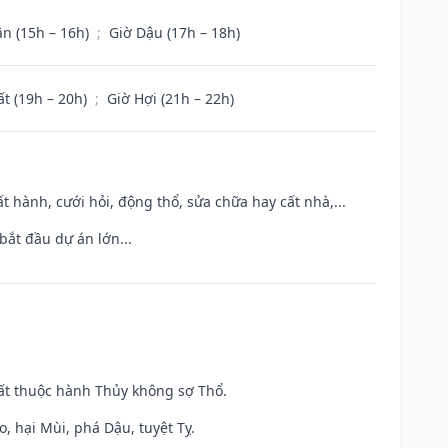
ân (15h – 16h)
;
Giờ Dậu (17h – 18h)
ất (19h – 20h)
;
Giờ Hợi (21h – 22h)
t hành, cưới hỏi, động thổ, sửa chữa hay cất nhà,...
bắt đầu dự án lớn...
uất thuộc hành Thủy không sợ Thổ.
, hại Mùi, phá Dậu, tuyệt Tỵ.