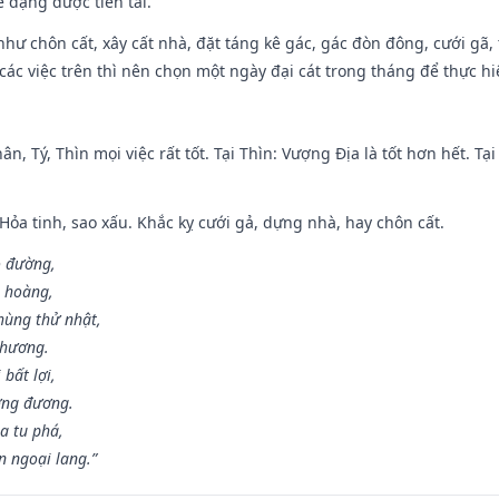
ẽ đặng được tiền tài.
như chôn cất, xây cất nhà, đặt táng kê gác, gác đòn đông, cưới gã, t
ác việc trên thì nên chọn một ngày đại cát trong tháng để thực hi
ân, Tý, Thìn mọi việc rất tốt. Tại Thìn: Vượng Địa là tốt hơn hết. T
 Hỏa tinh, sao xấu. Khắc kỵ cưới gả, dựng nhà, hay chôn cất.
o đường,
n hoàng,
hùng thử nhật,
 hương.
bất lợi,
ơng đương.
a tu phá,
n ngoại lang.”