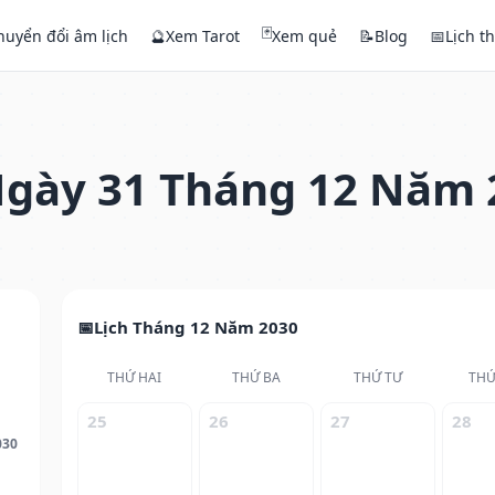
🃏
huyển đổi âm lịch
🔮
Xem Tarot
Xem quẻ
📝
Blog
📅
Lịch t
gày 31 Tháng 12 Năm 
Lịch Tháng 12 Năm 2030
THỨ HAI
THỨ BA
THỨ TƯ
THỨ
25
26
27
28
030