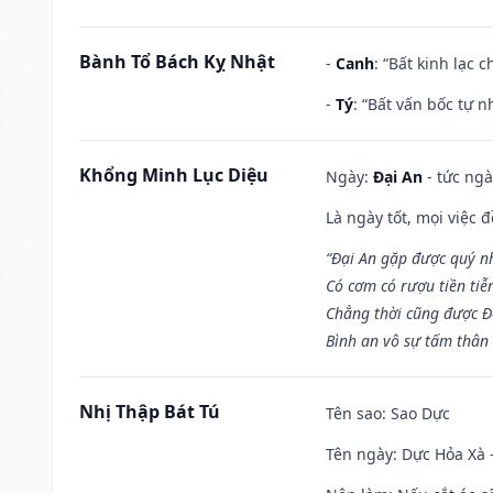
Bành Tổ Bách Kỵ Nhật
-
Canh
: “Bất kinh lạc
-
Tý
: “Bất vấn bốc tự 
Khổng Minh Lục Diệu
Ngày:
Đại An
- tức ngà
Là ngày tốt, mọi việc
“Đại An gặp được quý n
Có cơm có rượu tiền tiễ
Chẳng thời cũng được Đ
Bình an vô sự tấm thân
Nhị Thập Bát Tú
Tên sao
: Sao Dực
Tên ngày
: Dực Hỏa Xà 