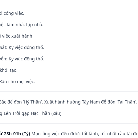
i công việc.
việc làm nhà, lợp nhà.
i việc xuất hành.
át: Kỵ việc động thổ.
ển: Kỵ việc động thổ.
khởi tạo.
Xấu cho mọi việc.
ắc để đón 'Hỷ Thần'. Xuất hành hướng Tây Nam để đón 'Tài Thần'.
 Lên Trời gặp Hạc Thần (xấu)
ừ 23h-01h (Tý)
Mọi công việc đều được tốt lành, tốt nhất cầu tài