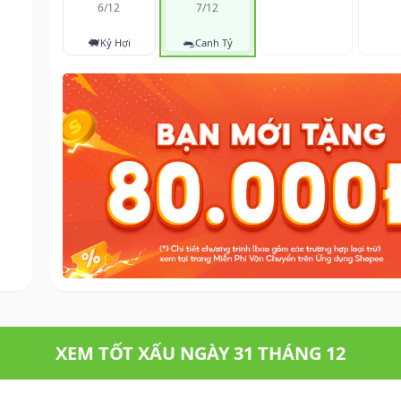
6/12
7/12
🐖
🐀
Kỷ Hợi
Canh Tý
XEM TỐT XẤU NGÀY 31 THÁNG 12