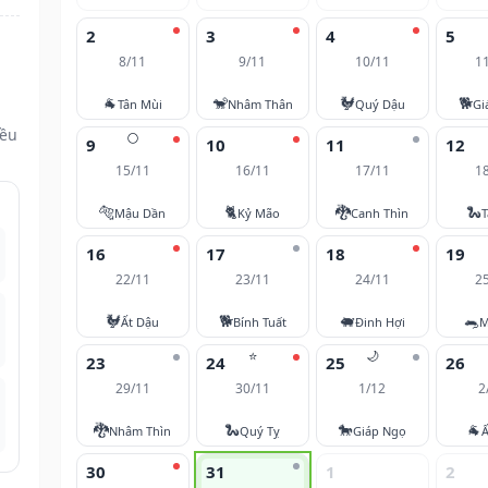
2
3
4
5
8/11
9/11
10/11
1
🐐
🐒
🐓
🐕
Tân Mùi
Nhâm Thân
Quý Dậu
Gi
đều
🌕
9
10
11
12
15/11
16/11
17/11
1
🐅
🐈
🐉
🐍
Mậu Dần
Kỷ Mão
Canh Thìn
T
16
17
18
19
22/11
23/11
24/11
2
🐓
🐕
🐖
🐀
Ất Dậu
Bính Tuất
Đinh Hợi
M
⭐
🌙
23
24
25
26
29/11
30/11
1/12
2
🐉
🐍
🐎
🐐
Nhâm Thìn
Quý Tỵ
Giáp Ngọ
Ấ
30
31
1
2