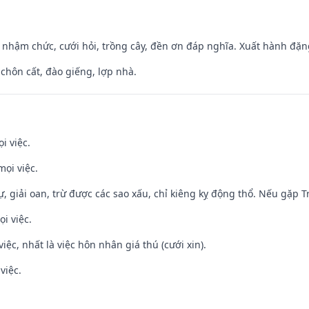
 nhậm chức, cưới hỏi, trồng cây, đền ơn đáp nghĩa. Xuất hành đặng 
 chôn cất, đào giếng, lợp nhà.
i việc.
mọi việc.
tự, giải oan, trừ được các sao xấu, chỉ kiêng kỵ động thổ. Nếu gặp Tr
i việc.
việc, nhất là việc hôn nhân giá thú (cưới xin).
việc.