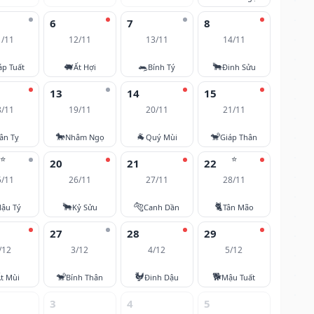
6
7
8
1/11
12/11
13/11
14/11
🐖
🐀
🐂
áp Tuất
Ất Hợi
Bính Tý
Đinh Sửu
13
14
15
8/11
19/11
20/11
21/11
🐎
🐐
🐒
ân Tỵ
Nhâm Ngọ
Quý Mùi
Giáp Thân
⭐
⭐
20
21
22
5/11
26/11
27/11
28/11
🐂
🐅
🐈
ậu Tý
Kỷ Sửu
Canh Dần
Tân Mão
27
28
29
/12
3/12
4/12
5/12
🐒
🐓
🐕
t Mùi
Bính Thân
Đinh Dậu
Mậu Tuất
3
4
5