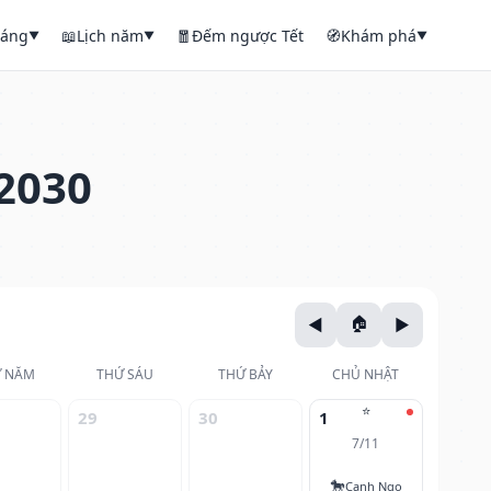
háng
📖
Lịch năm
🧧
Đếm ngược Tết
🧭
Khám phá
▼
▼
▼
2030
 NĂM
THỨ SÁU
THỨ BẢY
CHỦ NHẬT
⭐
29
30
1
7/11
🐎
Canh Ngọ