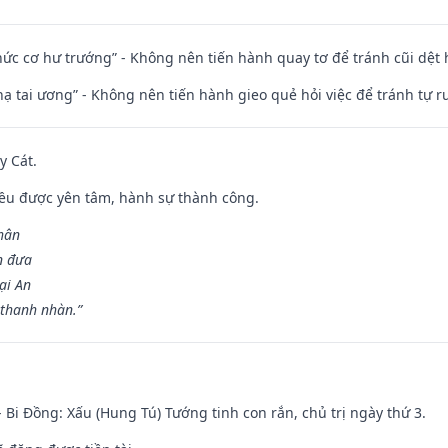
 chức cơ hư trướng” - Không nên tiến hành quay tơ để tránh cũi dệt
nhạ tai ương” - Không nên tiến hành gieo quẻ hỏi việc để tránh tự r
y Cát.
 đều được yên tâm, hành sự thành công.
hân
n đưa
ại An
 thanh nhàn.”
- Bi Đồng: Xấu (Hung Tú) Tướng tinh con rắn, chủ trị ngày thứ 3.