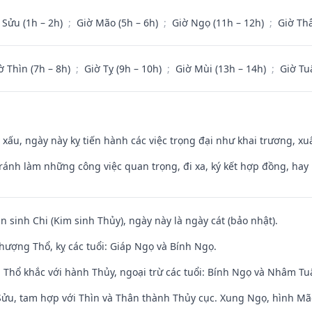
 Sửu (1h – 2h)
;
Giờ Mão (5h – 6h)
;
Giờ Ngọ (11h – 12h)
;
Giờ Th
ờ Thìn (7h – 8h)
;
Giờ Tỵ (9h – 10h)
;
Giờ Mùi (13h – 14h)
;
Giờ Tu
y xấu, ngày này kỵ tiến hành các việc trọng đại như khai trương, xuấ
Tránh làm những công việc quan trọng, đi xa, ký kết hợp đồng, hay 
n sinh Chi (Kim sinh Thủy), ngày này là ngày cát (bảo nhật).
hượng Thổ, kỵ các tuổi: Giáp Ngọ và Bính Ngọ.
 Thổ khắc với hành Thủy, ngoại trừ các tuổi: Bính Ngọ và Nhâm T
 Sửu, tam hợp với Thìn và Thân thành Thủy cục. Xung Ngọ, hình Mão