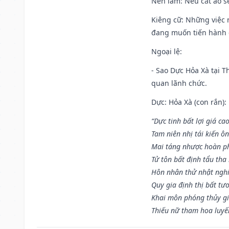
Nên làm
: Nếu cắt áo s
Kiêng cữ
: Những việc 
đang muốn tiến hành c
Ngoại lệ
:
- Sao Dực Hỏa Xà tại Th
quan lãnh chức.
Dực: Hỏa Xà (con rắn):
“Dực tinh bất lợi giá ca
Tam niên nhị tái kiến ô
Mai táng nhược hoàn p
Tử tôn bất định tẩu tha
Hôn nhân thử nhật nghi 
Quy gia định thị bất tư
Khai môn phóng thủy gi
Thiếu nữ tham hoa luyế