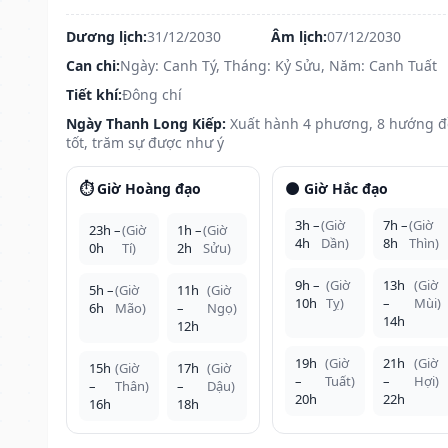
Dương lịch:
31/12/2030
Âm lịch:
07/12/2030
Can chi:
Ngày: Canh Tý, Tháng: Kỷ Sửu, Năm: Canh Tuất
Tiết khí:
Đông chí
Ngày Thanh Long Kiếp:
Xuất hành 4 phương, 8 hướng 
tốt, trăm sự được như ý
⏱️ Giờ Hoàng đạo
🌑 Giờ Hắc đạo
3h –
(Giờ
7h –
(Giờ
23h –
(Giờ
1h –
(Giờ
4h
Dần)
8h
Thìn)
0h
Tí)
2h
Sửu)
9h –
(Giờ
13h
(Giờ
5h –
(Giờ
11h
(Giờ
10h
Tỵ)
–
Mùi)
6h
Mão)
–
Ngọ)
14h
12h
19h
(Giờ
21h
(Giờ
15h
(Giờ
17h
(Giờ
–
Tuất)
–
Hợi)
–
Thân)
–
Dậu)
20h
22h
16h
18h