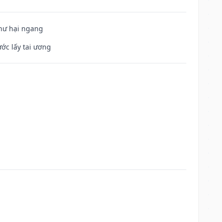
 hư hại ngang
ước lấy tai ương