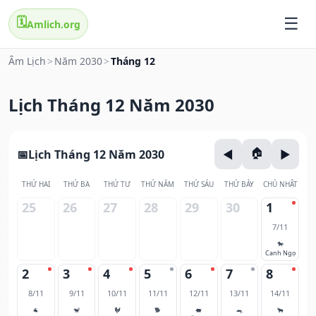
🗓️
Amlich.org
Âm Lịch
>
Năm 2030
>
Tháng 12
Lịch Tháng 12 Năm 2030
Lịch Tháng 12 Năm 2030
THỨ HAI
THỨ BA
THỨ TƯ
THỨ NĂM
THỨ SÁU
THỨ BẢY
CHỦ NHẬT
25
26
27
28
29
30
1
7/11
🐎
Canh Ngọ
2
3
4
5
6
7
8
8/11
9/11
10/11
11/11
12/11
13/11
14/11
🐐
🐒
🐓
🐕
🐖
🐀
🐂