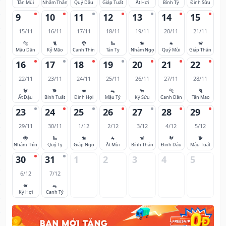
Tân Mùi
Nhâm Thân
Quý Dậu
Giáp Tuất
Ất Hợi
Bính Tý
Đinh Sửu
9
10
11
12
13
14
15
15/11
16/11
17/11
18/11
19/11
20/11
21/11
🐅
🐈
🐉
🐍
🐎
🐐
🐒
Mậu Dần
Kỷ Mão
Canh Thìn
Tân Tỵ
Nhâm Ngọ
Quý Mùi
Giáp Thân
16
17
18
19
20
21
22
22/11
23/11
24/11
25/11
26/11
27/11
28/11
🐓
🐕
🐖
🐀
🐂
🐅
🐈
Ất Dậu
Bính Tuất
Đinh Hợi
Mậu Tý
Kỷ Sửu
Canh Dần
Tân Mão
23
24
25
26
27
28
29
29/11
30/11
1/12
2/12
3/12
4/12
5/12
🐉
🐍
🐎
🐐
🐒
🐓
🐕
Nhâm Thìn
Quý Tỵ
Giáp Ngọ
Ất Mùi
Bính Thân
Đinh Dậu
Mậu Tuất
30
31
1
2
3
4
5
6/12
7/12
🐖
🐀
Kỷ Hợi
Canh Tý