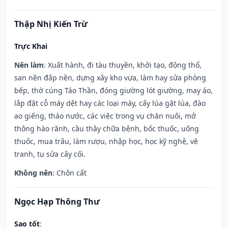
Thập Nhị Kiến Trừ
Trực Khai
Nên làm
: Xuất hành, đi tàu thuyền, khởi tạo, động thổ,
san nền đắp nền, dựng xây kho vựa, làm hay sửa phòng
bếp, thờ cúng Táo Thần, đóng giường lót giường, may áo,
lắp đặt cỗ máy dệt hay các loại máy, cấy lúa gặt lúa, đào
ao giếng, tháo nước, các việc trong vụ chăn nuôi, mở
thông hào rãnh, cầu thầy chữa bệnh, bốc thuốc, uống
thuốc, mua trâu, làm rượu, nhập học, học kỹ nghệ, vẽ
tranh, tu sửa cây cối.
Không nên
: Chôn cất
Ngọc Hạp Thông Thư
Sao tốt
: