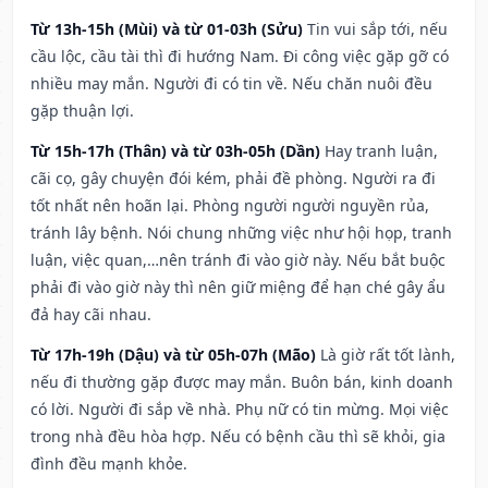
Từ 13h-15h (Mùi) và từ 01-03h (Sửu)
Tin vui sắp tới, nếu
cầu lộc, cầu tài thì đi hướng Nam. Đi công việc gặp gỡ có
nhiều may mắn. Người đi có tin về. Nếu chăn nuôi đều
gặp thuận lợi.
Từ 15h-17h (Thân) và từ 03h-05h (Dần)
Hay tranh luận,
cãi cọ, gây chuyện đói kém, phải đề phòng. Người ra đi
tốt nhất nên hoãn lại. Phòng người người nguyền rủa,
tránh lây bệnh. Nói chung những việc như hội họp, tranh
luận, việc quan,…nên tránh đi vào giờ này. Nếu bắt buộc
phải đi vào giờ này thì nên giữ miệng để hạn ché gây ẩu
đả hay cãi nhau.
Từ 17h-19h (Dậu) và từ 05h-07h (Mão)
Là giờ rất tốt lành,
nếu đi thường gặp được may mắn. Buôn bán, kinh doanh
có lời. Người đi sắp về nhà. Phụ nữ có tin mừng. Mọi việc
trong nhà đều hòa hợp. Nếu có bệnh cầu thì sẽ khỏi, gia
đình đều mạnh khỏe.