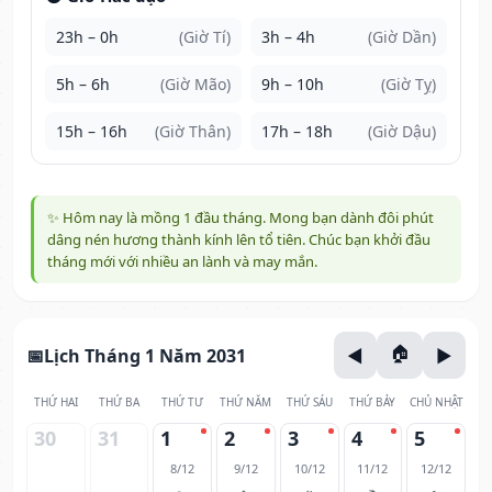
23h – 0h
(Giờ Tí)
3h – 4h
(Giờ Dần)
5h – 6h
(Giờ Mão)
9h – 10h
(Giờ Tỵ)
15h – 16h
(Giờ Thân)
17h – 18h
(Giờ Dậu)
✨ Hôm nay là mồng 1 đầu tháng. Mong bạn dành đôi phút
dâng nén hương thành kính lên tổ tiên. Chúc bạn khởi đầu
tháng mới với nhiều an lành và may mắn.
Lịch Tháng 1 Năm 2031
THỨ HAI
THỨ BA
THỨ TƯ
THỨ NĂM
THỨ SÁU
THỨ BẢY
CHỦ NHẬT
30
31
1
2
3
4
5
8/12
9/12
10/12
11/12
12/12