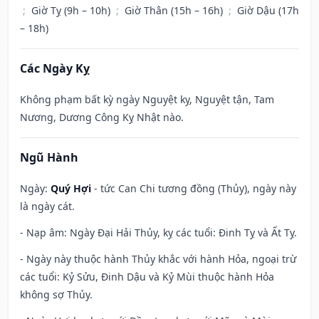
;
Giờ Tỵ (9h – 10h)
;
Giờ Thân (15h – 16h)
;
Giờ Dậu (17h
– 18h)
Các Ngày Kỵ
Không phạm bất kỳ ngày Nguyệt kỵ, Nguyệt tận, Tam
Nương, Dương Công Kỵ Nhật nào.
Ngũ Hành
Ngày:
Quý Hợi
- tức Can Chi tương đồng (Thủy), ngày này
là ngày cát.
- Nạp âm: Ngày Đại Hải Thủy, kỵ các tuổi: Đinh Tỵ và Ất Tỵ.
- Ngày này thuộc hành Thủy khắc với hành Hỏa, ngoại trừ
các tuổi: Kỷ Sửu, Đinh Dậu và Kỷ Mùi thuộc hành Hỏa
không sợ Thủy.