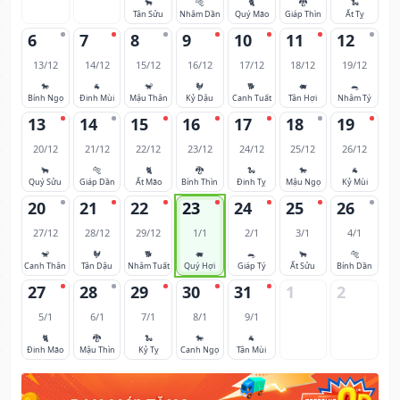
🐂
🐅
🐈
🐉
🐍
Tân Sửu
Nhâm Dần
Quý Mão
Giáp Thìn
Ất Tỵ
6
7
8
9
10
11
12
13/12
14/12
15/12
16/12
17/12
18/12
19/12
🐎
🐐
🐒
🐓
🐕
🐖
🐀
Bính Ngọ
Đinh Mùi
Mậu Thân
Kỷ Dậu
Canh Tuất
Tân Hợi
Nhâm Tý
13
14
15
16
17
18
19
20/12
21/12
22/12
23/12
24/12
25/12
26/12
🐂
🐅
🐈
🐉
🐍
🐎
🐐
Quý Sửu
Giáp Dần
Ất Mão
Bính Thìn
Đinh Tỵ
Mậu Ngọ
Kỷ Mùi
20
21
22
23
24
25
26
27/12
28/12
29/12
1/1
2/1
3/1
4/1
🐒
🐓
🐕
🐖
🐀
🐂
🐅
Canh Thân
Tân Dậu
Nhâm Tuất
Quý Hợi
Giáp Tý
Ất Sửu
Bính Dần
27
28
29
30
31
1
2
5/1
6/1
7/1
8/1
9/1
🐈
🐉
🐍
🐎
🐐
Đinh Mão
Mậu Thìn
Kỷ Tỵ
Canh Ngọ
Tân Mùi