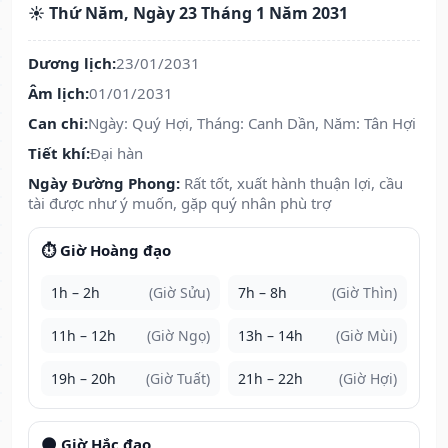
☀️ Thứ Năm, Ngày 23 Tháng 1 Năm 2031
Dương lịch:
23/01/2031
Âm lịch:
01/01/2031
Can chi:
Ngày: Quý Hợi, Tháng: Canh Dần, Năm: Tân Hợi
Tiết khí:
Đại hàn
Ngày Đường Phong:
Rất tốt, xuất hành thuận lợi, cầu
tài được như ý muốn, gặp quý nhân phù trợ
⏱️ Giờ Hoàng đạo
1h – 2h
(Giờ Sửu)
7h – 8h
(Giờ Thìn)
11h – 12h
(Giờ Ngọ)
13h – 14h
(Giờ Mùi)
19h – 20h
(Giờ Tuất)
21h – 22h
(Giờ Hợi)
🌑 Giờ Hắc đạo