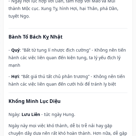
- Ngày Hợi lục hợp với Dần, tam hợp với Mão và Mùi
thành Mộc cục. Xung Tỵ, hình Hợi, hại Thân, phá Dần,
tuyệt Ngọ.
Bành Tổ Bách Kỵ Nhật
-
Quý
: “Bất từ tụng lí nhược địch cường” - Không nên tiến
hành các việc liên quan đến kiện tụng, ta lý yếu địch lý
mạnh
-
Hợi
: “Bất giá thú tất chủ phân trương” - Không nên tiến
hành các việc liên quan đến cưới hỏi để tránh ly biệt
Khổng Minh Lục Diệu
Ngày:
Lưu Liên
- tức ngày Hung.
Ngày này mọi việc khó thành, dễ bị trễ nải hay gặp
chuyện dây dưa nên rất khó hoàn thành. Hơn nữa, dễ gặp