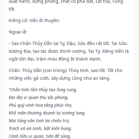
xuất hành, dựng phòng, chặt cỏ phá đất, cất trại, cũng
tốt.
Kiêng cữ
: Việc đi thuyền.
Ngoại lệ
:
- Sao Chẩn Thủy Dẫn tại Tỵ, Dậu, Sửu đều rất tốt. Tại Sửu:
Vượng Địa, tạo tác được thịnh vượng. Tại Tỵ: Đăng Viên là
ngôi tôn đại, trăm mưu động ắt thành danh.
Chẩn: Thủy Dẫn (con trùng): Thủy tinh, sao tốt. Tốt cho
những việc gả cưới, xây dựng cũng như an táng.
“Chẩn tinh lâm thủy tạo long cung,
Đại đại vi quan thụ sắc phong,
Phú quý vinh hoa tăng phúc thọ,
Khố mãn thương doanh tự xương long.
Mai táng văn tinh lai chiếu trợ,
Trạch xá an ninh, bất kiến hung.
Cánh hữu vi quan, tiên đế sủng,