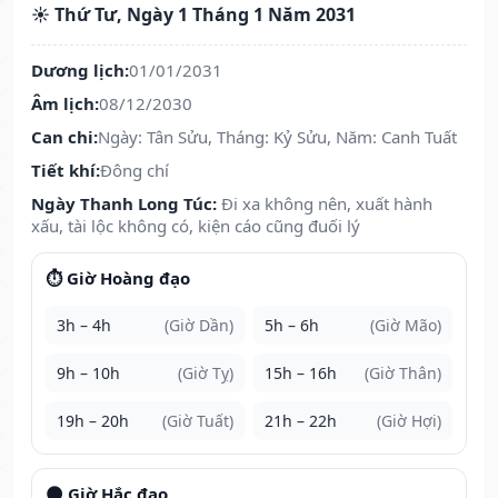
☀️ Thứ Tư, Ngày 1 Tháng 1 Năm 2031
Dương lịch:
01/01/2031
Âm lịch:
08/12/2030
Can chi:
Ngày: Tân Sửu, Tháng: Kỷ Sửu, Năm: Canh Tuất
Tiết khí:
Đông chí
Ngày Thanh Long Túc:
Đi xa không nên, xuất hành
xấu, tài lộc không có, kiện cáo cũng đuối lý
⏱️ Giờ Hoàng đạo
3h – 4h
(Giờ Dần)
5h – 6h
(Giờ Mão)
9h – 10h
(Giờ Tỵ)
15h – 16h
(Giờ Thân)
19h – 20h
(Giờ Tuất)
21h – 22h
(Giờ Hợi)
🌑 Giờ Hắc đạo