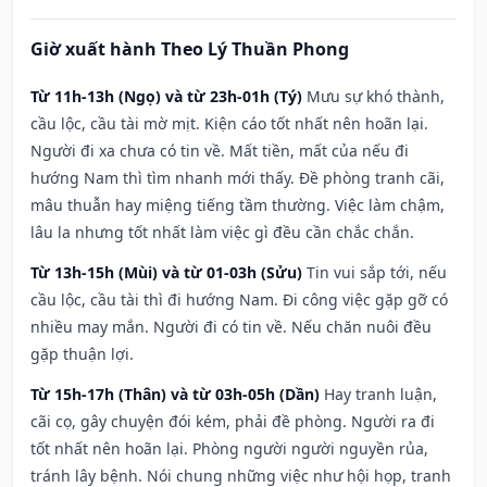
Giờ xuất hành Theo Lý Thuần Phong
Từ 11h-13h (Ngọ) và từ 23h-01h (Tý)
Mưu sự khó thành,
cầu lộc, cầu tài mờ mịt. Kiện cáo tốt nhất nên hoãn lại.
Người đi xa chưa có tin về. Mất tiền, mất của nếu đi
hướng Nam thì tìm nhanh mới thấy. Đề phòng tranh cãi,
mâu thuẫn hay miệng tiếng tầm thường. Việc làm chậm,
lâu la nhưng tốt nhất làm việc gì đều cần chắc chắn.
Từ 13h-15h (Mùi) và từ 01-03h (Sửu)
Tin vui sắp tới, nếu
cầu lộc, cầu tài thì đi hướng Nam. Đi công việc gặp gỡ có
nhiều may mắn. Người đi có tin về. Nếu chăn nuôi đều
gặp thuận lợi.
Từ 15h-17h (Thân) và từ 03h-05h (Dần)
Hay tranh luận,
cãi cọ, gây chuyện đói kém, phải đề phòng. Người ra đi
tốt nhất nên hoãn lại. Phòng người người nguyền rủa,
tránh lây bệnh. Nói chung những việc như hội họp, tranh