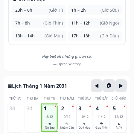
23h – 0h
(Giờ Tí)
1h – 2h
(Giờ Sửu)
7h – 8h
(Giờ Thìn)
11h – 12h
(Giờ Ngọ)
13h – 14h
(Giờ Mùi)
17h – 18h
(Giờ Dậu)
Hãy biết ơn những gì bạn có.
— Oprah Winfrey
Lịch Tháng 1 Năm 2031
THỨ HAI
THỨ BA
THỨ TƯ
THỨ NĂM
THỨ SÁU
THỨ BẢY
CHỦ NHẬT
30
31
1
2
3
4
5
8/12
9/12
10/12
11/12
12/12
🐂
🐅
🐈
🐉
🐍
Tân Sửu
Nhâm Dần
Quý Mão
Giáp Thìn
Ất Tỵ