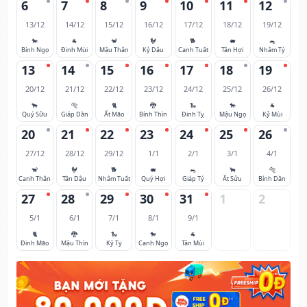
6
7
8
9
10
11
12
13/12
14/12
15/12
16/12
17/12
18/12
19/12
🐎
🐐
🐒
🐓
🐕
🐖
🐀
Bính Ngọ
Đinh Mùi
Mậu Thân
Kỷ Dậu
Canh Tuất
Tân Hợi
Nhâm Tý
13
14
15
16
17
18
19
20/12
21/12
22/12
23/12
24/12
25/12
26/12
🐂
🐅
🐈
🐉
🐍
🐎
🐐
Quý Sửu
Giáp Dần
Ất Mão
Bính Thìn
Đinh Tỵ
Mậu Ngọ
Kỷ Mùi
20
21
22
23
24
25
26
27/12
28/12
29/12
1/1
2/1
3/1
4/1
🐒
🐓
🐕
🐖
🐀
🐂
🐅
Canh Thân
Tân Dậu
Nhâm Tuất
Quý Hợi
Giáp Tý
Ất Sửu
Bính Dần
27
28
29
30
31
1
2
5/1
6/1
7/1
8/1
9/1
🐈
🐉
🐍
🐎
🐐
Đinh Mão
Mậu Thìn
Kỷ Tỵ
Canh Ngọ
Tân Mùi