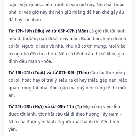
luận, việc quan,…nên tránh đi vào giờ này. Nếu bắt buộc
phải đi vào giờ này thì nên giữ miệng để hạn ché gây ẩu
đả hay cãi nhau.
Từ 17h-19h (Dậu) và từ 05h-07h (Mão)
Là giờ rất tốt lành,
nếu đi thường gặp được may mắn. Buôn bán, kinh doanh
có lời. Người đi sắp về nhà. Phụ nữ có tin mừng. Mọi việc
trong nhà đều hòa hợp. Nếu có bệnh cầu thì sẽ khỏi, gia
đình đều mạnh khỏe.
Từ 19h-21h (Tuất) và từ 07h-09h (Thìn)
Cầu tài thì không
có lợi, hoặc hay bị trái ý. Nếu ra đi hay thiệt, gặp nạn, việc
quan trọng thì phải đòn, gặp ma quỷ nên cúng tế thì mới
an.
Từ 21h-23h (Hợi) và từ 09h-11h (Tị)
Mọi công việc đều
được tốt lành, tốt nhất cầu tài đi theo hướng Tây Nam –
Nhà cửa được yên lành. Người xuất hành thì đều bình
yên.