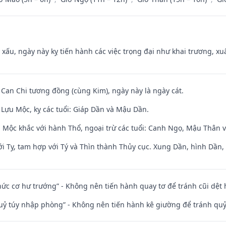
y xấu, ngày này kỵ tiến hành các việc trọng đại như khai trương, xuấ
 Can Chi tương đồng (cùng Kim), ngày này là ngày cát.
Lựu Mộc, kỵ các tuổi: Giáp Dần và Mậu Dần.
 Mộc khắc với hành Thổ, ngoại trừ các tuổi: Canh Ngọ, Mậu Thân 
i Tỵ, tam hợp với Tý và Thìn thành Thủy cục. Xung Dần, hình Dần, h
 chức cơ hư trướng” - Không nên tiến hành quay tơ để tránh cũi dệt
quỷ túy nhập phòng” - Không nên tiến hành kê giường để tránh q