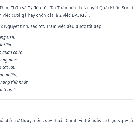
 Thìn, Thân và Tý đều tốt. Tại Thân hiệu là Nguyệt Quải Khôn Sơn, t
việc cưới gả hay chôn cất là 2 việc ĐẠI KIẾT.
): Nguyệt tinh, sao tốt. Trăm việc đều được tốt đẹp.
ang tiền,
t tiền
m quan chức,
hong niên
cát lật,
an nhiên,
hùng thử nhật,
ọ toàn.”
nói đến sự Nguy hiểm, suy thoái. Chính vì thế ngày có trực Nguy l