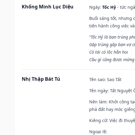
Khổng Minh Lục Diệu
Ngày:
Tốc Hỷ
- tức ngà
Buổi sáng tốt, nhưng 
tiến hành công việc v
“Tốc Hỷ là bạn trùng p
Gặp trùng gặp bạn vợ c
Có tài có lộc hẳn hoi
Cầu gì cũng được mừng 
Nhị Thập Bát Tú
Tên sao
: Sao Tất
Tên ngày
: Tất Nguyệt 
Nên làm
: Khởi công tạ
phá đất hay móc giếng
Kiêng cữ
: Việc đi thuy
Ngoại lệ
: