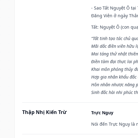
- Sao Tất Nguyệt Ô tại
Đăng Viên ở ngày Thân 
Tất: Nguyệt Ô (con quạ
“Tất tinh tạo tác chủ qu
Mãi dắc điền viên hữu lậ
Mai táng thử nhật thiê
Điền tàm đại thực lai p
Khai môn phóng thủy đa 
Hợp gia nhân khẩu đắc 
Hôn nhân nhược năng p
Sinh đắc hài nhi phúc th
Thập Nhị Kiến Trừ
Trực Nguy
Nói đến Trực Nguy là 