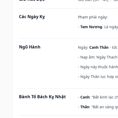
Các Ngày Kỵ
Phạm phải ngày:
-
Tam Nương
: Là ngà
Ngũ Hành
Ngày:
Canh Thân
- tức
- Nạp âm: Ngày Thạch 
- Ngày này thuộc hành
- Ngày Thân lục hợp vớ
Bành Tổ Bách Kỵ Nhật
-
Canh
: “Bất kinh lạc
-
Thân
: “Bất an sàng 