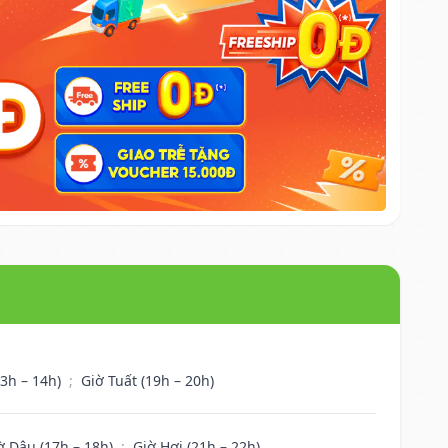
13h – 14h)
;
Giờ Tuất (19h – 20h)
ờ Dậu (17h – 18h)
;
Giờ Hợi (21h – 22h)