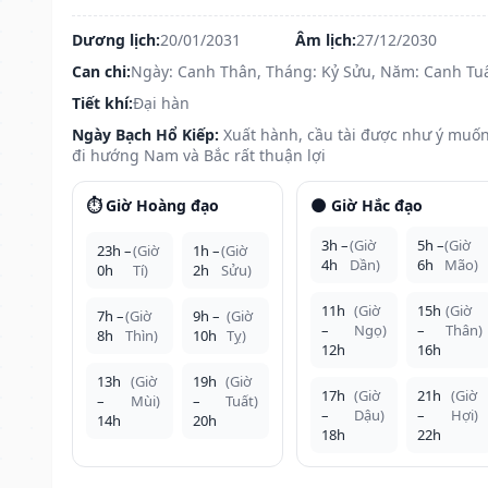
Dương lịch:
20/01/2031
Âm lịch:
27/12/2030
Can chi:
Ngày: Canh Thân, Tháng: Kỷ Sửu, Năm: Canh Tu
Tiết khí:
Đại hàn
Ngày Bạch Hổ Kiếp:
Xuất hành, cầu tài được như ý muốn
đi hướng Nam và Bắc rất thuận lợi
⏱️ Giờ Hoàng đạo
🌑 Giờ Hắc đạo
3h –
(Giờ
5h –
(Giờ
23h –
(Giờ
1h –
(Giờ
4h
Dần)
6h
Mão)
0h
Tí)
2h
Sửu)
11h
(Giờ
15h
(Giờ
7h –
(Giờ
9h –
(Giờ
–
Ngọ)
–
Thân)
8h
Thìn)
10h
Tỵ)
12h
16h
13h
(Giờ
19h
(Giờ
17h
(Giờ
21h
(Giờ
–
Mùi)
–
Tuất)
–
Dậu)
–
Hợi)
14h
20h
18h
22h