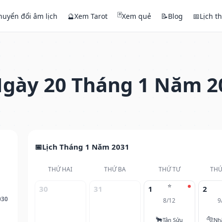
🃏
huyển đổi âm lịch
🔮
Xem Tarot
Xem quẻ
📝
Blog
📅
Lịch t
gày 20 Tháng 1 Năm 2
Lịch Tháng 1 Năm 2031
THỨ HAI
THỨ BA
THỨ TƯ
THỨ
⭐
30
31
1
2
030
8/12
9
🐂
🐅
Tân Sửu
Nh