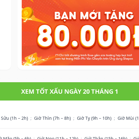
XEM TỐT XẤU NGÀY 20 THÁNG 1
 Sửu (1h – 2h)
;
Giờ Thìn (7h – 8h)
;
Giờ Tỵ (9h – 10h)
;
Giờ Mùi (
ờ Mão (5h – 6h)
;
Giờ Ngọ (11h – 12h)
;
Giờ Thân (15h – 16h)
;
Gi