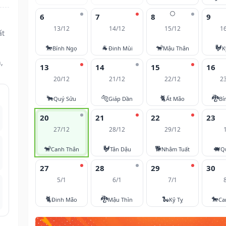
🌕
6
7
8
9
13/12
14/12
15/12
1
ất
🐎
🐐
🐒
🐓
Bính Ngọ
Đinh Mùi
Mậu Thân
K
,
13
14
15
16
20/12
21/12
22/12
2
🐂
🐅
🐈
🐉
Quý Sửu
Giáp Dần
Ất Mão
Bí
20
21
22
23
27/12
28/12
29/12
🐒
🐓
🐕
🐖
Canh Thân
Tân Dậu
Nhâm Tuất
Q
27
28
29
30
5/1
6/1
7/1
🐈
🐉
🐍
🐎
Đinh Mão
Mậu Thìn
Kỷ Tỵ
Ca