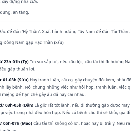
ệc xây dựng nhà cửa.
 dựng, an táng.
ắc để đón 'Hỷ Thần'. Xuất hành hướng Tây Nam để đón 'Tài Thần'.
g Đông Nam gặp Hạc Thần (xấu)
ừ 23h-01h (Tý)
Tin vui sắp tới, nếu cầu lộc, cầu tài thì đi hướng 
đều gặp thuận lợi.
ừ 01-03h (Sửu)
Hay tranh luận, cãi cọ, gây chuyện đói kém, phải đ
nh lây bệnh. Nói chung những việc như hội họp, tranh luận, việc q
iữ miệng để hạn ché gây ẩu đả hay cãi nhau.
từ 03h-05h (Dần)
Là giờ rất tốt lành, nếu đi thường gặp được may
ọi việc trong nhà đều hòa hợp. Nếu có bệnh cầu thì sẽ khỏi, gia 
từ 05h-07h (Mão)
Cầu tài thì không có lợi, hoặc hay bị trái ý. Nếu r
ì mới an.