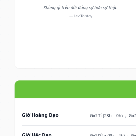
Không gì trên đời đáng sợ hơn sự thật.
— Lev Tolstoy
Giờ Hoàng Đạo
Giờ Tí (23h – 0h)
;
Giờ
Giờ Hắc Đạo
Giờ Dần (3h – 4h)
;
Gi