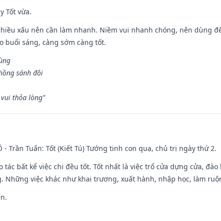
y Tốt vừa.
chiều xấu nên cần làm nhanh. Niềm vui nhanh chóng, nên dùng để 
ào buổi sáng, càng sớm càng tốt.
hùng
hồng sánh đôi
vui thỏa lòng”
Ô - Trần Tuấn: Tốt (Kiết Tú) Tướng tinh con quạ, chủ trị ngày thứ 2.
o tác bất kể việc chi đều tốt. Tốt nhất là việc trổ cửa dựng cửa, đà
. Những việc khác như khai trương, xuất hành, nhập học, làm ruộn
ền.