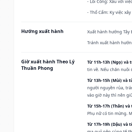
- Lôi Công: Xấu với vi
- Thổ Cẩm: Kỵ việc xây
Hướng xuất hành
Xuất hành hướng Tây B
Tránh xuất hành hướn
Giờ xuất hành Theo Lý
Từ 11h-13h (Ngọ) và t
Thuần Phong
tin về. Nếu chăn nuôi 
Từ 13h-15h (Mùi) và t
người nguyền rủa, trá
vào giờ này thì nên g
Từ 15h-17h (Thân) và 
Phụ nữ có tin mừng. M
Từ 17h-19h (Dậu) và 
ma quỷ nên cúng tế th