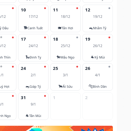
10
11
12
6/12
17/12
18/12
19/12
🐕
🐖
🐀
ỷ Dậu
Canh Tuất
Tân Hợi
Nhâm Tý
⭐
17
18
19
3/12
24/12
25/12
26/12
🐍
🐎
🐐
nh Thìn
Đinh Tỵ
Mậu Ngọ
Kỷ Mùi
⭐
24
25
26
1/1
2/1
3/1
4/1
🐀
🐂
🐅
uý Hợi
Giáp Tý
Ất Sửu
Bính Dần
31
1
2
8/1
9/1
🐐
nh Ngọ
Tân Mùi