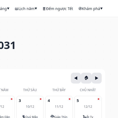
háng
📖
Lịch năm
🧧
Đếm ngược Tết
🧭
Khám phá
▼
▼
▼
031
 NĂM
THỨ SÁU
THỨ BẢY
CHỦ NHẬT
3
4
5
/12
10/12
11/12
12/12
🐈
🐉
🐍
âm Dần
Quý Mão
Giáp Thìn
Ất Tỵ