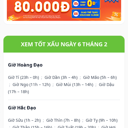
XEM TỐT XẤU NGÀY 6 THÁNG 2
Giờ Hoàng Đạo
Giờ Tí (23h – 0h)
;
Giờ Dần (3h – 4h)
;
Giờ Mão (5h – 6h)
;
Giờ Ngọ (11h – 12h)
;
Giờ Mùi (13h – 14h)
;
Giờ Dậu
(17h – 18h)
Giờ Hắc Đạo
Giờ Sửu (1h – 2h)
;
Giờ Thìn (7h – 8h)
;
Giờ Tỵ (9h – 10h)
;
Giờ Thân (15h – 16h)
;
Giờ Tuất (19h – 20h)
;
Giờ Hợi