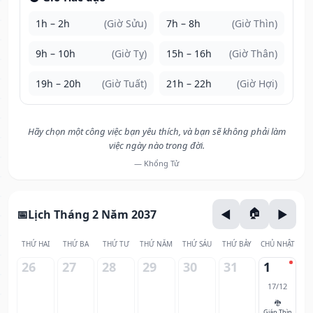
1h – 2h
(Giờ Sửu)
7h – 8h
(Giờ Thìn)
9h – 10h
(Giờ Tỵ)
15h – 16h
(Giờ Thân)
19h – 20h
(Giờ Tuất)
21h – 22h
(Giờ Hợi)
Hãy chọn một công việc bạn yêu thích, và bạn sẽ không phải làm
việc ngày nào trong đời.
— Khổng Tử
Lịch Tháng 2 Năm 2037
THỨ HAI
THỨ BA
THỨ TƯ
THỨ NĂM
THỨ SÁU
THỨ BẢY
CHỦ NHẬT
26
27
28
29
30
31
1
17/12
🐉
Giáp Thìn