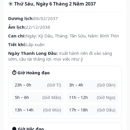
☀️ Thứ Sáu, Ngày 6 Tháng 2 Năm 2037
Dương lịch:
06/02/2037
Âm lịch:
22/12/2036
Can chi:
Ngày: Kỷ Dậu, Tháng: Tân Sửu, Năm: Bính Thìn
Tiết khí:
Lập xuân
Ngày Thanh Long Đầu:
Xuất hành nên đi vào sáng
sớm, cầu tài thắng lợi. mọi việc như ý
⏱️ Giờ Hoàng đạo
23h – 0h
(Giờ Tí)
3h – 4h
(Giờ Dần)
5h – 6h
(Giờ Mão)
11h – 12h
(Giờ Ngọ)
13h – 14h
(Giờ Mùi)
17h – 18h
(Giờ Dậu)
🌑 Giờ Hắc đạo