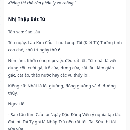
Không thì chó cắn phân ly vợ chồng.”
Nhị Thập Bát Tú
Tên sao
: Sao Lâu
Tên ngày
: Lâu Kim Cẩu - Lưu Long: Tốt (Kiết Tú) Tướng tinh
con chó, chủ trị ngày thứ 6.
Nên làm
: Khởi công mọi việc đều rất tốt. Tốt nhất là việc
dựng cột, cưới gả, trổ cửa, dựng cửa, cất lầu, làm giàn
gác, cắt áo, tháo nước hay các vụ thủy lợi.
Kiêng cữ
: Nhất là lót giường, đóng giường và đi đường
thủy.
Ngoại lệ
:
- Sao Lâu Kim Cẩu tại Ngày Dậu Đăng Viên ý nghĩa tạo tác
đại lợi. Tại Tỵ gọi là Nhập Trù nên rất tốt. Tại Sửu thì tốt
vừa vừa.