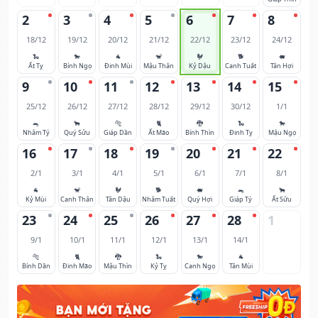
2
3
4
5
6
7
8
18/12
19/12
20/12
21/12
22/12
23/12
24/12
🐍
🐎
🐐
🐒
🐓
🐕
🐖
Ất Tỵ
Bính Ngọ
Đinh Mùi
Mậu Thân
Kỷ Dậu
Canh Tuất
Tân Hợi
9
10
11
12
13
14
15
25/12
26/12
27/12
28/12
29/12
30/12
1/1
🐀
🐂
🐅
🐈
🐉
🐍
🐎
Nhâm Tý
Quý Sửu
Giáp Dần
Ất Mão
Bính Thìn
Đinh Tỵ
Mậu Ngọ
16
17
18
19
20
21
22
2/1
3/1
4/1
5/1
6/1
7/1
8/1
🐐
🐒
🐓
🐕
🐖
🐀
🐂
Kỷ Mùi
Canh Thân
Tân Dậu
Nhâm Tuất
Quý Hợi
Giáp Tý
Ất Sửu
23
24
25
26
27
28
1
9/1
10/1
11/1
12/1
13/1
14/1
🐅
🐈
🐉
🐍
🐎
🐐
Bính Dần
Đinh Mão
Mậu Thìn
Kỷ Tỵ
Canh Ngọ
Tân Mùi