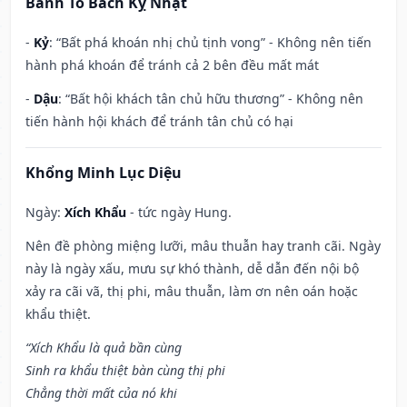
Bành Tổ Bách Kỵ Nhật
-
Kỷ
: “Bất phá khoán nhị chủ tịnh vong” - Không nên tiến
hành phá khoán để tránh cả 2 bên đều mất mát
-
Dậu
: “Bất hội khách tân chủ hữu thương” - Không nên
tiến hành hội khách để tránh tân chủ có hại
Khổng Minh Lục Diệu
Ngày:
Xích Khẩu
- tức ngày Hung.
Nên đề phòng miệng lưỡi, mâu thuẫn hay tranh cãi. Ngày
này là ngày xấu, mưu sự khó thành, dễ dẫn đến nội bộ
xảy ra cãi vã, thị phi, mâu thuẫn, làm ơn nên oán hoặc
khẩu thiệt.
“Xích Khẩu là quả bần cùng
Sinh ra khẩu thiệt bàn cùng thị phi
Chẳng thời mất của nó khi