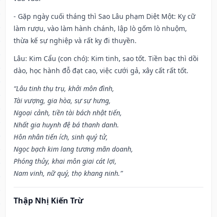
- Gặp ngày cuối tháng thì Sao Lâu phạm Diệt Một: Kỵ cữ
làm rượu, vào làm hành chánh, lập lò gốm lò nhuộm,
thừa kế sự nghiệp và rất kỵ đi thuyền.
Lâu: Kim Cẩu (con chó): Kim tinh, sao tốt. Tiền bạc thì dồi
dào, học hành đỗ đạt cao, việc cưới gả, xây cất rất tốt.
“Lâu tinh thụ trụ, khởi môn đình,
Tài vượng, gia hòa, sự sự hưng,
Ngoại cảnh, tiền tài bách nhật tiến,
Nhất gia huynh đệ bá thanh danh.
Hôn nhân tiến ích, sinh quý tử,
Ngọc bạch kim lang tương mãn doanh,
Phóng thủy, khai môn giai cát lợi,
Nam vinh, nữ quý, thọ khang ninh.”
Thập Nhị Kiến Trừ