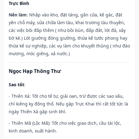
Trực Bình
Nên làm
: Nhập vào kho, đặt táng, gắn cửa, kê gác, đặt
yên chỗ máy, sửa chữa làm tàu, khai trương tàu thuyền,
các việc bồi đắp thêm ( như bồi bùn, đắp đất, lót đá, xây
bờ kè.) Lót giường đóng giường, thừa kế tước phong hay
thừa kế sự nghiệp, các vụ làm cho khuyết thủng ( như đào
mương, móc giếng, xả nước.)
Ngọc Hạp Thông Thư
Sao tốt
:
- Thiên Xá: Tốt cho tế tự, giải oan, trừ được các sao xấu,
chỉ kiêng kỵ động thổ. Nếu gặp Trực Khai thì rất tốt tức là
ngày Thiên Xá gặp sinh khí.
- Thiên Mã (Lộc Mã): Tốt cho việc giao dịch, cầu tài lộc,
kinh doanh, xuất hành.