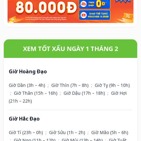
XEM TỐT XẤU NGÀY 1 THÁNG 2
Giờ Hoàng Đạo
Giờ Dần (3h – 4h)
;
Giờ Thìn (7h – 8h)
;
Giờ Tỵ (9h – 10h)
;
Giờ Thân (15h – 16h)
;
Giờ Dậu (17h – 18h)
;
Giờ Hợi
(21h – 22h)
Giờ Hắc Đạo
Giờ Tí (23h – 0h)
;
Giờ Sửu (1h – 2h)
;
Giờ Mão (5h – 6h)
;
Giờ Ngọ (11h – 12h)
;
Giờ Mùi (13h – 14h)
;
Giờ Tuất