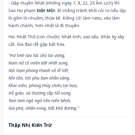
- Gặp Huyền Nhật (những ngày 7, 8, 22, 23 Âm Lịch) thì
Sao Hư phạm
Diệt Một
: ắt chẳng tránh khỏi rủi ro nếu lập
lò gốm lò nhuộm, thừa kế. Kiêng cữ: làm rượu, vào làm
hành chánh, hơn nhất là đi thuyền.
Hư: Nhật Thử (con chuột): Nhật tinh, sao xấu. Khắc kỵ xây
cất. Gia đạo dễ gặp bất hòa.
“Hư tinh tạo tác chủ tai ương,
Nam nữ cô miên bất nhất song,
Nội loạn phong thanh vô lễ tiết,
Nhi tôn, tức phụ bạn nhân sàng,
Khai môn, phóng thủy chiêu tai họa,
Hổ giảo, xà thương cập tốt vong.
Tam tam ngũ ngũ liên niên bệnh,
Gia phá, nhân vong, bất khả đương.”
Thập Nhị Kiến Trừ