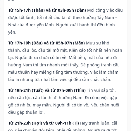
Từ 15h-17h (Thân) và từ 03h-05h (Dần)
Mọi công việc đều
được tốt lành, tốt nhất cầu tài đi theo hướng Tây Nam –
Nhà cửa được yên lành. Người xuất hành thì đều bình
yên.
Từ 17h-19h (Dậu) và từ 05h-07h (Mão)
Mưu sự khó
thành, cầu lộc, cầu tài mờ mịt. Kiện cáo tốt nhất nên hoãn
lại. Người đi xa chưa có tin về. Mất tiền, mất của nếu đi
hướng Nam thì tìm nhanh mới thấy. Đề phòng tranh cãi,
mâu thuẫn hay miệng tiếng tầm thường. Việc làm chậm,
lâu la nhưng tốt nhất làm việc gì đều cần chắc chắn.
Từ 19h-21h (Tuất) và từ 07h-09h (Thìn)
Tin vui sắp tới,
nếu cầu lộc, cầu tài thì đi hướng Nam. Đi công việc gặp
gỡ có nhiều may mắn. Người đi có tin về. Nếu chăn nuôi
đều gặp thuận lợi.
Từ 21h-23h (Hợi) và từ 09h-11h (Tị)
Hay tranh luận, cãi
cọ, gây chuyện đói kém, phải đề phòng. Người ra đi tốt