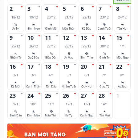
2
3
4
5
6
7
8
18/12
19/12
20/12
21/12
22/12
23/12
24/12
🐍
🐎
🐐
🐒
🐓
🐕
🐖
Ất Tỵ
Bính Ngọ
Đinh Mùi
Mậu Thân
Kỷ Dậu
Canh Tuất
Tân Hợi
9
10
11
12
13
14
15
25/12
26/12
27/12
28/12
29/12
30/12
1/1
🐀
🐂
🐅
🐈
🐉
🐍
🐎
Nhâm Tý
Quý Sửu
Giáp Dần
Ất Mão
Bính Thìn
Đinh Tỵ
Mậu Ngọ
16
17
18
19
20
21
22
2/1
3/1
4/1
5/1
6/1
7/1
8/1
🐐
🐒
🐓
🐕
🐖
🐀
🐂
Kỷ Mùi
Canh Thân
Tân Dậu
Nhâm Tuất
Quý Hợi
Giáp Tý
Ất Sửu
23
24
25
26
27
28
1
9/1
10/1
11/1
12/1
13/1
14/1
🐅
🐈
🐉
🐍
🐎
🐐
Bính Dần
Đinh Mão
Mậu Thìn
Kỷ Tỵ
Canh Ngọ
Tân Mùi