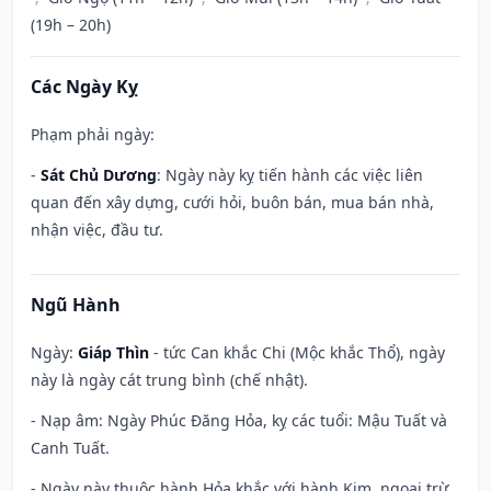
(19h – 20h)
Các Ngày Kỵ
Phạm phải ngày:
-
Sát Chủ Dương
: Ngày này kỵ tiến hành các việc liên
quan đến xây dựng, cưới hỏi, buôn bán, mua bán nhà,
nhận việc, đầu tư.
Ngũ Hành
Ngày:
Giáp Thìn
- tức Can khắc Chi (Mộc khắc Thổ), ngày
này là ngày cát trung bình (chế nhật).
- Nạp âm: Ngày Phúc Đăng Hỏa, kỵ các tuổi: Mậu Tuất và
Canh Tuất.
- Ngày này thuộc hành Hỏa khắc với hành Kim, ngoại trừ