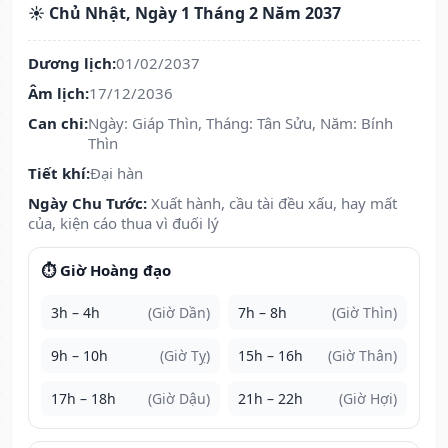
☀️ Chủ Nhật, Ngày 1 Tháng 2 Năm 2037
Dương lịch:
01/02/2037
Âm lịch:
17/12/2036
Can chi:
Ngày: Giáp Thìn, Tháng: Tân Sửu, Năm: Bính
Thìn
Tiết khí:
Đại hàn
Ngày Chu Tước:
Xuất hành, cầu tài đều xấu, hay mất
của, kiện cáo thua vì đuối lý
⏱️ Giờ Hoàng đạo
3h – 4h
(Giờ Dần)
7h – 8h
(Giờ Thìn)
9h – 10h
(Giờ Tỵ)
15h – 16h
(Giờ Thân)
17h – 18h
(Giờ Dậu)
21h – 22h
(Giờ Hợi)