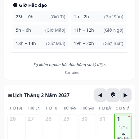
🌑 Giờ Hắc đạo
23h – 0h
(Giờ Tí)
1h – 2h
(Giờ Sửu)
5h – 6h
(Giờ Mão)
11h – 12h
(Giờ Ngọ)
13h – 14h
(Giờ Mùi)
19h – 20h
(Giờ Tuất)
Sự khôn ngoan bắt đầu bằng sự kỳ diệu.
— Socrates
Lịch Tháng 2 Năm 2037
THỨ HAI
THỨ BA
THỨ TƯ
THỨ NĂM
THỨ SÁU
THỨ BẢY
CHỦ NHẬT
26
27
28
29
30
31
1
17/12
🐉
Giáp Thìn