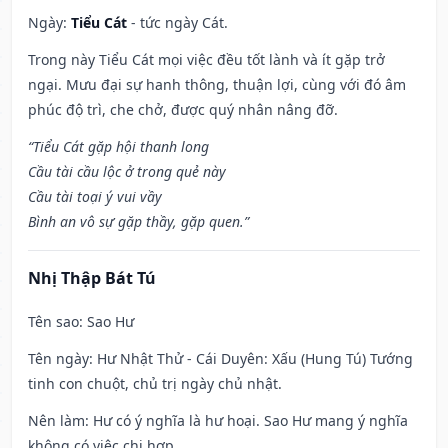
Ngày:
Tiểu Cát
- tức ngày Cát.
Trong này Tiểu Cát mọi việc đều tốt lành và ít gặp trở
ngại. Mưu đại sự hanh thông, thuận lợi, cùng với đó âm
phúc độ trì, che chở, được quý nhân nâng đỡ.
“Tiểu Cát gặp hội thanh long
Cầu tài cầu lộc ở trong quẻ này
Cầu tài toại ý vui vầy
Bình an vô sự gặp thầy, gặp quen.”
Nhị Thập Bát Tú
Tên sao
: Sao Hư
Tên ngày
: Hư Nhật Thử - Cái Duyên: Xấu (Hung Tú) Tướng
tinh con chuột, chủ trị ngày chủ nhật.
Nên làm
: Hư có ý nghĩa là hư hoại. Sao Hư mang ý nghĩa
không có việc chi hợp.