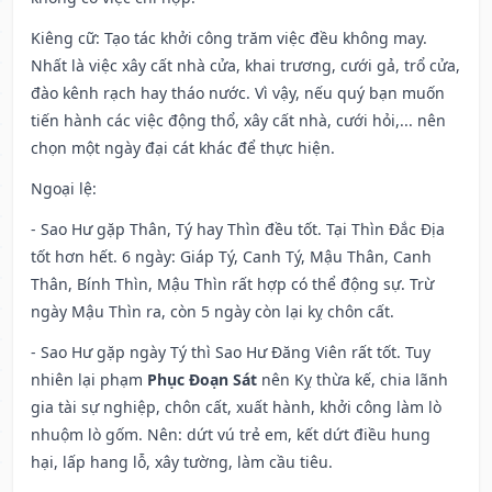
Kiêng cữ
: Tạo tác khởi công trăm việc đều không may.
Nhất là việc xây cất nhà cửa, khai trương, cưới gả, trổ cửa,
đào kênh rạch hay tháo nước. Vì vậy, nếu quý bạn muốn
tiến hành các việc động thổ, xây cất nhà, cưới hỏi,... nên
chọn một ngày đại cát khác để thực hiện.
Ngoại lệ
:
- Sao Hư gặp Thân, Tý hay Thìn đều tốt. Tại Thìn Đắc Địa
tốt hơn hết. 6 ngày: Giáp Tý, Canh Tý, Mậu Thân, Canh
Thân, Bính Thìn, Mậu Thìn rất hợp có thể động sự. Trừ
ngày Mậu Thìn ra, còn 5 ngày còn lại kỵ chôn cất.
- Sao Hư gặp ngày Tý thì Sao Hư Đăng Viên rất tốt. Tuy
nhiên lại phạm
Phục Đoạn Sát
nên Kỵ thừa kế, chia lãnh
gia tài sự nghiệp, chôn cất, xuất hành, khởi công làm lò
nhuộm lò gốm. Nên: dứt vú trẻ em, kết dứt điều hung
hại, lấp hang lỗ, xây tường, làm cầu tiêu.