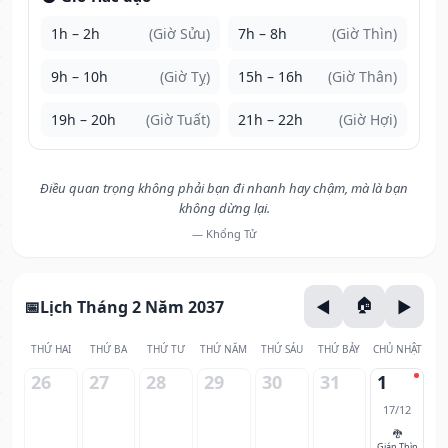
1h – 2h
(Giờ Sửu)
7h – 8h
(Giờ Thìn)
9h – 10h
(Giờ Tỵ)
15h – 16h
(Giờ Thân)
19h – 20h
(Giờ Tuất)
21h – 22h
(Giờ Hợi)
Điều quan trọng không phải bạn đi nhanh hay chậm, mà là bạn
không dừng lại.
— Khổng Tử
Lịch Tháng 2 Năm 2037
THỨ HAI
THỨ BA
THỨ TƯ
THỨ NĂM
THỨ SÁU
THỨ BẢY
CHỦ NHẬT
26
27
28
29
30
31
1
17/12
🐉
Giáp Thìn