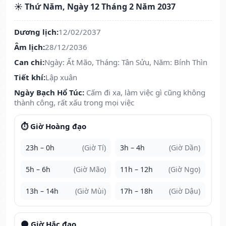
☀️ Thứ Năm, Ngày 12 Tháng 2 Năm 2037
Dương lịch:
12/02/2037
Âm lịch:
28/12/2036
Can chi:
Ngày: Ất Mão, Tháng: Tân Sửu, Năm: Bính Thìn
Tiết khí:
Lập xuân
Ngày Bạch Hổ Túc:
Cấm đi xa, làm việc gì cũng không
thành công, rất xấu trong mọi việc
⏱️ Giờ Hoàng đạo
23h – 0h
(Giờ Tí)
3h – 4h
(Giờ Dần)
5h – 6h
(Giờ Mão)
11h – 12h
(Giờ Ngọ)
13h – 14h
(Giờ Mùi)
17h – 18h
(Giờ Dậu)
🌑 Giờ Hắc đạo