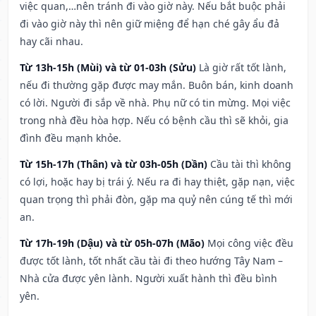
việc quan,…nên tránh đi vào giờ này. Nếu bắt buộc phải
đi vào giờ này thì nên giữ miệng để hạn ché gây ẩu đả
hay cãi nhau.
Từ 13h-15h (Mùi) và từ 01-03h (Sửu)
Là giờ rất tốt lành,
nếu đi thường gặp được may mắn. Buôn bán, kinh doanh
có lời. Người đi sắp về nhà. Phụ nữ có tin mừng. Mọi việc
trong nhà đều hòa hợp. Nếu có bệnh cầu thì sẽ khỏi, gia
đình đều mạnh khỏe.
Từ 15h-17h (Thân) và từ 03h-05h (Dần)
Cầu tài thì không
có lợi, hoặc hay bị trái ý. Nếu ra đi hay thiệt, gặp nạn, việc
quan trọng thì phải đòn, gặp ma quỷ nên cúng tế thì mới
an.
Từ 17h-19h (Dậu) và từ 05h-07h (Mão)
Mọi công việc đều
được tốt lành, tốt nhất cầu tài đi theo hướng Tây Nam –
Nhà cửa được yên lành. Người xuất hành thì đều bình
yên.