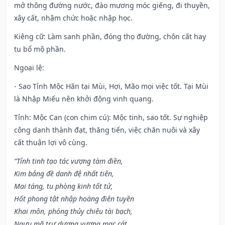
mở thông đường nước, đào mương móc giếng, đi thuyền,
xây cất, nhậm chức hoặc nhập học.
Kiêng cữ
: Làm sanh phần, đóng thọ đường, chôn cất hay
tu bổ mộ phần.
Ngoại lệ
:
- Sao Tỉnh Mộc Hãn tại Mùi, Hợi, Mão mọi việc tốt. Tại Mùi
là Nhập Miếu nên khởi động vinh quang.
Tỉnh: Mộc Can (con chim cú): Mộc tinh, sao tốt. Sự nghiệp
công danh thành đạt, thăng tiến, việc chăn nuôi và xây
cất thuận lợi vô cùng.
“Tỉnh tinh tạo tác vượng tàm điền,
Kim bảng đề danh đệ nhất tiên,
Mai táng, tu phòng kinh tốt tử,
Hốt phong tật nhập hoàng điên tuyền
Khai môn, phóng thủy chiêu tài bạch,
Ngưu mã trư dương vượng mạc cát,