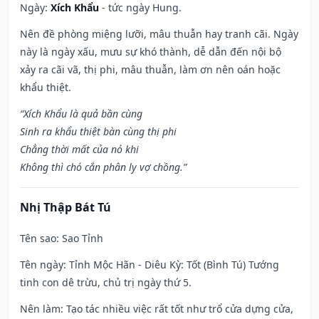
Ngày:
Xích Khẩu
- tức ngày Hung.
Nên đề phòng miệng lưỡi, mâu thuẫn hay tranh cãi. Ngày
này là ngày xấu, mưu sự khó thành, dễ dẫn đến nội bộ
xảy ra cãi vã, thị phi, mâu thuẫn, làm ơn nên oán hoặc
khẩu thiệt.
“Xích Khẩu là quả bần cùng
Sinh ra khẩu thiệt bàn cùng thị phi
Chẳng thời mất của nó khi
Không thì chó cắn phân ly vợ chồng.”
Nhị Thập Bát Tú
Tên sao
: Sao Tỉnh
Tên ngày
: Tỉnh Mộc Hãn - Diêu Kỳ: Tốt (Bình Tú) Tướng
tinh con dê trừu, chủ trị ngày thứ 5.
Nên làm
: Tạo tác nhiều việc rất tốt như trổ cửa dựng cửa,