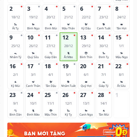
2
3
4
5
6
7
8
18/12
19/12
20/12
21/12
22/12
23/12
24/12
🐍
🐎
🐐
🐒
🐓
🐕
🐖
Ất Tỵ
Bính Ngọ
Đinh Mùi
Mậu Thân
Kỷ Dậu
Canh Tuất
Tân Hợi
9
10
11
12
13
14
15
25/12
26/12
27/12
28/12
29/12
30/12
1/1
🐀
🐂
🐅
🐈
🐉
🐍
🐎
Nhâm Tý
Quý Sửu
Giáp Dần
Ất Mão
Bính Thìn
Đinh Tỵ
Mậu Ngọ
16
17
18
19
20
21
22
2/1
3/1
4/1
5/1
6/1
7/1
8/1
🐐
🐒
🐓
🐕
🐖
🐀
🐂
Kỷ Mùi
Canh Thân
Tân Dậu
Nhâm Tuất
Quý Hợi
Giáp Tý
Ất Sửu
23
24
25
26
27
28
1
9/1
10/1
11/1
12/1
13/1
14/1
🐅
🐈
🐉
🐍
🐎
🐐
Bính Dần
Đinh Mão
Mậu Thìn
Kỷ Tỵ
Canh Ngọ
Tân Mùi