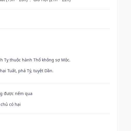
inh Tỵ thuộc hành Thổ không sợ Mộc.
ại Tuất, phá Tý, tuyệt Dần.
ông được nếm qua
 chủ có hại