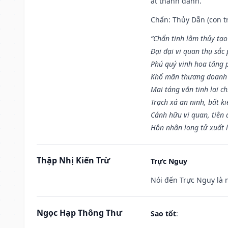
ắt thành danh.
Chẩn: Thủy Dẫn (con tr
“Chẩn tinh lâm thủy tạo
Đại đại vi quan thụ sắc
Phú quý vinh hoa tăng 
Khố mãn thương doanh 
Mai táng văn tinh lai ch
Trạch xá an ninh, bất k
Cánh hữu vi quan, tiên 
Hôn nhân long tử xuất 
Thập Nhị Kiến Trừ
Trực Nguy
Nói đến Trực Nguy là 
Ngọc Hạp Thông Thư
Sao tốt
: