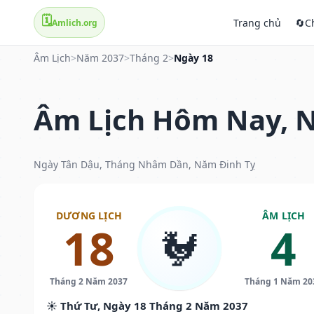
🗓️
Trang chủ
🔄
C
Amlich.org
Âm Lịch
>
Năm 2037
>
Tháng 2
>
Ngày 18
Âm Lịch Hôm Nay, N
Ngày Tân Dậu, Tháng Nhâm Dần, Năm Đinh Tỵ
DƯƠNG LỊCH
ÂM LỊCH
18
4
🐓
Tháng 2 Năm 2037
Tháng 1 Năm 20
☀️ Thứ Tư, Ngày 18 Tháng 2 Năm 2037