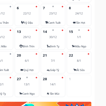
⭐
6
7
8
1/12
22/12
23/12
24/12
🐓
🐕
🐖
u Thân
Kỷ Dậu
Canh Tuất
Tân Hợi
⭐
⭐
13
14
15
8/12
29/12
30/12
1/1
🐉
🐍
🐎
t Mão
Bính Thìn
Đinh Tỵ
Mậu Ngọ
20
21
22
5/1
6/1
7/1
8/1
🐖
🐀
🐂
âm Tuất
Quý Hợi
Giáp Tý
Ất Sửu
⭐
27
28
1
2/1
13/1
14/1
🐎
🐐
Kỷ Tỵ
Canh Ngọ
Tân Mùi