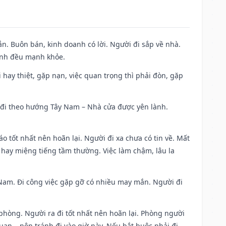
n. Buôn bán, kinh doanh có lời. Người đi sắp về nhà.
đình đều mạnh khỏe.
đi hay thiệt, gặp nạn, việc quan trọng thì phải đòn, gặp
ài đi theo hướng Tây Nam – Nhà cửa được yên lành.
áo tốt nhất nên hoãn lại. Người đi xa chưa có tin về. Mất
 hay miệng tiếng tầm thường. Việc làm chậm, lâu la
ng Nam. Đi công việc gặp gỡ có nhiều may mắn. Người đi
 phòng. Người ra đi tốt nhất nên hoãn lại. Phòng người
uan,…nên tránh đi vào giờ này. Nếu bắt buộc phải đi