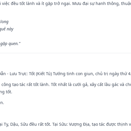
 việc đều tốt lành và ít gặp trở ngại. Mưu đại sự hanh thông, thuậ
 long
 quẻ này
 gặp quen.”
ẫn - Lưu Trực: Tốt (Kiết Tú) Tướng tinh con giun, chủ trị ngày thứ 4
i công tạo tác rất tốt lành. Tốt nhất là cưới gả, xây cất lầu gác và
ng tốt.
ền.
i Tỵ, Dậu, Sửu đều rất tốt. Tại Sửu: Vượng Địa, tạo tác được thịnh