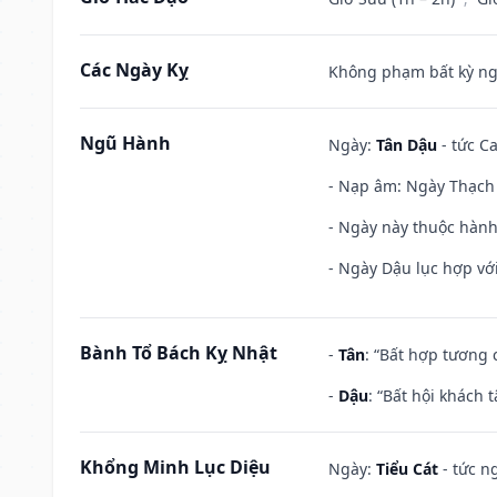
Các Ngày Kỵ
Không phạm bất kỳ ngày
Ngũ Hành
Ngày:
Tân Dậu
- tức C
- Nạp âm: Ngày Thạch 
- Ngày này thuộc hành
- Ngày Dậu lục hợp với
Bành Tổ Bách Kỵ Nhật
-
Tân
: “Bất hợp tương
-
Dậu
: “Bất hội khách
Khổng Minh Lục Diệu
Ngày:
Tiểu Cát
- tức n