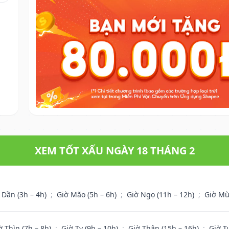
XEM TỐT XẤU NGÀY 18 THÁNG 2
 Dần (3h – 4h)
;
Giờ Mão (5h – 6h)
;
Giờ Ngọ (11h – 12h)
;
Giờ Mù
ờ Thìn (7h – 8h)
;
Giờ Tỵ (9h – 10h)
;
Giờ Thân (15h – 16h)
;
Giờ T