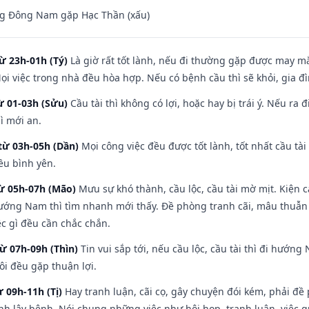
g Đông Nam gặp Hạc Thần (xấu)
ừ 23h-01h (Tý)
Là giờ rất tốt lành, nếu đi thường gặp được may mắ
ọi việc trong nhà đều hòa hợp. Nếu có bệnh cầu thì sẽ khỏi, gia 
ừ 01-03h (Sửu)
Cầu tài thì không có lợi, hoặc hay bị trái ý. Nếu ra 
ì mới an.
từ 03h-05h (Dần)
Mọi công việc đều được tốt lành, tốt nhất cầu t
ều bình yên.
từ 05h-07h (Mão)
Mưu sự khó thành, cầu lộc, cầu tài mờ mịt. Kiện c
hướng Nam thì tìm nhanh mới thấy. Đề phòng tranh cãi, mâu thuẫn
ệc gì đều cần chắc chắn.
từ 07h-09h (Thìn)
Tin vui sắp tới, nếu cầu lộc, cầu tài thì đi hướ
ôi đều gặp thuận lợi.
ừ 09h-11h (Tị)
Hay tranh luận, cãi cọ, gây chuyện đói kém, phải đề
nh lây bệnh. Nói chung những việc như hội họp, tranh luận, việc q