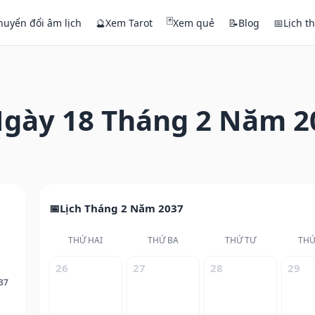
🃏
huyển đổi âm lịch
🔮
Xem Tarot
Xem quẻ
📝
Blog
📅
Lịch t
gày 18 Tháng 2 Năm 2
Lịch Tháng 2 Năm 2037
THỨ HAI
THỨ BA
THỨ TƯ
THỨ
26
27
28
29
37