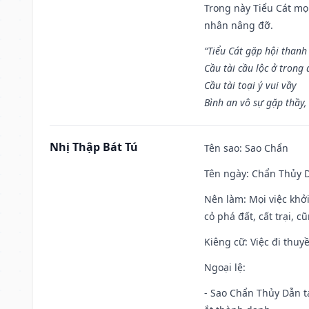
Trong này Tiểu Cát mọi
nhân nâng đỡ.
“Tiểu Cát gặp hội thanh
Cầu tài cầu lộc ở trong
Cầu tài toại ý vui vầy
Bình an vô sự gặp thầy,
Nhị Thập Bát Tú
Tên sao
: Sao Chẩn
Tên ngày
: Chẩn Thủy D
Nên làm
: Mọi việc khở
cỏ phá đất, cất trại, cũ
Kiêng cữ
: Việc đi thuy
Ngoại lệ
:
- Sao Chẩn Thủy Dẫn tạ