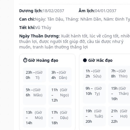
Dương lịch:
18/02/2037
Âm lịch:
04/01/2037
Can chi:
Ngày: Tân Dậu, Tháng: Nhâm Dần, Năm: Đinh Tỵ
Tiết khí:
Vũ Thủy
Ngày Thuần Dương:
Xuất hành tốt, lúc về cũng tốt, nhi
thuận lợi, được người tốt giúp đỡ, cầu tài được như ý
muốn, tranh luận thường thắng lợi
⏱️ Giờ Hoàng đạo
🌑 Giờ Hắc đạo
1h –
(Giờ
7h –
(Giờ
23h –
(Giờ
3h –
(Giờ
2h
Sửu)
8h
Thìn)
0h
Tí)
4h
Dần)
9h –
(Giờ
15h
(Giờ
5h –
(Giờ
11h
(Giờ
10h
Tỵ)
–
Thân)
6h
Mão)
–
Ngọ)
16h
12h
19h
(Giờ
21h
(Giờ
13h
(Giờ
17h
(Giờ
–
Tuất)
–
Hợi)
–
Mùi)
–
Dậu)
20h
22h
14h
18h