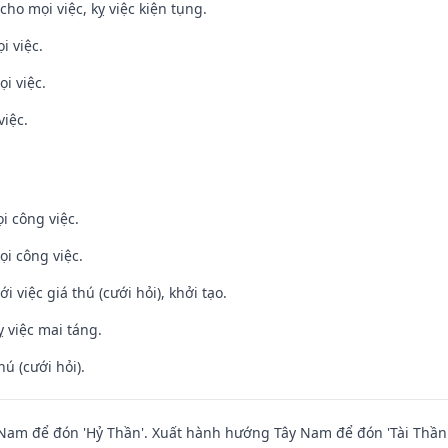
cho mọi việc, kỵ việc kiện tụng.
i việc.
i việc.
việc.
i công việc.
ọi công việc.
i việc giá thú (cưới hỏi), khởi tạo.
 việc mai táng.
hú (cưới hỏi).
am để đón 'Hỷ Thần'. Xuất hành hướng Tây Nam để đón 'Tài Thần'