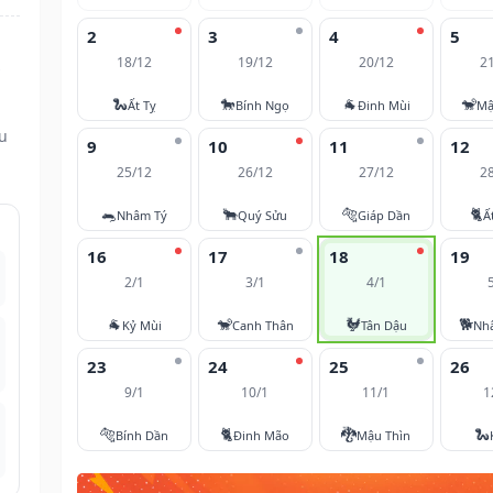
2
3
4
5
18/12
19/12
20/12
2
🐍
🐎
🐐
🐒
Ất Tỵ
Bính Ngọ
Đinh Mùi
Mậ
ều
9
10
11
12
25/12
26/12
27/12
2
🐀
🐂
🐅
🐈
Nhâm Tý
Quý Sửu
Giáp Dần
Ấ
16
17
18
19
2/1
3/1
4/1
🐐
🐒
🐓
🐕
Kỷ Mùi
Canh Thân
Tân Dậu
Nh
23
24
25
26
9/1
10/1
11/1
1
🐅
🐈
🐉
🐍
Bính Dần
Đinh Mão
Mậu Thìn