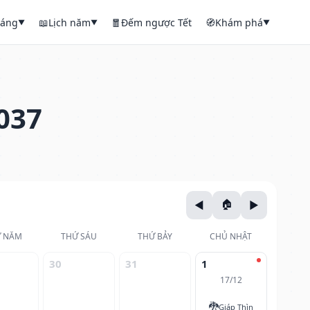
háng
📖
Lịch năm
🧧
Đếm ngược Tết
🧭
Khám phá
▼
▼
▼
037
 NĂM
THỨ SÁU
THỨ BẢY
CHỦ NHẬT
30
31
1
17/12
🐉
Giáp Thìn