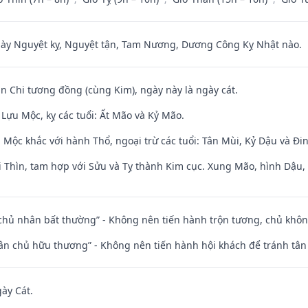
 Nguyệt kỵ, Nguyệt tận, Tam Nương, Dương Công Kỵ Nhật nào.
an Chi tương đồng (cùng Kim), ngày này là ngày cát.
Lựu Mộc, kỵ các tuổi: Ất Mão và Kỷ Mão.
 Mộc khắc với hành Thổ, ngoại trừ các tuổi: Tân Mùi, Kỷ Dậu và Đ
 Thìn, tam hợp với Sửu và Tỵ thành Kim cục. Xung Mão, hình Dậu, h
 chủ nhân bất thường” - Không nên tiến hành trộn tương, chủ kh
 tân chủ hữu thương” - Không nên tiến hành hội khách để tránh tân
gày Cát.