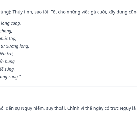
ùng): Thủy tinh, sao tốt. Tốt cho những việc gả cưới, xây dựng cũ
 long cung,
 phong,
phúc thọ,
tự xương long.
iếu trợ,
iến hung.
đế sủng,
long cung.”
nói đến sự Nguy hiểm, suy thoái. Chính vì thế ngày có trực Nguy l