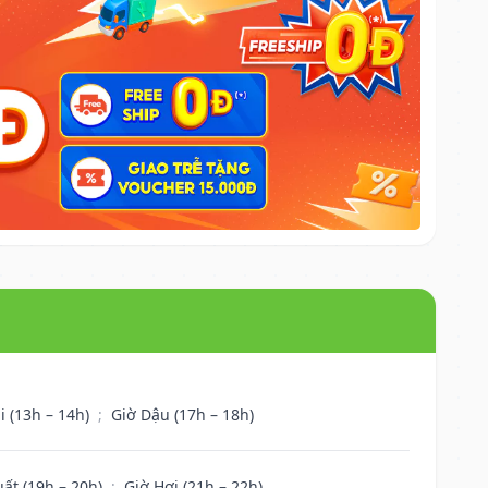
i (13h – 14h)
;
Giờ Dậu (17h – 18h)
uất (19h – 20h)
;
Giờ Hợi (21h – 22h)