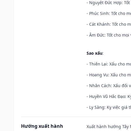
- Nguyệt Đức Hợp: Tốt 
- Phúc Sinh: Tốt cho mọ
- Cát Khánh: Tốt cho mọ
- Âm Đức: Tốt cho mọi 
Sao xấu
:
- Thiên Lại: Xấu cho mọ
- Hoang Vu: Xấu cho m
- Nhân Cách: Xấu đối vớ
- Huyền Vũ Hắc Đạo: Kỵ
- Ly Sàng: Kỵ việc giá t
Hướng xuất hành
Xuất hành hướng Tây N