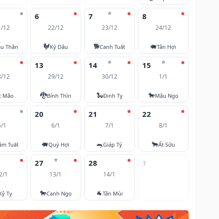
⭐
6
7
8
1/12
22/12
23/12
24/12
🐓
🐕
🐖
u Thân
Kỷ Dậu
Canh Tuất
Tân Hợi
⭐
⭐
13
14
15
8/12
29/12
30/12
1/1
🐉
🐍
🐎
t Mão
Bính Thìn
Đinh Tỵ
Mậu Ngọ
20
21
22
5/1
6/1
7/1
8/1
🐖
🐀
🐂
âm Tuất
Quý Hợi
Giáp Tý
Ất Sửu
⭐
27
28
1
2/1
13/1
14/1
🐎
🐐
Kỷ Tỵ
Canh Ngọ
Tân Mùi