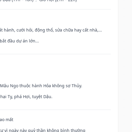
t hành, cưới hỏi, động thổ, sửa chữa hay cất nhà,...
bắt đầu dự án lớn...
và Mậu Ngọ thuộc hành Hỏa không sợ Thủy.
hại Tỵ, phá Hợi, tuyệt Dậu.
hao mất
ế tự vì ngày này quỷ thần không bình thường