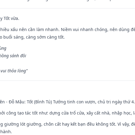
y Tốt vừa.
chiều xấu nên cần làm nhanh. Niềm vui nhanh chóng, nên dùng để 
ào buổi sáng, càng sớm càng tốt.
hùng
hồng sánh đôi
vui thỏa lòng”
ên - Đỗ Mậu: Tốt (Bình Tú) Tướng tinh con vượn, chủ trị ngày thứ 4.
hởi công tạo tác tốt như: dựng cửa trổ cửa, xây cất nhà, nhập học,
ng giường lót giường, chôn cất hay kết bạn đều không tốt. Vì vậy, 
 hành.