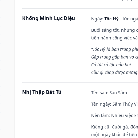
Khổng Minh Lục Diệu
Ngày:
Tốc Hỷ
- tức ngà
Buổi sáng tốt, nhưng 
tiến hành công việc v
“Tốc Hỷ là bạn trùng p
Gặp trùng gặp bạn vợ c
Có tài có lộc hẳn hoi
Cầu gì cũng được mừng 
Nhị Thập Bát Tú
Tên sao
: Sao Sâm
Tên ngày
: Sâm Thủy Vi
Nên làm
: Nhiều việc k
Kiêng cữ
: Cưới gả, đó
một ngày khác để tiến