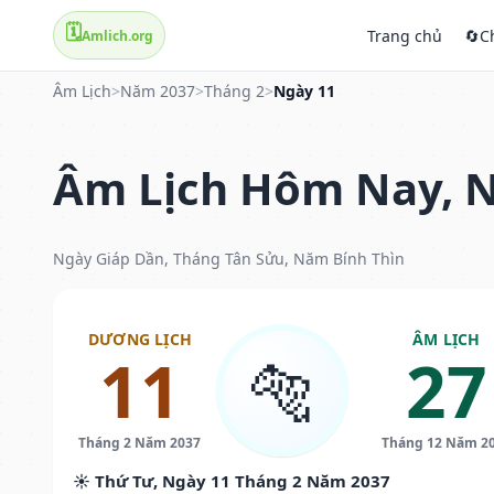
🗓️
Trang chủ
🔄
C
Amlich.org
Âm Lịch
>
Năm 2037
>
Tháng 2
>
Ngày 11
Âm Lịch Hôm Nay, N
Ngày Giáp Dần, Tháng Tân Sửu, Năm Bính Thìn
DƯƠNG LỊCH
ÂM LỊCH
11
27
🐅
Tháng 2 Năm 2037
Tháng 12 Năm 2
☀️ Thứ Tư, Ngày 11 Tháng 2 Năm 2037