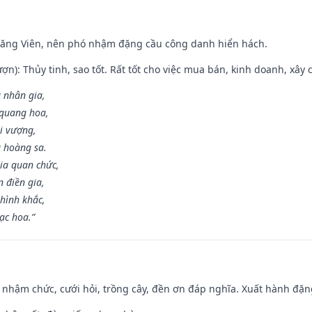
Đăng Viên, nên phó nhậm đặng cầu công danh hiển hách.
ợn): Thủy tinh, sao tốt. Rất tốt cho việc mua bán, kinh doanh, xây c
 nhân gia,
i quang hoa,
ài vượng,
g hoàng sa.
ia quan chức,
 điền gia,
hình khắc,
ạc hoa.”
 nhậm chức, cưới hỏi, trồng cây, đền ơn đáp nghĩa. Xuất hành đặng 