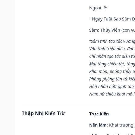
Ngoại lệ
:
- Ngày Tuất Sao Sâm 
Sâm: Thủy Viên (con vư
“Sâm tinh tạo tác vượng
Văn tinh triều diệu, đạ
Chỉ nhân tạo tác điền t
Mai táng chiêu tật, tán
Khai môn, phóng thủy g
Phòng phòng tôn tử kiến
Hôn nhân hứa định tao 
Nam nữ chiêu khai mộ l
Thập Nhị Kiến Trừ
Trực Kiến
Nên làm
: Khai trương,