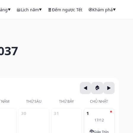
háng
📖
Lịch năm
🧧
Đếm ngược Tết
🧭
Khám phá
▼
▼
▼
037
 NĂM
THỨ SÁU
THỨ BẢY
CHỦ NHẬT
30
31
1
17/12
🐉
Giáp Thìn