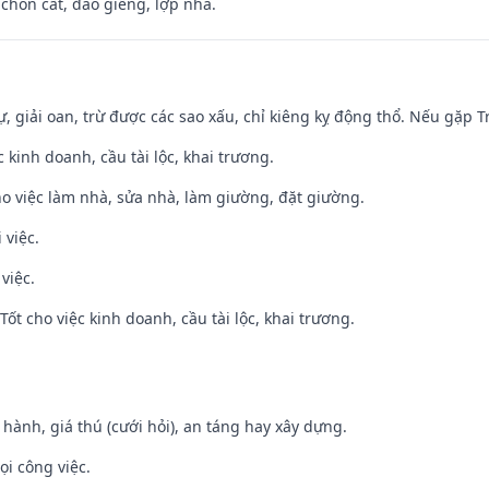
 chôn cất, đào giếng, lợp nhà.
tự, giải oan, trừ được các sao xấu, chỉ kiêng kỵ động thổ. Nếu gặp Tr
ệc kinh doanh, cầu tài lộc, khai trương.
ho việc làm nhà, sửa nhà, làm giường, đặt giường.
 việc.
việc.
ốt cho việc kinh doanh, cầu tài lộc, khai trương.
t hành, giá thú (cưới hỏi), an táng hay xây dựng.
ọi công việc.