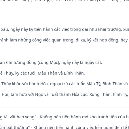
y xấu, ngày này kỵ tiến hành các việc trọng đại như khai trương, xuấ
Tránh làm những công việc quan trọng, đi xa, ký kết hợp đồng, hay 
Can Chi tương đồng (cùng Mộc), ngày này là ngày cát.
ê Thủy, kỵ các tuổi: Mậu Thân và Bính Thân.
 Thủy khắc với hành Hỏa, ngoại trừ các tuổi: Mậu Tý, Bính Thân 
 Hợi, tam hợp với Ngọ và Tuất thành Hỏa cục. Xung Thân, hình Tỵ, 
ng tài vật hao vong” - Không nên tiến hành mở kho tránh tiền của 
 thần bất thường” - Không nên tiến hành công việc liên quan đến t