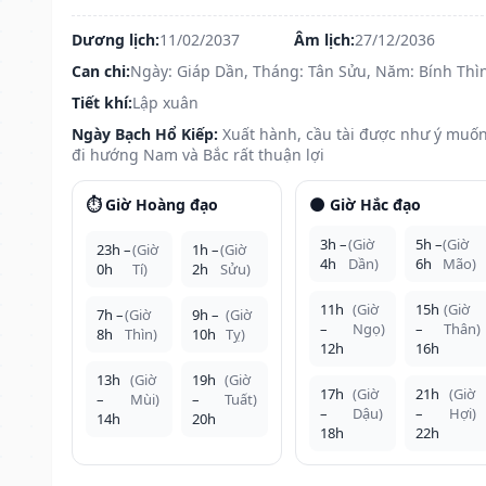
Dương lịch:
11/02/2037
Âm lịch:
27/12/2036
Can chi:
Ngày: Giáp Dần, Tháng: Tân Sửu, Năm: Bính Thì
Tiết khí:
Lập xuân
Ngày Bạch Hổ Kiếp:
Xuất hành, cầu tài được như ý muốn
đi hướng Nam và Bắc rất thuận lợi
⏱️ Giờ Hoàng đạo
🌑 Giờ Hắc đạo
3h –
(Giờ
5h –
(Giờ
23h –
(Giờ
1h –
(Giờ
4h
Dần)
6h
Mão)
0h
Tí)
2h
Sửu)
11h
(Giờ
15h
(Giờ
7h –
(Giờ
9h –
(Giờ
–
Ngọ)
–
Thân)
8h
Thìn)
10h
Tỵ)
12h
16h
13h
(Giờ
19h
(Giờ
17h
(Giờ
21h
(Giờ
–
Mùi)
–
Tuất)
–
Dậu)
–
Hợi)
14h
20h
18h
22h