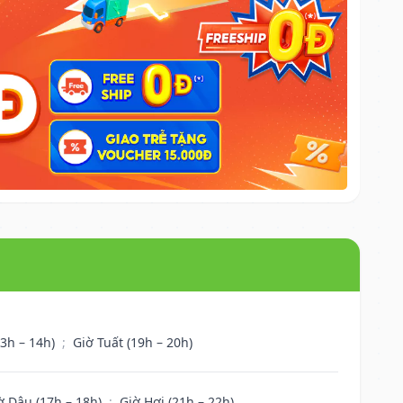
13h – 14h)
;
Giờ Tuất (19h – 20h)
ờ Dậu (17h – 18h)
;
Giờ Hợi (21h – 22h)