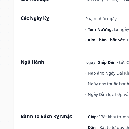
Các Ngày Kỵ
Phạm phải ngày:
-
Tam Nương
: Là ngà
-
Kim Thần Thất Sát
: 
Ngũ Hành
Ngày:
Giáp Dần
- tức 
- Nạp âm: Ngày Đại Kh
- Ngày này thuộc hành
- Ngày Dần lục hợp với
Bành Tổ Bách Kỵ Nhật
-
Giáp
: “Bất khai thươ
-
Dần
: “Bất tế tự quỷ