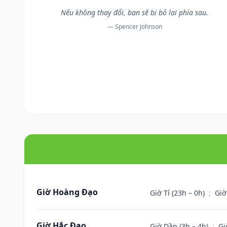
Nếu không thay đổi, bạn sẽ bị bỏ lại phía sau.
— Spencer Johnson
Giờ Hoàng Đạo
Giờ Tí (23h – 0h)
;
Giờ
Giờ Hắc Đạo
Giờ Dần (3h – 4h)
;
Gi