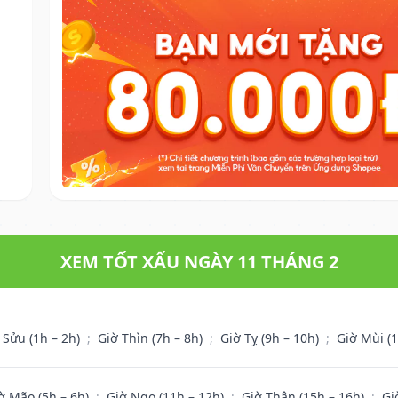
XEM TỐT XẤU NGÀY 11 THÁNG 2
 Sửu (1h – 2h)
;
Giờ Thìn (7h – 8h)
;
Giờ Tỵ (9h – 10h)
;
Giờ Mùi (
ờ Mão (5h – 6h)
;
Giờ Ngọ (11h – 12h)
;
Giờ Thân (15h – 16h)
;
Gi