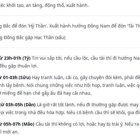
việc khởi tạo, an táng, động thổ, xuất hành.
 Bắc để đón 'Hỷ Thần'. Xuất hành hướng Đông Nam để đón 'Tài Th
g Đông Bắc gặp Hạc Thần (xấu)
ừ 23h-01h (Tý)
Tin vui sắp tới, nếu cầu lộc, cầu tài thì đi hướng 
đều gặp thuận lợi.
ừ 01-03h (Sửu)
Hay tranh luận, cãi cọ, gây chuyện đói kém, phải đ
nh lây bệnh. Nói chung những việc như hội họp, tranh luận, việc q
iữ miệng để hạn ché gây ẩu đả hay cãi nhau.
từ 03h-05h (Dần)
Là giờ rất tốt lành, nếu đi thường gặp được may
ọi việc trong nhà đều hòa hợp. Nếu có bệnh cầu thì sẽ khỏi, gia 
từ 05h-07h (Mão)
Cầu tài thì không có lợi, hoặc hay bị trái ý. Nếu r
ì mới an.