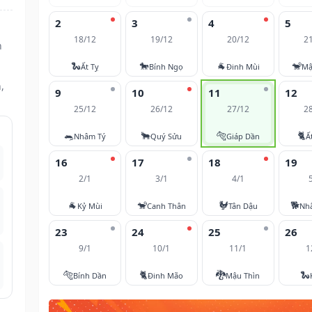
2
3
4
5
18/12
19/12
20/12
2
n
🐍
🐎
🐐
🐒
Ất Tỵ
Bính Ngọ
Đinh Mùi
Mậ
,
9
10
11
12
25/12
26/12
27/12
2
🐀
🐂
🐅
🐈
Nhâm Tý
Quý Sửu
Giáp Dần
Ấ
16
17
18
19
2/1
3/1
4/1
🐐
🐒
🐓
🐕
Kỷ Mùi
Canh Thân
Tân Dậu
Nh
23
24
25
26
9/1
10/1
11/1
1
🐅
🐈
🐉
🐍
Bính Dần
Đinh Mão
Mậu Thìn