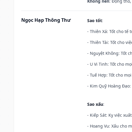
Không nên
: Động thổ,
Ngọc Hạp Thông Thư
Sao tốt
:
- Thiên Xá: Tốt cho tế 
- Thiên Tài: Tốt cho vi
- Nguyệt Không: Tốt c
- U Vi Tinh: Tốt cho mọi
- Tuế Hợp: Tốt cho mọi 
- Kim Quỹ Hoàng Đạo: T
Sao xấu
:
- Kiếp Sát: Kỵ việc xuấ
- Hoang Vu: Xấu cho m