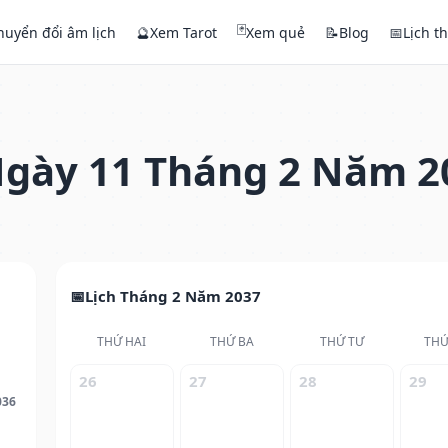
🃏
huyển đổi âm lịch
🔮
Xem Tarot
Xem quẻ
📝
Blog
📅
Lịch t
gày 11 Tháng 2 Năm 2
Lịch Tháng 2 Năm 2037
THỨ HAI
THỨ BA
THỨ TƯ
THỨ
26
27
28
29
036