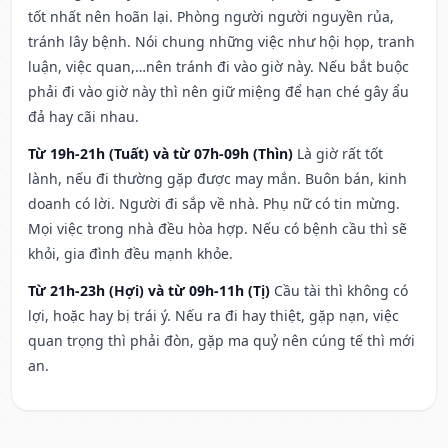
tốt nhất nên hoãn lại. Phòng người người nguyền rủa,
tránh lây bệnh. Nói chung những việc như hội họp, tranh
luận, việc quan,…nên tránh đi vào giờ này. Nếu bắt buộc
phải đi vào giờ này thì nên giữ miệng để hạn ché gây ẩu
đả hay cãi nhau.
Từ 19h-21h (Tuất) và từ 07h-09h (Thìn)
Là giờ rất tốt
lành, nếu đi thường gặp được may mắn. Buôn bán, kinh
doanh có lời. Người đi sắp về nhà. Phụ nữ có tin mừng.
Mọi việc trong nhà đều hòa hợp. Nếu có bệnh cầu thì sẽ
khỏi, gia đình đều mạnh khỏe.
Từ 21h-23h (Hợi) và từ 09h-11h (Tị)
Cầu tài thì không có
lợi, hoặc hay bị trái ý. Nếu ra đi hay thiệt, gặp nạn, việc
quan trọng thì phải đòn, gặp ma quỷ nên cúng tế thì mới
an.