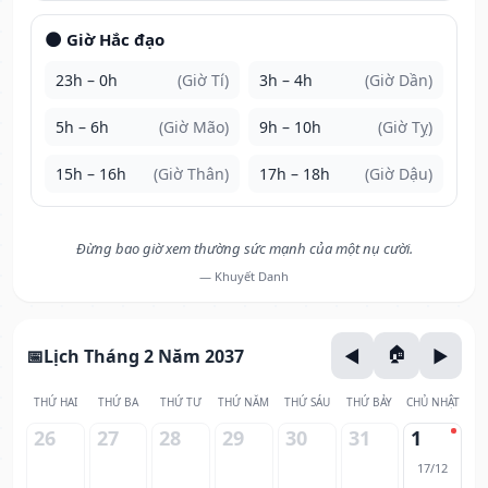
🌑 Giờ Hắc đạo
23h – 0h
(Giờ Tí)
3h – 4h
(Giờ Dần)
5h – 6h
(Giờ Mão)
9h – 10h
(Giờ Tỵ)
15h – 16h
(Giờ Thân)
17h – 18h
(Giờ Dậu)
Đừng bao giờ xem thường sức mạnh của một nụ cười.
— Khuyết Danh
Lịch Tháng 2 Năm 2037
THỨ HAI
THỨ BA
THỨ TƯ
THỨ NĂM
THỨ SÁU
THỨ BẢY
CHỦ NHẬT
26
27
28
29
30
31
1
17/12