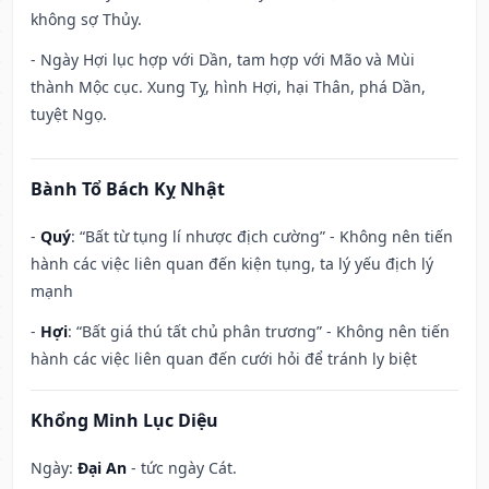
không sợ Thủy.
- Ngày Hợi lục hợp với Dần, tam hợp với Mão và Mùi
thành Mộc cục. Xung Tỵ, hình Hợi, hại Thân, phá Dần,
tuyệt Ngọ.
Bành Tổ Bách Kỵ Nhật
-
Quý
: “Bất từ tụng lí nhược địch cường” - Không nên tiến
hành các việc liên quan đến kiện tụng, ta lý yếu địch lý
mạnh
-
Hợi
: “Bất giá thú tất chủ phân trương” - Không nên tiến
hành các việc liên quan đến cưới hỏi để tránh ly biệt
Khổng Minh Lục Diệu
Ngày:
Đại An
- tức ngày Cát.