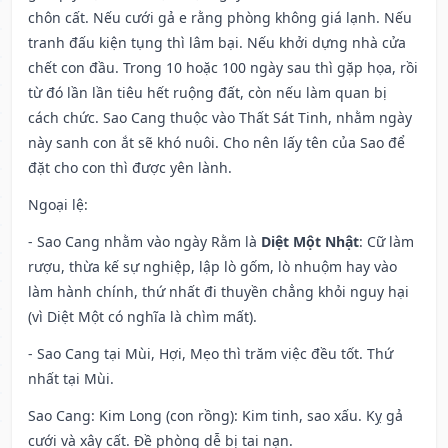
chôn cất. Nếu cưới gả e rằng phòng không giá lạnh. Nếu
tranh đấu kiện tụng thì lâm bại. Nếu khởi dựng nhà cửa
chết con đầu. Trong 10 hoặc 100 ngày sau thì gặp họa, rồi
từ đó lần lần tiêu hết ruộng đất, còn nếu làm quan bị
cách chức. Sao Cang thuộc vào Thất Sát Tinh, nhằm ngày
này sanh con ắt sẽ khó nuôi. Cho nên lấy tên của Sao để
đặt cho con thì được yên lành.
Ngoại lệ
:
- Sao Cang nhằm vào ngày Rằm là
Diệt Một Nhật
: Cữ làm
rượu, thừa kế sự nghiệp, lập lò gốm, lò nhuộm hay vào
làm hành chính, thứ nhất đi thuyền chẳng khỏi nguy hại
(vì Diệt Một có nghĩa là chìm mất).
- Sao Cang tại Mùi, Hợi, Mẹo thì trăm việc đều tốt. Thứ
nhất tại Mùi.
Sao Cang: Kim Long (con rồng): Kim tinh, sao xấu. Kỵ gả
cưới và xây cất. Đề phòng dễ bị tai nạn.