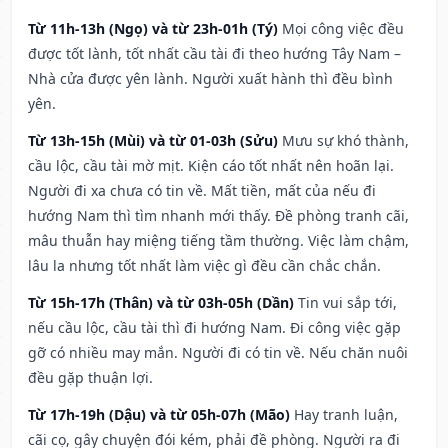
Từ 11h-13h (Ngọ) và từ 23h-01h (Tý)
Mọi công việc đều
được tốt lành, tốt nhất cầu tài đi theo hướng Tây Nam –
Nhà cửa được yên lành. Người xuất hành thì đều bình
yên.
Từ 13h-15h (Mùi) và từ 01-03h (Sửu)
Mưu sự khó thành,
cầu lộc, cầu tài mờ mịt. Kiện cáo tốt nhất nên hoãn lại.
Người đi xa chưa có tin về. Mất tiền, mất của nếu đi
hướng Nam thì tìm nhanh mới thấy. Đề phòng tranh cãi,
mâu thuẫn hay miệng tiếng tầm thường. Việc làm chậm,
lâu la nhưng tốt nhất làm việc gì đều cần chắc chắn.
Từ 15h-17h (Thân) và từ 03h-05h (Dần)
Tin vui sắp tới,
nếu cầu lộc, cầu tài thì đi hướng Nam. Đi công việc gặp
gỡ có nhiều may mắn. Người đi có tin về. Nếu chăn nuôi
đều gặp thuận lợi.
Từ 17h-19h (Dậu) và từ 05h-07h (Mão)
Hay tranh luận,
cãi cọ, gây chuyện đói kém, phải đề phòng. Người ra đi