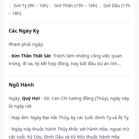
;
Giờ Tỵ (9h – 10h)
;
Giờ Thân (15h – 16h)
;
Giờ Dậu (17h
– 18h)
Các Ngày Kỵ
Phạm phải ngày:
-
Kim Thần Thất Sát
: Tránh làm những công việc quan
trọng, đi xa, ký kết hợp đồng, hay bắt đầu dự án lớn...
Ngũ Hành
Ngày:
Quý Hợi
- tức Can Chi tương đồng (Thủy), ngày này
là ngày cát.
- Nạp âm: Ngày Đại Hải Thủy, kỵ các tuổi: Đinh Tỵ và Ất Tỵ.
- Ngày này thuộc hành Thủy khắc với hành Hỏa, ngoại trừ
các tuổi: Kỷ Sửu, Đinh Dậu và Kỷ Mùi thuộc hành Hỏa