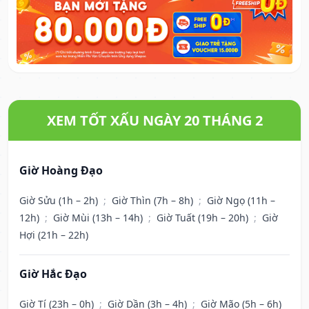
XEM TỐT XẤU NGÀY 20 THÁNG 2
Giờ Hoàng Đạo
Giờ Sửu (1h – 2h)
;
Giờ Thìn (7h – 8h)
;
Giờ Ngọ (11h –
12h)
;
Giờ Mùi (13h – 14h)
;
Giờ Tuất (19h – 20h)
;
Giờ
Hợi (21h – 22h)
Giờ Hắc Đạo
Giờ Tí (23h – 0h)
;
Giờ Dần (3h – 4h)
;
Giờ Mão (5h – 6h)