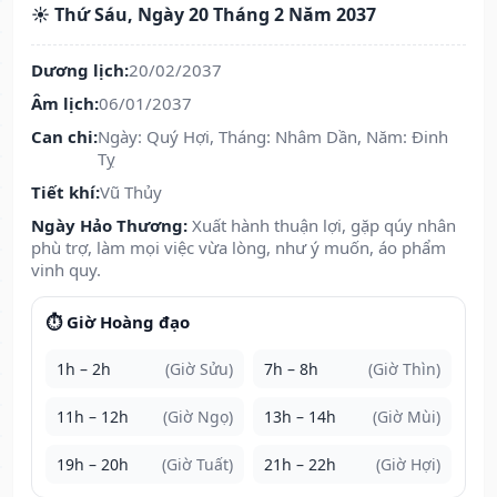
☀️ Thứ Sáu, Ngày 20 Tháng 2 Năm 2037
Dương lịch:
20/02/2037
Âm lịch:
06/01/2037
Can chi:
Ngày: Quý Hợi, Tháng: Nhâm Dần, Năm: Đinh
Tỵ
Tiết khí:
Vũ Thủy
Ngày Hảo Thương:
Xuất hành thuận lợi, gặp qúy nhân
phù trợ, làm mọi việc vừa lòng, như ý muốn, áo phẩm
vinh quy.
⏱️ Giờ Hoàng đạo
1h – 2h
(Giờ Sửu)
7h – 8h
(Giờ Thìn)
11h – 12h
(Giờ Ngọ)
13h – 14h
(Giờ Mùi)
19h – 20h
(Giờ Tuất)
21h – 22h
(Giờ Hợi)