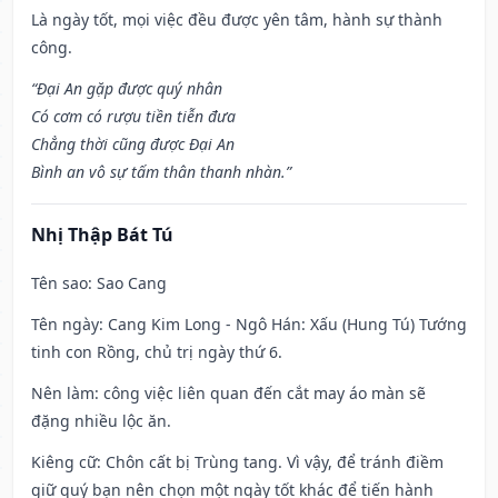
Là ngày tốt, mọi việc đều được yên tâm, hành sự thành
công.
“Đại An gặp được quý nhân
Có cơm có rượu tiền tiễn đưa
Chẳng thời cũng được Đại An
Bình an vô sự tấm thân thanh nhàn.”
Nhị Thập Bát Tú
Tên sao
: Sao Cang
Tên ngày
: Cang Kim Long - Ngô Hán: Xấu (Hung Tú) Tướng
tinh con Rồng, chủ trị ngày thứ 6.
Nên làm
: công việc liên quan đến cắt may áo màn sẽ
đặng nhiều lộc ăn.
Kiêng cữ
: Chôn cất bị Trùng tang. Vì vậy, để tránh điềm
giữ quý bạn nên chọn một ngày tốt khác để tiến hành