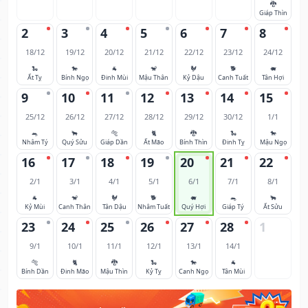
🐉
Giáp Thìn
2
3
4
5
6
7
8
18/12
19/12
20/12
21/12
22/12
23/12
24/12
🐍
🐎
🐐
🐒
🐓
🐕
🐖
Ất Tỵ
Bính Ngọ
Đinh Mùi
Mậu Thân
Kỷ Dậu
Canh Tuất
Tân Hợi
9
10
11
12
13
14
15
25/12
26/12
27/12
28/12
29/12
30/12
1/1
🐀
🐂
🐅
🐈
🐉
🐍
🐎
Nhâm Tý
Quý Sửu
Giáp Dần
Ất Mão
Bính Thìn
Đinh Tỵ
Mậu Ngọ
16
17
18
19
20
21
22
2/1
3/1
4/1
5/1
6/1
7/1
8/1
🐐
🐒
🐓
🐕
🐖
🐀
🐂
Kỷ Mùi
Canh Thân
Tân Dậu
Nhâm Tuất
Quý Hợi
Giáp Tý
Ất Sửu
23
24
25
26
27
28
1
9/1
10/1
11/1
12/1
13/1
14/1
🐅
🐈
🐉
🐍
🐎
🐐
Bính Dần
Đinh Mão
Mậu Thìn
Kỷ Tỵ
Canh Ngọ
Tân Mùi