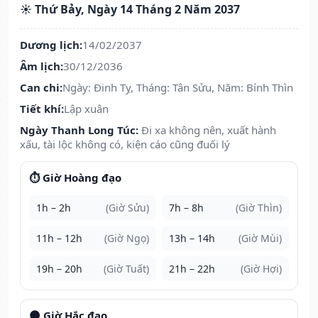
☀️ Thứ Bảy, Ngày 14 Tháng 2 Năm 2037
Dương lịch:
14/02/2037
Âm lịch:
30/12/2036
Can chi:
Ngày: Đinh Tỵ, Tháng: Tân Sửu, Năm: Bính Thìn
Tiết khí:
Lập xuân
Ngày Thanh Long Túc:
Đi xa không nên, xuất hành
xấu, tài lộc không có, kiện cáo cũng đuối lý
⏱️ Giờ Hoàng đạo
1h – 2h
(Giờ Sửu)
7h – 8h
(Giờ Thìn)
11h – 12h
(Giờ Ngọ)
13h – 14h
(Giờ Mùi)
19h – 20h
(Giờ Tuất)
21h – 22h
(Giờ Hợi)
🌑 Giờ Hắc đạo