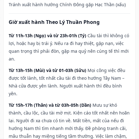
Tránh xuất hành hướng Chính Đông gặp Hạc Thần (xấu)
Giờ xuất hành Theo Lý Thuần Phong
Từ 11h-13h (Ngọ) và từ 23h-01h (Tý)
Cầu tài thì không có
lợi, hoặc hay bị trái ý. Nếu ra đi hay thiệt, gặp nạn, việc
quan trọng thì phải đòn, gặp ma quỷ nên cúng tế thì mới
an.
Từ 13h-15h (Mùi) và từ 01-03h (Sửu)
Mọi công việc đều
được tốt lành, tốt nhất cầu tài đi theo hướng Tây Nam –
Nhà cửa được yên lành. Người xuất hành thì đều bình
yên.
Từ 15h-17h (Thân) và từ 03h-05h (Dần)
Mưu sự khó
thành, cầu lộc, cầu tài mờ mịt. Kiện cáo tốt nhất nên hoãn
lại. Người đi xa chưa có tin về. Mất tiền, mất của nếu đi
hướng Nam thì tìm nhanh mới thấy. Đề phòng tranh cãi,
mâu thuẫn hay miệng tiếng tầm thường. Việc làm chậm,