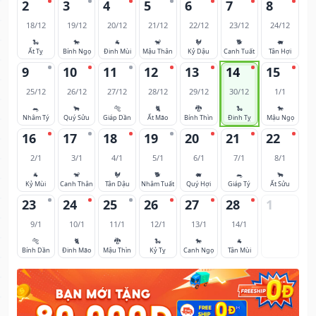
2
3
4
5
6
7
8
18/12
19/12
20/12
21/12
22/12
23/12
24/12
🐍
🐎
🐐
🐒
🐓
🐕
🐖
Ất Tỵ
Bính Ngọ
Đinh Mùi
Mậu Thân
Kỷ Dậu
Canh Tuất
Tân Hợi
9
10
11
12
13
14
15
25/12
26/12
27/12
28/12
29/12
30/12
1/1
🐀
🐂
🐅
🐈
🐉
🐍
🐎
Nhâm Tý
Quý Sửu
Giáp Dần
Ất Mão
Bính Thìn
Đinh Tỵ
Mậu Ngọ
16
17
18
19
20
21
22
2/1
3/1
4/1
5/1
6/1
7/1
8/1
🐐
🐒
🐓
🐕
🐖
🐀
🐂
Kỷ Mùi
Canh Thân
Tân Dậu
Nhâm Tuất
Quý Hợi
Giáp Tý
Ất Sửu
23
24
25
26
27
28
1
9/1
10/1
11/1
12/1
13/1
14/1
🐅
🐈
🐉
🐍
🐎
🐐
Bính Dần
Đinh Mão
Mậu Thìn
Kỷ Tỵ
Canh Ngọ
Tân Mùi