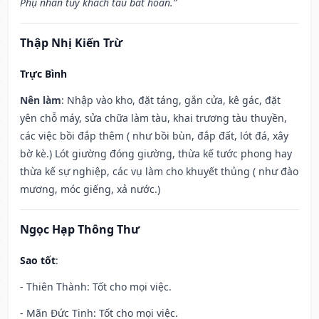
Phụ nhân tùy khách tẩu bất hoàn.”
Thập Nhị Kiến Trừ
Trực Bình
Nên làm
: Nhập vào kho, đặt táng, gắn cửa, kê gác, đặt
yên chỗ máy, sửa chữa làm tàu, khai trương tàu thuyền,
các việc bồi đắp thêm ( như bồi bùn, đắp đất, lót đá, xây
bờ kè.) Lót giường đóng giường, thừa kế tước phong hay
thừa kế sự nghiệp, các vụ làm cho khuyết thủng ( như đào
mương, móc giếng, xả nước.)
Ngọc Hạp Thông Thư
Sao tốt
:
- Thiên Thành: Tốt cho mọi việc.
- Mãn Đức Tinh: Tốt cho mọi việc.