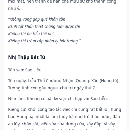
mọi mặt, nên tránh để hạn chế mưu sự khó thành công
như ý.
“Không Vong gặp quẻ khẩn cần
Bệnh tật khẩn thiết chẳng làm được chi
Không thì ôn tiểu thê nhi
Không thì trộm cắp phân ly bất tường.”
Nhị Thập Bát Tú
Tên sao
: Sao Liễu
Tên ngày
: Liễu Thổ Chương Nhậm Quang: Xấu (Hung tú)
Tướng tinh con gấu ngựa, chủ trị ngày thứ 7.
Nên làm
: Không có bất kỳ việc chi hạp với Sao Liễu.
Kiêng cữ
: Khởi công tạo tác việc chi cũng rất bất lợi, hung
hại. Hung hại nhất là làm thủy lợi như trổ tháo nước, đào
ao lũy, chôn cất, việc sửa cửa dựng cửa, xây đắp. Vì vậy,