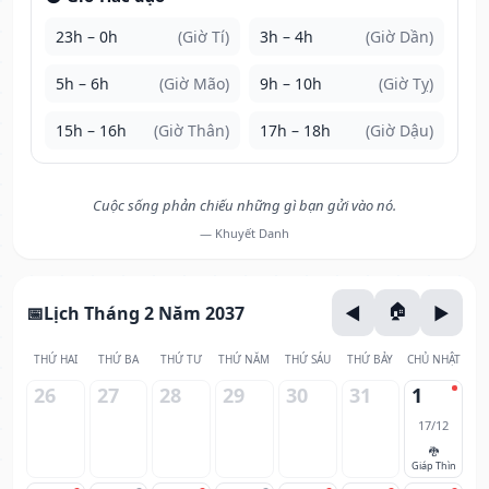
23h – 0h
(Giờ Tí)
3h – 4h
(Giờ Dần)
5h – 6h
(Giờ Mão)
9h – 10h
(Giờ Tỵ)
15h – 16h
(Giờ Thân)
17h – 18h
(Giờ Dậu)
Cuộc sống phản chiếu những gì bạn gửi vào nó.
— Khuyết Danh
Lịch Tháng 2 Năm 2037
THỨ HAI
THỨ BA
THỨ TƯ
THỨ NĂM
THỨ SÁU
THỨ BẢY
CHỦ NHẬT
26
27
28
29
30
31
1
17/12
🐉
Giáp Thìn