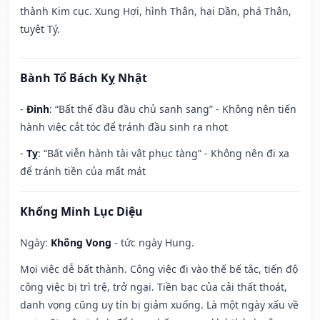
thành Kim cục. Xung Hợi, hình Thân, hại Dần, phá Thân,
tuyệt Tý.
Bành Tổ Bách Kỵ Nhật
-
Đinh
: “Bất thế đầu đầu chủ sanh sang” - Không nên tiến
hành việc cắt tóc để tránh đầu sinh ra nhọt
-
Tỵ
: “Bất viễn hành tài vật phục tàng” - Không nên đi xa
để tránh tiền của mất mát
Khổng Minh Lục Diệu
Ngày:
Không Vong
- tức ngày Hung.
Mọi việc dễ bất thành. Công việc đi vào thế bế tắc, tiến độ
công việc bị trì trệ, trở ngại. Tiền bạc của cải thất thoát,
danh vọng cũng uy tín bị giảm xuống. Là một ngày xấu về