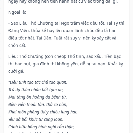
ngày nay không nên tiến hành bất cứ việc trọng đại gì.
Ngoại lệ
:
- Sao Liễu Thổ Chướng tại Ngọ trăm việc đều tốt. Tại Tỵ thì
Đăng Viên: thừa kế hay lên quan lãnh chức đều là hai
điều tốt nhất. Tại Dần, Tuất rất suy vi nên kỵ xây cất và
chôn cất.
Liễu: Thổ Chướng (con cheo): Thổ tinh, sao xấu. Tiền bạc
thì hao hụt, gia đình thì không yên, dễ bị tai nạn. Khắc kỵ
cưới gả.
“Liễu tinh tạo tác chủ tao quan,
Trú dạ thâu nhàn bất tạm an,
Mai táng ôn hoàng đa bệnh tử,
Điền viên thoái tận, thủ cô hàn,
Khai môn phóng thủy chiêu lung hạt,
Yêu đà bối khúc tự cung loan.
Cánh hữu bổng hình nghi cẩn thận,