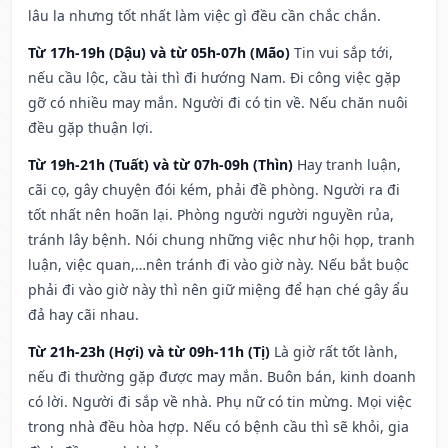
lâu la nhưng tốt nhất làm việc gì đều cần chắc chắn.
Từ 17h-19h (Dậu) và từ 05h-07h (Mão)
Tin vui sắp tới,
nếu cầu lộc, cầu tài thì đi hướng Nam. Đi công việc gặp
gỡ có nhiều may mắn. Người đi có tin về. Nếu chăn nuôi
đều gặp thuận lợi.
Từ 19h-21h (Tuất) và từ 07h-09h (Thìn)
Hay tranh luận,
cãi cọ, gây chuyện đói kém, phải đề phòng. Người ra đi
tốt nhất nên hoãn lại. Phòng người người nguyền rủa,
tránh lây bệnh. Nói chung những việc như hội họp, tranh
luận, việc quan,…nên tránh đi vào giờ này. Nếu bắt buộc
phải đi vào giờ này thì nên giữ miệng để hạn ché gây ẩu
đả hay cãi nhau.
Từ 21h-23h (Hợi) và từ 09h-11h (Tị)
Là giờ rất tốt lành,
nếu đi thường gặp được may mắn. Buôn bán, kinh doanh
có lời. Người đi sắp về nhà. Phụ nữ có tin mừng. Mọi việc
trong nhà đều hòa hợp. Nếu có bệnh cầu thì sẽ khỏi, gia