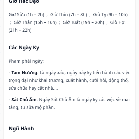
Giờ Hắc Đạo
Giờ Sửu (1h – 2h)
;
Giờ Thìn (7h – 8h)
;
Giờ Tỵ (9h – 10h)
;
Giờ Thân (15h – 16h)
;
Giờ Tuất (19h – 20h)
;
Giờ Hợi
(21h – 22h)
Các Ngày Kỵ
Phạm phải ngày:
-
Tam Nương
: Là ngày xấu, ngày này kỵ tiến hành các việc
trọng đại như khai trương, xuất hành, cưới hỏi, động thổ,
sửa chữa hay cất nhà,...
-
Sát Chủ Âm
: Ngày Sát Chủ Âm là ngày kỵ các việc về mai
táng, tu sửa mộ phần.
Ngũ Hành