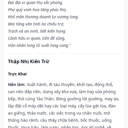
Đại đại vi quan thụ sắc phong,
Phú quý vinh hoa tăng phúc thọ,
Khố mãn thương doanh tự xương long.
Mai táng văn tinh lai chiếu trợ,
Trạch xá an ninh, bất kiến hung.
Cánh hữu vi quan, tiên đế sủng,
Hôn nhân long tử xuất long cung.”
Thập Nhị Kiến Trừ
Trực Khai
Nên làm
: Xuất hành, đi tàu thuyền, khởi tạo, động thổ,
san nền đắp nền, dựng xây kho vựa, làm hay sửa phòng
bếp, thờ cúng Táo Thần, đóng giường lót giường, may áo,
lắp đặt cỗ máy dệt hay các loại máy, cấy lúa gặt lúa, đào
ao giếng, tháo nước, các việc trong vụ chăn nuôi, mở
thông hào rãnh, cầu thầy chữa bệnh, bốc thuốc, uống
thuốc, mua trâu, làm rượu, nhập học, học kỹ nghệ, vẽ