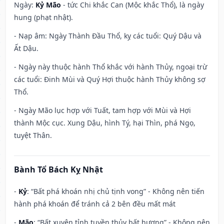
Ngày:
Kỷ Mão
- tức Chi khắc Can (Mộc khắc Thổ), là ngày
hung (phạt nhật).
- Nạp âm: Ngày Thành Đầu Thổ, kỵ các tuổi: Quý Dậu và
Ất Dậu.
- Ngày này thuộc hành Thổ khắc với hành Thủy, ngoại trừ
các tuổi: Đinh Mùi và Quý Hợi thuộc hành Thủy không sợ
Thổ.
- Ngày Mão lục hợp với Tuất, tam hợp với Mùi và Hợi
thành Mộc cục. Xung Dậu, hình Tý, hại Thìn, phá Ngọ,
tuyệt Thân.
Bành Tổ Bách Kỵ Nhật
-
Kỷ
: “Bất phá khoán nhị chủ tịnh vong” - Không nên tiến
hành phá khoán để tránh cả 2 bên đều mất mát
-
Mão
: “Bất xuyên tỉnh tuyền thủy bất hương” - Không nên