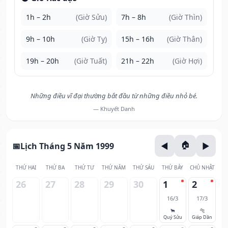
1h – 2h
(Giờ Sửu)
7h – 8h
(Giờ Thìn)
9h – 10h
(Giờ Tỵ)
15h – 16h
(Giờ Thân)
19h – 20h
(Giờ Tuất)
21h – 22h
(Giờ Hợi)
Những điều vĩ đại thường bắt đầu từ những điều nhỏ bé.
— Khuyết Danh
Lịch Tháng 5 Năm 1999
THỨ HAI
THỨ BA
THỨ TƯ
THỨ NĂM
THỨ SÁU
THỨ BẢY
CHỦ NHẬT
26
27
28
29
30
1
2
16/3
17/3
🐂
🐅
Quý Sửu
Giáp Dần