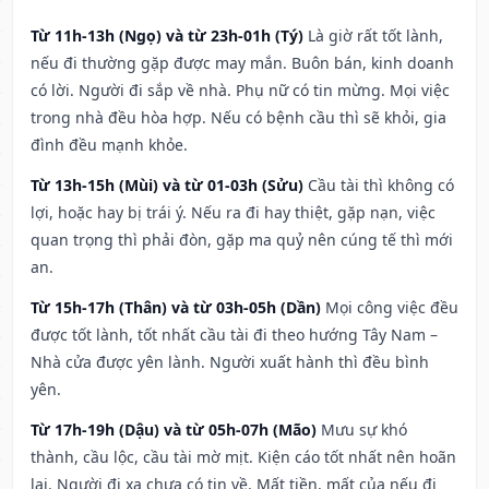
Từ 11h-13h (Ngọ) và từ 23h-01h (Tý)
Là giờ rất tốt lành,
nếu đi thường gặp được may mắn. Buôn bán, kinh doanh
có lời. Người đi sắp về nhà. Phụ nữ có tin mừng. Mọi việc
trong nhà đều hòa hợp. Nếu có bệnh cầu thì sẽ khỏi, gia
đình đều mạnh khỏe.
Từ 13h-15h (Mùi) và từ 01-03h (Sửu)
Cầu tài thì không có
lợi, hoặc hay bị trái ý. Nếu ra đi hay thiệt, gặp nạn, việc
quan trọng thì phải đòn, gặp ma quỷ nên cúng tế thì mới
an.
Từ 15h-17h (Thân) và từ 03h-05h (Dần)
Mọi công việc đều
được tốt lành, tốt nhất cầu tài đi theo hướng Tây Nam –
Nhà cửa được yên lành. Người xuất hành thì đều bình
yên.
Từ 17h-19h (Dậu) và từ 05h-07h (Mão)
Mưu sự khó
thành, cầu lộc, cầu tài mờ mịt. Kiện cáo tốt nhất nên hoãn
lại. Người đi xa chưa có tin về. Mất tiền, mất của nếu đi