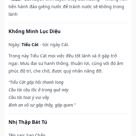
tiến hành đào giếng nước để tránh nước sẽ không trong
lành
Khổng Minh Lục Diệu
Ngày:
Tiểu Cát
- tức ngày Cát.
Trong này Tiểu Cát mọi việc đều tốt lành và ít gặp trở
ngại. Mưu đại sự hanh thông, thuận lợi, cùng với đó âm
phúc độ trì, che chở, được quý nhân nâng đỡ.
“Tiểu Cát gặp hội thanh long
Cầu tài cầu lộc ở trong quẻ này
Cầu tài toại ý vui vầy
Bình an vô sự gặp thầy, gặp quen.”
Nhị Thập Bát Tú
Tên sao
: Sao Chẩn