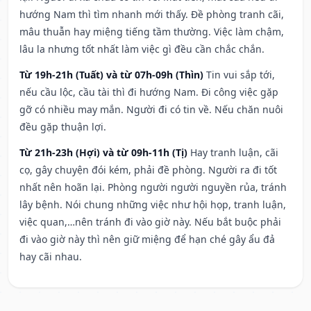
hướng Nam thì tìm nhanh mới thấy. Đề phòng tranh cãi,
mâu thuẫn hay miệng tiếng tầm thường. Việc làm chậm,
lâu la nhưng tốt nhất làm việc gì đều cần chắc chắn.
Từ 19h-21h (Tuất) và từ 07h-09h (Thìn)
Tin vui sắp tới,
nếu cầu lộc, cầu tài thì đi hướng Nam. Đi công việc gặp
gỡ có nhiều may mắn. Người đi có tin về. Nếu chăn nuôi
đều gặp thuận lợi.
Từ 21h-23h (Hợi) và từ 09h-11h (Tị)
Hay tranh luận, cãi
cọ, gây chuyện đói kém, phải đề phòng. Người ra đi tốt
nhất nên hoãn lại. Phòng người người nguyền rủa, tránh
lây bệnh. Nói chung những việc như hội họp, tranh luận,
việc quan,…nên tránh đi vào giờ này. Nếu bắt buộc phải
đi vào giờ này thì nên giữ miệng để hạn ché gây ẩu đả
hay cãi nhau.