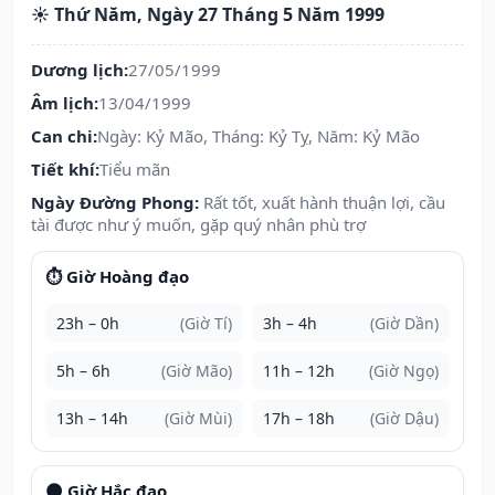
☀️ Thứ Năm, Ngày 27 Tháng 5 Năm 1999
Dương lịch:
27/05/1999
Âm lịch:
13/04/1999
Can chi:
Ngày: Kỷ Mão, Tháng: Kỷ Tỵ, Năm: Kỷ Mão
Tiết khí:
Tiểu mãn
Ngày Đường Phong:
Rất tốt, xuất hành thuận lợi, cầu
tài được như ý muốn, gặp quý nhân phù trợ
⏱️ Giờ Hoàng đạo
23h – 0h
(Giờ Tí)
3h – 4h
(Giờ Dần)
5h – 6h
(Giờ Mão)
11h – 12h
(Giờ Ngọ)
13h – 14h
(Giờ Mùi)
17h – 18h
(Giờ Dậu)
🌑 Giờ Hắc đạo