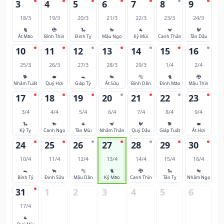
3
4
5
6
7
8
9
18/3
19/3
20/3
21/3
22/3
23/3
24/3
🐈
🐉
🐍
🐎
🐐
🐒
🐓
Ất Mão
Bính Thìn
Đinh Tỵ
Mậu Ngọ
Kỷ Mùi
Canh Thân
Tân Dậu
10
11
12
13
14
15
16
25/3
26/3
27/3
28/3
29/3
1/4
2/4
🐕
🐖
🐀
🐂
🐅
🐈
🐉
Nhâm Tuất
Quý Hợi
Giáp Tý
Ất Sửu
Bính Dần
Đinh Mão
Mậu Thìn
17
18
19
20
21
22
23
3/4
4/4
5/4
6/4
7/4
8/4
9/4
🐍
🐎
🐐
🐒
🐓
🐕
🐖
Kỷ Tỵ
Canh Ngọ
Tân Mùi
Nhâm Thân
Quý Dậu
Giáp Tuất
Ất Hợi
24
25
26
27
28
29
30
10/4
11/4
12/4
13/4
14/4
15/4
16/4
🐀
🐂
🐅
🐈
🐉
🐍
🐎
Bính Tý
Đinh Sửu
Mậu Dần
Kỷ Mão
Canh Thìn
Tân Tỵ
Nhâm Ngọ
31
1
2
3
4
5
6
17/4
🐐