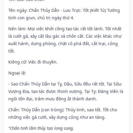
Tên ngày
: Chẩn Thủy Dẫn - Lưu Trực: Tốt (Kiết Tú) Tướng
tinh con giun, chủ trị ngày thứ 4.
Nên làm
: Mọi việc khởi công tạo tác rất tốt lành. Tốt nhất
là cưới gả, xây cất lầu gác và chôn cất. Các việc khác như
xuất hành, dựng phòng, chặt cỏ phá đất, cất trại, cũng
tốt.
Kiêng cữ
: Việc đi thuyền.
Ngoại lệ
:
- Sao Chẩn Thủy Dẫn tại Tỵ, Dậu, Sửu đều rất tốt. Tại Sửu:
Vượng Địa, tạo tác được thịnh vượng. Tại Tỵ: Đăng Viên là
ngôi tôn đại, trăm mưu động ắt thành danh.
Chẩn: Thủy Dẫn (con trùng): Thủy tinh, sao tốt. Tốt cho
những việc gả cưới, xây dựng cũng như an táng.
“Chẩn tinh lâm thủy tạo long cung,