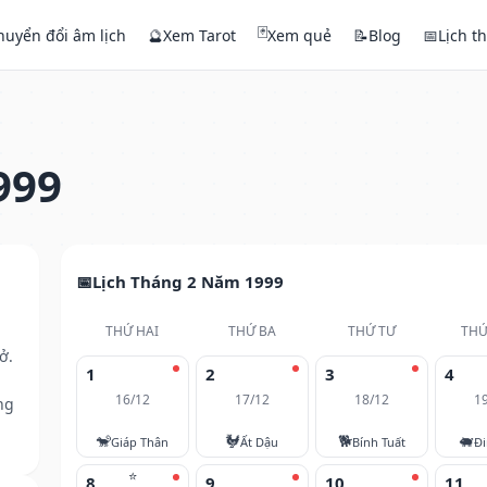
🃏
huyển đổi âm lịch
🔮
Xem Tarot
Xem quẻ
📝
Blog
📅
Lịch t
999
Lịch Tháng 2 Năm 1999
THỨ HAI
THỨ BA
THỨ TƯ
THỨ
ở.
1
2
3
4
16/12
17/12
18/12
1
ng
🐒
🐓
🐕
🐖
Giáp Thân
Ất Dậu
Bính Tuất
Đi
⭐
8
9
10
11