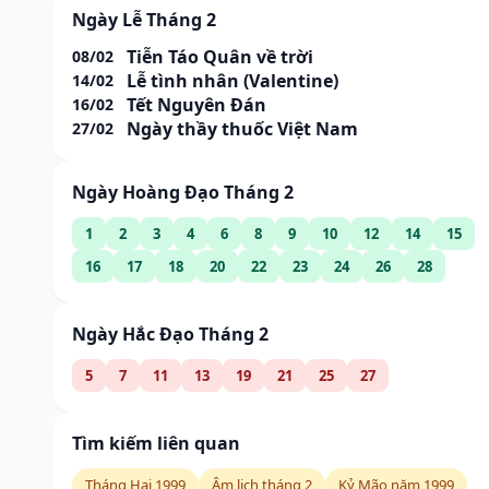
Ngày Lễ Tháng 2
Tiễn Táo Quân về trời
08/02
Lễ tình nhân (Valentine)
14/02
Tết Nguyên Đán
16/02
Ngày thầy thuốc Việt Nam
27/02
Ngày Hoàng Đạo Tháng 2
1
2
3
4
6
8
9
10
12
14
15
16
17
18
20
22
23
24
26
28
Ngày Hắc Đạo Tháng 2
5
7
11
13
19
21
25
27
Tìm kiếm liên quan
Tháng Hai 1999
Âm lịch tháng 2
Kỷ Mão năm 1999