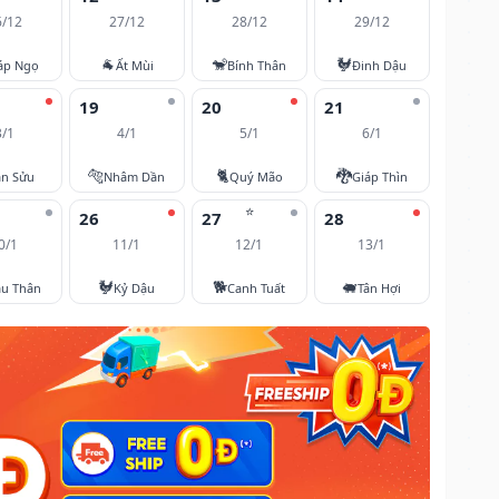
6/12
27/12
28/12
29/12
🐐
🐒
🐓
áp Ngọ
Ất Mùi
Bính Thân
Đinh Dậu
19
20
21
3/1
4/1
5/1
6/1
🐅
🐈
🐉
ân Sửu
Nhâm Dần
Quý Mão
Giáp Thìn
⭐
26
27
28
0/1
11/1
12/1
13/1
🐓
🐕
🐖
u Thân
Kỷ Dậu
Canh Tuất
Tân Hợi