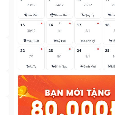
23/12
24/12
25/12
2
🐈
🐉
🐍
🐎
Tân Mão
Nhâm Thìn
Quý Tỵ
Gi
⭐
15
16
17
18
30/12
1/1
2/1
🐕
🐖
🐀
🐂
Mậu Tuất
Kỷ Hợi
Canh Tý
T
22
23
24
25
7/1
8/1
9/1
1
🐍
🐎
🐐
🐒
Ất Tỵ
Bính Ngọ
Đinh Mùi
Mậ