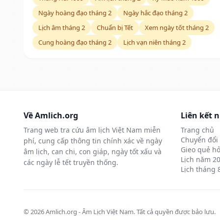
Ngày hoàng đạo tháng 2
Ngày hắc đạo tháng 2
Lịch âm tháng 2
Chuẩn bị Tết
Xem ngày tốt tháng 2
Cung hoàng đạo tháng 2
Lịch vạn niên tháng 2
Về Amlich.org
Liên kết 
Trang web tra cứu âm lịch Việt Nam miễn
Trang chủ
Chuyển đổi 
phí, cung cấp thông tin chính xác về ngày
Gieo quẻ hỏ
âm lịch, can chi, con giáp, ngày tốt xấu và
Lịch năm 2
các ngày lễ tết truyền thống.
Lịch tháng 
© 2026 Amlich.org - Âm Lịch Việt Nam. Tất cả quyền được bảo lưu.