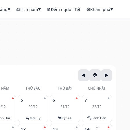
háng
📖
Lịch năm
🧧
Đếm ngược Tết
🧭
Khám phá
▼
▼
▼
 NĂM
THỨ SÁU
THỨ BẢY
CHỦ NHẬT
5
6
7
9/12
20/12
21/12
22/12
🐀
🐂
🐅
nh Hợi
Mậu Tý
Kỷ Sửu
Canh Dần
⭐
12
13
14