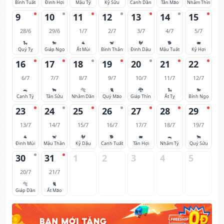
Bính Tuất
Đinh Hợi
Mậu Tý
Kỷ Sửu
Canh Dần
Tân Mão
Nhâm Thìn
9
10
11
12
13
14
15
28/6
29/6
1/7
2/7
3/7
4/7
5/7
🐍
🐎
🐐
🐒
🐓
🐕
🐖
Quý Tỵ
Giáp Ngọ
Ất Mùi
Bính Thân
Đinh Dậu
Mậu Tuất
Kỷ Hợi
16
17
18
19
20
21
22
6/7
7/7
8/7
9/7
10/7
11/7
12/7
🐀
🐂
🐅
🐈
🐉
🐍
🐎
Canh Tý
Tân Sửu
Nhâm Dần
Quý Mão
Giáp Thìn
Ất Tỵ
Bính Ngọ
23
24
25
26
27
28
29
13/7
14/7
15/7
16/7
17/7
18/7
19/7
🐐
🐒
🐓
🐕
🐖
🐀
🐂
Đinh Mùi
Mậu Thân
Kỷ Dậu
Canh Tuất
Tân Hợi
Nhâm Tý
Quý Sửu
30
31
1
2
3
4
5
20/7
21/7
🐅
🐈
Giáp Dần
Ất Mão