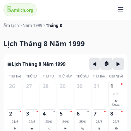
🗓️
Amlich.org
Âm Lịch
>
Năm 1999
>
Tháng 8
Lịch Tháng 8 Năm 1999
Lịch Tháng 8 Năm 1999
THỨ HAI
THỨ BA
THỨ TƯ
THỨ NĂM
THỨ SÁU
THỨ BẢY
CHỦ NHẬT
26
27
28
29
30
31
1
20/6
🐓
Ất Dậu
2
3
4
5
6
7
8
21/6
22/6
23/6
24/6
25/6
26/6
27/6
🐕
🐖
🐀
🐂
🐅
🐈
🐉