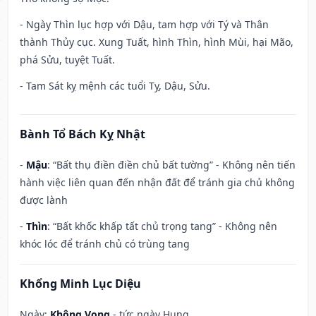
- Ngày Thìn lục hợp với Dậu, tam hợp với Tý và Thân
thành Thủy cục. Xung Tuất, hình Thìn, hình Mùi, hại Mão,
phá Sửu, tuyệt Tuất.
- Tam Sát kỵ mệnh các tuổi Tỵ, Dậu, Sửu.
Bành Tổ Bách Kỵ Nhật
-
Mậu
: “Bất thụ điền điền chủ bất tường” - Không nên tiến
hành việc liên quan đến nhận đất để tránh gia chủ không
được lành
-
Thìn
: “Bất khốc khấp tất chủ trọng tang” - Không nên
khóc lóc để tránh chủ có trùng tang
Khổng Minh Lục Diệu
Ngày:
Không Vong
- tức ngày Hung.