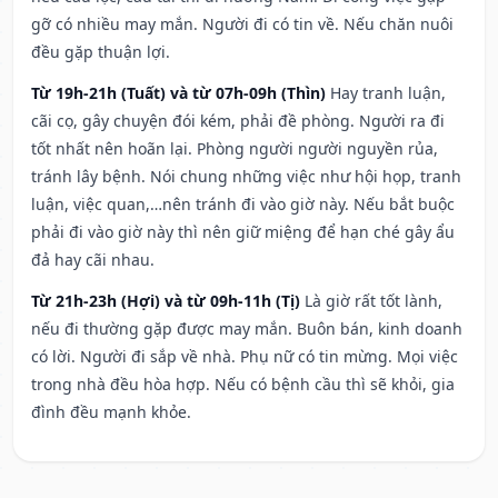
gỡ có nhiều may mắn. Người đi có tin về. Nếu chăn nuôi
đều gặp thuận lợi.
Từ 19h-21h (Tuất) và từ 07h-09h (Thìn)
Hay tranh luận,
cãi cọ, gây chuyện đói kém, phải đề phòng. Người ra đi
tốt nhất nên hoãn lại. Phòng người người nguyền rủa,
tránh lây bệnh. Nói chung những việc như hội họp, tranh
luận, việc quan,…nên tránh đi vào giờ này. Nếu bắt buộc
phải đi vào giờ này thì nên giữ miệng để hạn ché gây ẩu
đả hay cãi nhau.
Từ 21h-23h (Hợi) và từ 09h-11h (Tị)
Là giờ rất tốt lành,
nếu đi thường gặp được may mắn. Buôn bán, kinh doanh
có lời. Người đi sắp về nhà. Phụ nữ có tin mừng. Mọi việc
trong nhà đều hòa hợp. Nếu có bệnh cầu thì sẽ khỏi, gia
đình đều mạnh khỏe.