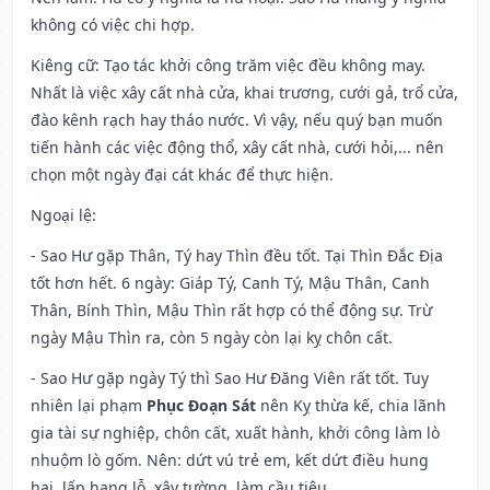
không có việc chi hợp.
Kiêng cữ
: Tạo tác khởi công trăm việc đều không may.
Nhất là việc xây cất nhà cửa, khai trương, cưới gả, trổ cửa,
đào kênh rạch hay tháo nước. Vì vậy, nếu quý bạn muốn
tiến hành các việc động thổ, xây cất nhà, cưới hỏi,... nên
chọn một ngày đại cát khác để thực hiện.
Ngoại lệ
:
- Sao Hư gặp Thân, Tý hay Thìn đều tốt. Tại Thìn Đắc Địa
tốt hơn hết. 6 ngày: Giáp Tý, Canh Tý, Mậu Thân, Canh
Thân, Bính Thìn, Mậu Thìn rất hợp có thể động sự. Trừ
ngày Mậu Thìn ra, còn 5 ngày còn lại kỵ chôn cất.
- Sao Hư gặp ngày Tý thì Sao Hư Đăng Viên rất tốt. Tuy
nhiên lại phạm
Phục Đoạn Sát
nên Kỵ thừa kế, chia lãnh
gia tài sự nghiệp, chôn cất, xuất hành, khởi công làm lò
nhuộm lò gốm. Nên: dứt vú trẻ em, kết dứt điều hung
hại, lấp hang lỗ, xây tường, làm cầu tiêu.