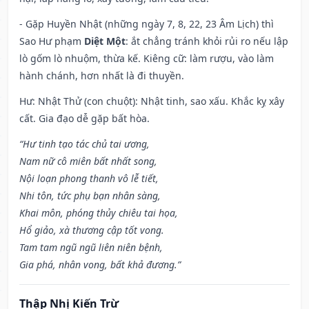
- Gặp Huyền Nhật (những ngày 7, 8, 22, 23 Âm Lịch) thì
Sao Hư phạm
Diệt Một
: ắt chẳng tránh khỏi rủi ro nếu lập
lò gốm lò nhuộm, thừa kế. Kiêng cữ: làm rượu, vào làm
hành chánh, hơn nhất là đi thuyền.
Hư: Nhật Thử (con chuột): Nhật tinh, sao xấu. Khắc kỵ xây
cất. Gia đạo dễ gặp bất hòa.
“Hư tinh tạo tác chủ tai ương,
Nam nữ cô miên bất nhất song,
Nội loạn phong thanh vô lễ tiết,
Nhi tôn, tức phụ bạn nhân sàng,
Khai môn, phóng thủy chiêu tai họa,
Hổ giảo, xà thương cập tốt vong.
Tam tam ngũ ngũ liên niên bệnh,
Gia phá, nhân vong, bất khả đương.”
Thập Nhị Kiến Trừ