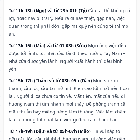
Từ 11h-13h (Ngọ) và từ 23h-01h (Tý)
Cầu tài thì không có
lợi, hoặc hay bị trái ý. Nếu ra đi hay thiệt, gặp nạn, việc
quan trọng thì phải đòn, gặp ma quỷ nên cúng tế thì mới
an.
Từ 13h-15h (Mùi) và từ 01-03h (Sửu)
Mọi công việc đều
được tốt lành, tốt nhất cầu tài đi theo hướng Tây Nam –
Nhà cửa được yên lành. Người xuất hành thì đều bình
yên.
Từ 15h-17h (Thân) và từ 03h-05h (Dần)
Mưu sự khó
thành, cầu lộc, cầu tài mờ mịt. Kiện cáo tốt nhất nên hoãn
lại. Người đi xa chưa có tin về. Mất tiền, mất của nếu đi
hướng Nam thì tìm nhanh mới thấy. Đề phòng tranh cãi,
mâu thuẫn hay miệng tiếng tầm thường. Việc làm chậm,
lâu la nhưng tốt nhất làm việc gì đều cần chắc chắn.
Từ 17h-19h (Dậu) và từ 05h-07h (Mão)
Tin vui sắp tới,
nếu cầu lộc, cầu tài thì đi hướng Nam. Đi công việc gặp