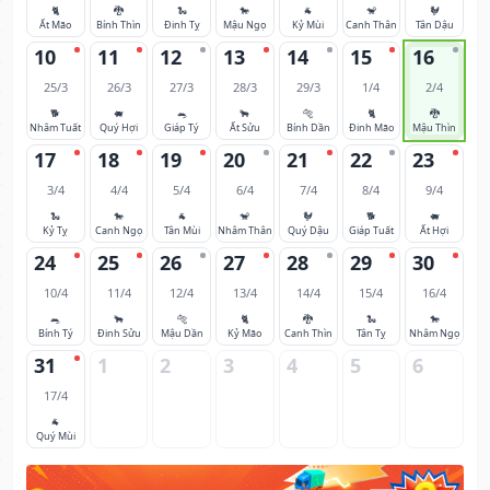
🐈
🐉
🐍
🐎
🐐
🐒
🐓
Ất Mão
Bính Thìn
Đinh Tỵ
Mậu Ngọ
Kỷ Mùi
Canh Thân
Tân Dậu
10
11
12
13
14
15
16
25/3
26/3
27/3
28/3
29/3
1/4
2/4
🐕
🐖
🐀
🐂
🐅
🐈
🐉
Nhâm Tuất
Quý Hợi
Giáp Tý
Ất Sửu
Bính Dần
Đinh Mão
Mậu Thìn
17
18
19
20
21
22
23
3/4
4/4
5/4
6/4
7/4
8/4
9/4
🐍
🐎
🐐
🐒
🐓
🐕
🐖
Kỷ Tỵ
Canh Ngọ
Tân Mùi
Nhâm Thân
Quý Dậu
Giáp Tuất
Ất Hợi
24
25
26
27
28
29
30
10/4
11/4
12/4
13/4
14/4
15/4
16/4
🐀
🐂
🐅
🐈
🐉
🐍
🐎
Bính Tý
Đinh Sửu
Mậu Dần
Kỷ Mão
Canh Thìn
Tân Tỵ
Nhâm Ngọ
31
1
2
3
4
5
6
17/4
🐐
Quý Mùi