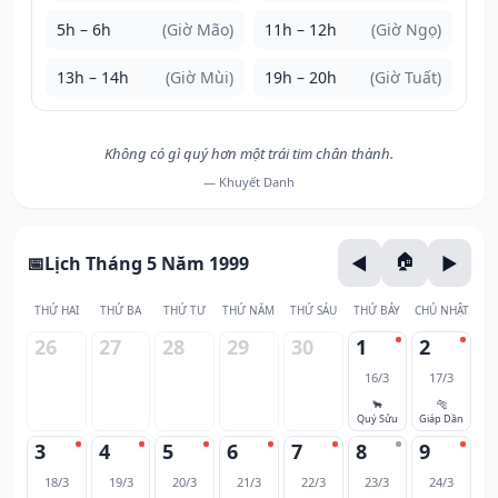
5h – 6h
(Giờ Mão)
11h – 12h
(Giờ Ngọ)
13h – 14h
(Giờ Mùi)
19h – 20h
(Giờ Tuất)
Không có gì quý hơn một trái tim chân thành.
— Khuyết Danh
Lịch Tháng 5 Năm 1999
THỨ HAI
THỨ BA
THỨ TƯ
THỨ NĂM
THỨ SÁU
THỨ BẢY
CHỦ NHẬT
26
27
28
29
30
1
2
16/3
17/3
🐂
🐅
Quý Sửu
Giáp Dần
3
4
5
6
7
8
9
18/3
19/3
20/3
21/3
22/3
23/3
24/3