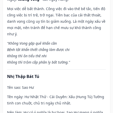
Mọi việc dễ bất thành. Công việc đi vào thế bế tắc, tiến độ
công việc bị trì trệ, trở ngại. Tiền bạc của cải thất thoát,
danh vọng cũng uy tín bị giảm xuống. Là một ngày xấu về
mọi mặt, nên tránh để hạn chế mưu sự khó thành công
như ý.
“Không Vong gặp quẻ khẩn cần
Bệnh tật khẩn thiết chẳng làm được chi
Không thì ôn tiểu thê nhi
Không thì trộm cắp phân ly bất tường.”
Nhị Thập Bát Tú
Tên sao
: Sao Hư
Tên ngày
: Hư Nhật Thử - Cái Duyên: Xấu (Hung Tú) Tướng
tinh con chuột, chủ trị ngày chủ nhật.
Nên làm
: Hư có ý nghĩa là hư hoại. Sao Hư mang ý nghĩa