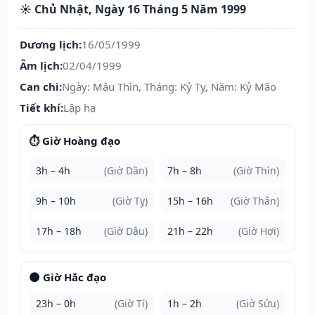
☀️ Chủ Nhật, Ngày 16 Tháng 5 Năm 1999
Dương lịch:
16/05/1999
Âm lịch:
02/04/1999
Can chi:
Ngày: Mậu Thìn, Tháng: Kỷ Tỵ, Năm: Kỷ Mão
Tiết khí:
Lập hạ
⏱️ Giờ Hoàng đạo
3h – 4h
(Giờ Dần)
7h – 8h
(Giờ Thìn)
9h – 10h
(Giờ Tỵ)
15h – 16h
(Giờ Thân)
17h – 18h
(Giờ Dậu)
21h – 22h
(Giờ Hợi)
🌑 Giờ Hắc đạo
23h – 0h
(Giờ Tí)
1h – 2h
(Giờ Sửu)