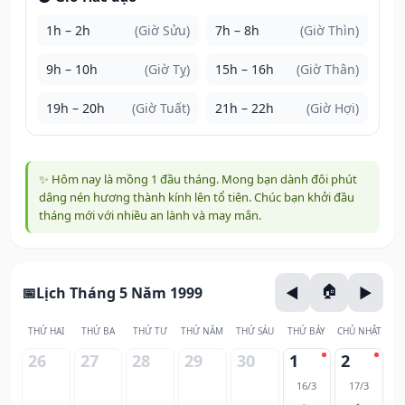
1h – 2h
(Giờ Sửu)
7h – 8h
(Giờ Thìn)
9h – 10h
(Giờ Tỵ)
15h – 16h
(Giờ Thân)
19h – 20h
(Giờ Tuất)
21h – 22h
(Giờ Hợi)
✨ Hôm nay là mồng 1 đầu tháng. Mong bạn dành đôi phút
dâng nén hương thành kính lên tổ tiên. Chúc bạn khởi đầu
tháng mới với nhiều an lành và may mắn.
Lịch Tháng 5 Năm 1999
THỨ HAI
THỨ BA
THỨ TƯ
THỨ NĂM
THỨ SÁU
THỨ BẢY
CHỦ NHẬT
26
27
28
29
30
1
2
16/3
17/3