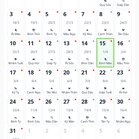
🐂
🐅
Quý Sửu
Giáp Dần
3
4
5
6
7
8
9
18/3
19/3
20/3
21/3
22/3
23/3
24/3
🐈
🐉
🐍
🐎
🐐
🐒
🐓
Ất Mão
Bính Thìn
Đinh Tỵ
Mậu Ngọ
Kỷ Mùi
Canh Thân
Tân Dậu
10
11
12
13
14
15
16
25/3
26/3
27/3
28/3
29/3
1/4
2/4
🐕
🐖
🐀
🐂
🐅
🐈
🐉
Nhâm Tuất
Quý Hợi
Giáp Tý
Ất Sửu
Bính Dần
Đinh Mão
Mậu Thìn
17
18
19
20
21
22
23
3/4
4/4
5/4
6/4
7/4
8/4
9/4
🐍
🐎
🐐
🐒
🐓
🐕
🐖
Kỷ Tỵ
Canh Ngọ
Tân Mùi
Nhâm Thân
Quý Dậu
Giáp Tuất
Ất Hợi
24
25
26
27
28
29
30
10/4
11/4
12/4
13/4
14/4
15/4
16/4
🐀
🐂
🐅
🐈
🐉
🐍
🐎
Bính Tý
Đinh Sửu
Mậu Dần
Kỷ Mão
Canh Thìn
Tân Tỵ
Nhâm Ngọ
31
1
2
3
4
5
6