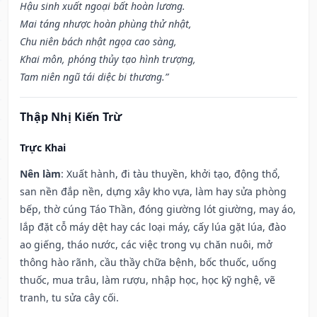
Hậu sinh xuất ngoại bất hoàn lương.
Mai táng nhược hoàn phùng thử nhật,
Chu niên bách nhật ngọa cao sàng,
Khai môn, phóng thủy tạo hình trượng,
Tam niên ngũ tái diệc bi thương.”
Thập Nhị Kiến Trừ
Trực Khai
Nên làm
: Xuất hành, đi tàu thuyền, khởi tạo, động thổ,
san nền đắp nền, dựng xây kho vựa, làm hay sửa phòng
bếp, thờ cúng Táo Thần, đóng giường lót giường, may áo,
lắp đặt cỗ máy dệt hay các loại máy, cấy lúa gặt lúa, đào
ao giếng, tháo nước, các việc trong vụ chăn nuôi, mở
thông hào rãnh, cầu thầy chữa bệnh, bốc thuốc, uống
thuốc, mua trâu, làm rượu, nhập học, học kỹ nghệ, vẽ
tranh, tu sửa cây cối.