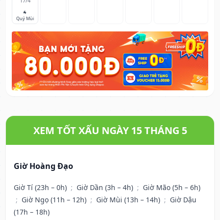
17/4
🐐
Quý Mùi
XEM TỐT XẤU NGÀY 15 THÁNG 5
Giờ Hoàng Đạo
Giờ Tí (23h – 0h)
;
Giờ Dần (3h – 4h)
;
Giờ Mão (5h – 6h)
;
Giờ Ngọ (11h – 12h)
;
Giờ Mùi (13h – 14h)
;
Giờ Dậu
(17h – 18h)