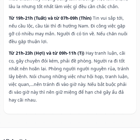
lâu la nhưng tốt nhất làm việc gì đều cần chắc chắn.
Từ 19h-21h (Tuất) và từ 07h-09h (Thìn)
Tin vui sắp tới,
nếu cầu lộc, cầu tài thì đi hướng Nam. Đi công việc gặp
gỡ có nhiều may mắn. Người đi có tin về. Nếu chăn nuôi
đều gặp thuận lợi.
Từ 21h-23h (Hợi) và từ 09h-11h (Tị)
Hay tranh luận, cãi
cọ, gây chuyện đói kém, phải đề phòng. Người ra đi tốt
nhất nên hoãn lại. Phòng người người nguyền rủa, tránh
lây bệnh. Nói chung những việc như hội họp, tranh luận,
việc quan,…nên tránh đi vào giờ này. Nếu bắt buộc phải
đi vào giờ này thì nên giữ miệng để hạn ché gây ẩu đả
hay cãi nhau.