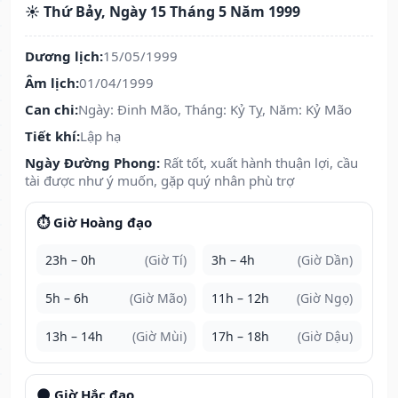
☀️ Thứ Bảy, Ngày 15 Tháng 5 Năm 1999
Dương lịch:
15/05/1999
Âm lịch:
01/04/1999
Can chi:
Ngày: Đinh Mão, Tháng: Kỷ Tỵ, Năm: Kỷ Mão
Tiết khí:
Lập hạ
Ngày Đường Phong:
Rất tốt, xuất hành thuận lợi, cầu
tài được như ý muốn, gặp quý nhân phù trợ
⏱️ Giờ Hoàng đạo
23h – 0h
(Giờ Tí)
3h – 4h
(Giờ Dần)
5h – 6h
(Giờ Mão)
11h – 12h
(Giờ Ngọ)
13h – 14h
(Giờ Mùi)
17h – 18h
(Giờ Dậu)
🌑 Giờ Hắc đạo