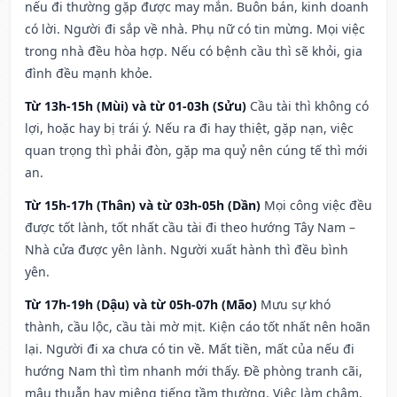
nếu đi thường gặp được may mắn. Buôn bán, kinh doanh
có lời. Người đi sắp về nhà. Phụ nữ có tin mừng. Mọi việc
trong nhà đều hòa hợp. Nếu có bệnh cầu thì sẽ khỏi, gia
đình đều mạnh khỏe.
Từ 13h-15h (Mùi) và từ 01-03h (Sửu)
Cầu tài thì không có
lợi, hoặc hay bị trái ý. Nếu ra đi hay thiệt, gặp nạn, việc
quan trọng thì phải đòn, gặp ma quỷ nên cúng tế thì mới
an.
Từ 15h-17h (Thân) và từ 03h-05h (Dần)
Mọi công việc đều
được tốt lành, tốt nhất cầu tài đi theo hướng Tây Nam –
Nhà cửa được yên lành. Người xuất hành thì đều bình
yên.
Từ 17h-19h (Dậu) và từ 05h-07h (Mão)
Mưu sự khó
thành, cầu lộc, cầu tài mờ mịt. Kiện cáo tốt nhất nên hoãn
lại. Người đi xa chưa có tin về. Mất tiền, mất của nếu đi
hướng Nam thì tìm nhanh mới thấy. Đề phòng tranh cãi,
mâu thuẫn hay miệng tiếng tầm thường. Việc làm chậm,