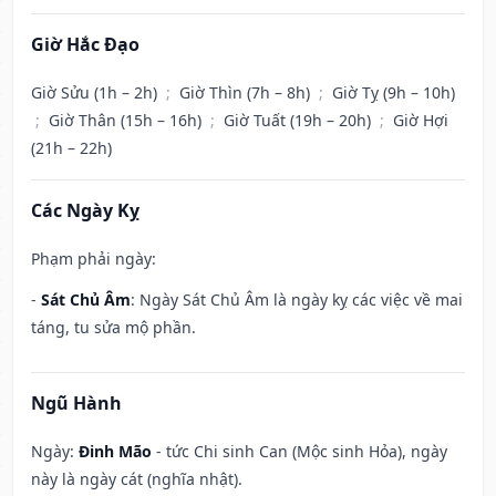
Giờ Hắc Đạo
Giờ Sửu (1h – 2h)
;
Giờ Thìn (7h – 8h)
;
Giờ Tỵ (9h – 10h)
;
Giờ Thân (15h – 16h)
;
Giờ Tuất (19h – 20h)
;
Giờ Hợi
(21h – 22h)
Các Ngày Kỵ
Phạm phải ngày:
-
Sát Chủ Âm
: Ngày Sát Chủ Âm là ngày kỵ các việc về mai
táng, tu sửa mộ phần.
Ngũ Hành
Ngày:
Đinh Mão
- tức Chi sinh Can (Mộc sinh Hỏa), ngày
này là ngày cát (nghĩa nhật).