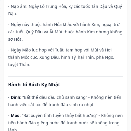
- Nạp âm: Ngày Lô Trung Hỏa, kỵ các tuổi: Tân Dậu và Quý
Dậu.
- Ngày này thuộc hành Hỏa khắc với hành Kim, ngoại trừ
các tuổi: Quý Dậu và Ất Mùi thuộc hành Kim nhưng không
sợ Hỏa.
- Ngày Mão lục hợp với Tuất, tam hợp với Mùi và Hợi
thành Mộc cục. Xung Dậu, hình Tý, hại Thìn, phá Ngọ,
tuyệt Thân.
Bành Tổ Bách Kỵ Nhật
-
Đinh
: “Bất thế đầu đầu chủ sanh sang” - Không nên tiến
hành việc cắt tóc để tránh đầu sinh ra nhọt
-
Mão
: “Bất xuyên tỉnh tuyền thủy bất hương” - Không nên
tiến hành đào giếng nước để tránh nước sẽ không trong
lành