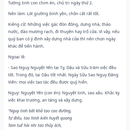
Tướng tinh con chim én, chủ trị ngày thứ 2.
Nên làm
: Lót giường bình yên, chôn cất rất tốt.
Kiêng cữ
: Những việc gác đòn đông, dựng nhà, tháo
nước, đào mương rạch, đi thuyền hay trổ cửa. Vì vậy, nếu
quý bạn có ý định xây dựng nhà cửa thì nên chọn ngày
khác để tiến hành.
Ngoại lệ
:
- Sao Nguy Nguyệt Yến tại Tỵ, Dậu và Sửu trăm việc đều
tốt. Trong đó, tại Dậu tốt nhất. Ngày Sửu Sao Nguy Đăng
Viên: mọi việc tạo tác đều được quý hiển.
Nguy: Nguyệt Yến (con én): Nguyệt tinh, sao xấu. Khắc kỵ
việc khai trương, an táng và xây dựng.
“Nguy tinh bât khả tạo cao đường,
Tự điếu, tao hình kiến huyết quang
Tam tuế hài nhi tao thủy ách,