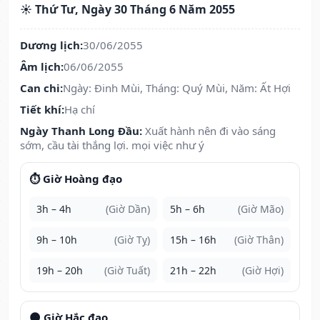
☀️ Thứ Tư, Ngày 30 Tháng 6 Năm 2055
Dương lịch:
30/06/2055
Âm lịch:
06/06/2055
Can chi:
Ngày: Đinh Mùi, Tháng: Quý Mùi, Năm: Ất Hợi
Tiết khí:
Hạ chí
Ngày Thanh Long Đầu:
Xuất hành nên đi vào sáng
sớm, cầu tài thắng lợi. mọi việc như ý
⏱️ Giờ Hoàng đạo
3h – 4h
(Giờ Dần)
5h – 6h
(Giờ Mão)
9h – 10h
(Giờ Tỵ)
15h – 16h
(Giờ Thân)
19h – 20h
(Giờ Tuất)
21h – 22h
(Giờ Hợi)
🌑 Giờ Hắc đạo