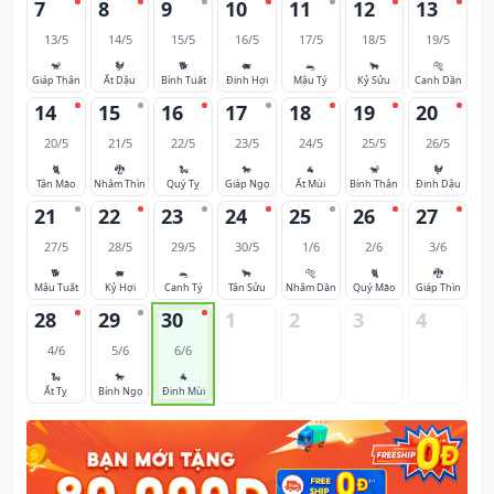
7
8
9
10
11
12
13
13/5
14/5
15/5
16/5
17/5
18/5
19/5
🐒
🐓
🐕
🐖
🐀
🐂
🐅
Giáp Thân
Ất Dậu
Bính Tuất
Đinh Hợi
Mậu Tý
Kỷ Sửu
Canh Dần
14
15
16
17
18
19
20
20/5
21/5
22/5
23/5
24/5
25/5
26/5
🐈
🐉
🐍
🐎
🐐
🐒
🐓
Tân Mão
Nhâm Thìn
Quý Tỵ
Giáp Ngọ
Ất Mùi
Bính Thân
Đinh Dậu
21
22
23
24
25
26
27
27/5
28/5
29/5
30/5
1/6
2/6
3/6
🐕
🐖
🐀
🐂
🐅
🐈
🐉
Mậu Tuất
Kỷ Hợi
Canh Tý
Tân Sửu
Nhâm Dần
Quý Mão
Giáp Thìn
28
29
30
1
2
3
4
4/6
5/6
6/6
🐍
🐎
🐐
Ất Tỵ
Bính Ngọ
Đinh Mùi