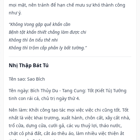
mọi mặt, nên tránh để hạn chế mưu sự khó thành công
như ý.
“Không Vong gặp quẻ khẩn cần
Bệnh tật khẩn thiết chẳng làm được chi
Không thì ôn tiểu thê nhi
Không thì trộm cắp phân ly bất tường.”
Nhị Thập Bát Tú
Tên sao
: Sao Bích
Tên ngày
: Bích Thủy Du - Tang Cung: Tốt (Kiết Tú) Tướng
tinh con rái cá, chủ trị ngày thứ 4.
Nên làm
: Khởi công tạo tác mọi việc việc chi cũng tốt. Tốt
nhất là việc khai trương, xuất hành, chôn cất, xây cất nhà,
trổ cửa, dựng cửa, cưới gả, các vụ thuỷ lợi, tháo nước,
chặt cỏ phá đất, cắt áo thêu áo, làm nhiều việc thiện ắt