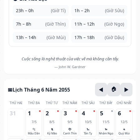
23h – 0h
(Giờ Tí)
1h – 2h
(Giờ Sửu)
7h – 8h
(Giờ Thìn)
11h – 12h
(Giờ Ngọ)
13h – 14h
(Giờ Mùi)
17h – 18h
(Giờ Dậu)
Cuộc sống là nghệ thuật của việc vẽ mà không cần tẩy.
— John W. Gardner
Lịch Tháng 6 Năm 2055
THỨ HAI
THỨ BA
THỨ TƯ
THỨ NĂM
THỨ SÁU
THỨ BẢY
CHỦ NHẬT
31
1
2
3
4
5
6
7/5
8/5
9/5
10/5
11/5
12/5
🐅
🐈
🐉
🐍
🐎
🐐
Mậu Dần
Kỷ Mão
Canh Thìn
Tân Tỵ
Nhâm Ngọ
Quý Mùi