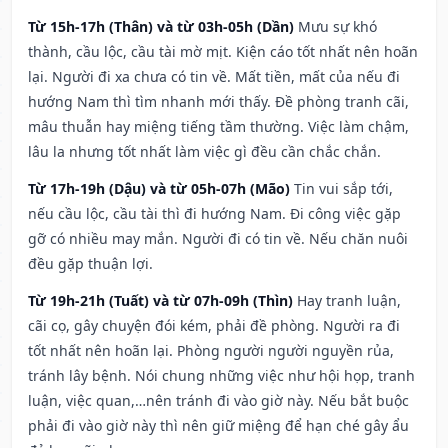
Từ 15h-17h (Thân) và từ 03h-05h (Dần)
Mưu sự khó
thành, cầu lộc, cầu tài mờ mịt. Kiện cáo tốt nhất nên hoãn
lại. Người đi xa chưa có tin về. Mất tiền, mất của nếu đi
hướng Nam thì tìm nhanh mới thấy. Đề phòng tranh cãi,
mâu thuẫn hay miệng tiếng tầm thường. Việc làm chậm,
lâu la nhưng tốt nhất làm việc gì đều cần chắc chắn.
Từ 17h-19h (Dậu) và từ 05h-07h (Mão)
Tin vui sắp tới,
nếu cầu lộc, cầu tài thì đi hướng Nam. Đi công việc gặp
gỡ có nhiều may mắn. Người đi có tin về. Nếu chăn nuôi
đều gặp thuận lợi.
Từ 19h-21h (Tuất) và từ 07h-09h (Thìn)
Hay tranh luận,
cãi cọ, gây chuyện đói kém, phải đề phòng. Người ra đi
tốt nhất nên hoãn lại. Phòng người người nguyền rủa,
tránh lây bệnh. Nói chung những việc như hội họp, tranh
luận, việc quan,…nên tránh đi vào giờ này. Nếu bắt buộc
phải đi vào giờ này thì nên giữ miệng để hạn ché gây ẩu