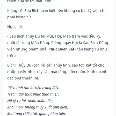
thiện quả sẽ tới mau hơn.
Kiêng cữ
: Sao Bích toàn kiết nên không có bất kỳ việc chi
phải kiêng cữ.
Ngoại lệ
:
- Sao Bích Thủy Du tại Mùi, Hợi, Mão trăm việc đều kỵ,
nhất là trong Mùa Đông. Riêng ngày Hợi là Sao Bích Đăng
Viên nhưng phạm phải
Phục Đoạn Sát
(nên kiêng cữ như
trên).
Bích: Thủy Du (con rái cá): Thủy tinh, sao tốt. Rất tốt cho
những việc như: xây cất, mai táng, hôn nhân. Kinh doanh
đặc biệt thuận lợi.
“Bích tinh tạo ác tiến trang điền
Ti tâm đại thục phúc thao thiên,
Nô tỳ tự lai, nhân khẩu tiến,
Khai môn, phóng thủy xuất anh hiền,
Mai táng chiêu tài, quan phẩm tiến,