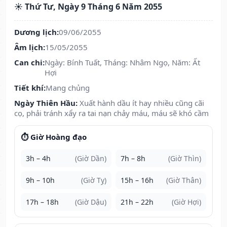
☀️ Thứ Tư, Ngày 9 Tháng 6 Năm 2055
Dương lịch:
09/06/2055
Âm lịch:
15/05/2055
Can chi:
Ngày: Bính Tuất, Tháng: Nhâm Ngọ, Năm: Ất
Hợi
Tiết khí:
Mang chủng
Ngày Thiên Hầu:
Xuất hành dầu ít hay nhiều cũng cãi
cọ, phải tránh xẩy ra tai nạn chảy máu, máu sẽ khó cầm
⏱️ Giờ Hoàng đạo
3h – 4h
(Giờ Dần)
7h – 8h
(Giờ Thìn)
9h – 10h
(Giờ Tỵ)
15h – 16h
(Giờ Thân)
17h – 18h
(Giờ Dậu)
21h – 22h
(Giờ Hợi)