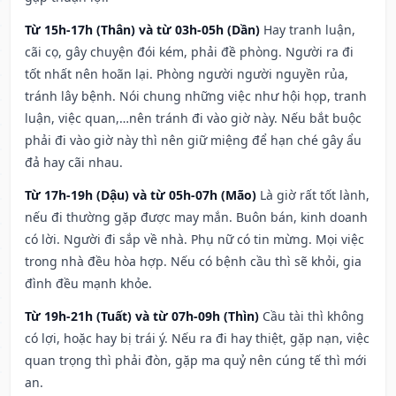
Từ 15h-17h (Thân) và từ 03h-05h (Dần)
Hay tranh luận,
cãi cọ, gây chuyện đói kém, phải đề phòng. Người ra đi
tốt nhất nên hoãn lại. Phòng người người nguyền rủa,
tránh lây bệnh. Nói chung những việc như hội họp, tranh
luận, việc quan,…nên tránh đi vào giờ này. Nếu bắt buộc
phải đi vào giờ này thì nên giữ miệng để hạn ché gây ẩu
đả hay cãi nhau.
Từ 17h-19h (Dậu) và từ 05h-07h (Mão)
Là giờ rất tốt lành,
nếu đi thường gặp được may mắn. Buôn bán, kinh doanh
có lời. Người đi sắp về nhà. Phụ nữ có tin mừng. Mọi việc
trong nhà đều hòa hợp. Nếu có bệnh cầu thì sẽ khỏi, gia
đình đều mạnh khỏe.
Từ 19h-21h (Tuất) và từ 07h-09h (Thìn)
Cầu tài thì không
có lợi, hoặc hay bị trái ý. Nếu ra đi hay thiệt, gặp nạn, việc
quan trọng thì phải đòn, gặp ma quỷ nên cúng tế thì mới
an.