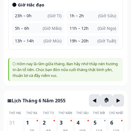
🌑 Giờ Hắc đạo
23h – 0h
(Giờ Tí)
1h – 2h
(Giờ Sửu)
5h – 6h
(Giờ Mão)
11h – 12h
(Giờ Ngọ)
13h – 14h
(Giờ Mùi)
19h – 20h
(Giờ Tuất)
🌕 Hôm nay là rằm giữa tháng. Bạn hãy nhớ thắp nén hương
tri ân tổ tiên. Chúc bạn đón nửa cuối tháng thật bình yên,
thuận lợi và đầy niềm vui.
Lịch Tháng 6 Năm 2055
THỨ HAI
THỨ BA
THỨ TƯ
THỨ NĂM
THỨ SÁU
THỨ BẢY
CHỦ NHẬT
31
1
2
3
4
5
6
7/5
8/5
9/5
10/5
11/5
12/5