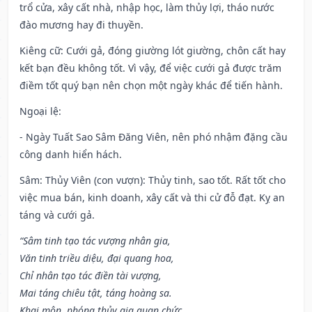
trổ cửa, xây cất nhà, nhập học, làm thủy lợi, tháo nước
đào mương hay đi thuyền.
Kiêng cữ
: Cưới gả, đóng giường lót giường, chôn cất hay
kết bạn đều không tốt. Vì vậy, để việc cưới gả được trăm
điềm tốt quý bạn nên chọn một ngày khác để tiến hành.
Ngoại lệ
:
- Ngày Tuất Sao Sâm Đăng Viên, nên phó nhậm đặng cầu
công danh hiển hách.
Sâm: Thủy Viên (con vượn): Thủy tinh, sao tốt. Rất tốt cho
việc mua bán, kinh doanh, xây cất và thi cử đỗ đạt. Kỵ an
táng và cưới gả.
“Sâm tinh tạo tác vượng nhân gia,
Văn tinh triều diệu, đại quang hoa,
Chỉ nhân tạo tác điền tài vượng,
Mai táng chiêu tật, táng hoàng sa.
Khai môn, phóng thủy gia quan chức,