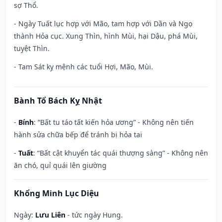
sợ Thổ.
- Ngày Tuất lục hợp với Mão, tam hợp với Dần và Ngọ
thành Hỏa cục. Xung Thìn, hình Mùi, hại Dậu, phá Mùi,
tuyệt Thìn.
- Tam Sát kỵ mệnh các tuổi Hợi, Mão, Mùi.
Bành Tổ Bách Kỵ Nhật
-
Bính
: “Bất tu táo tất kiến hỏa ương” - Không nên tiến
hành sửa chữa bếp để tránh bị hỏa tai
-
Tuất
: “Bất cật khuyển tác quái thượng sàng” - Không nên
ăn chó, quỉ quái lên giường
Khổng Minh Lục Diệu
Ngày:
Lưu Liên
- tức ngày Hung.