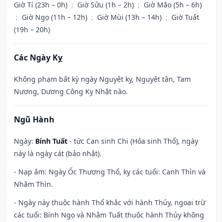
Giờ Tí (23h – 0h)
;
Giờ Sửu (1h – 2h)
;
Giờ Mão (5h – 6h)
;
Giờ Ngọ (11h – 12h)
;
Giờ Mùi (13h – 14h)
;
Giờ Tuất
(19h – 20h)
Các Ngày Kỵ
Không phạm bất kỳ ngày Nguyệt kỵ, Nguyệt tận, Tam
Nương, Dương Công Kỵ Nhật nào.
Ngũ Hành
Ngày:
Bính Tuất
- tức Can sinh Chi (Hỏa sinh Thổ), ngày
này là ngày cát (bảo nhật).
- Nạp âm: Ngày Ốc Thượng Thổ, kỵ các tuổi: Canh Thìn và
Nhâm Thìn.
- Ngày này thuộc hành Thổ khắc với hành Thủy, ngoại trừ
các tuổi: Bính Ngọ và Nhâm Tuất thuộc hành Thủy không