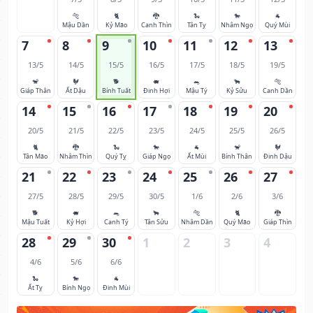
🐅
🐈
🐉
🐍
🐎
🐐
Mậu Dần
Kỷ Mão
Canh Thìn
Tân Tỵ
Nhâm Ngọ
Quý Mùi
7
8
9
10
11
12
13
13/5
14/5
15/5
16/5
17/5
18/5
19/5
🐒
🐓
🐕
🐖
🐀
🐂
🐅
Giáp Thân
Ất Dậu
Bính Tuất
Đinh Hợi
Mậu Tý
Kỷ Sửu
Canh Dần
14
15
16
17
18
19
20
20/5
21/5
22/5
23/5
24/5
25/5
26/5
🐈
🐉
🐍
🐎
🐐
🐒
🐓
Tân Mão
Nhâm Thìn
Quý Tỵ
Giáp Ngọ
Ất Mùi
Bính Thân
Đinh Dậu
21
22
23
24
25
26
27
27/5
28/5
29/5
30/5
1/6
2/6
3/6
🐕
🐖
🐀
🐂
🐅
🐈
🐉
Mậu Tuất
Kỷ Hợi
Canh Tý
Tân Sửu
Nhâm Dần
Quý Mão
Giáp Thìn
28
29
30
1
2
3
4
4/6
5/6
6/6
🐍
🐎
🐐
Ất Tỵ
Bính Ngọ
Đinh Mùi