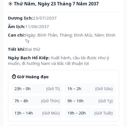
☀️ Thứ Năm, Ngày 23 Tháng 7 Năm 2037
Dương lịch:
23/07/2037
Âm lịch:
11/06/2037
Can chi:
Ngày: Bính Thân, Tháng: Đinh Mùi, Năm: Đinh
Tỵ
Tiết khí:
Đại thử
Ngày Bạch Hổ Kiếp:
Xuất hành, cầu tài được như ý
muốn, đi hướng Nam và Bắc rất thuận lợi
⏱️ Giờ Hoàng đạo
23h – 0h
(Giờ Tí)
1h – 2h
(Giờ Sửu)
7h – 8h
(Giờ Thìn)
9h – 10h
(Giờ Tỵ)
13h – 14h
(Giờ Mùi)
19h – 20h
(Giờ Tuất)