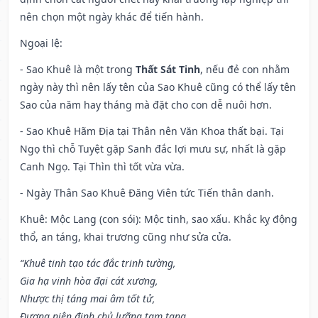
nên chọn một ngày khác để tiến hành.
Ngoại lệ
:
- Sao Khuê là một trong
Thất Sát Tinh
, nếu đẻ con nhằm
ngày này thì nên lấy tên của Sao Khuê cũng có thể lấy tên
Sao của năm hay tháng mà đặt cho con dễ nuôi hơn.
- Sao Khuê Hãm Địa tại Thân nên Văn Khoa thất bại. Tại
Ngọ thì chỗ Tuyệt gặp Sanh đắc lợi mưu sự, nhất là gặp
Canh Ngọ. Tại Thìn thì tốt vừa vừa.
- Ngày Thân Sao Khuê Đăng Viên tức Tiến thân danh.
Khuê: Mộc Lang (con sói): Mộc tinh, sao xấu. Khắc kỵ động
thổ, an táng, khai trương cũng như sửa cửa.
“Khuê tinh tạo tác đắc trinh tường,
Gia hạ vinh hòa đại cát xương,
Nhược thị táng mai âm tốt tử,
Đương niên định chủ lưỡng tam tang.