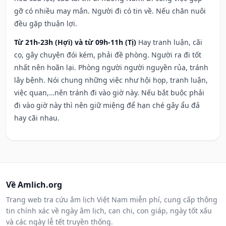
gỡ có nhiều may mắn. Người đi có tin về. Nếu chăn nuôi
đều gặp thuận lợi.
Từ 21h-23h (Hợi) và từ 09h-11h (Tị)
Hay tranh luận, cãi
cọ, gây chuyện đói kém, phải đề phòng. Người ra đi tốt
nhất nên hoãn lại. Phòng người người nguyền rủa, tránh
lây bệnh. Nói chung những việc như hội họp, tranh luận,
việc quan,…nên tránh đi vào giờ này. Nếu bắt buộc phải
đi vào giờ này thì nên giữ miệng để hạn ché gây ẩu đả
hay cãi nhau.
Về Amlich.org
Trang web tra cứu âm lịch Việt Nam miễn phí, cung cấp thông
tin chính xác về ngày âm lịch, can chi, con giáp, ngày tốt xấu
và các ngày lễ tết truyền thống.