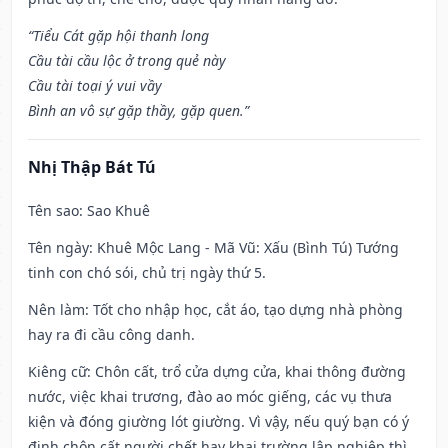
“Tiểu Cát gặp hội thanh long
Cầu tài cầu lộc ở trong quẻ này
Cầu tài toại ý vui vầy
Bình an vô sự gặp thầy, gặp quen.”
Nhị Thập Bát Tú
Tên sao
: Sao Khuê
Tên ngày
: Khuê Mộc Lang - Mã Vũ: Xấu (Bình Tú) Tướng
tinh con chó sói, chủ trị ngày thứ 5.
Nên làm
: Tốt cho nhập học, cắt áo, tạo dựng nhà phòng
hay ra đi cầu công danh.
Kiêng cữ
: Chôn cất, trổ cửa dựng cửa, khai thông đường
nước, việc khai trương, đào ao móc giếng, các vụ thưa
kiện và đóng giường lót giường. Vì vậy, nếu quý bạn có ý
định chôn cất người chết hay khai trường lập nghiệp thì