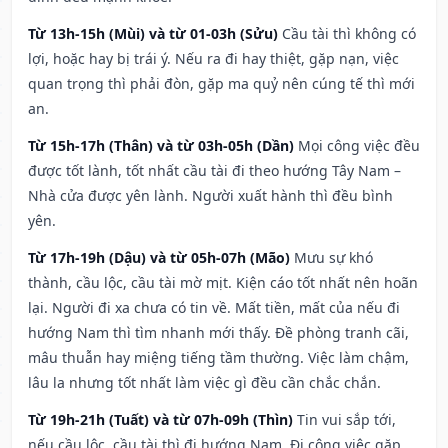
Từ 13h-15h (Mùi) và từ 01-03h (Sửu)
Cầu tài thì không có
lợi, hoặc hay bị trái ý. Nếu ra đi hay thiệt, gặp nạn, việc
quan trọng thì phải đòn, gặp ma quỷ nên cúng tế thì mới
an.
Từ 15h-17h (Thân) và từ 03h-05h (Dần)
Mọi công việc đều
được tốt lành, tốt nhất cầu tài đi theo hướng Tây Nam –
Nhà cửa được yên lành. Người xuất hành thì đều bình
yên.
Từ 17h-19h (Dậu) và từ 05h-07h (Mão)
Mưu sự khó
thành, cầu lộc, cầu tài mờ mịt. Kiện cáo tốt nhất nên hoãn
lại. Người đi xa chưa có tin về. Mất tiền, mất của nếu đi
hướng Nam thì tìm nhanh mới thấy. Đề phòng tranh cãi,
mâu thuẫn hay miệng tiếng tầm thường. Việc làm chậm,
lâu la nhưng tốt nhất làm việc gì đều cần chắc chắn.
Từ 19h-21h (Tuất) và từ 07h-09h (Thìn)
Tin vui sắp tới,
nếu cầu lộc, cầu tài thì đi hướng Nam. Đi công việc gặp