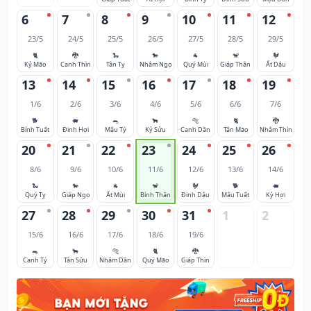
6
7
8
9
10
11
12
23/5
24/5
25/5
26/5
27/5
28/5
29/5
🐈
🐉
🐍
🐎
🐐
🐒
🐓
Kỷ Mão
Canh Thìn
Tân Tỵ
Nhâm Ngọ
Quý Mùi
Giáp Thân
Ất Dậu
13
14
15
16
17
18
19
1/6
2/6
3/6
4/6
5/6
6/6
7/6
🐕
🐖
🐀
🐂
🐅
🐈
🐉
Bính Tuất
Đinh Hợi
Mậu Tý
Kỷ Sửu
Canh Dần
Tân Mão
Nhâm Thìn
20
21
22
23
24
25
26
8/6
9/6
10/6
11/6
12/6
13/6
14/6
🐍
🐎
🐐
🐒
🐓
🐕
🐖
Quý Tỵ
Giáp Ngọ
Ất Mùi
Bính Thân
Đinh Dậu
Mậu Tuất
Kỷ Hợi
27
28
29
30
31
1
2
15/6
16/6
17/6
18/6
19/6
🐀
🐂
🐅
🐈
🐉
Canh Tý
Tân Sửu
Nhâm Dần
Quý Mão
Giáp Thìn