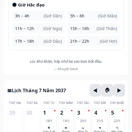
🌑 Giờ Hắc đạo
3h – 4h
(Giờ Dần)
5h – 6h
(Giờ Mão)
11h – 12h
(Giờ Ngọ)
15h – 16h
(Giờ Thân)
17h – 18h
(Giờ Dậu)
21h – 22h
(Giờ Hợi)
Lúc khó khăn, hãy nhớ tại sao bạn bắt đầu.
— Khuyết Danh
Lịch Tháng 7 Năm 2037
THỨ HAI
THỨ BA
THỨ TƯ
THỨ NĂM
THỨ SÁU
THỨ BẢY
CHỦ NHẬT
29
30
1
2
3
4
5
18/5
19/5
20/5
21/5
22/5
🐕
🐖
🐀
🐂
🐅
Giáp Tuất
Ất Hợi
Bính Tý
Đinh Sửu
Mậu Dần