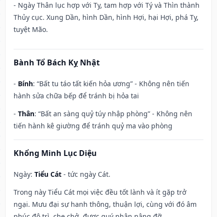
- Ngày Thân lục hợp với Tỵ, tam hợp với Tý và Thìn thành
Thủy cục. Xung Dần, hình Dần, hình Hợi, hại Hợi, phá Tỵ,
tuyệt Mão.
Bành Tổ Bách Kỵ Nhật
-
Bính
: “Bất tu táo tất kiến hỏa ương” - Không nên tiến
hành sửa chữa bếp để tránh bị hỏa tai
-
Thân
: “Bất an sàng quỷ túy nhập phòng” - Không nên
tiến hành kê giường để tránh quỷ ma vào phòng
Khổng Minh Lục Diệu
Ngày:
Tiểu Cát
- tức ngày Cát.
Trong này Tiểu Cát mọi việc đều tốt lành và ít gặp trở
ngại. Mưu đại sự hanh thông, thuận lợi, cùng với đó âm
phúc độ trì, che chở, được quý nhân nâng đỡ.