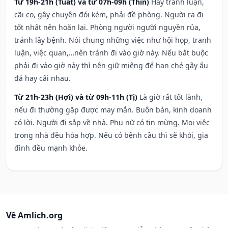
Từ 19h-21h (Tuất) và từ 07h-09h (Thìn)
Hay tranh luận,
cãi cọ, gây chuyện đói kém, phải đề phòng. Người ra đi
tốt nhất nên hoãn lại. Phòng người người nguyền rủa,
tránh lây bệnh. Nói chung những việc như hội họp, tranh
luận, việc quan,…nên tránh đi vào giờ này. Nếu bắt buộc
phải đi vào giờ này thì nên giữ miệng để hạn ché gây ẩu
đả hay cãi nhau.
Từ 21h-23h (Hợi) và từ 09h-11h (Tị)
Là giờ rất tốt lành,
nếu đi thường gặp được may mắn. Buôn bán, kinh doanh
có lời. Người đi sắp về nhà. Phụ nữ có tin mừng. Mọi việc
trong nhà đều hòa hợp. Nếu có bệnh cầu thì sẽ khỏi, gia
đình đều mạnh khỏe.
Về Amlich.org