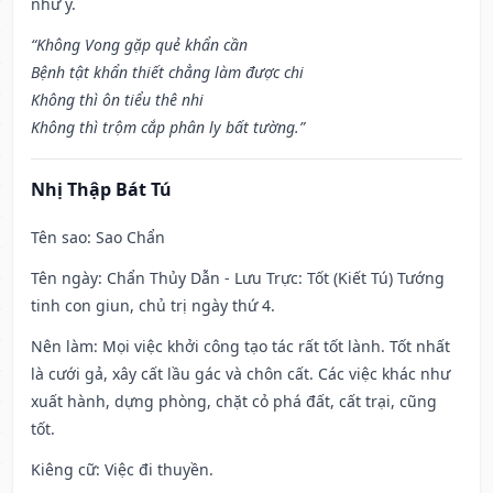
như ý.
“Không Vong gặp quẻ khẩn cần
Bệnh tật khẩn thiết chẳng làm được chi
Không thì ôn tiểu thê nhi
Không thì trộm cắp phân ly bất tường.”
Nhị Thập Bát Tú
Tên sao
: Sao Chẩn
Tên ngày
: Chẩn Thủy Dẫn - Lưu Trực: Tốt (Kiết Tú) Tướng
tinh con giun, chủ trị ngày thứ 4.
Nên làm
: Mọi việc khởi công tạo tác rất tốt lành. Tốt nhất
là cưới gả, xây cất lầu gác và chôn cất. Các việc khác như
xuất hành, dựng phòng, chặt cỏ phá đất, cất trại, cũng
tốt.
Kiêng cữ
: Việc đi thuyền.