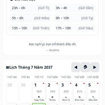
23h – 0h
(Giờ Tí)
3h – 4h
(Giờ Dần)
5h – 6h
(Giờ Mão)
9h – 10h
(Giờ Tỵ)
15h – 16h
(Giờ Thân)
17h – 18h
(Giờ Dậu)
Bạn nghĩ gì, bạn trở thành điều đó.
— Buddha
Lịch Tháng 7 Năm 2037
THỨ HAI
THỨ BA
THỨ TƯ
THỨ NĂM
THỨ SÁU
THỨ BẢY
CHỦ NHẬT
29
30
1
2
3
4
5
18/5
19/5
20/5
21/5
22/5
🐕
🐖
🐀
🐂
🐅
Giáp Tuất
Ất Hợi
Bính Tý
Đinh Sửu
Mậu Dần