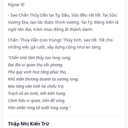
Ngoại lệ
:
- Sao Chẩn Thủy Dẫn tại Tỵ, Dậu, Sửu đều rất tốt. Tại Sửu:
Vượng Địa, tạo tác được thịnh vượng. Tại Tỵ: Đăng Viên là
ngôi tôn đại, trăm mưu động ắt thành danh.
Chẩn: Thủy Dẫn (con trùng): Thủy tinh, sao tốt. Tốt cho
những việc gả cưới, xây dựng cũng như an táng.
“Chẩn tinh lâm thủy tạo long cung,
Đại đại vi quan thụ sắc phong,
Phú quý vinh hoa tăng phúc thọ,
Khố mãn thương doanh tự xương long.
Mai táng văn tinh lai chiếu trợ,
Trạch xá an ninh, bất kiến hung.
Cánh hữu vi quan, tiên đế sủng,
Hôn nhân long tử xuất long cung.”
Thập Nhị Kiến Trừ