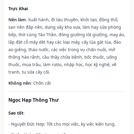
Trực Khai
Nên làm
: Xuất hành, đi tàu thuyền, khởi tạo, động thổ,
san nền đắp nền, dựng xây kho vựa, làm hay sửa phòng
bếp, thờ cúng Táo Thần, đóng giường lót giường, may áo,
lắp đặt cỗ máy dệt hay các loại máy, cấy lúa gặt lúa, đào
ao giếng, tháo nước, các việc trong vụ chăn nuôi, mở
thông hào rãnh, cầu thầy chữa bệnh, bốc thuốc, uống
thuốc, mua trâu, làm rượu, nhập học, học kỹ nghệ, vẽ
tranh, tu sửa cây cối.
Không nên
: Chôn cất
Ngọc Hạp Thông Thư
Sao tốt
:
- Nguyệt Đức Hợp: Tốt cho mọi việc, kỵ việc kiện tụng.