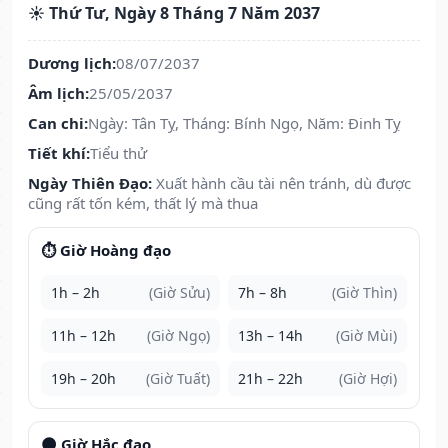
☀️ Thứ Tư, Ngày 8 Tháng 7 Năm 2037
Dương lịch:
08/07/2037
Âm lịch:
25/05/2037
Can chi:
Ngày: Tân Tỵ, Tháng: Bính Ngọ, Năm: Đinh Tỵ
Tiết khí:
Tiểu thử
Ngày Thiên Đạo:
Xuất hành cầu tài nên tránh, dù được
cũng rất tốn kém, thất lý mà thua
⏱️ Giờ Hoàng đạo
1h – 2h
(Giờ Sửu)
7h – 8h
(Giờ Thìn)
11h – 12h
(Giờ Ngọ)
13h – 14h
(Giờ Mùi)
19h – 20h
(Giờ Tuất)
21h – 22h
(Giờ Hợi)
🌑 Giờ Hắc đạo