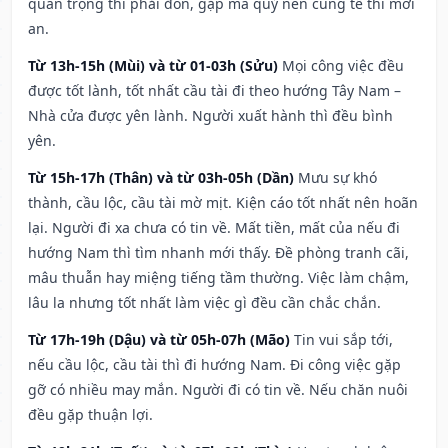
quan trọng thì phải đòn, gặp ma quỷ nên cúng tế thì mới
an.
Từ 13h-15h (Mùi) và từ 01-03h (Sửu)
Mọi công việc đều
được tốt lành, tốt nhất cầu tài đi theo hướng Tây Nam –
Nhà cửa được yên lành. Người xuất hành thì đều bình
yên.
Từ 15h-17h (Thân) và từ 03h-05h (Dần)
Mưu sự khó
thành, cầu lộc, cầu tài mờ mịt. Kiện cáo tốt nhất nên hoãn
lại. Người đi xa chưa có tin về. Mất tiền, mất của nếu đi
hướng Nam thì tìm nhanh mới thấy. Đề phòng tranh cãi,
mâu thuẫn hay miệng tiếng tầm thường. Việc làm chậm,
lâu la nhưng tốt nhất làm việc gì đều cần chắc chắn.
Từ 17h-19h (Dậu) và từ 05h-07h (Mão)
Tin vui sắp tới,
nếu cầu lộc, cầu tài thì đi hướng Nam. Đi công việc gặp
gỡ có nhiều may mắn. Người đi có tin về. Nếu chăn nuôi
đều gặp thuận lợi.