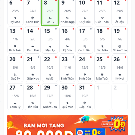
6
7
8
9
10
11
12
23/5
24/5
25/5
26/5
27/5
28/5
29/5
🐈
🐉
🐍
🐎
🐐
🐒
🐓
Kỷ Mão
Canh Thìn
Tân Tỵ
Nhâm Ngọ
Quý Mùi
Giáp Thân
Ất Dậu
13
14
15
16
17
18
19
1/6
2/6
3/6
4/6
5/6
6/6
7/6
🐕
🐖
🐀
🐂
🐅
🐈
🐉
Bính Tuất
Đinh Hợi
Mậu Tý
Kỷ Sửu
Canh Dần
Tân Mão
Nhâm Thìn
20
21
22
23
24
25
26
8/6
9/6
10/6
11/6
12/6
13/6
14/6
🐍
🐎
🐐
🐒
🐓
🐕
🐖
Quý Tỵ
Giáp Ngọ
Ất Mùi
Bính Thân
Đinh Dậu
Mậu Tuất
Kỷ Hợi
27
28
29
30
31
1
2
15/6
16/6
17/6
18/6
19/6
🐀
🐂
🐅
🐈
🐉
Canh Tý
Tân Sửu
Nhâm Dần
Quý Mão
Giáp Thìn