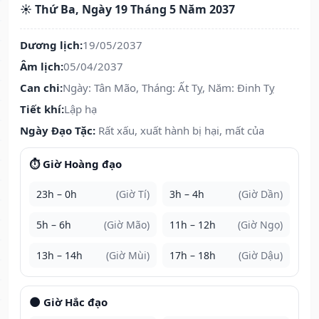
☀️ Thứ Ba, Ngày 19 Tháng 5 Năm 2037
Dương lịch:
19/05/2037
Âm lịch:
05/04/2037
Can chi:
Ngày: Tân Mão, Tháng: Ất Tỵ, Năm: Đinh Tỵ
Tiết khí:
Lập hạ
Ngày Đạo Tặc:
Rất xấu, xuất hành bị hại, mất của
⏱️ Giờ Hoàng đạo
23h – 0h
(Giờ Tí)
3h – 4h
(Giờ Dần)
5h – 6h
(Giờ Mão)
11h – 12h
(Giờ Ngọ)
13h – 14h
(Giờ Mùi)
17h – 18h
(Giờ Dậu)
🌑 Giờ Hắc đạo