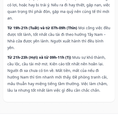
có lợi, hoặc hay bị trái ý. Nếu ra đi hay thiệt, gặp nạn, việc
quan trọng thì phải đòn, gặp ma quỷ nên cúng tế thì mới
an.
Từ 19h-21h (Tuất) và từ 07h-09h (Thìn)
Mọi công việc đều
được tốt lành, tốt nhất cầu tài đi theo hướng Tây Nam –
Nhà cửa được yên lành. Người xuất hành thì đều bình
yên.
Từ 21h-23h (Hợi) và từ 09h-11h (Tị)
Mưu sự khó thành,
cầu lộc, cầu tài mờ mịt. Kiện cáo tốt nhất nên hoãn lại.
Người đi xa chưa có tin về. Mất tiền, mất của nếu đi
hướng Nam thì tìm nhanh mới thấy. Đề phòng tranh cãi,
mâu thuẫn hay miệng tiếng tầm thường. Việc làm chậm,
lâu la nhưng tốt nhất làm việc gì đều cần chắc chắn.