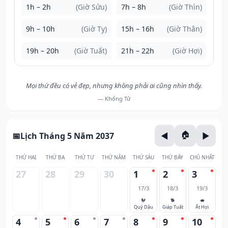
1h – 2h
(Giờ Sửu)
7h – 8h
(Giờ Thìn)
9h – 10h
(Giờ Tỵ)
15h – 16h
(Giờ Thân)
19h – 20h
(Giờ Tuất)
21h – 22h
(Giờ Hợi)
Mọi thứ đều có vẻ đẹp, nhưng không phải ai cũng nhìn thấy.
— Khổng Tử
Lịch Tháng 5 Năm 2037
THỨ HAI
THỨ BA
THỨ TƯ
THỨ NĂM
THỨ SÁU
THỨ BẢY
CHỦ NHẬT
27
28
29
30
1
2
3
17/3
18/3
19/3
🐓
🐕
🐖
Quý Dậu
Giáp Tuất
Ất Hợi
4
5
6
7
8
9
10