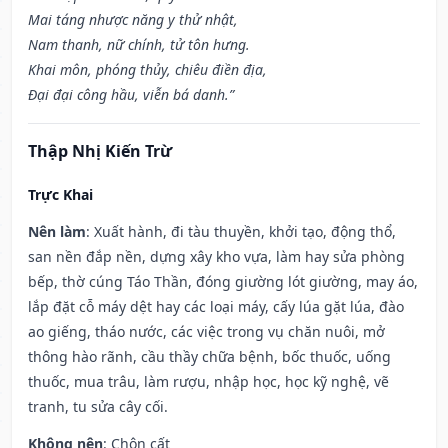
Mai táng nhược năng y thử nhật,
Nam thanh, nữ chính, tử tôn hưng.
Khai môn, phóng thủy, chiêu điền địa,
Đại đại công hầu, viễn bá danh.”
Thập Nhị Kiến Trừ
Trực Khai
Nên làm
: Xuất hành, đi tàu thuyền, khởi tạo, động thổ,
san nền đắp nền, dựng xây kho vựa, làm hay sửa phòng
bếp, thờ cúng Táo Thần, đóng giường lót giường, may áo,
lắp đặt cỗ máy dệt hay các loại máy, cấy lúa gặt lúa, đào
ao giếng, tháo nước, các việc trong vụ chăn nuôi, mở
thông hào rãnh, cầu thầy chữa bệnh, bốc thuốc, uống
thuốc, mua trâu, làm rượu, nhập học, học kỹ nghệ, vẽ
tranh, tu sửa cây cối.
Không nên
: Chôn cất