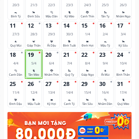
20/3
21/3
22/3
23/3
24/3
25/3
26/3
🐀
🐂
🐅
🐈
🐉
🐍
🐎
Bính Tý
Đinh Sửu
Mậu Dần
Kỷ Mão
Canh Thìn
Tân Tỵ
Nhâm Ngọ
11
12
13
14
15
16
17
27/3
28/3
29/3
30/3
1/4
2/4
3/4
🐐
🐒
🐓
🐕
🐖
🐀
🐂
Quý Mùi
Giáp Thân
Ất Dậu
Bính Tuất
Đinh Hợi
Mậu Tý
Kỷ Sửu
18
19
20
21
22
23
24
4/4
5/4
6/4
7/4
8/4
9/4
10/4
🐅
🐈
🐉
🐍
🐎
🐐
🐒
Canh Dần
Tân Mão
Nhâm Thìn
Quý Tỵ
Giáp Ngọ
Ất Mùi
Bính Thân
25
26
27
28
29
30
31
11/4
12/4
13/4
14/4
15/4
16/4
17/4
🐓
🐕
🐖
🐀
🐂
🐅
🐈
Đinh Dậu
Mậu Tuất
Kỷ Hợi
Canh Tý
Tân Sửu
Nhâm Dần
Quý Mão