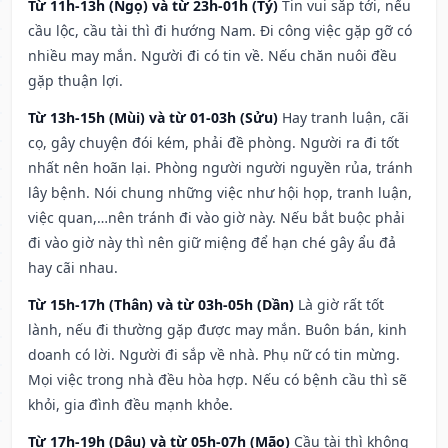
Từ 11h-13h (Ngọ) và từ 23h-01h (Tý)
Tin vui sắp tới, nếu
cầu lộc, cầu tài thì đi hướng Nam. Đi công việc gặp gỡ có
nhiều may mắn. Người đi có tin về. Nếu chăn nuôi đều
gặp thuận lợi.
Từ 13h-15h (Mùi) và từ 01-03h (Sửu)
Hay tranh luận, cãi
cọ, gây chuyện đói kém, phải đề phòng. Người ra đi tốt
nhất nên hoãn lại. Phòng người người nguyền rủa, tránh
lây bệnh. Nói chung những việc như hội họp, tranh luận,
việc quan,…nên tránh đi vào giờ này. Nếu bắt buộc phải
đi vào giờ này thì nên giữ miệng để hạn ché gây ẩu đả
hay cãi nhau.
Từ 15h-17h (Thân) và từ 03h-05h (Dần)
Là giờ rất tốt
lành, nếu đi thường gặp được may mắn. Buôn bán, kinh
doanh có lời. Người đi sắp về nhà. Phụ nữ có tin mừng.
Mọi việc trong nhà đều hòa hợp. Nếu có bệnh cầu thì sẽ
khỏi, gia đình đều mạnh khỏe.
Từ 17h-19h (Dậu) và từ 05h-07h (Mão)
Cầu tài thì không