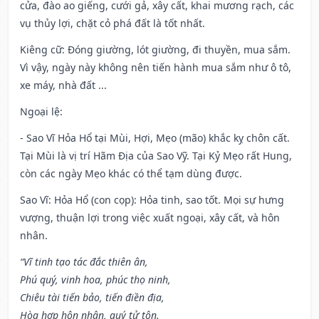
cửa, đào ao giếng, cưới gả, xây cất, khai mương rạch, các
vụ thủy lợi, chặt cỏ phá đất là tốt nhất.
Kiêng cữ
: Đóng giường, lót giường, đi thuyền, mua sắm.
Vì vậy, ngày này không nên tiến hành mua sắm như ô tô,
xe máy, nhà đất ...
Ngoại lệ
:
- Sao Vĩ Hỏa Hổ tại Mùi, Hợi, Mẹo (mão) khắc kỵ chôn cất.
Tại Mùi là vị trí Hãm Địa của Sao Vỹ. Tại Kỷ Mẹo rất Hung,
còn các ngày Mẹo khác có thể tạm dùng được.
Sao Vĩ: Hỏa Hổ (con cọp): Hỏa tinh, sao tốt. Mọi sự hưng
vượng, thuận lợi trong việc xuất ngoại, xây cất, và hôn
nhân.
“Vĩ tinh tạo tác đắc thiên ân,
Phú quý, vinh hoa, phúc thọ ninh,
Chiêu tài tiến bảo, tiến điền địa,
Hòa hợp hôn nhân, quý tử tôn.