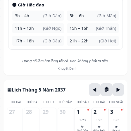
🌑 Giờ Hắc đạo
3h – 4h
(Giờ Dần)
5h – 6h
(Giờ Mão)
11h – 12h
(Giờ Ngọ)
15h – 16h
(Giờ Thân)
17h – 18h
(Giờ Dậu)
21h – 22h
(Giờ Hợi)
Đừng cố làm hài lòng tất cả. Bạn không phải tờ tiền.
— Khuyết Danh
Lịch Tháng 5 Năm 2037
THỨ HAI
THỨ BA
THỨ TƯ
THỨ NĂM
THỨ SÁU
THỨ BẢY
CHỦ NHẬT
27
28
29
30
1
2
3
17/3
18/3
19/3
🐓
🐕
🐖
Quý Dậu
Giáp Tuất
Ất Hợi