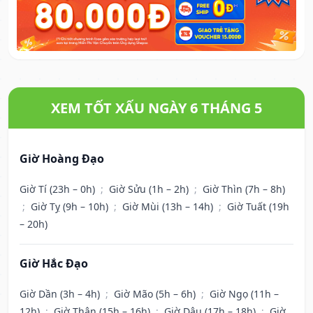
XEM TỐT XẤU NGÀY 6 THÁNG 5
Giờ Hoàng Đạo
Giờ Tí (23h – 0h)
;
Giờ Sửu (1h – 2h)
;
Giờ Thìn (7h – 8h)
;
Giờ Tỵ (9h – 10h)
;
Giờ Mùi (13h – 14h)
;
Giờ Tuất (19h
– 20h)
Giờ Hắc Đạo
Giờ Dần (3h – 4h)
;
Giờ Mão (5h – 6h)
;
Giờ Ngọ (11h –
12h)
;
Giờ Thân (15h – 16h)
;
Giờ Dậu (17h – 18h)
;
Giờ