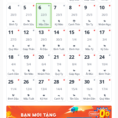
4
5
6
7
8
9
10
20/3
21/3
22/3
23/3
24/3
25/3
26/3
🐀
🐂
🐅
🐈
🐉
🐍
🐎
Bính Tý
Đinh Sửu
Mậu Dần
Kỷ Mão
Canh Thìn
Tân Tỵ
Nhâm Ngọ
11
12
13
14
15
16
17
27/3
28/3
29/3
30/3
1/4
2/4
3/4
🐐
🐒
🐓
🐕
🐖
🐀
🐂
Quý Mùi
Giáp Thân
Ất Dậu
Bính Tuất
Đinh Hợi
Mậu Tý
Kỷ Sửu
18
19
20
21
22
23
24
4/4
5/4
6/4
7/4
8/4
9/4
10/4
🐅
🐈
🐉
🐍
🐎
🐐
🐒
Canh Dần
Tân Mão
Nhâm Thìn
Quý Tỵ
Giáp Ngọ
Ất Mùi
Bính Thân
25
26
27
28
29
30
31
11/4
12/4
13/4
14/4
15/4
16/4
17/4
🐓
🐕
🐖
🐀
🐂
🐅
🐈
Đinh Dậu
Mậu Tuất
Kỷ Hợi
Canh Tý
Tân Sửu
Nhâm Dần
Quý Mão