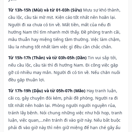
Từ 13h-15h (Mùi) và từ 01-03h (Sửu)
Mưu sự khó thành,
cầu lộc, cầu tài mờ mịt. Kiện cáo tốt nhất nên hoãn lại.
Người đi xa chưa có tin về. Mất tiền, mất của nếu đi
hướng Nam thì tìm nhanh mới thấy. Đề phòng tranh cãi,
mâu thuẫn hay miệng tiếng tầm thường. Việc làm chậm,
lâu la nhưng tốt nhất làm việc gì đều cần chắc chắn.
Từ 15h-17h (Thân) và từ 03h-05h (Dần)
Tin vui sắp tới,
nếu cầu lộc, cầu tài thì đi hướng Nam. Đi công việc gặp
gỡ có nhiều may mắn. Người đi có tin về. Nếu chăn nuôi
đều gặp thuận lợi.
Từ 17h-19h (Dậu) và từ 05h-07h (Mão)
Hay tranh luận,
cãi cọ, gây chuyện đói kém, phải đề phòng. Người ra đi
tốt nhất nên hoãn lại. Phòng người người nguyền rủa,
tránh lây bệnh. Nói chung những việc như hội họp, tranh
luận, việc quan,…nên tránh đi vào giờ này. Nếu bắt buộc
phải đi vào giờ này thì nên giữ miệng để hạn ché gây ẩu