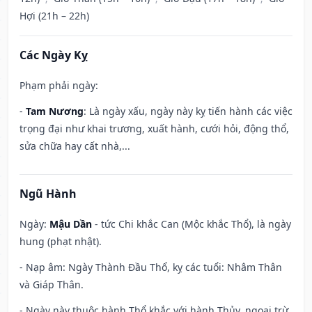
Hợi (21h – 22h)
Các Ngày Kỵ
Phạm phải ngày:
-
Tam Nương
: Là ngày xấu, ngày này kỵ tiến hành các việc
trọng đại như khai trương, xuất hành, cưới hỏi, động thổ,
sửa chữa hay cất nhà,...
Ngũ Hành
Ngày:
Mậu Dần
- tức Chi khắc Can (Mộc khắc Thổ), là ngày
hung (phạt nhật).
- Nạp âm: Ngày Thành Đầu Thổ, kỵ các tuổi: Nhâm Thân
và Giáp Thân.
- Ngày này thuộc hành Thổ khắc với hành Thủy, ngoại trừ