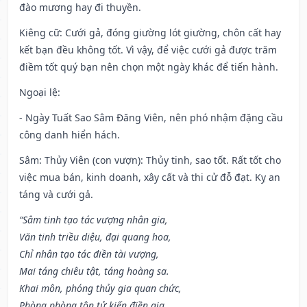
đào mương hay đi thuyền.
Kiêng cữ
: Cưới gả, đóng giường lót giường, chôn cất hay
kết bạn đều không tốt. Vì vậy, để việc cưới gả được trăm
điềm tốt quý bạn nên chọn một ngày khác để tiến hành.
Ngoại lệ
:
- Ngày Tuất Sao Sâm Đăng Viên, nên phó nhậm đặng cầu
công danh hiển hách.
Sâm: Thủy Viên (con vượn): Thủy tinh, sao tốt. Rất tốt cho
việc mua bán, kinh doanh, xây cất và thi cử đỗ đạt. Kỵ an
táng và cưới gả.
“Sâm tinh tạo tác vượng nhân gia,
Văn tinh triều diệu, đại quang hoa,
Chỉ nhân tạo tác điền tài vượng,
Mai táng chiêu tật, táng hoàng sa.
Khai môn, phóng thủy gia quan chức,
Phòng phòng tôn tử kiến điền gia,