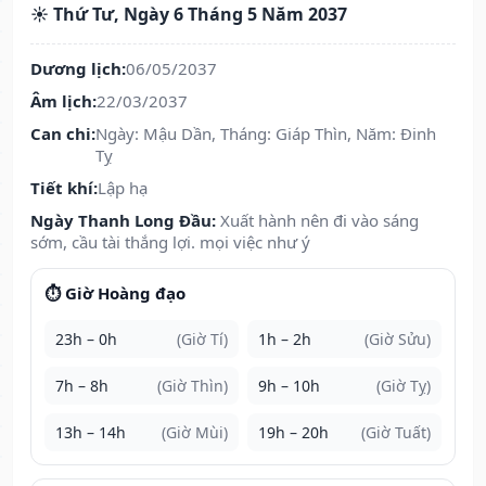
☀️ Thứ Tư, Ngày 6 Tháng 5 Năm 2037
Dương lịch:
06/05/2037
Âm lịch:
22/03/2037
Can chi:
Ngày: Mậu Dần, Tháng: Giáp Thìn, Năm: Đinh
Tỵ
Tiết khí:
Lập hạ
Ngày Thanh Long Đầu:
Xuất hành nên đi vào sáng
sớm, cầu tài thắng lợi. mọi việc như ý
⏱️ Giờ Hoàng đạo
23h – 0h
(Giờ Tí)
1h – 2h
(Giờ Sửu)
7h – 8h
(Giờ Thìn)
9h – 10h
(Giờ Tỵ)
13h – 14h
(Giờ Mùi)
19h – 20h
(Giờ Tuất)