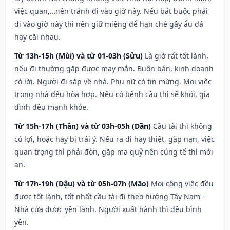
việc quan,…nên tránh đi vào giờ này. Nếu bắt buộc phải
đi vào giờ này thì nên giữ miệng để hạn ché gây ẩu đả
hay cãi nhau.
Từ 13h-15h (Mùi) và từ 01-03h (Sửu)
Là giờ rất tốt lành,
nếu đi thường gặp được may mắn. Buôn bán, kinh doanh
có lời. Người đi sắp về nhà. Phụ nữ có tin mừng. Mọi việc
trong nhà đều hòa hợp. Nếu có bệnh cầu thì sẽ khỏi, gia
đình đều mạnh khỏe.
Từ 15h-17h (Thân) và từ 03h-05h (Dần)
Cầu tài thì không
có lợi, hoặc hay bị trái ý. Nếu ra đi hay thiệt, gặp nạn, việc
quan trọng thì phải đòn, gặp ma quỷ nên cúng tế thì mới
an.
Từ 17h-19h (Dậu) và từ 05h-07h (Mão)
Mọi công việc đều
được tốt lành, tốt nhất cầu tài đi theo hướng Tây Nam –
Nhà cửa được yên lành. Người xuất hành thì đều bình
yên.