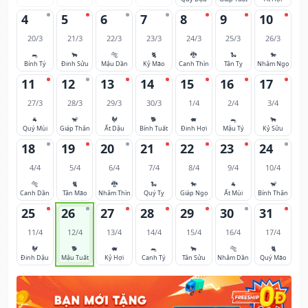
4
5
6
7
8
9
10
20/3
21/3
22/3
23/3
24/3
25/3
26/3
🐀
🐂
🐅
🐈
🐉
🐍
🐎
Bính Tý
Đinh Sửu
Mậu Dần
Kỷ Mão
Canh Thìn
Tân Tỵ
Nhâm Ngọ
11
12
13
14
15
16
17
27/3
28/3
29/3
30/3
1/4
2/4
3/4
🐐
🐒
🐓
🐕
🐖
🐀
🐂
Quý Mùi
Giáp Thân
Ất Dậu
Bính Tuất
Đinh Hợi
Mậu Tý
Kỷ Sửu
18
19
20
21
22
23
24
4/4
5/4
6/4
7/4
8/4
9/4
10/4
🐅
🐈
🐉
🐍
🐎
🐐
🐒
Canh Dần
Tân Mão
Nhâm Thìn
Quý Tỵ
Giáp Ngọ
Ất Mùi
Bính Thân
25
26
27
28
29
30
31
11/4
12/4
13/4
14/4
15/4
16/4
17/4
🐓
🐕
🐖
🐀
🐂
🐅
🐈
Đinh Dậu
Mậu Tuất
Kỷ Hợi
Canh Tý
Tân Sửu
Nhâm Dần
Quý Mão