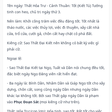
Tên ngày
: Thất Hỏa Trư - Cảnh Thuần: Tốt (Kiết Tú) Tướng
tinh con heo, chủ trị ngày thứ 3.
Nên làm
: Khởi công trăm việc đều đặng tốt. Tốt nhất là
tháo nước, các việc thủy lợi, việc đi thuyền, xây cất nhà
cửa, trổ cửa, cưới gả, chôn cất hay chặt cỏ phá đất.
Kiêng cữ
: Sao Thất Đại Kiết nên không có bất kỳ việc gì
phải cữ.
Ngoại lệ
:
- Sao Thất Đại Kiết tại Ngọ, Tuất và Dần nói chung đều tốt,
đặc biệt ngày Ngọ Đăng viên rất hiển đạt.
- Ba ngày là: Bính Dần, Nhâm Dần và Giáp Ngọ tốt cho xây
dựng, chôn cất, song cũng ngày Dần nhưng ngày Dần
khác lại không tốt. Bởi sao Thất gặp ngày Dần là phạm
vào
Phục Đoạn Sát
(mọi kiêng cữ như trên).
Thất: Hỏa Trư (con lợn): Hỏa tinh, sao tốt. Rất tốt cho việc