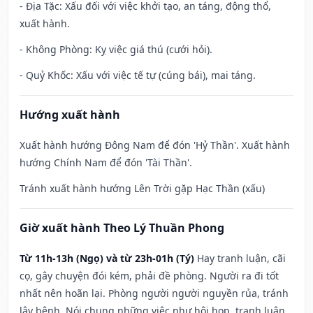
- Địa Tặc: Xấu đối với việc khởi tạo, an táng, động thổ,
xuất hành.
- Không Phòng: Kỵ việc giá thú (cưới hỏi).
- Quỷ Khốc: Xấu với việc tế tự (cúng bái), mai táng.
Hướng xuất hành
Xuất hành hướng Đông Nam để đón 'Hỷ Thần'. Xuất hành
hướng Chính Nam để đón 'Tài Thần'.
Tránh xuất hành hướng Lên Trời gặp Hạc Thần (xấu)
Giờ xuất hành Theo Lý Thuần Phong
Từ 11h-13h (Ngọ) và từ 23h-01h (Tý)
Hay tranh luận, cãi
cọ, gây chuyện đói kém, phải đề phòng. Người ra đi tốt
nhất nên hoãn lại. Phòng người người nguyền rủa, tránh
lây bệnh. Nói chung những việc như hội họp, tranh luận,