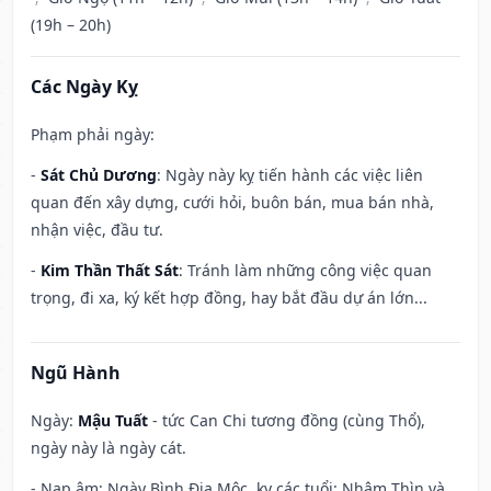
(19h – 20h)
Các Ngày Kỵ
Phạm phải ngày:
-
Sát Chủ Dương
: Ngày này kỵ tiến hành các việc liên
quan đến xây dựng, cưới hỏi, buôn bán, mua bán nhà,
nhận việc, đầu tư.
-
Kim Thần Thất Sát
: Tránh làm những công việc quan
trọng, đi xa, ký kết hợp đồng, hay bắt đầu dự án lớn...
Ngũ Hành
Ngày:
Mậu Tuất
- tức Can Chi tương đồng (cùng Thổ),
ngày này là ngày cát.
- Nạp âm: Ngày Bình Địa Mộc, kỵ các tuổi: Nhâm Thìn và