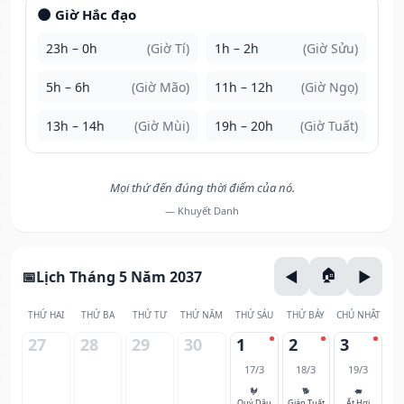
🌑 Giờ Hắc đạo
23h – 0h
(Giờ Tí)
1h – 2h
(Giờ Sửu)
5h – 6h
(Giờ Mão)
11h – 12h
(Giờ Ngọ)
13h – 14h
(Giờ Mùi)
19h – 20h
(Giờ Tuất)
Mọi thứ đến đúng thời điểm của nó.
— Khuyết Danh
Lịch Tháng 5 Năm 2037
THỨ HAI
THỨ BA
THỨ TƯ
THỨ NĂM
THỨ SÁU
THỨ BẢY
CHỦ NHẬT
27
28
29
30
1
2
3
17/3
18/3
19/3
🐓
🐕
🐖
Quý Dậu
Giáp Tuất
Ất Hợi