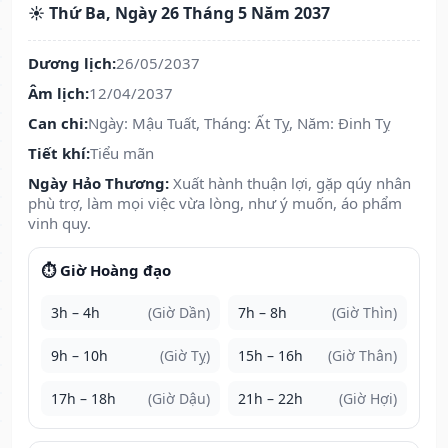
☀️ Thứ Ba, Ngày 26 Tháng 5 Năm 2037
Dương lịch:
26/05/2037
Âm lịch:
12/04/2037
Can chi:
Ngày: Mậu Tuất, Tháng: Ất Tỵ, Năm: Đinh Tỵ
Tiết khí:
Tiểu mãn
Ngày Hảo Thương:
Xuất hành thuận lợi, gặp qúy nhân
phù trợ, làm mọi việc vừa lòng, như ý muốn, áo phẩm
vinh quy.
⏱️ Giờ Hoàng đạo
3h – 4h
(Giờ Dần)
7h – 8h
(Giờ Thìn)
9h – 10h
(Giờ Tỵ)
15h – 16h
(Giờ Thân)
17h – 18h
(Giờ Dậu)
21h – 22h
(Giờ Hợi)